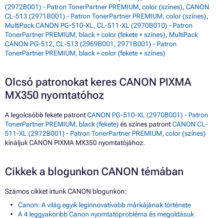
(2972B001) - Patron TonerPartner PREMIUM, color (színes)
,
CANON
CL-513 (2971B001) - Patron TonerPartner PREMIUM, color (színes)
,
MultiPack CANON PG-510-XL, CL-511-XL (2970B010) - Patron
TonerPartner PREMIUM, black + color (fekete + színes)
,
MultiPack
CANON PG-512, CL-513 (2969B001, 2971B001) - Patron
TonerPartner PREMIUM, black + color (fekete + színes)
Olcsó patronokat keres CANON PIXMA
MX350 nyomtatóhoz
A legolcsóbb fekete patront
CANON PG-510-XL (2970B001) - Patron
TonerPartner PREMIUM, black (fekete)
és színes patront
CANON CL-
511-XL (2972B001) - Patron TonerPartner PREMIUM, color (színes)
kínáljuk CANON PIXMA MX350 nyomtatójához.
Cikkek a blogunkon CANON témában
Számos cikket írtunk CANON blogunkon:
Canon: A világ egyik leginnovatívabb márkájának története
A 4 leggyakoribb Canon nyomtatóprobléma és megoldásuk