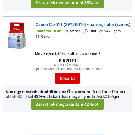
Szeretnék megtakarítani 35%-ot.
Canon CL-511 (2972B010) - patron, color (színes)
Raktáron 10 db
Színes
9ml
947 Ft / ml
Canon
Melyik nyomtatókhoz alkalmas a termék?
8 520 Ft
6 709 Ft Áfa nélkül
Legalacsonyabb ár az elmúlt 30 napban:
8 285 Ft
Kosárba
Van egy olcsóbb utántöltőnk az Ön számára.
A mi TonerPartner
utántöltőinkkel
42%
-ot takaríthat
meg a nyomtatási költségen.
Szeretnék megtakarítani 42%-ot.