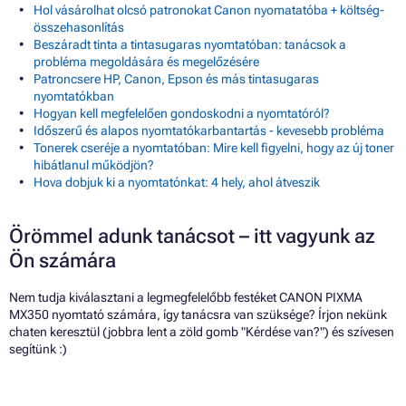
Hol vásárolhat olcsó patronokat Canon nyomatatóba + költség-
összehasonlítás
Beszáradt tinta a tintasugaras nyomtatóban: tanácsok a
probléma megoldására és megelőzésére
Patroncsere HP, Canon, Epson és más tintasugaras
nyomtatókban
Hogyan kell megfelelően gondoskodni a nyomtatóról?
Időszerű és alapos nyomtatókarbantartás - kevesebb probléma
Tonerek cseréje a nyomtatóban: Mire kell figyelni, hogy az új toner
hibátlanul működjön?
Hova dobjuk ki a nyomtatónkat: 4 hely, ahol átveszik
Örömmel adunk tanácsot – itt vagyunk az
Ön számára
Nem tudja kiválasztani a legmegfelelőbb festéket CANON PIXMA
MX350 nyomtató számára, így tanácsra van szüksége? Írjon nekünk
chaten keresztül (jobbra lent a zöld gomb "Kérdése van?") és szívesen
segítünk :)