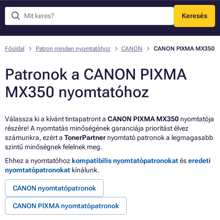
Keresés
Menü
Főoldal
Patron minden nyomtatóhoz
CANON
CANON PIXMA MX350
Patronok a CANON PIXMA
MX350 nyomtatóhoz
Válassza ki a kívánt tintapatront a
CANON PIXMA MX350
nyomtatója
részére! A nyomtatás minőségének garanciája prioritást élvez
számunkra, ezért a
TonerPartner
nyomtató patronok a legmagasabb
szintű minőségnek felelnek meg.
Ehhez a nyomtatóhoz
kompatibilis nyomtatópatronokat
és
eredeti
nyomtatópatronokat
kínálunk.
CANON nyomtatópatronok
CANON PIXMA nyomtatópatronok