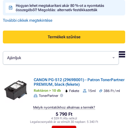
Hogyan lehet megtakarítani akár 80 %-ot a nyomtatás
összegéből? Megoldás: alternatív festékkazetták
További cikkek megtekintése
Termékek szűrése
Ajánljuk
CANON PG-512 (2969B001) - Patron TonerPartner
PREMIUM, black (fekete)
Raktáron > 10 db
Fekete
15ml
386 Ft / ml
TonerPartner
Melyik nyomtatókhoz alkalmas a termék?
5 790 Ft
4 559 Ft Áfa nélkül
Legalacsonyabb ár az elmúlt 30 napban:
5 340 Ft