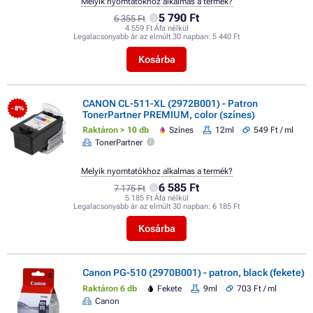
Melyik nyomtatókhoz alkalmas a termék?
5 790 Ft
6 355 Ft
4 559 Ft Áfa nélkül
Legalacsonyabb ár az elmúlt 30 napban:
5 440 Ft
Kosárba
CANON CL-511-XL (2972B001) - Patron
- 8%
TonerPartner PREMIUM, color (színes)
Raktáron > 10 db
Színes
12ml
549 Ft / ml
TonerPartner
Melyik nyomtatókhoz alkalmas a termék?
6 585 Ft
7 175 Ft
5 185 Ft Áfa nélkül
Legalacsonyabb ár az elmúlt 30 napban:
6 185 Ft
Kosárba
Canon PG-510 (2970B001) - patron, black (fekete)
Raktáron 6 db
Fekete
9ml
703 Ft / ml
Canon