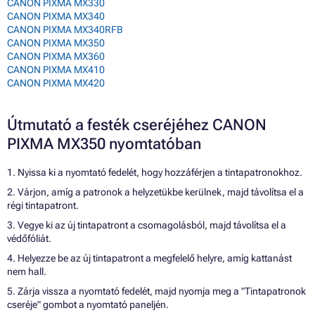
CANON PIXMA MX330
CANON PIXMA MX340
CANON PIXMA MX340RFB
CANON PIXMA MX350
CANON PIXMA MX360
CANON PIXMA MX410
CANON PIXMA MX420
Útmutató a festék cseréjéhez CANON
PIXMA MX350 nyomtatóban
1. Nyissa ki a nyomtató fedelét, hogy hozzáférjen a tintapatronokhoz.
2. Várjon, amíg a patronok a helyzetükbe kerülnek, majd távolítsa el a
régi tintapatront.
3. Vegye ki az új tintapatront a csomagolásból, majd távolítsa el a
védőfóliát.
4. Helyezze be az új tintapatront a megfelelő helyre, amíg kattanást
nem hall.
5. Zárja vissza a nyomtató fedelét, majd nyomja meg a "Tintapatronok
cseréje" gombot a nyomtató paneljén.