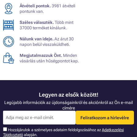
Átvételi pontok.
3981 átvételi
pontunk van.
Széles választék.
Több mint
37000 terméket kínálunk.
Nálunk van ideje.
Az árut 30
napon belül visszaküldheti.
Megjutalmazzuk Önt.
Minden
vásárlás után hűségpontot kap.
Legyen az elsők között!
Legújabb információk az újdonságainkról és akciónkról az Ön e-mail
címére
Feliratkozom a hírlevélre
Hozzájárulok a szémelyes adataim feldolgozásához az
Adatkezelési
Tájékoztató
alapján.