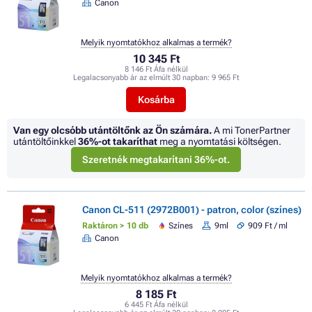
Canon
Melyik nyomtatókhoz alkalmas a termék?
10 345 Ft
8 146 Ft Áfa nélkül
Legalacsonyabb ár az elmúlt 30 napban:
9 965 Ft
Kosárba
Van egy olcsóbb utántöltőnk az Ön számára.
A mi TonerPartner
utántöltőinkkel
36%
-ot takaríthat
meg a nyomtatási költségen.
Szeretnék megtakarítani 36%-ot.
Canon CL-511 (2972B001) - patron, color (színes)
Raktáron > 10 db
Színes
9ml
909 Ft / ml
Canon
Melyik nyomtatókhoz alkalmas a termék?
8 185 Ft
6 445 Ft Áfa nélkül