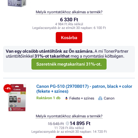
Melyik nyomtatókhoz alkalmas a termék?
6 330 Ft
4 984 Ft Áfa nélkül
Legalacsonyabb ár az elmúlt 30 napban:
6 100 Ft
Kosárba
Van egy olcsóbb utántöltőnk az Ön számára.
A mi TonerPartner
utántöltőinkkel
31%
-ot takaríthat
meg a nyomtatási költségen.
Szeretnék megtakarítani 31%-ot.
Canon PG-510 (2970B017) - patron, black + color
- 4%
(fekete + színes)
Raktáron 1 db
Fekete + színes
Canon
Melyik nyomtatókhoz alkalmas a termék?
14 895 Ft
15 545 Ft
11 728 Ft Áfa nélkül
Legalacsonyabb ár az elmúlt 30 napban:
14 720 Ft