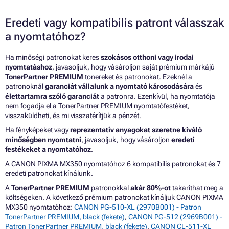
Eredeti vagy kompatibilis patront válasszak
a nyomtatóhoz?
Ha minőségi patronokat keres
szokásos otthoni vagy irodai
nyomtatáshoz
, javasoljuk, hogy vásároljon saját prémium márkájú
TonerPartner PREMIUM
tonereket és patronokat. Ezeknél a
patronoknál
garanciát vállalunk a nyomtató károsodására
és
élettartamra szóló garanciát
a patronra. Ezenkívül, ha nyomtatója
nem fogadja el a TonerPartner PREMIUM nyomtatófestéket,
visszaküldheti, és mi visszatérítjük a pénzét.
Ha fényképeket vagy
reprezentatív anyagokat szeretne kiváló
minőségben nyomtatni
, javasoljuk, hogy vásároljon
eredeti
festékeket a nyomtatóhoz
.
A CANON PIXMA MX350 nyomtatóhoz 6 kompatibilis patronokat és 7
eredeti patronokat kínálunk.
A
TonerPartner PREMIUM
patronokkal
akár 80%-ot
takaríthat meg a
költségeken. A következő prémium patronokat kínáljuk CANON PIXMA
MX350 nyomtatóhoz:
CANON PG-510-XL (2970B001) - Patron
TonerPartner PREMIUM, black (fekete)
,
CANON PG-512 (2969B001) -
Patron TonerPartner PREMIUM, black (fekete)
,
CANON CL-511-XL