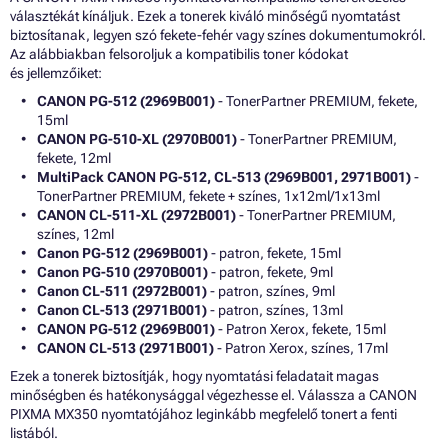
választékát kínáljuk. Ezek a tonerek kiváló minőségű nyomtatást
biztosítanak, legyen szó fekete-fehér vagy színes dokumentumokról.
Az alábbiakban felsoroljuk a kompatibilis toner kódokat
és jellemzőiket:
CANON PG-512 (2969B001)
- TonerPartner PREMIUM, fekete,
15ml
CANON PG-510-XL (2970B001)
- TonerPartner PREMIUM,
fekete, 12ml
MultiPack CANON PG-512, CL-513 (2969B001, 2971B001)
-
TonerPartner PREMIUM, fekete + színes, 1x12ml/1x13ml
CANON CL-511-XL (2972B001)
- TonerPartner PREMIUM,
színes, 12ml
Canon PG-512 (2969B001)
- patron, fekete, 15ml
Canon PG-510 (2970B001)
- patron, fekete, 9ml
Canon CL-511 (2972B001)
- patron, színes, 9ml
Canon CL-513 (2971B001)
- patron, színes, 13ml
CANON PG-512 (2969B001)
- Patron Xerox, fekete, 15ml
CANON CL-513 (2971B001)
- Patron Xerox, színes, 17ml
Ezek a tonerek biztosítják, hogy nyomtatási feladatait magas
minőségben és hatékonysággal végezhesse el. Válassza a CANON
PIXMA MX350 nyomtatójához leginkább megfelelő tonert a fenti
listából.