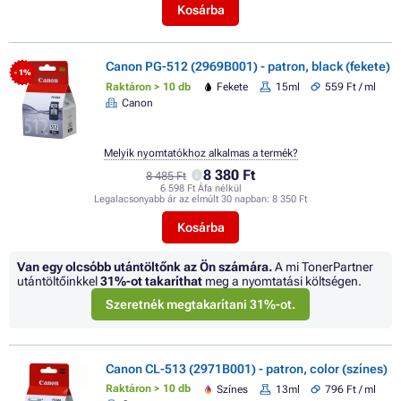
Kosárba
Canon PG-512 (2969B001) - patron, black (fekete)
- 1%
Raktáron > 10 db
Fekete
15ml
559 Ft / ml
Canon
Melyik nyomtatókhoz alkalmas a termék?
8 380 Ft
8 485 Ft
6 598 Ft Áfa nélkül
Legalacsonyabb ár az elmúlt 30 napban:
8 350 Ft
Kosárba
Van egy olcsóbb utántöltőnk az Ön számára.
A mi TonerPartner
utántöltőinkkel
31%
-ot takaríthat
meg a nyomtatási költségen.
Szeretnék megtakarítani 31%-ot.
Canon CL-513 (2971B001) - patron, color (színes)
Raktáron > 10 db
Színes
13ml
796 Ft / ml