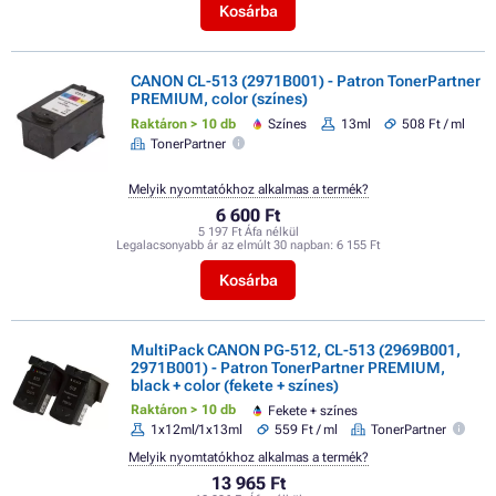
Kosárba
CANON CL-513 (2971B001) - Patron TonerPartner
PREMIUM, color (színes)
Raktáron > 10 db
Színes
13ml
508 Ft / ml
TonerPartner
Melyik nyomtatókhoz alkalmas a termék?
6 600 Ft
5 197 Ft Áfa nélkül
Legalacsonyabb ár az elmúlt 30 napban:
6 155 Ft
Kosárba
MultiPack CANON PG-512, CL-513 (2969B001,
2971B001) - Patron TonerPartner PREMIUM,
black + color (fekete + színes)
Raktáron > 10 db
Fekete + színes
1x12ml/1x13ml
559 Ft / ml
TonerPartner
Melyik nyomtatókhoz alkalmas a termék?
13 965 Ft