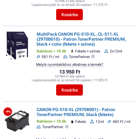
10 996 Ft Áfa nélkül
Legalacsonyabb ár az elmúlt 30 napban:
11 375 Ft
Kosárba
MultiPack CANON PG-510-XL, CL-511-XL
(2970B010) - Patron TonerPartner PREMIUM,
black + color (fekete + színes)
Raktáron > 10 db
Fekete + színes
2x12ml
581 Ft / ml
TonerPartner
Melyik nyomtatókhoz alkalmas a termék?
13 950 Ft
10 984 Ft Áfa nélkül
Legalacsonyabb ár az elmúlt 30 napban:
11 505 Ft
Kosárba
CANON PG-510-XL (2970B001) - Patron
- 9%
TonerPartner PREMIUM, black (fekete)
Raktáron > 10 db
Fekete
12ml
483 Ft / ml
TonerPartner