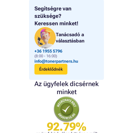
Segítségre van
szüksége?
Keressen minket!
Tanácsadó a
választásban
+36 1955 5796
(8:00 - 16:00)
info@tonerpartners.hu
Érdeklődnék
Az ügyfelek dicsérnek
minket
92.79%