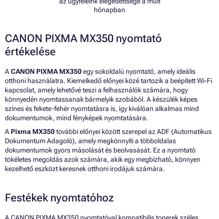
az ügyfeleink elégedettsége a múlt
hónapban
CANON PIXMA MX350 nyomtató
értékelése
A
CANON PIXMA MX350
egy sokoldalú nyomtató, amely ideális
otthoni használatra. Kiemelkedő előnyei közé tartozik a beépített Wi-Fi
kapcsolat, amely lehetővé teszi a felhasználók számára, hogy
könnyedén nyomtassanak bármelyik szobából. A készülék képes
színes és fekete-fehér nyomtatásra is, így kiválóan alkalmas mind
dokumentumok, mind fényképek nyomtatására.
A
Pixma MX350
további előnyei között szerepel az ADF (Automatikus
Dokumentum Adagoló), amely megkönnyíti a többoldalas
dokumentumok gyors másolását és beolvasását. Ez a nyomtató
tökéletes megoldás azok számára, akik egy megbízható, könnyen
kezelhető eszközt keresnek otthoni irodájuk számára.
Festékek nyomtatóhoz
A CANON PIXMA MX350 nyomtatóval kompatibilis tonerek széles