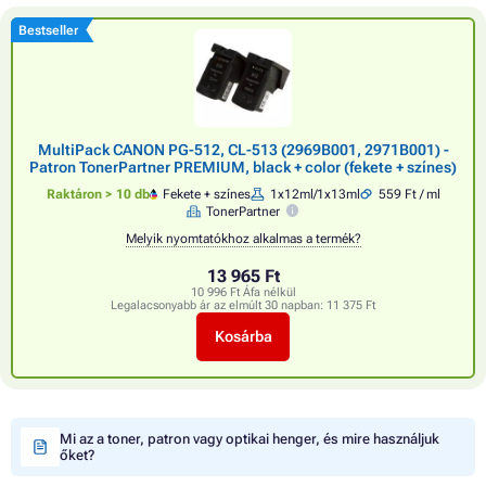
Bestseller
MultiPack CANON PG-512, CL-513 (2969B001, 2971B001) -
Patron TonerPartner PREMIUM, black + color (fekete + színes)
Raktáron > 10 db
Fekete + színes
1x12ml/1x13ml
559 Ft / ml
TonerPartner
Melyik nyomtatókhoz alkalmas a termék?
13 965 Ft
10 996 Ft Áfa nélkül
Legalacsonyabb ár az elmúlt 30 napban:
11 375 Ft
Kosárba
Mi az a toner, patron vagy optikai henger, és mire használjuk
őket?