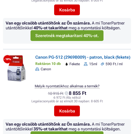
Legalacsonyabb ár az elmúlt 30 napban:
8 005 Ft
Kosárba
Van egy olcsóbb utántöltőnk az Ön számára.
A mi TonerPartner
utántöltőinkkel
40%
-ot takaríthat
meg a nyomtatási költségen.
Szeretnék megtakarítani 40%-ot.
Canon PG-512 (2969B009) - patron, black (fekete)
- 19%
Raktáron 10 db
Fekete
15ml
590 Ft / ml
Canon
Melyik nyomtatókhoz alkalmas a termék?
8 855 Ft
10 915 Ft
6 972 Ft Áfa nélkül
Legalacsonyabb ár az elmúlt 30 napban:
8 605 Ft
Kosárba
Van egy olcsóbb utántöltőnk az Ön számára.
A mi TonerPartner
utántöltőinkkel
35%
-ot takaríthat
meg a nyomtatási költségen.