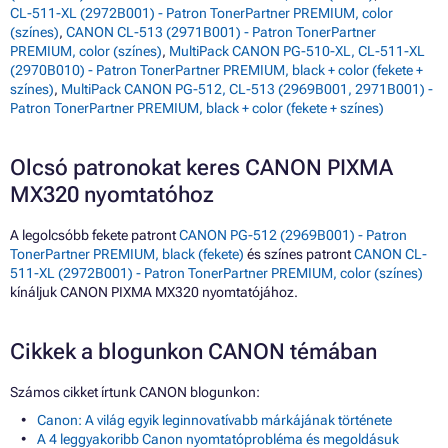
CL-511-XL (2972B001) - Patron TonerPartner PREMIUM, color
(színes)
,
CANON CL-513 (2971B001) - Patron TonerPartner
PREMIUM, color (színes)
,
MultiPack CANON PG-510-XL, CL-511-XL
(2970B010) - Patron TonerPartner PREMIUM, black + color (fekete +
színes)
,
MultiPack CANON PG-512, CL-513 (2969B001, 2971B001) -
Patron TonerPartner PREMIUM, black + color (fekete + színes)
Olcsó patronokat keres CANON PIXMA
MX320 nyomtatóhoz
A legolcsóbb fekete patront
CANON PG-512 (2969B001) - Patron
TonerPartner PREMIUM, black (fekete)
és színes patront
CANON CL-
511-XL (2972B001) - Patron TonerPartner PREMIUM, color (színes)
kínáljuk CANON PIXMA MX320 nyomtatójához.
Cikkek a blogunkon CANON témában
Számos cikket írtunk CANON blogunkon:
Canon: A világ egyik leginnovatívabb márkájának története
A 4 leggyakoribb Canon nyomtatóprobléma és megoldásuk