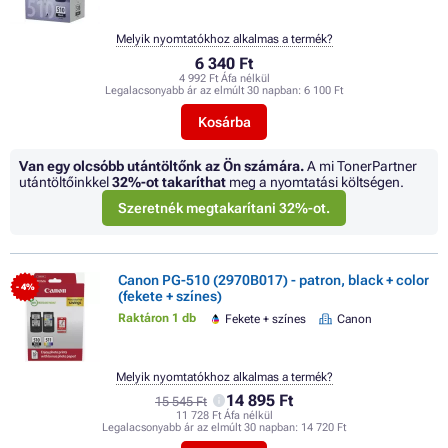
Melyik nyomtatókhoz alkalmas a termék?
6 340 Ft
4 992 Ft Áfa nélkül
Legalacsonyabb ár az elmúlt 30 napban:
6 100 Ft
Kosárba
Van egy olcsóbb utántöltőnk az Ön számára.
A mi TonerPartner
utántöltőinkkel
32%
-ot takaríthat
meg a nyomtatási költségen.
Szeretnék megtakarítani 32%-ot.
Canon PG-510 (2970B017) - patron, black + color
- 4%
(fekete + színes)
Raktáron 1 db
Fekete + színes
Canon
Melyik nyomtatókhoz alkalmas a termék?
14 895 Ft
15 545 Ft
11 728 Ft Áfa nélkül
Legalacsonyabb ár az elmúlt 30 napban:
14 720 Ft