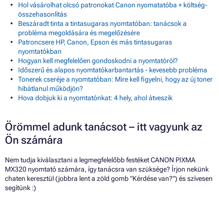
Hol vásárolhat olcsó patronokat Canon nyomatatóba + költség-
összehasonlítás
Beszáradt tinta a tintasugaras nyomtatóban: tanácsok a
probléma megoldására és megelőzésére
Patroncsere HP, Canon, Epson és más tintasugaras
nyomtatókban
Hogyan kell megfelelően gondoskodni a nyomtatóról?
Időszerű és alapos nyomtatókarbantartás - kevesebb probléma
Tonerek cseréje a nyomtatóban: Mire kell figyelni, hogy az új toner
hibátlanul működjön?
Hova dobjuk ki a nyomtatónkat: 4 hely, ahol átveszik
Örömmel adunk tanácsot – itt vagyunk az
Ön számára
Nem tudja kiválasztani a legmegfelelőbb festéket CANON PIXMA
MX320 nyomtató számára, így tanácsra van szüksége? Írjon nekünk
chaten keresztül (jobbra lent a zöld gomb "Kérdése van?") és szívesen
segítünk :)