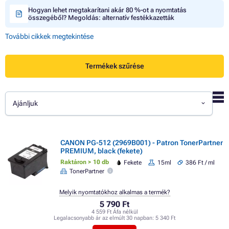
Hogyan lehet megtakarítani akár 80 %-ot a nyomtatás
összegéből? Megoldás: alternatív festékkazetták
További cikkek megtekintése
Termékek szűrése
Ajánljuk
CANON PG-512 (2969B001) - Patron TonerPartner
PREMIUM, black (fekete)
Raktáron > 10 db
Fekete
15ml
386 Ft / ml
TonerPartner
Melyik nyomtatókhoz alkalmas a termék?
5 790 Ft
4 559 Ft Áfa nélkül
Legalacsonyabb ár az elmúlt 30 napban:
5 340 Ft