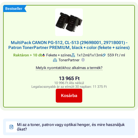
Bestseller
MultiPack CANON PG-512, CL-513 (2969B001, 2971B001) -
Patron TonerPartner PREMIUM, black + color (fekete + színes)
Raktáron > 10 db
Fekete + színes
1x12ml/1x13ml
559 Ft / ml
TonerPartner
Melyik nyomtatókhoz alkalmas a termék?
13 965 Ft
10 996 Ft Áfa nélkül
Legalacsonyabb ár az elmúlt 30 napban:
11 375 Ft
Kosárba
Mi az a toner, patron vagy optikai henger, és mire használjuk
őket?