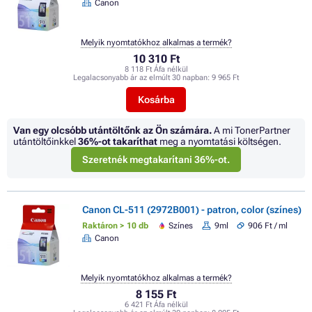
Canon
Melyik nyomtatókhoz alkalmas a termék?
10 310 Ft
8 118 Ft Áfa nélkül
Legalacsonyabb ár az elmúlt 30 napban:
9 965 Ft
Kosárba
Van egy olcsóbb utántöltőnk az Ön számára.
A mi TonerPartner
utántöltőinkkel
36%
-ot takaríthat
meg a nyomtatási költségen.
Szeretnék megtakarítani 36%-ot.
Canon CL-511 (2972B001) - patron, color (színes)
Raktáron > 10 db
Színes
9ml
906 Ft / ml
Canon
Melyik nyomtatókhoz alkalmas a termék?
8 155 Ft
6 421 Ft Áfa nélkül