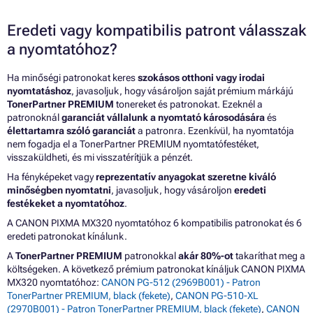
Eredeti vagy kompatibilis patront válasszak
a nyomtatóhoz?
Ha minőségi patronokat keres
szokásos otthoni vagy irodai
nyomtatáshoz
, javasoljuk, hogy vásároljon saját prémium márkájú
TonerPartner PREMIUM
tonereket és patronokat. Ezeknél a
patronoknál
garanciát vállalunk a nyomtató károsodására
és
élettartamra szóló garanciát
a patronra. Ezenkívül, ha nyomtatója
nem fogadja el a TonerPartner PREMIUM nyomtatófestéket,
visszaküldheti, és mi visszatérítjük a pénzét.
Ha fényképeket vagy
reprezentatív anyagokat szeretne kiváló
minőségben nyomtatni
, javasoljuk, hogy vásároljon
eredeti
festékeket a nyomtatóhoz
.
A CANON PIXMA MX320 nyomtatóhoz 6 kompatibilis patronokat és 6
eredeti patronokat kínálunk.
A
TonerPartner PREMIUM
patronokkal
akár 80%-ot
takaríthat meg a
költségeken. A következő prémium patronokat kínáljuk CANON PIXMA
MX320 nyomtatóhoz:
CANON PG-512 (2969B001) - Patron
TonerPartner PREMIUM, black (fekete)
,
CANON PG-510-XL
(2970B001) - Patron TonerPartner PREMIUM, black (fekete)
,
CANON