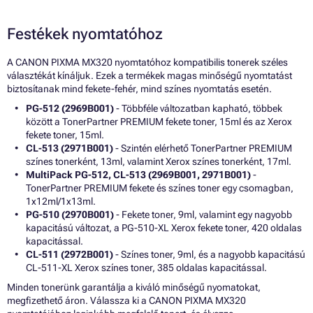
Festékek nyomtatóhoz
A CANON PIXMA MX320 nyomtatóhoz kompatibilis tonerek széles
választékát kínáljuk. Ezek a termékek magas minőségű nyomtatást
biztosítanak mind fekete-fehér, mind színes nyomtatás esetén.
PG-512 (2969B001)
- Többféle változatban kapható, többek
között a TonerPartner PREMIUM fekete toner, 15ml és az Xerox
fekete toner, 15ml.
CL-513 (2971B001)
- Szintén elérhető TonerPartner PREMIUM
színes tonerként, 13ml, valamint Xerox színes tonerként, 17ml.
MultiPack PG-512, CL-513 (2969B001, 2971B001)
-
TonerPartner PREMIUM fekete és színes toner egy csomagban,
1x12ml/1x13ml.
PG-510 (2970B001)
- Fekete toner, 9ml, valamint egy nagyobb
kapacitású változat, a PG-510-XL Xerox fekete toner, 420 oldalas
kapacitással.
CL-511 (2972B001)
- Színes toner, 9ml, és a nagyobb kapacitású
CL-511-XL Xerox színes toner, 385 oldalas kapacitással.
Minden tonerünk garantálja a kiváló minőségű nyomatokat,
megfizethető áron. Válassza ki a CANON PIXMA MX320