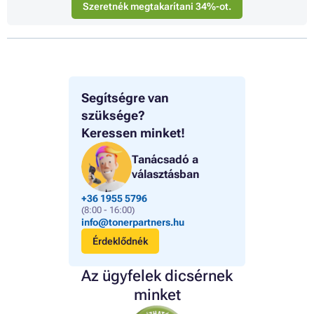
Szeretnék megtakarítani 34%-ot.
Segítségre van
szüksége?
Keressen minket!
Tanácsadó a
választásban
+36 1955 5796
(8:00 - 16:00)
info@tonerpartners.hu
Érdeklődnék
Az ügyfelek dicsérnek
minket