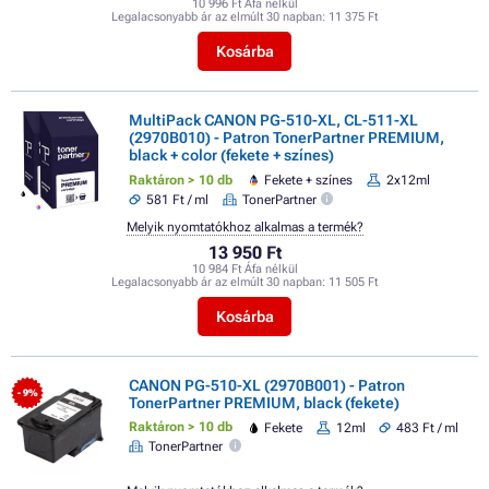
10 996 Ft Áfa nélkül
Legalacsonyabb ár az elmúlt 30 napban:
11 375 Ft
Kosárba
MultiPack CANON PG-510-XL, CL-511-XL
(2970B010) - Patron TonerPartner PREMIUM,
black + color (fekete + színes)
Raktáron > 10 db
Fekete + színes
2x12ml
581 Ft / ml
TonerPartner
Melyik nyomtatókhoz alkalmas a termék?
13 950 Ft
10 984 Ft Áfa nélkül
Legalacsonyabb ár az elmúlt 30 napban:
11 505 Ft
Kosárba
CANON PG-510-XL (2970B001) - Patron
- 9%
TonerPartner PREMIUM, black (fekete)
Raktáron > 10 db
Fekete
12ml
483 Ft / ml
TonerPartner