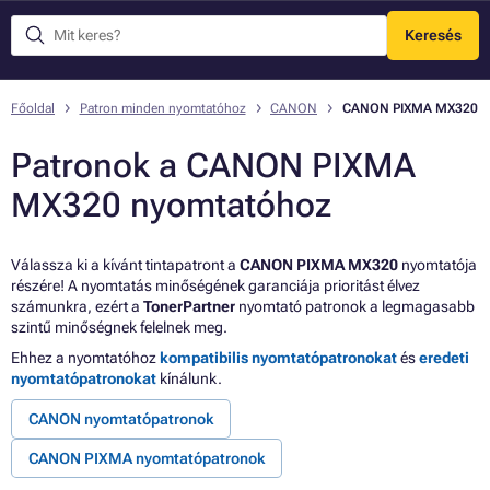
Keresés
Menü
Főoldal
Patron minden nyomtatóhoz
CANON
CANON PIXMA MX320
Patronok a CANON PIXMA
MX320 nyomtatóhoz
Válassza ki a kívánt tintapatront a
CANON PIXMA MX320
nyomtatója
részére! A nyomtatás minőségének garanciája prioritást élvez
számunkra, ezért a
TonerPartner
nyomtató patronok a legmagasabb
szintű minőségnek felelnek meg.
Ehhez a nyomtatóhoz
kompatibilis nyomtatópatronokat
és
eredeti
nyomtatópatronokat
kínálunk.
CANON nyomtatópatronok
CANON PIXMA nyomtatópatronok