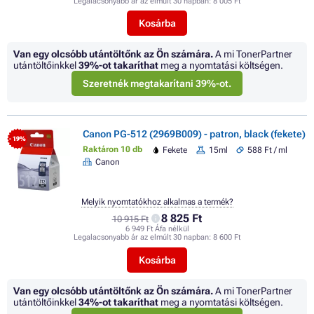
Legalacsonyabb ár az elmúlt 30 napban:
8 005 Ft
Kosárba
Van egy olcsóbb utántöltőnk az Ön számára.
A mi TonerPartner
utántöltőinkkel
39%
-ot takaríthat
meg a nyomtatási költségen.
Szeretnék megtakarítani 39%-ot.
Canon PG-512 (2969B009) - patron, black (fekete)
- 19%
Raktáron 10 db
Fekete
15ml
588 Ft / ml
Canon
Melyik nyomtatókhoz alkalmas a termék?
8 825 Ft
10 915 Ft
6 949 Ft Áfa nélkül
Legalacsonyabb ár az elmúlt 30 napban:
8 600 Ft
Kosárba
Van egy olcsóbb utántöltőnk az Ön számára.
A mi TonerPartner
utántöltőinkkel
34%
-ot takaríthat
meg a nyomtatási költségen.