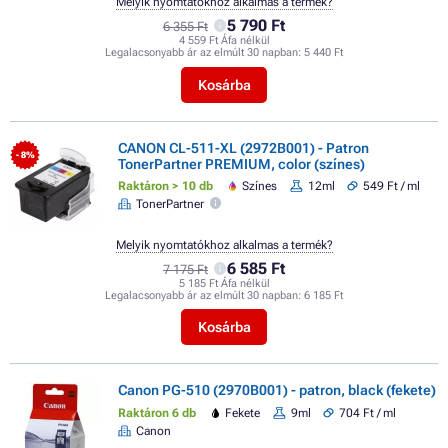
Melyik nyomtatókhoz alkalmas a termék?
5 790 Ft
6 355 Ft
4 559 Ft Áfa nélkül
Legalacsonyabb ár az elmúlt 30 napban:
5 440 Ft
Kosárba
CANON CL-511-XL (2972B001) - Patron
- 8%
TonerPartner PREMIUM, color (színes)
Raktáron > 10 db
Színes
12ml
549 Ft / ml
TonerPartner
Melyik nyomtatókhoz alkalmas a termék?
6 585 Ft
7 175 Ft
5 185 Ft Áfa nélkül
Legalacsonyabb ár az elmúlt 30 napban:
6 185 Ft
Kosárba
Canon PG-510 (2970B001) - patron, black (fekete)
Raktáron 6 db
Fekete
9ml
704 Ft / ml
Canon