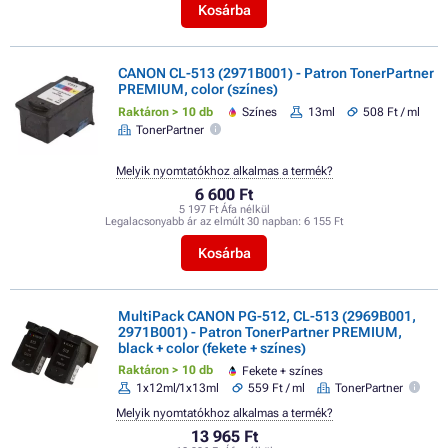
Kosárba
CANON CL-513 (2971B001) - Patron TonerPartner
PREMIUM, color (színes)
Raktáron > 10 db
Színes
13ml
508 Ft / ml
TonerPartner
Melyik nyomtatókhoz alkalmas a termék?
6 600 Ft
5 197 Ft Áfa nélkül
Legalacsonyabb ár az elmúlt 30 napban:
6 155 Ft
Kosárba
MultiPack CANON PG-512, CL-513 (2969B001,
2971B001) - Patron TonerPartner PREMIUM,
black + color (fekete + színes)
Raktáron > 10 db
Fekete + színes
1x12ml/1x13ml
559 Ft / ml
TonerPartner
Melyik nyomtatókhoz alkalmas a termék?
13 965 Ft