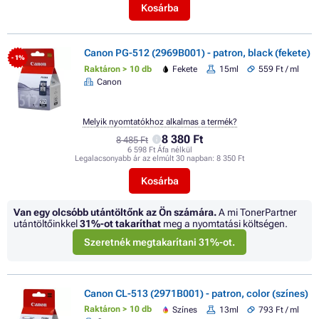
Kosárba
Canon PG-512 (2969B001) - patron, black (fekete)
- 1%
Raktáron > 10 db
Fekete
15ml
559 Ft / ml
Canon
Melyik nyomtatókhoz alkalmas a termék?
8 380 Ft
8 485 Ft
6 598 Ft Áfa nélkül
Legalacsonyabb ár az elmúlt 30 napban:
8 350 Ft
Kosárba
Van egy olcsóbb utántöltőnk az Ön számára.
A mi TonerPartner
utántöltőinkkel
31%
-ot takaríthat
meg a nyomtatási költségen.
Szeretnék megtakarítani 31%-ot.
Canon CL-513 (2971B001) - patron, color (színes)
Raktáron > 10 db
Színes
13ml
793 Ft / ml