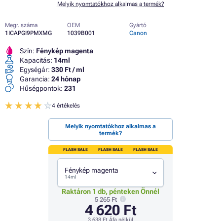
Melyik nyomtatókhoz alkalmas a termék?
Megr. száma
OEM
Gyártó
1ICAPGI9PMXMG
1039B001
Canon
Szín:
Fénykép magenta
Kapacitás:
14ml
Egységár:
330 Ft / ml
Garancia:
24 hónap
Hűségpontok:
231
4 értékelés
Melyik nyomtatókhoz alkalmas a
termék?
FLASH SALE
FLASH SALE
FLASH SALE
Fénykép magenta
14ml
Raktáron 1 db, pénteken Önnél
5 265 Ft
4 620 Ft
3 638 Ft
Áfa nélkül