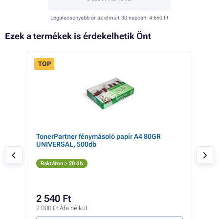
Legalacsonyabb ár az elmúlt 30 napban:
4 650 Ft
Ezek a termékek is érdekelhetik Önt
TOP
FLASH
 13%
SALE
yan
TonerPartner fénymásoló papír A4 80GR
Can
UNIVERSAL, 500db
opt
Ch
Raktáron > 20 db
Rak
5 71
5 
2 540 Ft
4 45
2 000 Ft Áfa nélkül
404 F