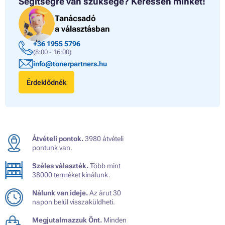
Segítségre van szüksége?
Keressen minket!
Tanácsadó
a választásban
+36 1955 5796
(8:00 - 16:00)
info@tonerpartners.hu
Érdeklődnék
Átvételi pontok.
3980 átvételi
pontunk van.
Széles választék.
Több mint
38000 terméket kínálunk.
Nálunk van ideje.
Az árut 30
napon belül visszaküldheti.
Megjutalmazzuk Önt.
Minden