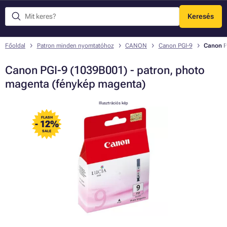
Keresés
Menü
Főoldal
Patron minden nyomtatóhoz
CANON
Canon PGI-9
Canon P
Canon PGI-9 (1039B001) - patron, photo
magenta (fénykép magenta)
Illusztrációs kép
FLASH
- 12%
SALE