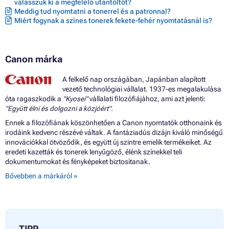
válasszuk ki a megfelelő utántöltőt?
Meddig tud nyomtatni a tonerrel és a patronnal?
Miért fogynak a színes tonerek fekete-fehér nyomtatásnál is?
Canon márka
A felkelő nap országában, Japánban alapított
vezető technológiai vállalat. 1937-es megalakulása
óta ragaszkodik a
"Kyosei"
vállalati filozófiájához, ami azt jelenti:
"Együtt élni és dolgozni a közjóért".
Ennek a filozófiának köszönhetően a Canon nyomtatók otthonaink és
irodáink kedvenc részévé váltak. A fantáziadús dizájn kiváló minőségű
innovációkkal ötvöződik, és együtt új szintre emelik termékeiket. Az
eredeti kazetták és tonerek lenyűgöző, élénk színekkel teli
dokumentumokat és fényképeket biztosítanak.
Bővebben a márkáról »
TIPP