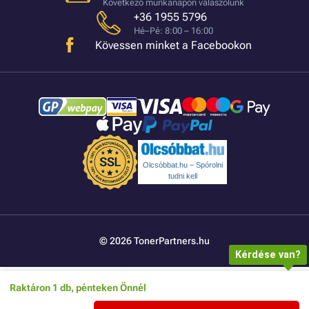
Következő munkanapon válaszolunk
+36 1955 5796
Hé–Pé: 8:00 – 16:00
Kövessen minket a Facebookon
Olcsóbbat.hu – Spórolni
tudni kell
© 2026 TonerPartners.hu
Kérdése van?
Raktáron 1 db, pénteken Önnél