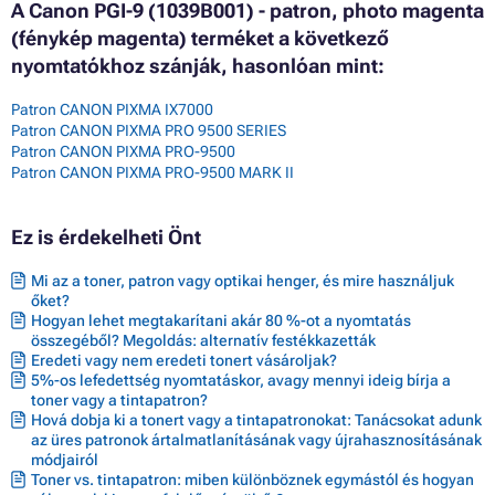
A Canon PGI-9 (1039B001) - patron, photo magenta
(fénykép magenta) terméket a következő
nyomtatókhoz szánják, hasonlóan mint:
Patron CANON PIXMA IX7000
Patron CANON PIXMA PRO 9500 SERIES
Patron CANON PIXMA PRO-9500
Patron CANON PIXMA PRO-9500 MARK II
Ez is érdekelheti Önt
Mi az a toner, patron vagy optikai henger, és mire használjuk
őket?
Hogyan lehet megtakarítani akár 80 %-ot a nyomtatás
összegéből? Megoldás: alternatív festékkazetták
Eredeti vagy nem eredeti tonert vásároljak?
5%-os lefedettség nyomtatáskor, avagy mennyi ideig bírja a
toner vagy a tintapatron?
Hová dobja ki a tonert vagy a tintapatronokat: Tanácsokat adunk
az üres patronok ártalmatlanításának vagy újrahasznosításának
módjairól
Toner vs. tintapatron: miben különböznek egymástól és hogyan