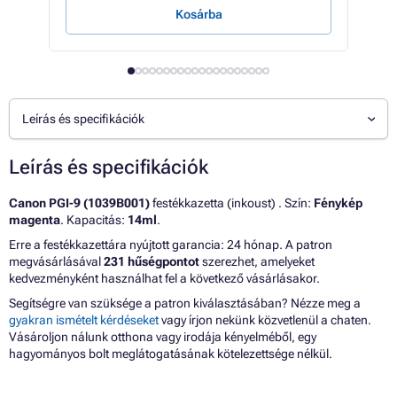
Kosárba
Leírás és specifikációk
Leírás és specifikációk
Canon PGI-9 (1039B001)
festékkazetta (inkoust) . Szín:
Fénykép
magenta
. Kapacitás:
14ml
.
Erre a festékkazettára nyújtott garancia: 24 hónap. A patron
megvásárlásával
231 hűségpontot
szerezhet, amelyeket
kedvezményként használhat fel a következő vásárlásakor.
Segítségre van szüksége a patron kiválasztásában? Nézze meg a
gyakran ismételt kérdéseket
vagy írjon nekünk közvetlenül a chaten.
Vásároljon nálunk otthona vagy irodája kényelméből, egy
hagyományos bolt meglátogatásának kötelezettsége nélkül.