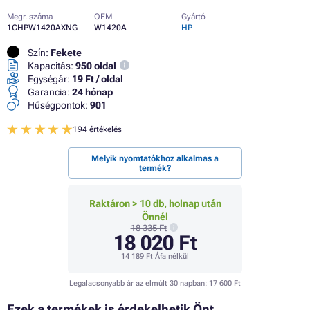
Megr. száma
OEM
Gyártó
1CHPW1420AXNG
W1420A
HP
Szín:
Fekete
Kapacitás:
950 oldal
Egységár:
19 Ft / oldal
Garancia:
24 hónap
Hűségpontok:
901
194 értékelés
Melyik nyomtatókhoz alkalmas a
termék?
Raktáron > 10 db, holnap után
Önnél
18 335 Ft
18 020 Ft
14 189 Ft
Áfa nélkül
Legalacsonyabb ár az elmúlt 30 napban:
17 600 Ft
Ezek a termékek is érdekelhetik Önt