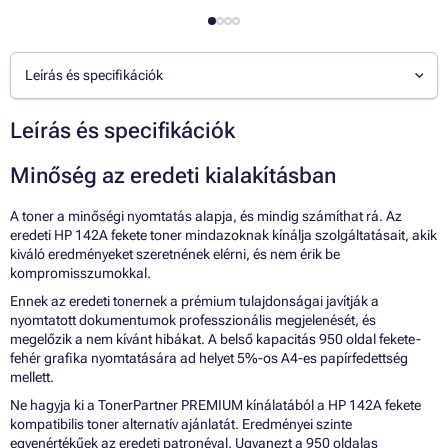
Leírás és specifikációk
Leírás és specifikációk
Minőség az eredeti kialakításban
A toner a minőségi nyomtatás alapja, és mindig számíthat rá. Az
eredeti HP 142A fekete toner mindazoknak kínálja szolgáltatásait, akik
kiváló eredményeket szeretnének elérni, és nem érik be
kompromisszumokkal.
Ennek az eredeti tonernek a prémium tulajdonságai javítják a
nyomtatott dokumentumok professzionális megjelenését, és
megelőzik a nem kívánt hibákat. A belső kapacitás 950 oldal fekete-
fehér grafika nyomtatására ad helyet 5%-os A4-es papírfedettség
mellett.
Ne hagyja ki a TonerPartner PREMIUM kínálatából a HP 142A fekete
kompatibilis toner alternatív ajánlatát. Eredményei szinte
egyenértékűek az eredeti patronéval. Ugyanezt a 950 oldalas