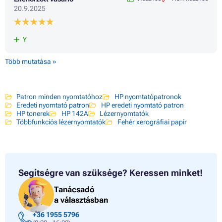
20.9.2025
Y
Több mutatása »
Patron minden nyomtatóhoz
HP nyomtatópatronok
Eredeti nyomtató patron
HP eredeti nyomtató patron
HP tonerek
HP 142A
Lézernyomtatók
Többfunkciós lézernyomtatók
Fehér xerográfiai papír
Segítségre van szüksége?
Keressen minket!
Tanácsadó
a választásban
+36 1955 5796