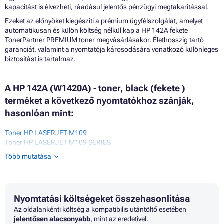
kapacitást is élvezheti, ráadásul jelentős pénzügyi megtakarítással.
Ezeket az előnyöket kiegészíti a prémium ügyfélszolgálat, amelyet
automatikusan és külön költség nélkül kap a HP 142A fekete
TonerPartner PREMIUM toner megvásárlásakor. Élethosszig tartó
garanciát, valamint a nyomtatója károsodására vonatkozó különleges
biztosítást is tartalmaz.
A HP 142A (W1420A) - toner, black (fekete )
terméket a következő nyomtatókhoz szánják,
hasonlóan mint:
Toner HP LASERJET M109
Toner HP LASERJET M109 SERIES
Toner HP LASERJET M109A
Több mutatása
Toner HP LASERJET M109W
Toner HP LASERJET M109WE
Toner HP LASERJET M110
Toner HP LASERJET M110A
Nyomtatási költségeket összehasonlítása
Toner HP LASERJET M110W
Toner HP LASERJET M110WE
Az oldalankénti költség a kompatibilis utántöltő esetében
Toner HP LASERJET M112
jelentősen alacsonyabb
, mint az eredetivel.