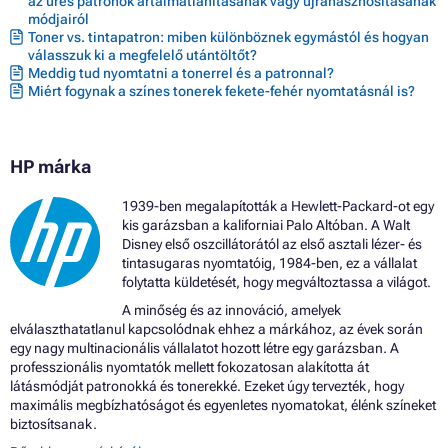
az üres patronok ártalmatlanításának vagy újrahasznosításának
módjairól
Toner vs. tintapatron: miben különböznek egymástól és hogyan
válasszuk ki a megfelelő utántöltőt?
Meddig tud nyomtatni a tonerrel és a patronnal?
Miért fogynak a színes tonerek fekete-fehér nyomtatásnál is?
HP márka
1939-ben megalapították a Hewlett-Packard-ot egy
kis garázsban a kaliforniai Palo Altóban. A Walt
Disney első oszcillátorától az első asztali lézer- és
tintasugaras nyomtatóig, 1984-ben, ez a vállalat
folytatta küldetését, hogy megváltoztassa a világot.
A minőség és az innováció, amelyek
elválaszthatatlanul kapcsolódnak ehhez a márkához, az évek során
egy nagy multinacionális vállalatot hozott létre egy garázsban. A
professzionális nyomtatók mellett fokozatosan alakította át
látásmódját patronokká és tonerekké. Ezeket úgy tervezték, hogy
maximális megbízhatóságot és egyenletes nyomatokat, élénk színeket
biztosítsanak.