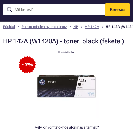
Keresés
Menü
Főoldal
Patron minden nyomtatóhoz
HP
HP 142A
HP 142A (W1420A)
HP 142A (W1420A) - toner, black (fekete )
Illusztrációs kép
- 2%
Melyik nyomtatókhoz alkalmas a termék?