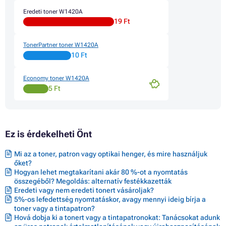
Toner HP LASERJET M112A
Eredeti toner W1420A
Toner HP LASERJET M112W
19 Ft
Toner HP LASERJET M112WE
Toner HP LASERJET MFP M130 SERIES
Toner HP LASERJET MFP M139 SERIES
TonerPartner toner W1420A
Toner HP LASERJET MFP M139A
10 Ft
Toner HP LASERJET MFP M139W
Toner HP LASERJET MFP M139WE
Economy toner W1420A
Toner HP LASERJET MFP M140A
5 Ft
Toner HP LASERJET MFP M140W
Toner HP LASERJET MFP M140WE
Toner HP LASERJET MFP M142A
Toner HP LASERJET MFP M142W
Toner HP LASERJET MFP M142WE
Ez is érdekelheti Önt
Mi az a toner, patron vagy optikai henger, és mire használjuk
őket?
Hogyan lehet megtakarítani akár 80 %-ot a nyomtatás
összegéből? Megoldás: alternatív festékkazetták
Eredeti vagy nem eredeti tonert vásároljak?
5%-os lefedettség nyomtatáskor, avagy mennyi ideig bírja a
toner vagy a tintapatron?
Hová dobja ki a tonert vagy a tintapatronokat: Tanácsokat adunk