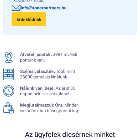
(8:00 - 16:00)
info@tonerpartners.hu
Érdeklődnék
Átvételi pontok.
3981 átvételi
pontunk van.
Széles választék.
Több mint
38000 terméket kínálunk.
Nálunk van ideje.
Az árut 30
napon belül visszaküldheti.
Megjutalmazzuk Önt.
Minden
vásárlás után hűségpontot kap.
Az ügyfelek dicsérnek minket