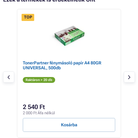
TOP
ck
TonerPartner fénymásoló papír A4 80GR
Ton
UNIVERSAL, 500db
(W1
Fe
Raktáron > 20 db
Rak
11 5
9 
2 540 Ft
7 46
2 000 Ft Áfa nélkül
10 Ft
Kosárba