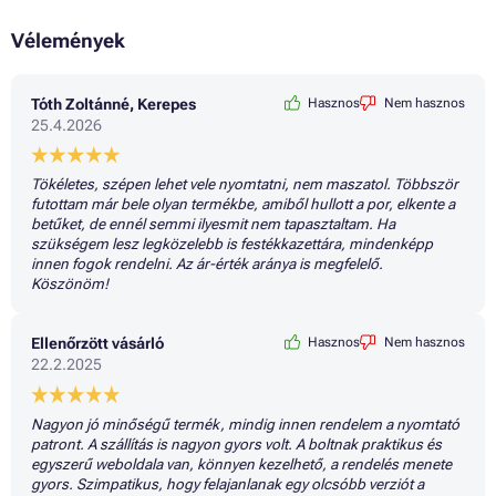
Vélemények
Tóth Zoltánné, Kerepes
Hasznos
Nem hasznos
25.4.2026
Tökéletes, szépen lehet vele nyomtatni, nem maszatol. Többször
futottam már bele olyan termékbe, amiből hullott a por, elkente a
betűket, de ennél semmi ilyesmit nem tapasztaltam. Ha
szükségem lesz legközelebb is festékkazettára, mindenképp
innen fogok rendelni. Az ár-érték aránya is megfelelő.
Köszönöm!
Ellenőrzött vásárló
Hasznos
Nem hasznos
22.2.2025
Nagyon jó minőségű termék, mindig innen rendelem a nyomtató
patront. A szállítás is nagyon gyors volt. A boltnak praktikus és
egyszerű weboldala van, könnyen kezelhető, a rendelés menete
gyors. Szimpatikus, hogy felajanlanak egy olcsóbb verziót a