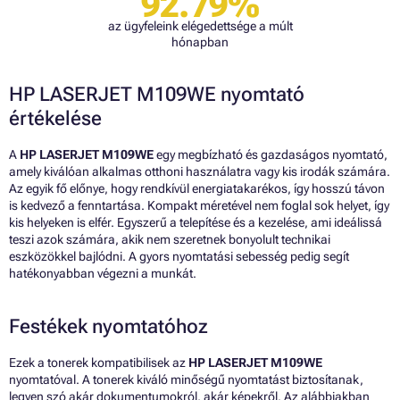
92.79%
az ügyfeleink elégedettsége a múlt
hónapban
HP LASERJET M109WE nyomtató
értékelése
A
HP LASERJET M109WE
egy megbízható és gazdaságos nyomtató,
amely kiválóan alkalmas otthoni használatra vagy kis irodák számára.
Az egyik fő előnye, hogy rendkívül energiatakarékos, így hosszú távon
is kedvező a fenntartása. Kompakt méretével nem foglal sok helyet, így
kis helyeken is elfér. Egyszerű a telepítése és a kezelése, ami ideálissá
teszi azok számára, akik nem szeretnek bonyolult technikai
eszközökkel bajlódni. A gyors nyomtatási sebesség pedig segít
hatékonyabban végezni a munkát.
Festékek nyomtatóhoz
Ezek a tonerek kompatibilisek az
HP LASERJET M109WE
nyomtatóval. A tonerek kiváló minőségű nyomtatást biztosítanak,
legyen szó akár dokumentumokról, akár képekről. Az alábbiakban