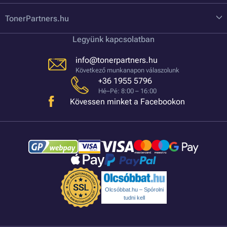
TonerPartners.hu
Legyünk kapcsolatban
info@tonerpartners.hu
Következő munkanapon válaszolunk
+36 1955 5796
Hé–Pé: 8:00 – 16:00
Kövessen minket a Facebookon
Olcsóbbat.hu – Spórolni
tudni kell