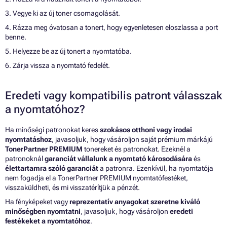
3. Vegye ki az új toner csomagolását.
4. Rázza meg óvatosan a tonert, hogy egyenletesen eloszlassa a port
benne.
5. Helyezze be az új tonert a nyomtatóba.
6. Zárja vissza a nyomtató fedelét.
Eredeti vagy kompatibilis patront válasszak
a nyomtatóhoz?
Ha minőségi patronokat keres
szokásos otthoni vagy irodai
nyomtatáshoz
, javasoljuk, hogy vásároljon saját prémium márkájú
TonerPartner PREMIUM
tonereket és patronokat. Ezeknél a
patronoknál
garanciát vállalunk a nyomtató károsodására
és
élettartamra szóló garanciát
a patronra. Ezenkívül, ha nyomtatója
nem fogadja el a TonerPartner PREMIUM nyomtatófestéket,
visszaküldheti, és mi visszatérítjük a pénzét.
Ha fényképeket vagy
reprezentatív anyagokat szeretne kiváló
minőségben nyomtatni
, javasoljuk, hogy vásároljon
eredeti
festékeket a nyomtatóhoz
.