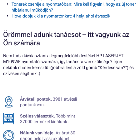
Tonerek cseréje a nyomtatóban: Mire kell figyelni, hogy az új toner
hibátlanul működjön?
Hova dobjuk ki a nyomtatónkat: 4 hely, ahol átveszik
Örömmel adunk tanácsot – itt vagyunk az
Ön számára
Nem tudja kiválasztani a legmegfelelőbb festéket HP LASERJET
M109WE nyomtató számára, így tanácsra van szüksége? Írjon
nekünk chaten keresztül (jobbra lent a zöld gomb "Kérdése van?") és
szívesen segítünk :)
Átvételi pontok.
3981 átvételi
pontunk van.
Széles választék.
Több mint
37000 terméket kínálunk.
Nálunk van ideje.
Az árut 30
napon belül visszaküldheti.