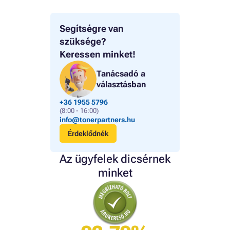
Segítségre van
szüksége?
Keressen minket!
Tanácsadó a
választásban
+36 1955 5796
(8:00 - 16:00)
info@tonerpartners.hu
Érdeklődnék
Az ügyfelek dicsérnek
minket