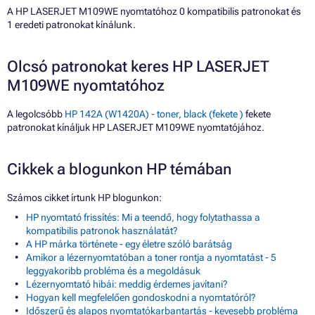
A HP LASERJET M109WE nyomtatóhoz 0 kompatibilis patronokat és
1 eredeti patronokat kínálunk.
Olcsó patronokat keres HP LASERJET
M109WE nyomtatóhoz
A legolcsóbb
HP 142A (W1420A) - toner, black (fekete )
fekete
patronokat kínáljuk HP LASERJET M109WE nyomtatójához.
Cikkek a blogunkon HP témában
Számos cikket írtunk HP blogunkon:
HP nyomtató frissítés: Mi a teendő, hogy folytathassa a
kompatibilis patronok használatát?
A HP márka története - egy életre szóló barátság
Amikor a lézernyomtatóban a toner rontja a nyomtatást - 5
leggyakoribb probléma és a megoldásuk
Lézernyomtató hibái: meddig érdemes javítani?
Hogyan kell megfelelően gondoskodni a nyomtatóról?
Időszerű és alapos nyomtatókarbantartás - kevesebb probléma