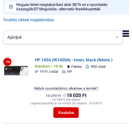
Hogyan lehet megtakarítani akár 80 %-ot a nyomtatás
összegéből? Megoldás: alternatív festékkazetták
További cikkek megtekintése
Ajánljuk
HP 142A (W1420A) - toner, black (fekete )
- 1%
Raktáron > 10 db
Fekete
950 oldal
19 Ft / oldal
HP
Melyik nyomtatókhoz alkalmas a termék?
18 020 Ft
18 290 Ft
14 189 Ft Áfa nélkül
Legalacsonyabb ár az elmúlt 30 napban:
16 630 Ft
Kosárba