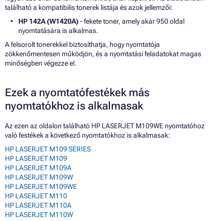
található a kompatibilis tonerek listája és azok jellemzői:
HP 142A (W1420A)
- fekete toner, amely akár 950 oldal
nyomtatására is alkalmas.
A felsorolt tonerekkel biztosíthatja, hogy nyomtatója
zökkenőmentesen működjön, és a nyomtatási feladatokat magas
minőségben végezze el.
Ezek a nyomtatófestékek más
nyomtatókhoz is alkalmasak
Az ezen az oldalon található HP LASERJET M109WE nyomtatóhoz
való festékek a következő nyomtatókhoz is alkalmasak:
HP LASERJET M109 SERIES
HP LASERJET M109
HP LASERJET M109A
HP LASERJET M109W
HP LASERJET M109WE
HP LASERJET M110
HP LASERJET M110A
HP LASERJET M110W