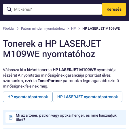
Keresés
Menü
Főoldal
Patron minden nyomtatóhoz
HP
HP LASERJET M109WE
Tonerek a HP LASERJET
M109WE nyomtatóhoz
Válassza ki a kívánt tonert a
HP LASERJET M109WE
nyomtatója
részére! A nyomtatás minőségének garanciája prioritást élvez
számunkra, ezért a
TonerPartner
patronok a legmagasabb szintű
minőségnek felelnek meg.
HP nyomtatópatronok
HP LASERJET nyomtatópatronok
Mi az a toner, patron vagy optikai henger, és mire használjuk
őket?