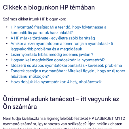
Cikkek a blogunkon HP témában
Számos cikket írtunk HP blogunkon:
HP nyomtató frissítés: Mi a teendő, hogy folytathassa a
kompatibilis patronok használatát?
A HP márka története - egy életre szóló barátság
Amikor a lézernyomtatóban a toner rontja a nyomtatást - 5
leggyakoribb probléma és a megoldásuk
Lézernyomtató hibái: meddig érdemes javítani?
Hogyan kell megfelelően gondoskodni a nyomtatóról?
Időszerű és alapos nyomtatókarbantartás - kevesebb probléma
Tonerek cseréje a nyomtatóban: Mire kell figyelni, hogy az új toner
hibátlanul működjön?
Hova dobjuk ki a nyomtatónkat: 4 hely, ahol átveszik
Örömmel adunk tanácsot – itt vagyunk az
Ön számára
Nem tudja kiválasztani a legmegfelelőbb festéket HP LASERJET M112
nyomtató számára, így tanácsra van szüksége? Írjon nekünk chaten