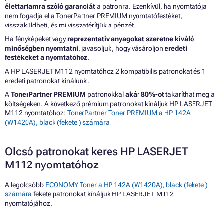
élettartamra szóló garanciát
a patronra. Ezenkívül, ha nyomtatója
nem fogadja el a TonerPartner PREMIUM nyomtatófestéket,
visszaküldheti, és mi visszatérítjük a pénzét.
Ha fényképeket vagy
reprezentatív anyagokat szeretne kiváló
minőségben nyomtatni
, javasoljuk, hogy vásároljon
eredeti
festékeket a nyomtatóhoz
.
A HP LASERJET M112 nyomtatóhoz 2 kompatibilis patronokat és 1
eredeti patronokat kínálunk.
A
TonerPartner PREMIUM
patronokkal
akár 80%-ot
takaríthat meg a
költségeken. A következő prémium patronokat kínáljuk HP LASERJET
M112 nyomtatóhoz:
TonerPartner Toner PREMIUM a HP 142A
(W1420A), black (fekete ) számára
Olcsó patronokat keres HP LASERJET
M112 nyomtatóhoz
A legolcsóbb
ECONOMY Toner a HP 142A (W1420A), black (fekete )
számára
fekete patronokat kínáljuk HP LASERJET M112
nyomtatójához.