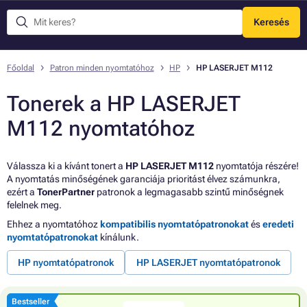
Keresés
Menü
Főoldal
Patron minden nyomtatóhoz
HP
HP LASERJET M112
Tonerek a HP LASERJET
M112 nyomtatóhoz
Válassza ki a kívánt tonert a
HP LASERJET M112
nyomtatója részére!
A nyomtatás minőségének garanciája prioritást élvez számunkra,
ezért a
TonerPartner
patronok a legmagasabb szintű minőségnek
felelnek meg.
Ehhez a nyomtatóhoz
kompatibilis nyomtatópatronokat
és
eredeti
nyomtatópatronokat
kínálunk.
HP nyomtatópatronok
HP LASERJET nyomtatópatronok
Bestseller