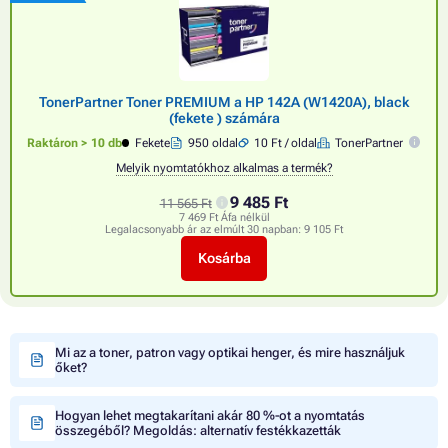
TonerPartner Toner PREMIUM a HP 142A (W1420A), black
(fekete ) számára
Raktáron > 10 db
Fekete
950 oldal
10 Ft / oldal
TonerPartner
Melyik nyomtatókhoz alkalmas a termék?
9 485 Ft
11 565 Ft
7 469 Ft Áfa nélkül
Legalacsonyabb ár az elmúlt 30 napban:
9 105 Ft
Kosárba
Mi az a toner, patron vagy optikai henger, és mire használjuk
őket?
Hogyan lehet megtakarítani akár 80 %-ot a nyomtatás
összegéből? Megoldás: alternatív festékkazetták