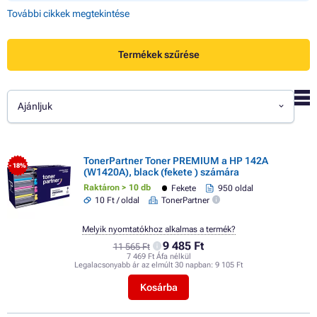
További cikkek megtekintése
Termékek szűrése
Ajánljuk
TonerPartner Toner PREMIUM a HP 142A
- 18%
(W1420A), black (fekete ) számára
Raktáron > 10 db
Fekete
950 oldal
10 Ft / oldal
TonerPartner
Melyik nyomtatókhoz alkalmas a termék?
9 485 Ft
11 565 Ft
7 469 Ft Áfa nélkül
Legalacsonyabb ár az elmúlt 30 napban:
9 105 Ft
Kosárba