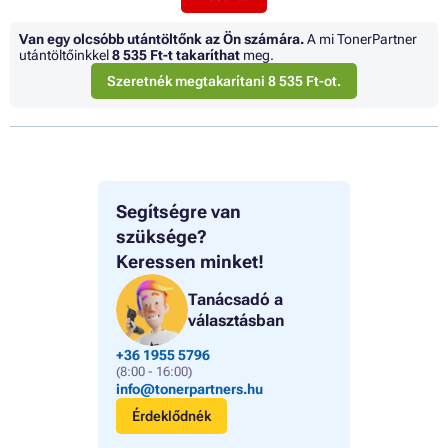
Van egy olcsóbb utántöltőnk az Ön számára.
A mi TonerPartner
utántöltőinkkel
8 535 Ft
-t takaríthat
meg.
Szeretnék megtakarítani 8 535 Ft-ot.
Segítségre van
szüksége?
Keressen minket!
Tanácsadó a
választásban
+36 1955 5796
(8:00 - 16:00)
info@tonerpartners.hu
Érdeklődnék