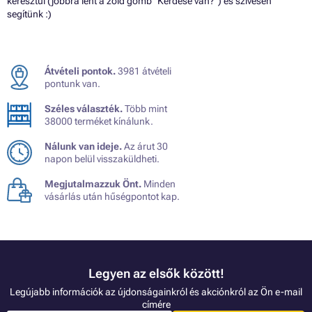
keresztül (jobbra lent a zöld gomb "Kérdése van?") és szívesen
segítünk :)
Átvételi pontok.
3981 átvételi
pontunk van.
Széles választék.
Több mint
38000 terméket kínálunk.
Nálunk van ideje.
Az árut 30
napon belül visszaküldheti.
Megjutalmazzuk Önt.
Minden
vásárlás után hűségpontot kap.
Legyen az elsők között!
Legújabb információk az újdonságainkról és akciónkról az Ön e-mail
címére