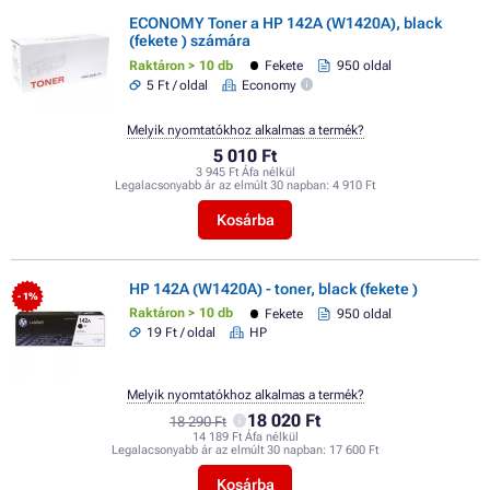
ECONOMY Toner a HP 142A (W1420A), black
(fekete ) számára
Raktáron > 10 db
Fekete
950 oldal
5 Ft / oldal
Economy
Melyik nyomtatókhoz alkalmas a termék?
5 010 Ft
3 945 Ft Áfa nélkül
Legalacsonyabb ár az elmúlt 30 napban:
4 910 Ft
Kosárba
HP 142A (W1420A) - toner, black (fekete )
- 1%
Raktáron > 10 db
Fekete
950 oldal
19 Ft / oldal
HP
Melyik nyomtatókhoz alkalmas a termék?
18 020 Ft
18 290 Ft
14 189 Ft Áfa nélkül
Legalacsonyabb ár az elmúlt 30 napban:
17 600 Ft
Kosárba