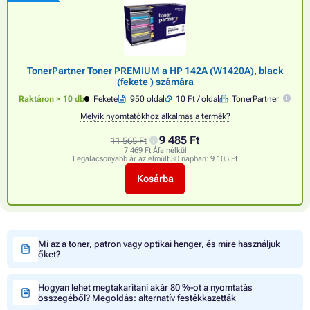
TonerPartner Toner PREMIUM a HP 142A (W1420A), black
(fekete ) számára
Raktáron > 10 db
Fekete
950 oldal
10 Ft / oldal
TonerPartner
Melyik nyomtatókhoz alkalmas a termék?
9 485 Ft
11 565 Ft
7 469 Ft Áfa nélkül
Legalacsonyabb ár az elmúlt 30 napban:
9 105 Ft
Kosárba
Mi az a toner, patron vagy optikai henger, és mire használjuk
őket?
Hogyan lehet megtakarítani akár 80 %-ot a nyomtatás
összegéből? Megoldás: alternatív festékkazetták