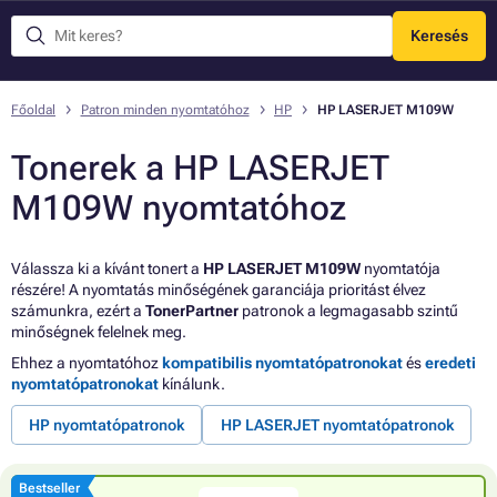
Keresés
Menü
Főoldal
Patron minden nyomtatóhoz
HP
HP LASERJET M109W
Tonerek a HP LASERJET
M109W nyomtatóhoz
Válassza ki a kívánt tonert a
HP LASERJET M109W
nyomtatója
részére! A nyomtatás minőségének garanciája prioritást élvez
számunkra, ezért a
TonerPartner
patronok a legmagasabb szintű
minőségnek felelnek meg.
Ehhez a nyomtatóhoz
kompatibilis nyomtatópatronokat
és
eredeti
nyomtatópatronokat
kínálunk.
HP nyomtatópatronok
HP LASERJET nyomtatópatronok
Bestseller