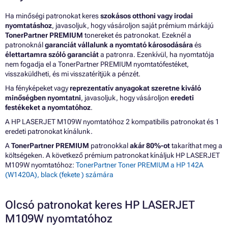
Ha minőségi patronokat keres
szokásos otthoni vagy irodai
nyomtatáshoz
, javasoljuk, hogy vásároljon saját prémium márkájú
TonerPartner PREMIUM
tonereket és patronokat. Ezeknél a
patronoknál
garanciát vállalunk a nyomtató károsodására
és
élettartamra szóló garanciát
a patronra. Ezenkívül, ha nyomtatója
nem fogadja el a TonerPartner PREMIUM nyomtatófestéket,
visszaküldheti, és mi visszatérítjük a pénzét.
Ha fényképeket vagy
reprezentatív anyagokat szeretne kiváló
minőségben nyomtatni
, javasoljuk, hogy vásároljon
eredeti
festékeket a nyomtatóhoz
.
A HP LASERJET M109W nyomtatóhoz 2 kompatibilis patronokat és 1
eredeti patronokat kínálunk.
A
TonerPartner PREMIUM
patronokkal
akár 80%-ot
takaríthat meg a
költségeken. A következő prémium patronokat kínáljuk HP LASERJET
M109W nyomtatóhoz:
TonerPartner Toner PREMIUM a HP 142A
(W1420A), black (fekete ) számára
Olcsó patronokat keres HP LASERJET
M109W nyomtatóhoz