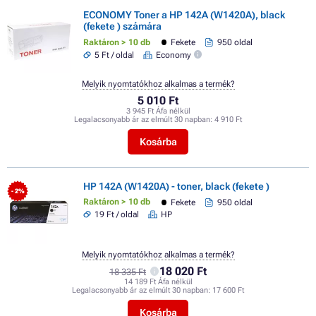
ECONOMY Toner a HP 142A (W1420A), black
(fekete ) számára
Raktáron > 10 db
Fekete
950 oldal
5 Ft / oldal
Economy
Melyik nyomtatókhoz alkalmas a termék?
5 010 Ft
3 945 Ft Áfa nélkül
Legalacsonyabb ár az elmúlt 30 napban:
4 910 Ft
Kosárba
HP 142A (W1420A) - toner, black (fekete )
- 2%
Raktáron > 10 db
Fekete
950 oldal
19 Ft / oldal
HP
Melyik nyomtatókhoz alkalmas a termék?
18 020 Ft
18 335 Ft
14 189 Ft Áfa nélkül
Legalacsonyabb ár az elmúlt 30 napban:
17 600 Ft
Kosárba