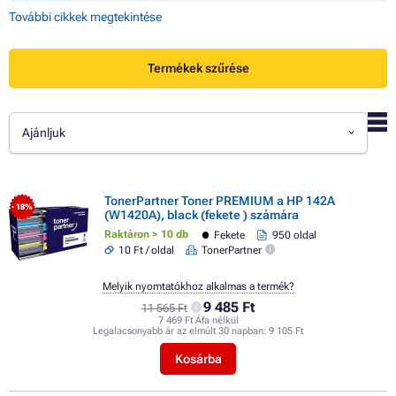
További cikkek megtekintése
Termékek szűrése
Ajánljuk
TonerPartner Toner PREMIUM a HP 142A
- 18%
(W1420A), black (fekete ) számára
Raktáron > 10 db
Fekete
950 oldal
10 Ft / oldal
TonerPartner
Melyik nyomtatókhoz alkalmas a termék?
9 485 Ft
11 565 Ft
7 469 Ft Áfa nélkül
Legalacsonyabb ár az elmúlt 30 napban:
9 105 Ft
Kosárba