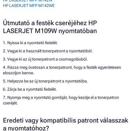
HP LASERJET MFP M142W
HP LASERJET MFP M142WE
Útmutató a festék cseréjéhez HP
LASERJET M109W nyomtatóban
1. Nyissa ki a nyomtató fedelét.
2. Vegye ki a használt tonerpatront a nyomtatóból.
3. Vegye ki az új tonerpatront a csomagolásból.
4. Rázza meg óvatosan a tonerpatront, hogy a festék egyenletesen
eloszoljon benne.
5. Helyezze be az új tonerpatront a nyomtatóba.
6. Zárja be a nyomtató fedelét.
7. Nyomja meg a nyomtató gombját, hogy kezdje el a tonerpatron
cseréjét.
Eredeti vagy kompatibilis patront válasszak
a nyomtatóhoz?