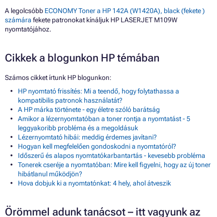
A legolcsóbb
ECONOMY Toner a HP 142A (W1420A), black (fekete )
számára
fekete patronokat kínáljuk HP LASERJET M109W
nyomtatójához.
Cikkek a blogunkon HP témában
Számos cikket írtunk HP blogunkon:
HP nyomtató frissítés: Mi a teendő, hogy folytathassa a
kompatibilis patronok használatát?
A HP márka története - egy életre szóló barátság
Amikor a lézernyomtatóban a toner rontja a nyomtatást - 5
leggyakoribb probléma és a megoldásuk
Lézernyomtató hibái: meddig érdemes javítani?
Hogyan kell megfelelően gondoskodni a nyomtatóról?
Időszerű és alapos nyomtatókarbantartás - kevesebb probléma
Tonerek cseréje a nyomtatóban: Mire kell figyelni, hogy az új toner
hibátlanul működjön?
Hova dobjuk ki a nyomtatónkat: 4 hely, ahol átveszik
Örömmel adunk tanácsot – itt vagyunk az