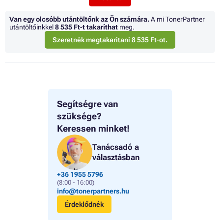
Van egy olcsóbb utántöltőnk az Ön számára.
A mi TonerPartner
utántöltőinkkel
8 535 Ft
-t takaríthat
meg.
Szeretnék megtakarítani 8 535 Ft-ot.
Segítségre van
szüksége?
Keressen minket!
Tanácsadó a
választásban
+36 1955 5796
(8:00 - 16:00)
info@tonerpartners.hu
Érdeklődnék