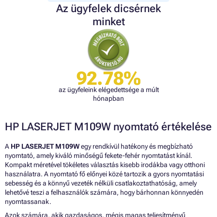
Az ügyfelek dicsérnek
minket
92.78%
az ügyfeleink elégedettsége a múlt
hónapban
HP LASERJET M109W nyomtató értékelése
A
HP LASERJET M109W
egy rendkívül hatékony és megbízható
nyomtató, amely kiváló minőségű fekete-fehér nyomtatást kínál.
Kompakt méretével tökéletes választás kisebb irodákba vagy otthoni
használatra. A nyomtató fő előnyei közé tartozik a gyors nyomtatási
sebesség és a könnyű vezeték nélküli csatlakoztathatóság, amely
lehetővé teszi a felhasználók számára, hogy bárhonnan könnyedén
nyomtassanak.
Azok számára, akik gazdaságos, mégis magas teljesítményű