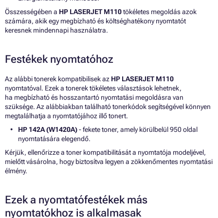
Összességében a
HP LASERJET M110
tökéletes megoldás azok
számára, akik egy megbízható és költséghatékony nyomtatót
keresnek mindennapi használatra.
Festékek nyomtatóhoz
Az alábbi tonerek kompatibilisek az
HP LASERJET M110
nyomtatóval. Ezek a tonerek tökéletes választások lehetnek,
ha megbízható és hosszantartó nyomtatási megoldásra van
szüksége. Az alábbiakban található tonerkódok segítségével könnyen
megtalálhatja a nyomtatójához illő tonert.
HP 142A (W1420A)
- fekete toner, amely körülbelül 950 oldal
nyomtatására elegendő.
Kérjük, ellenőrizze a toner kompatibilitását a nyomtatója modeljével,
mielőtt vásárolna, hogy biztosítva legyen a zökkenőmentes nyomtatási
élmény.
Ezek a nyomtatófestékek más
nyomtatókhoz is alkalmasak