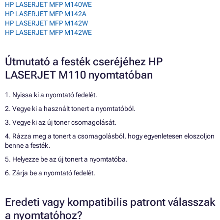
HP LASERJET MFP M140WE
HP LASERJET MFP M142A
HP LASERJET MFP M142W
HP LASERJET MFP M142WE
Útmutató a festék cseréjéhez HP
LASERJET M110 nyomtatóban
1. Nyissa ki a nyomtató fedelét.
2. Vegye ki a használt tonert a nyomtatóból.
3. Vegye ki az új toner csomagolását.
4. Rázza meg a tonert a csomagolásból, hogy egyenletesen eloszoljon
benne a festék.
5. Helyezze be az új tonert a nyomtatóba.
6. Zárja be a nyomtató fedelét.
Eredeti vagy kompatibilis patront válasszak
a nyomtatóhoz?