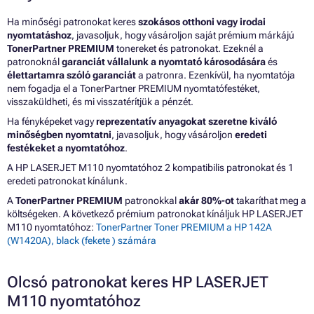
Ha minőségi patronokat keres
szokásos otthoni vagy irodai
nyomtatáshoz
, javasoljuk, hogy vásároljon saját prémium márkájú
TonerPartner PREMIUM
tonereket és patronokat. Ezeknél a
patronoknál
garanciát vállalunk a nyomtató károsodására
és
élettartamra szóló garanciát
a patronra. Ezenkívül, ha nyomtatója
nem fogadja el a TonerPartner PREMIUM nyomtatófestéket,
visszaküldheti, és mi visszatérítjük a pénzét.
Ha fényképeket vagy
reprezentatív anyagokat szeretne kiváló
minőségben nyomtatni
, javasoljuk, hogy vásároljon
eredeti
festékeket a nyomtatóhoz
.
A HP LASERJET M110 nyomtatóhoz 2 kompatibilis patronokat és 1
eredeti patronokat kínálunk.
A
TonerPartner PREMIUM
patronokkal
akár 80%-ot
takaríthat meg a
költségeken. A következő prémium patronokat kínáljuk HP LASERJET
M110 nyomtatóhoz:
TonerPartner Toner PREMIUM a HP 142A
(W1420A), black (fekete ) számára
Olcsó patronokat keres HP LASERJET
M110 nyomtatóhoz