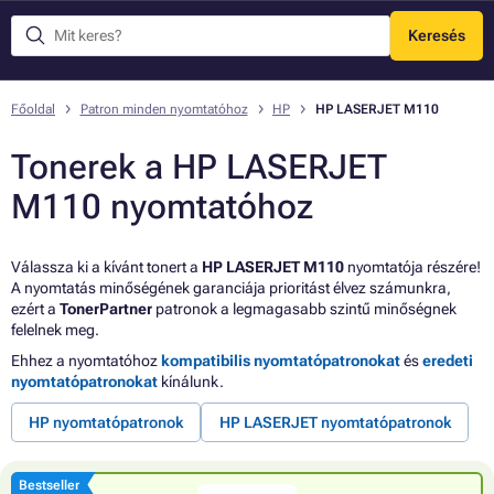
Keresés
Menü
Főoldal
Patron minden nyomtatóhoz
HP
HP LASERJET M110
Tonerek a HP LASERJET
M110 nyomtatóhoz
Válassza ki a kívánt tonert a
HP LASERJET M110
nyomtatója részére!
A nyomtatás minőségének garanciája prioritást élvez számunkra,
ezért a
TonerPartner
patronok a legmagasabb szintű minőségnek
felelnek meg.
Ehhez a nyomtatóhoz
kompatibilis nyomtatópatronokat
és
eredeti
nyomtatópatronokat
kínálunk.
HP nyomtatópatronok
HP LASERJET nyomtatópatronok
Bestseller