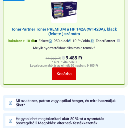
TonerPartner Toner PREMIUM a HP 142A (W1420A), black
(fekete ) számára
Raktáron > 10 db
Fekete
950 oldal
10 Ft / oldal
TonerPartner
Melyik nyomtatókhoz alkalmas a termék?
9 485 Ft
11 565 Ft
7 469 Ft Áfa nélkül
Legalacsonyabb ár az elmúlt 30 napban:
9 105 Ft
Kosárba
Mi az a toner, patron vagy optikai henger, és mire használjuk
őket?
Hogyan lehet megtakarítani akár 80 %-ot a nyomtatás
összegéből? Megoldás: alternatív festékkazetták