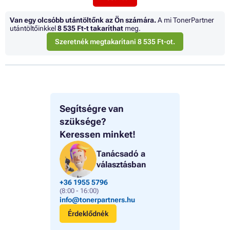
Van egy olcsóbb utántöltőnk az Ön számára.
A mi TonerPartner
utántöltőinkkel
8 535 Ft
-t takaríthat
meg.
Szeretnék megtakarítani 8 535 Ft-ot.
Segítségre van
szüksége?
Keressen minket!
Tanácsadó a
választásban
+36 1955 5796
(8:00 - 16:00)
info@tonerpartners.hu
Érdeklődnék