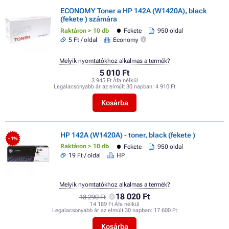
ECONOMY Toner a HP 142A (W1420A), black
(fekete ) számára
Raktáron > 10 db
Fekete
950 oldal
5 Ft / oldal
Economy
Melyik nyomtatókhoz alkalmas a termék?
5 010 Ft
3 945 Ft Áfa nélkül
Legalacsonyabb ár az elmúlt 30 napban:
4 910 Ft
Kosárba
HP 142A (W1420A) - toner, black (fekete )
- 1%
Raktáron > 10 db
Fekete
950 oldal
19 Ft / oldal
HP
Melyik nyomtatókhoz alkalmas a termék?
18 020 Ft
18 290 Ft
14 189 Ft Áfa nélkül
Legalacsonyabb ár az elmúlt 30 napban:
17 600 Ft
Kosárba