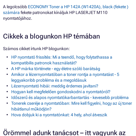
A legolcsóbb
ECONOMY Toner a HP 142A (W1420A), black (fekete )
számára
fekete patronokat kínáljuk HP LASERJET M110
nyomtatójához.
Cikkek a blogunkon HP témában
Számos cikket írtunk HP blogunkon:
HP nyomtató frissítés: Mi a teendő, hogy folytathassa a
kompatibilis patronok használatát?
A HP márka története - egy életre szóló barátság
Amikor a lézernyomtatóban a toner rontja a nyomtatást - 5
leggyakoribb probléma és a megoldásuk
Lézernyomtató hibái: meddig érdemes javítani?
Hogyan kell megfelelően gondoskodni a nyomtatóról?
Időszerű és alapos nyomtatókarbantartás - kevesebb probléma
Tonerek cseréje a nyomtatóban: Mire kell figyelni, hogy az új toner
hibátlanul működjön?
Hova dobjuk ki a nyomtatónkat: 4 hely, ahol átveszik
Örömmel adunk tanácsot – itt vagyunk az