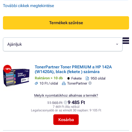
További cikkek megtekintése
Termékek szűrése
Ajánljuk
TonerPartner Toner PREMIUM a HP 142A
- 18%
(W1420A), black (fekete ) számára
Raktáron > 10 db
Fekete
950 oldal
10 Ft / oldal
TonerPartner
Melyik nyomtatókhoz alkalmas a termék?
9 485 Ft
11 565 Ft
7 469 Ft Áfa nélkül
Legalacsonyabb ár az elmúlt 30 napban:
9 105 Ft
Kosárba