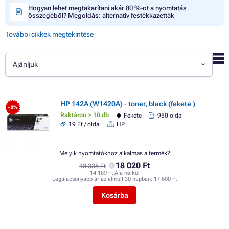
Hogyan lehet megtakarítani akár 80 %-ot a nyomtatás
összegéből? Megoldás: alternatív festékkazetták
További cikkek megtekintése
Ajánljuk
HP 142A (W1420A) - toner, black (fekete )
- 2%
Raktáron > 10 db
Fekete
950 oldal
19 Ft / oldal
HP
Melyik nyomtatókhoz alkalmas a termék?
18 020 Ft
18 335 Ft
14 189 Ft Áfa nélkül
Legalacsonyabb ár az elmúlt 30 napban:
17 600 Ft
Kosárba