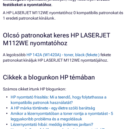
festékeket a nyomtatóhoz
.
A HP LASERJET M112WE nyomtatóhoz 0 kompatibilis patronokat és
1 eredeti patronokat kínálunk.
Olcsó patronokat keres HP LASERJET
M112WE nyomtatóhoz
A legolcsóbb
HP 142A (W1420A) - toner, black (fekete )
fekete
patronokat kínáljuk HP LASERJET M112WE nyomtatójához.
Cikkek a blogunkon HP témában
Számos cikket írtunk HP blogunkon:
HP nyomtató frissítés: Mi a teendő, hogy folytathassa a
kompatibilis patronok használatát?
A HP márka története - egy életre szóló barátság
Amikor a lézernyomtatóban a toner rontja a nyomtatást - 5
leggyakoribb probléma és a megoldásuk
Lézernyomtató hibái: meddig érdemes javítani?