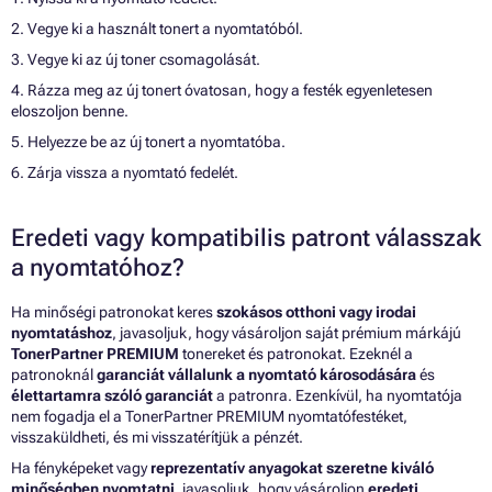
2. Vegye ki a használt tonert a nyomtatóból.
3. Vegye ki az új toner csomagolását.
4. Rázza meg az új tonert óvatosan, hogy a festék egyenletesen
eloszoljon benne.
5. Helyezze be az új tonert a nyomtatóba.
6. Zárja vissza a nyomtató fedelét.
Eredeti vagy kompatibilis patront válasszak
a nyomtatóhoz?
Ha minőségi patronokat keres
szokásos otthoni vagy irodai
nyomtatáshoz
, javasoljuk, hogy vásároljon saját prémium márkájú
TonerPartner PREMIUM
tonereket és patronokat. Ezeknél a
patronoknál
garanciát vállalunk a nyomtató károsodására
és
élettartamra szóló garanciát
a patronra. Ezenkívül, ha nyomtatója
nem fogadja el a TonerPartner PREMIUM nyomtatófestéket,
visszaküldheti, és mi visszatérítjük a pénzét.
Ha fényképeket vagy
reprezentatív anyagokat szeretne kiváló
minőségben nyomtatni
, javasoljuk, hogy vásároljon
eredeti