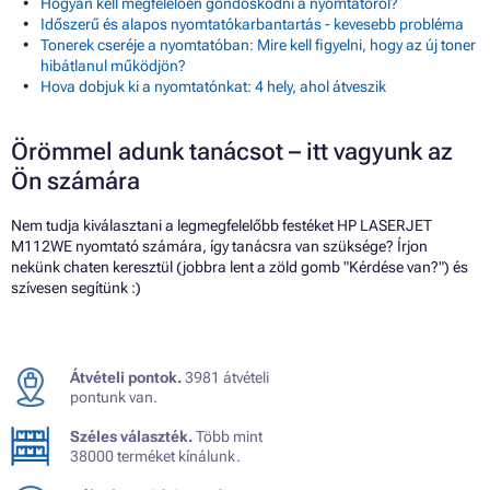
Hogyan kell megfelelően gondoskodni a nyomtatóról?
Időszerű és alapos nyomtatókarbantartás - kevesebb probléma
Tonerek cseréje a nyomtatóban: Mire kell figyelni, hogy az új toner
hibátlanul működjön?
Hova dobjuk ki a nyomtatónkat: 4 hely, ahol átveszik
Örömmel adunk tanácsot – itt vagyunk az
Ön számára
Nem tudja kiválasztani a legmegfelelőbb festéket HP LASERJET
M112WE nyomtató számára, így tanácsra van szüksége? Írjon
nekünk chaten keresztül (jobbra lent a zöld gomb "Kérdése van?") és
szívesen segítünk :)
Átvételi pontok.
3981 átvételi
pontunk van.
Széles választék.
Több mint
38000 terméket kínálunk.