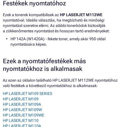
Festékek nyomtatóhoz
Ezek a tonerek kompatibilisek az
HP LASERJET M112WE
nyomtatóval. Ideális választás, ha megbízható és minőségi
nyomtatást szeretne elérni. Az alábbi tonerkódok biztosítják
a zökkenőmentes nyomtatást és hosszan tartó eredményeket:
HP 142A (W1420A) - fekete toner, amely akár 950 oldal
nyomtatására képes.
Ezek a nyomtatófestékek más
nyomtatókhoz is alkalmasak
Az ezen az oldalon található HP LASERJET M112WE nyomtatóhoz
való festékek a következő nyomtatókhoz is alkalmasak:
HP LASERJET M109 SERIES
HP LASERJET M109
HP LASERJET M109A
HP LASERJET M109W
HP LASERJET M109WE
HP LASERJET M110
HP LASERJET M110A