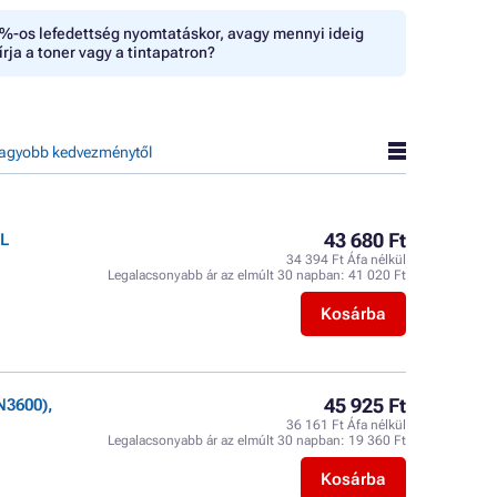
%-os lefedettség nyomtatáskor, avagy mennyi ideig
írja a toner vagy a tintapatron?
agyobb kedvezménytől
43 680 Ft
XL
34 394 Ft Áfa nélkül
Legalacsonyabb ár az elmúlt 30 napban:
41 020 Ft
Kosárba
45 925 Ft
N3600),
36 161 Ft Áfa nélkül
Legalacsonyabb ár az elmúlt 30 napban:
19 360 Ft
Kosárba