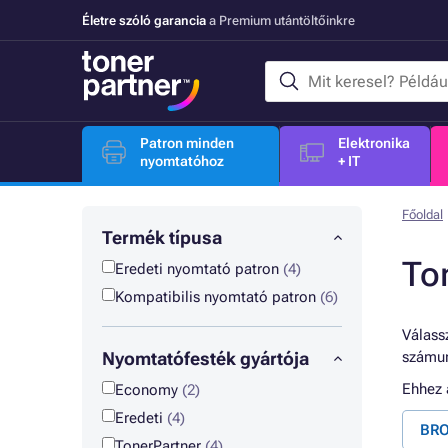
Életre szóló garancia
a Premium utántöltőinkre
Patron minden
Elektronika
nyomtatóhoz
+ IT
Főoldal
Termék típusa
To
Eredeti nyomtató patron
(4)
Kompatibilis nyomtató patron
(6)
Válassz
Nyomtatófesték gyártója
számun
Ehhez
Economy
(2)
Eredeti
(4)
BRO
TonerPartner
(4)