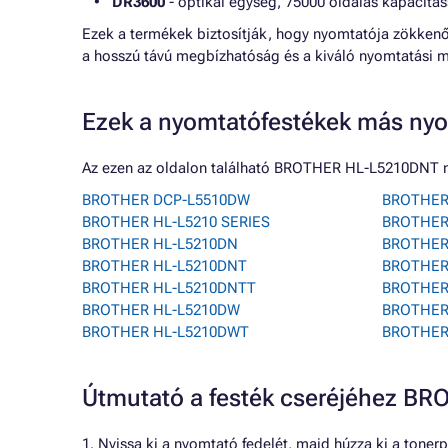
DR3600
- optikai egység, 75000 oldalas kapacitás
Ezek a termékek biztosítják, hogy nyomtatója zökkenő
a hosszú távú megbízhatóság és a kiváló nyomtatási 
Ezek a nyomtatófestékek más nyo
Az ezen az oldalon található BROTHER HL-L5210DNT n
BROTHER DCP-L5510DW
BROTHER
BROTHER HL-L5210 SERIES
BROTHER
BROTHER HL-L5210DN
BROTHER
BROTHER HL-L5210DNT
BROTHER
BROTHER HL-L5210DNTT
BROTHER
BROTHER HL-L5210DW
BROTHER
BROTHER HL-L5210DWT
BROTHER
Útmutató a festék cseréjéhez 
1. Nyissa ki a nyomtató fedelét, majd húzza ki a tonerp