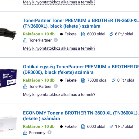
Melyik nyomtatókhoz alkalmas a termék?
TonerPartner Toner PREMIUM a BROTHER TN-3600-XL
(TN3600XL), black (fekete ) számára
Raktáron > 10 db
Fekete
6000 oldal
6 Ft / oldal
TonerPartner
Melyik nyomtatókhoz alkalmas a termék?
Optikai egység TonerPartner PREMIUM a BROTHER D
(DR3600), black (fekete) számára
Raktáron > 10 db
Fekete
75000 oldal
0 Ft / oldal
TonerPartner
Melyik nyomtatókhoz alkalmas a termék?
ECONOMY Toner a BROTHER TN-3600-XL (TN3600XL),
(fekete ) számára
Raktáron > 10 db
Fekete
6000 oldal
1 Ft / oldal
Economy