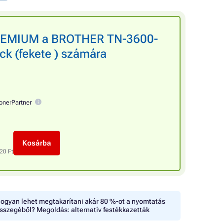
PREMIUM a BROTHER TN-3600-
k (fekete ) számára
onerPartner
Kosárba
20 Ft
ogyan lehet megtakarítani akár 80 %-ot a nyomtatás
sszegéből? Megoldás: alternatív festékkazetták