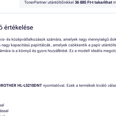
TonerPartner utántöltőinkkel
36 885 Ft
-t takaríthat
m
 értékelése
 kis- és középvállalkozások számára, amelyek nagy mennyiségű do
a nagy kapacitású papírtálcák, amelyek csökkentik a papír utántölt
zámára is a könnyű és gyors hozzáférést. Ez a modell ideális mego
BROTHER HL-L5210DNT
nyomtatóval. Ezek a termékek kiváló vála
sal
ással