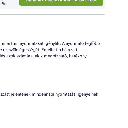
Szeretnék megtakarítani 36 885 Ft-ot.
eg.
kumentum nyomtatását igénylik. A nyomtató legfőbb
ések szükségességét. Emellett a hálózati
ldás azok számára, akik megbízható, hatékony
sztást jelentenek mindennapi nyomtatási igényeinek