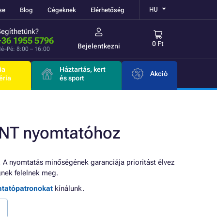
HU
se
Blog
Cégeknek
Elérhetőség
Segíthetünk?
+36 1955 5796
0 Ft
Bejelentkezni
é–Pé: 8:00 – 16:00
ia
Háztartás, kert
Akció
éria
és sport
NT nyomtatóhoz
 A nyomtatás minőségének garanciája prioritást élvez
nek felelnek meg.
mtatópatronokat
kínálunk.