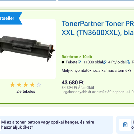
tseller
TonerPartner Toner 
XXL (TN3600XXL), blac
Raktáron > 10 db
Fekete
11000 oldal
4 Ft / oldal
T
Melyik nyomtatókhoz alkalmas a termék?
43 680 Ft
34 394 Ft Áfa nélkül
2 értékelés
Legalacsonyabb ár az elmúlt 30 napban:
41 0
Mi az a toner, patron vagy optikai henger, és mire
H
használjuk őket?
ö