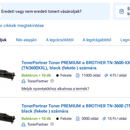
5
Eredeti vagy nem eredeti tonert vásároljak?
b
i cikkek megtekintése
ljuk
Név alapján
A legolcsóbbtól
A legdrágábbtól
Legn
TonerPartner Toner PREMIUM a BROTHER TN-3600-X
(TN3600XXL), black (fekete ) számára
Raktáron > 10 db
Fekete
11000 oldal
4 Ft / oldal
TonerPartner
Melyik nyomtatókhoz alkalmas a termék?
TonerPartner Toner PREMIUM a BROTHER TN-3600 (T
black (fekete ) számára
Raktáron > 10 db
Fekete
3000 oldal
15 Ft / oldal
TonerPartner