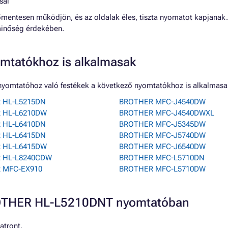
sal
mentesen működjön, és az oldalak éles, tiszta nyomatot kapjanak. 
minőség érdekében.
mtatókhoz is alkalmasak
yomtatóhoz való festékek a következő nyomtatókhoz is alkalmasa
 HL-L5215DN
BROTHER MFC-J4540DW
 HL-L6210DW
BROTHER MFC-J4540DWXL
 HL-L6410DN
BROTHER MFC-J5345DW
 HL-L6415DN
BROTHER MFC-J5740DW
 HL-L6415DW
BROTHER MFC-J6540DW
 HL-L8240CDW
BROTHER MFC-L5710DN
 MFC-EX910
BROTHER MFC-L5710DW
BROTHER HL-L5210DNT nyomtatóban
atront.