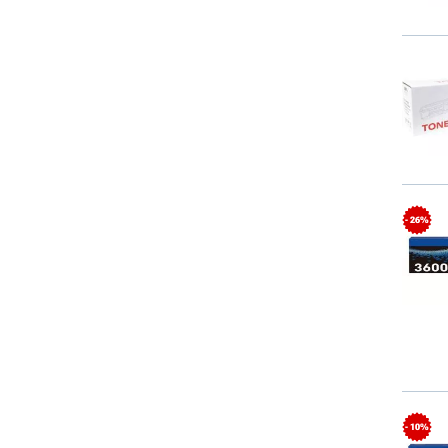
- 26%
- 10%