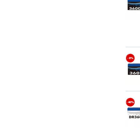
- 8%
- 40%