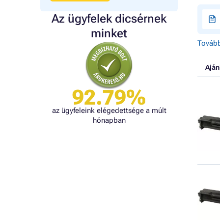
Az ügyfelek dicsérnek
minket
Tovább
Aján
92.79%
az ügyfeleink elégedettsége a múlt
hónapban