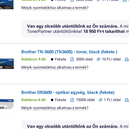
Melyik nyomtatókhoz alkalmas a termék?
Van egy olcsóbb utántöltőnk az Ön számára.
A mi
TonerPartner utántöltőinkkel
18 950 Ft
-t takaríthat
m
Brother TN-3600 (TN3600) - toner, black (fekete )
Raktáron 9 db
Fekete
3000 oldal
10 Ft / oldal
Melyik nyomtatókhoz alkalmas a termék?
Brother DR3600 - optikai egység, black (fekete)
Raktáron 6 db
Fekete
75000 oldal
1 Ft / oldal
Melyik nyomtatókhoz alkalmas a termék?
Van egy olcsóbb utántöltőnk az Ön számára.
A mi