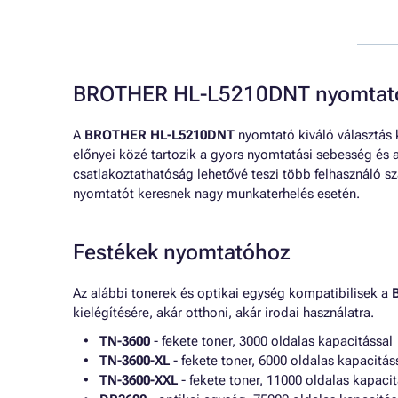
BROTHER HL-L5210DNT nyomtató
A
BROTHER HL-L5210DNT
nyomtató kiváló választás
előnyei közé tartozik a gyors nyomtatási sebesség és 
csatlakoztathatóság lehetővé teszi több felhasználó s
nyomtatót keresnek nagy munkaterhelés esetén.
Festékek nyomtatóhoz
Az alábbi tonerek és optikai egység kompatibilisek a
kielégítésére, akár otthoni, akár irodai használatra.
TN-3600
- fekete toner, 3000 oldalas kapacitással
TN-3600-XL
- fekete toner, 6000 oldalas kapacitás
TN-3600-XXL
- fekete toner, 11000 oldalas kapacit