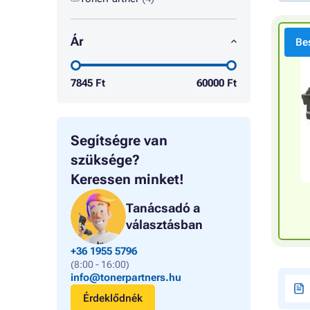
Ár
Bes
7845
Ft
60000
Ft
Segítségre van
szüksége?
Keressen minket!
Tanácsadó a
választásban
+36 1955 5796
(8:00 - 16:00)
info@tonerpartners.hu
Érdeklődnék