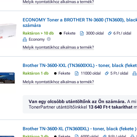
Melyik nyomtatókhoz alkalmas a termék?
ECONOMY Toner a BROTHER TN-3600 (TN3600), black 
számára
Raktáron > 10 db
Fekete
3000 oldal
6 Ft / oldal
Economy
Melyik nyomtatókhoz alkalmas a termék?
Brother TN-3600-XXL (TN3600XXL) - toner, black (feket
Raktáron 1 db
Fekete
11000 oldal
5 Ft / oldal
Melyik nyomtatókhoz alkalmas a termék?
Van egy olcsóbb utántöltőnk az Ön számára.
A mi
TonerPartner utántöltőinkkel
13 640 Ft
-t takaríthat
m
Brother TN-3600-XL (TN3600XL) - toner, black (fekete )
Raktáron 3 db
Fekete
6000 oldal
9 Ft / oldal