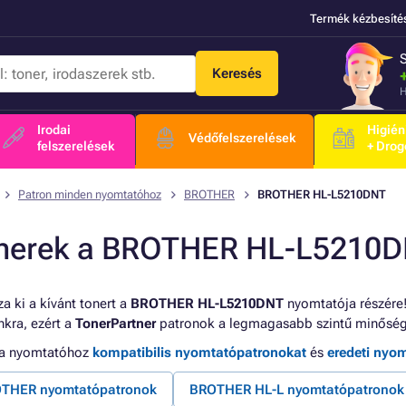
Termék kézbesíté
Keresés
H
Irodai
Higién
Védőfelszerelések
felszerelések
+ Drog
Patron minden nyomtatóhoz
BROTHER
BROTHER HL-L5210DNT
nerek a BROTHER HL-L5210D
a ki a kívánt tonert a
BROTHER HL-L5210DNT
nyomtatója részére!
kra, ezért a
TonerPartner
patronok a legmagasabb szintű minőség
 a nyomtatóhoz
kompatibilis nyomtatópatronokat
és
eredeti nyo
THER nyomtatópatronok
BROTHER HL-L nyomtatópatronok