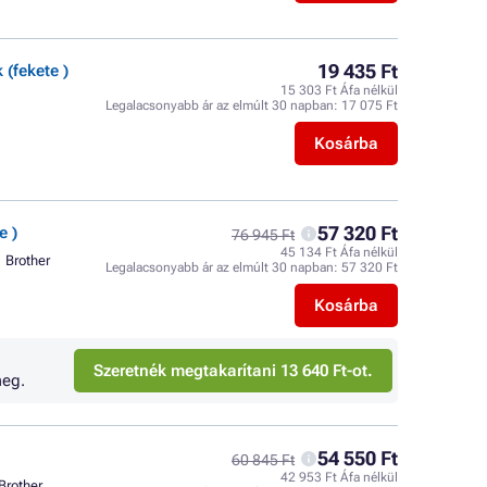
19 435 Ft
(fekete )
15 303 Ft Áfa nélkül
Legalacsonyabb ár az elmúlt 30 napban:
17 075 Ft
Kosárba
57 320 Ft
e )
76 945 Ft
45 134 Ft Áfa nélkül
Brother
Legalacsonyabb ár az elmúlt 30 napban:
57 320 Ft
Kosárba
Szeretnék megtakarítani 13 640 Ft-ot.
eg.
54 550 Ft
60 845 Ft
42 953 Ft Áfa nélkül
Brother