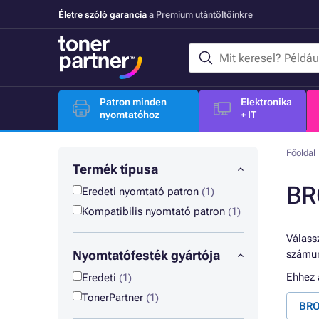
Életre szóló garancia
a Premium utántöltőinkre
Patron minden
Elektronika
nyomtatóhoz
+ IT
Főoldal
Termék típusa
BR
Eredeti nyomtató patron
(1)
Kompatibilis nyomtató patron
(1)
Válassz
Nyomtatófesték gyártója
számun
Ehhez
Eredeti
(1)
TonerPartner
(1)
BRO