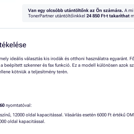
Van egy olcsóbb utántöltőnk az Ön számára.
A mi
TonerPartner utántöltőinkkel
24 850 Ft
-t takaríthat
m
ékelése
ly ideális választás kis irodák és otthoni használatra egyaránt. F
beépített szkenner és fax funkció. Ez a modell különösen azok sz
lene kötniük a teljesítmény terén.
60
nyomtatóval:
 színű, 12000 oldal kapacitással. Vásárlás esetén 6000 Ft értékű 
000 oldal kapacitással.