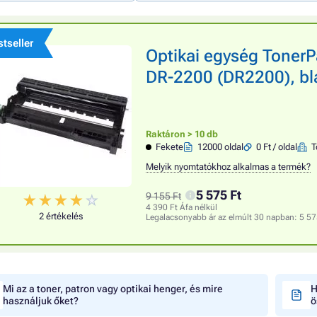
tseller
Optikai egység Tone
DR-2200 (DR2200), bl
Raktáron > 10 db
Fekete
12000 oldal
0 Ft / oldal
T
Melyik nyomtatókhoz alkalmas a termék?
5 575 Ft
9 155 Ft
4 390 Ft Áfa nélkül
2 értékelés
Legalacsonyabb ár az elmúlt 30 napban:
5 57
Mi az a toner, patron vagy optikai henger, és mire
H
használjuk őket?
ö