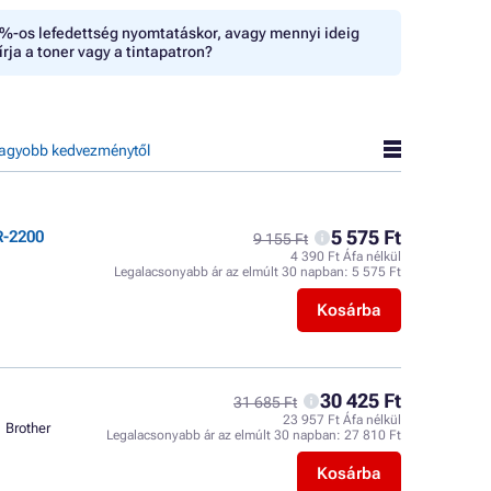
%-os lefedettség nyomtatáskor, avagy mennyi ideig
írja a toner vagy a tintapatron?
agyobb kedvezménytől
5 575 Ft
R-2200
9 155 Ft
4 390 Ft Áfa nélkül
Legalacsonyabb ár az elmúlt 30 napban:
5 575 Ft
Kosárba
30 425 Ft
31 685 Ft
23 957 Ft Áfa nélkül
Brother
Legalacsonyabb ár az elmúlt 30 napban:
27 810 Ft
Kosárba