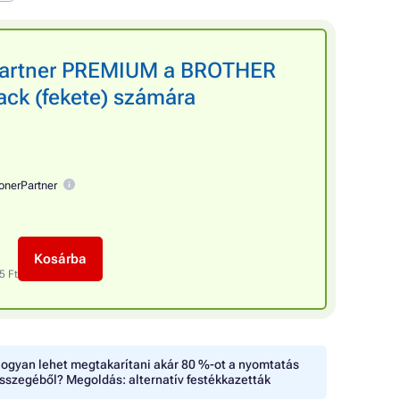
rPartner PREMIUM a BROTHER
ack (fekete) számára
onerPartner
Kosárba
5 Ft
ogyan lehet megtakarítani akár 80 %-ot a nyomtatás
sszegéből? Megoldás: alternatív festékkazetták