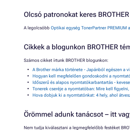
Olcsó patronokat keres BROTHE
A legolcsóbb
Optikai egység TonerPartner PREMIUM a
Cikkek a blogunkon BROTHER té
Számos cikket írtunk BROTHER blogunkon:
A Brother márka története - Japánból egészen a v
Hogyan kell megfelelően gondoskodni a nyomtató
Időszerű és alapos nyomtatókarbantartás - keve
Tonerek cseréje a nyomtatóban: Mire kell figyelni
Hova dobjuk ki a nyomtatónkat: 4 hely, ahol átves
Örömmel adunk tanácsot – itt va
Nem tudja kiválasztani a legmegfelelőbb festéket BR