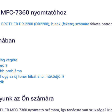
R MFC-7360 nyomtatóhoz
 BROTHER DR-2200 (DR2200), black (fekete) számára
fekete patro
mában
ilág végére
ról?
sebb probléma
, hogy az új toner hibátlanul működjön?
zik
gyunk az Ön számára
OTHER MFC-7360 nyomtató számára, így tanácsra van szüksége? Írjo