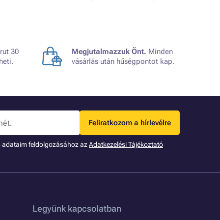
rut 30
Megjutalmazzuk Önt.
Minden
heti.
vásárlás után hűségpontot kap.
Feliratkozom a hírlevélre
s adataim feldolgozásához az
Adatkezelési Tájékoztató
Legyünk kapcsolatban