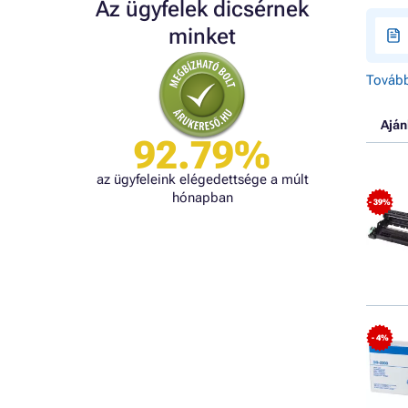
Az ügyfelek dicsérnek
minket
Tovább
Aján
92.79%
az ügyfeleink elégedettsége a múlt
hónapban
- 39%
- 4%