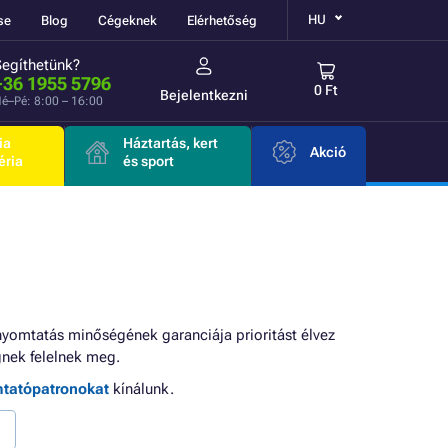
HU
se
Blog
Cégeknek
Elérhetőség
Segíthetünk?
+36 1955 5796
0 Ft
Bejelentkezni
é–Pé: 8:00 – 16:00
ia
Háztartás, kert
Akció
éria
és sport
nyomtatás minőségének garanciája prioritást élvez
nek felelnek meg.
mtatópatronokat
kínálunk.