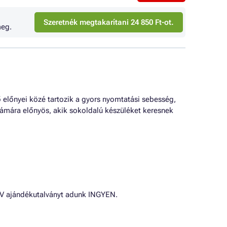
Szeretnék megtakarítani 24 850 Ft-ot.
eg.
ő előnyei közé tartozik a gyors nyomtatási sebesség,
ámára előnyös, akik sokoldalú készüléket keresnek
OMV ajándékutalványt adunk INGYEN.