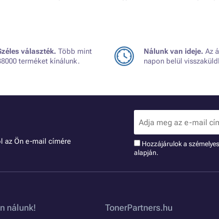
Széles választék.
Több mint
Nálunk van ideje.
Az á
38000 terméket kínálunk.
napon belül visszaküld
l az Ön e-mail címére
Hozzájárulok a szémelye
alapján.
n nálunk!
TonerPartners.hu