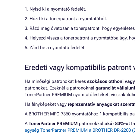
1. Nyisd ki a nyomtató fedelét.
2. Húzd ki a tonerpatront a nyomtatóból.
3. Rázd meg óvatosan a tonerpatront, hogy egyenletes
4. Helyezd vissza a tonerpatront a nyomtatóba úgy, ho
5. Zárd be a nyomtató fedelét.
Eredeti vagy kompatibilis patron
Ha minőségi patronokat keres
szokásos otthoni vagy
patronokat. Ezeknél a patronoknál
garanciát vállalu
TonerPartner PREMIUM nyomtatófestéket, visszaküldheti
Ha fényképeket vagy
reprezentatív anyagokat szeret
A BROTHER MFC-7360 nyomtatóhoz 1 kompatibilis patr
A
TonerPartner PREMIUM
patronokkal
akár 80%-ot
ta
egység TonerPartner PREMIUM a BROTHER DR-2200 (DR