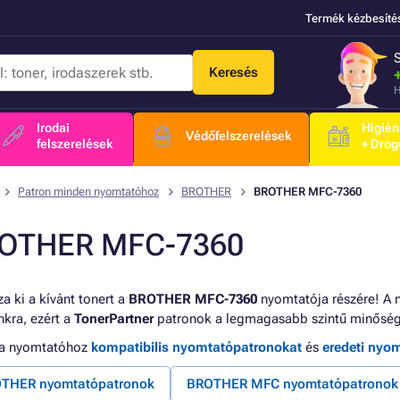
Termék kézbesíté
Keresés
H
Irodai
Higién
Védőfelszerelések
felszerelések
+ Drog
Patron minden nyomtatóhoz
BROTHER
BROTHER MFC-7360
OTHER MFC-7360
a ki a kívánt tonert a
BROTHER MFC-7360
nyomtatója részére! A 
kra, ezért a
TonerPartner
patronok a legmagasabb szintű minőség
 a nyomtatóhoz
kompatibilis nyomtatópatronokat
és
eredeti nyo
THER nyomtatópatronok
BROTHER MFC nyomtatópatronok