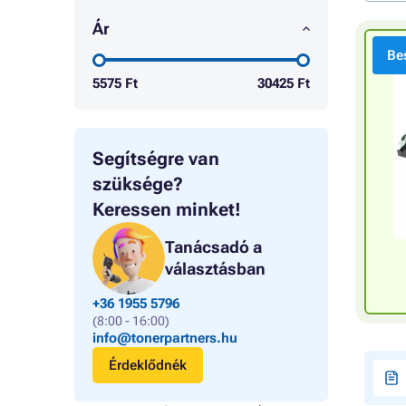
Ár
Bes
5575
Ft
30425
Ft
Segítségre van
szüksége?
Keressen minket!
Tanácsadó a
választásban
+36 1955 5796
(8:00 - 16:00)
info@tonerpartners.hu
Érdeklődnék