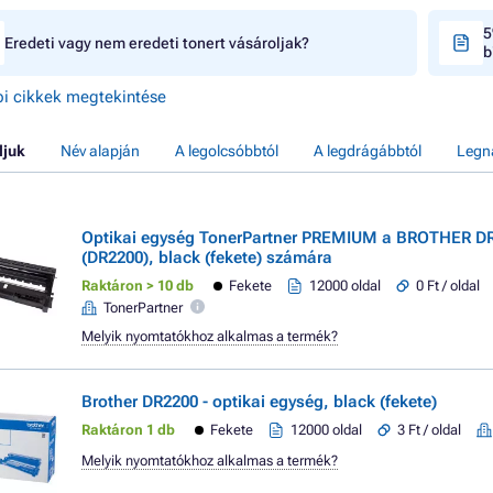
5
Eredeti vagy nem eredeti tonert vásároljak?
b
i cikkek megtekintése
ljuk
Név alapján
A legolcsóbbtól
A legdrágábbtól
Legn
Optikai egység TonerPartner PREMIUM a BROTHER D
(DR2200), black (fekete) számára
Raktáron > 10 db
Fekete
12000 oldal
0 Ft / oldal
TonerPartner
Melyik nyomtatókhoz alkalmas a termék?
Brother DR2200 - optikai egység, black (fekete)
Raktáron 1 db
Fekete
12000 oldal
3 Ft / oldal
Melyik nyomtatókhoz alkalmas a termék?