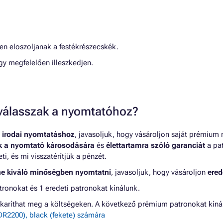
en eloszoljanak a festékrészecskék.
gy megfelelően illeszkedjen.
t válasszak a nyomtatóhoz?
 irodai nyomtatáshoz
, javasoljuk, hogy vásároljon saját prémium
nk a nyomtató károsodására
és
élettartamra szóló garanciát
a pat
, és mi visszatérítjük a pénzét.
ne kiváló minőségben nyomtatni
, javasoljuk, hogy vásároljon
ered
onokat és 1 eredeti patronokat kínálunk.
karíthat meg a költségeken. A következő prémium patronokat k
2200), black (fekete) számára