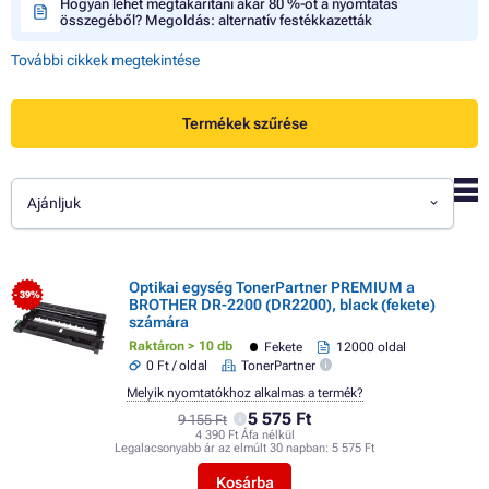
Hogyan lehet megtakarítani akár 80 %-ot a nyomtatás
összegéből? Megoldás: alternatív festékkazetták
További cikkek megtekintése
Termékek szűrése
Ajánljuk
Optikai egység TonerPartner PREMIUM a
- 39%
BROTHER DR-2200 (DR2200), black (fekete)
számára
Raktáron > 10 db
Fekete
12000 oldal
0 Ft / oldal
TonerPartner
Melyik nyomtatókhoz alkalmas a termék?
5 575 Ft
9 155 Ft
4 390 Ft Áfa nélkül
Legalacsonyabb ár az elmúlt 30 napban:
5 575 Ft
Kosárba