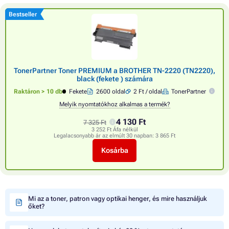
Bestseller
TonerPartner Toner PREMIUM a BROTHER TN-2220 (TN2220),
black (fekete ) számára
Raktáron > 10 db
Fekete
2600 oldal
2 Ft / oldal
TonerPartner
Melyik nyomtatókhoz alkalmas a termék?
4 130 Ft
7 325 Ft
3 252 Ft Áfa nélkül
Legalacsonyabb ár az elmúlt 30 napban:
3 865 Ft
Kosárba
Mi az a toner, patron vagy optikai henger, és mire használjuk
őket?