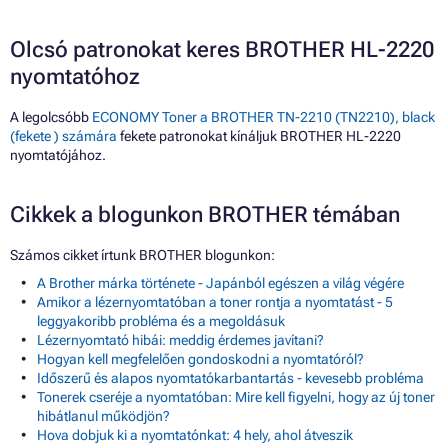
Olcsó patronokat keres BROTHER HL-2220
nyomtatóhoz
A legolcsóbb
ECONOMY Toner a BROTHER TN-2210 (TN2210), black
(fekete ) számára
fekete patronokat kínáljuk BROTHER HL-2220
nyomtatójához.
Cikkek a blogunkon BROTHER témában
Számos cikket írtunk BROTHER blogunkon:
A Brother márka története - Japánból egészen a világ végére
Amikor a lézernyomtatóban a toner rontja a nyomtatást - 5
leggyakoribb probléma és a megoldásuk
Lézernyomtató hibái: meddig érdemes javítani?
Hogyan kell megfelelően gondoskodni a nyomtatóról?
Időszerű és alapos nyomtatókarbantartás - kevesebb probléma
Tonerek cseréje a nyomtatóban: Mire kell figyelni, hogy az új toner
hibátlanul működjön?
Hova dobjuk ki a nyomtatónkat: 4 hely, ahol átveszik