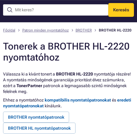
Keresés
Menü
Főoldal
Patron minden nyomtatóhoz
BROTHER
BROTHER HL-2220
Tonerek a BROTHER HL-2220
nyomtatóhoz
Válassza ki a kívánt tonert a
BROTHER HL-2220
nyomtatója részére!
A nyomtatás minőségének garanciája prioritást élvez számunkra,
ezért a
TonerPartner
patronok a legmagasabb szintű minőségnek
felelnek meg.
Ehhez a nyomtatóhoz
kompatibilis nyomtatópatronokat
és
eredeti
nyomtatópatronokat
kínálunk.
BROTHER nyomtatópatronok
BROTHER HL nyomtatópatronok