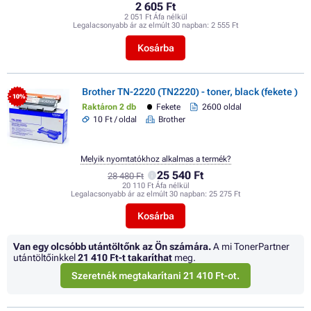
2 605 Ft
2 051 Ft Áfa nélkül
Legalacsonyabb ár az elmúlt 30 napban:
2 555 Ft
Kosárba
Brother TN-2220 (TN2220) - toner, black (fekete )
- 10%
Raktáron 2 db
Fekete
2600 oldal
10 Ft / oldal
Brother
Melyik nyomtatókhoz alkalmas a termék?
25 540 Ft
28 480 Ft
20 110 Ft Áfa nélkül
Legalacsonyabb ár az elmúlt 30 napban:
25 275 Ft
Kosárba
Van egy olcsóbb utántöltőnk az Ön számára.
A mi TonerPartner
utántöltőinkkel
21 410 Ft
-t takaríthat
meg.
Szeretnék megtakarítani 21 410 Ft-ot.