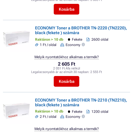
Kosárba
ECONOMY Toner a BROTHER TN-2220 (TN2220),
black (fekete ) számára
Raktáron > 10 db
Fekete
2600 oldal
1 Ft / oldal
Economy
Melyik nyomtatókhoz alkalmas a termék?
2 605 Ft
2 051 Ft Áfa nélkül
Legalacsonyabb ár az elmúlt 30 napban:
2 555 Ft
Kosárba
ECONOMY Toner a BROTHER TN-2210 (TN2210),
black (fekete ) számára
Raktáron > 10 db
Fekete
1200 oldal
2 Ft / oldal
Economy
Melyik nyomtatókhoz alkalmas a termék?