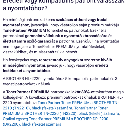
Eredeti vagy kompatibilis patront válasszak
a nyomtatóhoz?
Ha minőségi patronokat keres
szokásos otthoni vagy irodai
nyomtatáshoz
, javasoljuk, hogy vásároljon saját prémium márkájú
TonerPartner PREMIUM
tonereket és patronokat. Ezeknél a
patronoknál
garanciát vállalunk a nyomtató károsodására
és
élettartamra szóló garanciát
a patronra. Ezenkívül, ha nyomtatója
nem fogadja el a TonerPartner PREMIUM nyomtatófestéket,
visszaküldheti, és mi visszatérítjük a pénzét.
Ha fényképeket vagy
reprezentatív anyagokat szeretne kiváló
minőségben nyomtatni
, javasoljuk, hogy vásároljon
eredeti
festékeket a nyomtatóhoz
.
A BROTHER HL-2220 nyomtatóhoz 5 kompatibilis patronokat és 3
eredeti patronokat kínálunk.
A
TonerPartner PREMIUM
patronokkal
akár 80%-ot
takaríthat meg a
költségeken. A következő prémium patronokat kínáljuk BROTHER HL-
2220 nyomtatóhoz:
TonerPartner Toner PREMIUM a BROTHER TN-
2210 (TN2210), black (fekete ) számára
,
TonerPartner Toner
PREMIUM a BROTHER TN-2220 (TN2220), black (fekete ) számára
,
Optikai egység TonerPartner PREMIUM a BROTHER DR-2200
(DR2200), black (fekete) számára