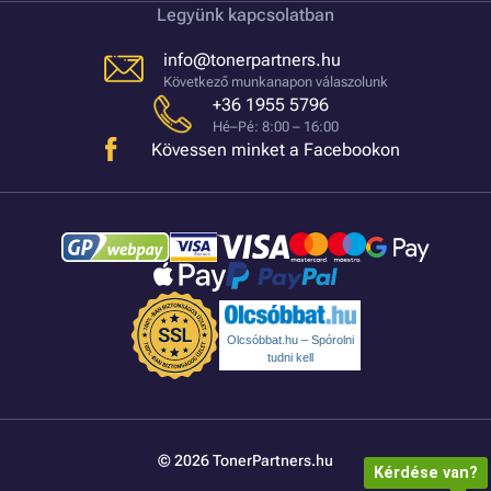
Legyünk kapcsolatban
info@tonerpartners.hu
Következő munkanapon válaszolunk
+36 1955 5796
Hé–Pé: 8:00 – 16:00
Kövessen minket a Facebookon
Olcsóbbat.hu – Spórolni
tudni kell
© 2026 TonerPartners.hu
Kérdése van?