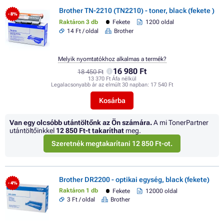
Brother TN-2210 (TN2210) - toner, black (fekete )
- 8%
Raktáron 3 db
Fekete
1200 oldal
14 Ft / oldal
Brother
Melyik nyomtatókhoz alkalmas a termék?
16 980 Ft
18 450 Ft
13 370 Ft Áfa nélkül
Legalacsonyabb ár az elmúlt 30 napban:
17 540 Ft
Kosárba
Van egy olcsóbb utántöltőnk az Ön számára.
A mi TonerPartner
utántöltőinkkel
12 850 Ft
-t takaríthat
meg.
Szeretnék megtakarítani 12 850 Ft-ot.
Brother DR2200 - optikai egység, black (fekete)
- 4%
Raktáron 1 db
Fekete
12000 oldal
3 Ft / oldal
Brother