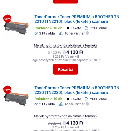
TonerPartner Toner PREMIUM a BROTHER TN-
- 24%
2210 (TN2210), black (fekete ) számára
Raktáron > 10 db
Fekete
1200 oldal
3 Ft / oldal
TonerPartner
Melyik nyomtatókhoz alkalmas a termék?
4 130 Ft
5 420 Ft
3 252 Ft Áfa nélkül
Legalacsonyabb ár az elmúlt 30 napban:
3 870 Ft
Kosárba
TonerPartner Toner PREMIUM a BROTHER TN-
- 44%
2220 (TN2220), black (fekete ) számára
Raktáron > 10 db
Fekete
2600 oldal
2 Ft / oldal
TonerPartner
Melyik nyomtatókhoz alkalmas a termék?
4 130 Ft
7 325 Ft
3 252 Ft Áfa nélkül
Legalacsonyabb ár az elmúlt 30 napban:
3 865 Ft