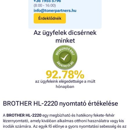
+36 1955 5796
(8:00 - 16:00)
info@tonerpartners.hu
Érdeklődnék
Az ügyfelek dicsérnek
minket
92.78%
az ügyfeleink elégedettsége a múlt
hónapban
BROTHER HL-2220 nyomtató értékelése
A
BROTHER HL-2220
egy megbízható és hatékony fekete-fehér
lézernyomtató, amely kiválóan alkalmas otthoni használatra vagy kis
irodák számára. Az egyik fő előnye a gyors nyomtatási sebesség és az