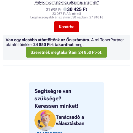
Melyik nyomtatókhoz alkalmas a termék?
30 425 Ft
31 695 Ft
23 957 Ft Áfa nélkül
Legalacsonyabb ár az elmúlt 30 napban:
27 810 Ft
Kosárba
Van egy olcsóbb utántöltőnk az Ön számára.
A mi TonerPartner
utántöltőinkkel
24 850 Ft
-t takaríthat
meg.
Szeretnék megtakarítani 24 850 Ft-ot.
Segítségre van
szüksége?
Keressen minket!
Tanácsadó a
választásban