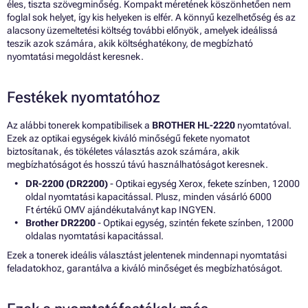
éles, tiszta szövegminőség. Kompakt méretének köszönhetően nem
foglal sok helyet, így kis helyeken is elfér. A könnyű kezelhetőség és az
alacsony üzemeltetési költség további előnyök, amelyek ideálissá
teszik azok számára, akik költséghatékony, de megbízható
nyomtatási megoldást keresnek.
Festékek nyomtatóhoz
Az alábbi tonerek kompatibilisek a
BROTHER HL-2220
nyomtatóval.
Ezek az optikai egységek kiváló minőségű fekete nyomatot
biztosítanak, és tökéletes választás azok számára, akik
megbízhatóságot és hosszú távú használhatóságot keresnek.
DR-2200 (DR2200)
- Optikai egység Xerox, fekete színben, 12000
oldal nyomtatási kapacitással. Plusz, minden vásárló 6000
Ft értékű OMV ajándékutalványt kap INGYEN.
Brother DR2200
- Optikai egység, szintén fekete színben, 12000
oldalas nyomtatási kapacitással.
Ezek a tonerek ideális választást jelentenek mindennapi nyomtatási
feladatokhoz, garantálva a kiváló minőséget és megbízhatóságot.