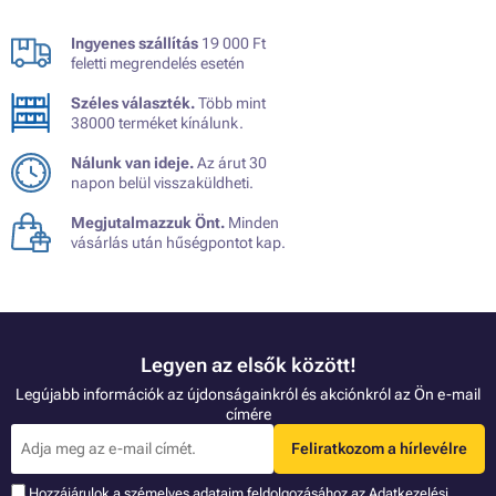
Ingyenes szállítás
19 000 Ft
feletti megrendelés esetén
Széles választék.
Több mint
38000 terméket kínálunk.
Nálunk van ideje.
Az árut 30
napon belül visszaküldheti.
Megjutalmazzuk Önt.
Minden
vásárlás után hűségpontot kap.
Legyen az elsők között!
Legújabb információk az újdonságainkról és akciónkról az Ön e-mail
címére
Feliratkozom a hírlevélre
Hozzájárulok a szémelyes adataim feldolgozásához az
Adatkezelési