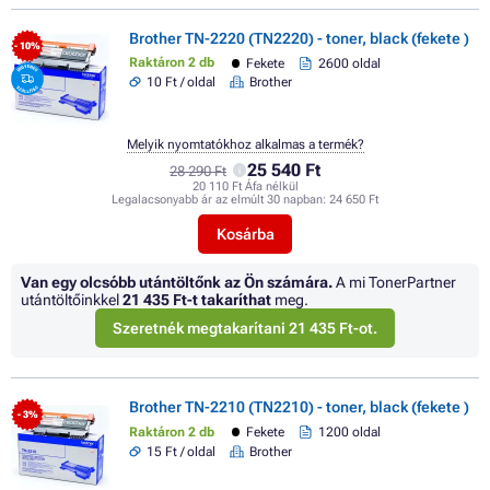
Brother TN-2220 (TN2220) - toner, black (fekete )
- 10%
Raktáron 2 db
Fekete
2600 oldal
10 Ft / oldal
Brother
Melyik nyomtatókhoz alkalmas a termék?
25 540 Ft
28 290 Ft
20 110 Ft Áfa nélkül
Legalacsonyabb ár az elmúlt 30 napban:
24 650 Ft
Kosárba
Van egy olcsóbb utántöltőnk az Ön számára.
A mi TonerPartner
utántöltőinkkel
21 435 Ft
-t takaríthat
meg.
Szeretnék megtakarítani 21 435 Ft-ot.
Brother TN-2210 (TN2210) - toner, black (fekete )
- 3%
Raktáron 2 db
Fekete
1200 oldal
15 Ft / oldal
Brother