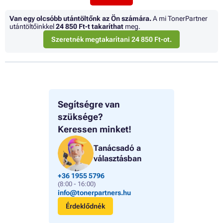
Van egy olcsóbb utántöltőnk az Ön számára.
A mi TonerPartner
utántöltőinkkel
24 850 Ft
-t takaríthat
meg.
Szeretnék megtakarítani 24 850 Ft-ot.
Segítségre van
szüksége?
Keressen minket!
Tanácsadó a
választásban
+36 1955 5796
(8:00 - 16:00)
info@tonerpartners.hu
Érdeklődnék