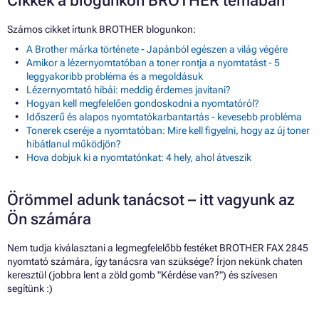
Cikkek a blogunkon BROTHER témában
Számos cikket írtunk BROTHER blogunkon:
A Brother márka története - Japánból egészen a világ végére
Amikor a lézernyomtatóban a toner rontja a nyomtatást - 5
leggyakoribb probléma és a megoldásuk
Lézernyomtató hibái: meddig érdemes javítani?
Hogyan kell megfelelően gondoskodni a nyomtatóról?
Időszerű és alapos nyomtatókarbantartás - kevesebb probléma
Tonerek cseréje a nyomtatóban: Mire kell figyelni, hogy az új toner
hibátlanul működjön?
Hova dobjuk ki a nyomtatónkat: 4 hely, ahol átveszik
Örömmel adunk tanácsot – itt vagyunk az
Ön számára
Nem tudja kiválasztani a legmegfelelőbb festéket BROTHER FAX 2845
nyomtató számára, így tanácsra van szüksége? Írjon nekünk chaten
keresztül (jobbra lent a zöld gomb "Kérdése van?") és szívesen
segítünk :)