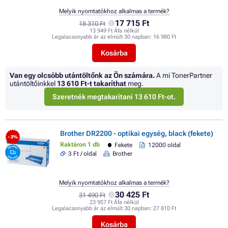
Melyik nyomtatókhoz alkalmas a termék?
17 715 Ft
18 310 Ft
13 949 Ft Áfa nélkül
Legalacsonyabb ár az elmúlt 30 napban:
16 980 Ft
Kosárba
Van egy olcsóbb utántöltőnk az Ön számára.
A mi TonerPartner
utántöltőinkkel
13 610 Ft
-t takaríthat
meg.
Szeretnék megtakarítani 13 610 Ft-ot.
Brother DR2200 - optikai egység, black (fekete)
- 3%
Raktáron 1 db
Fekete
12000 oldal
3 Ft / oldal
Brother
Melyik nyomtatókhoz alkalmas a termék?
30 425 Ft
31 490 Ft
23 957 Ft Áfa nélkül
Legalacsonyabb ár az elmúlt 30 napban:
27 810 Ft
Kosárba