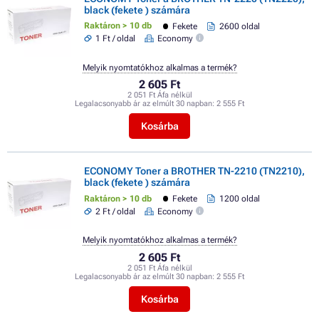
black (fekete ) számára
Raktáron > 10 db
Fekete
2600 oldal
1 Ft / oldal
Economy
Melyik nyomtatókhoz alkalmas a termék?
2 605 Ft
2 051 Ft Áfa nélkül
Legalacsonyabb ár az elmúlt 30 napban:
2 555 Ft
Kosárba
ECONOMY Toner a BROTHER TN-2210 (TN2210),
black (fekete ) számára
Raktáron > 10 db
Fekete
1200 oldal
2 Ft / oldal
Economy
Melyik nyomtatókhoz alkalmas a termék?
2 605 Ft
2 051 Ft Áfa nélkül
Legalacsonyabb ár az elmúlt 30 napban:
2 555 Ft
Kosárba