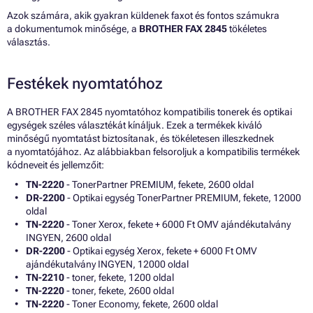
Azok számára, akik gyakran küldenek faxot és fontos számukra
a dokumentumok minősége, a
BROTHER FAX 2845
tökéletes
választás.
Festékek nyomtatóhoz
A BROTHER FAX 2845 nyomtatóhoz kompatibilis tonerek és optikai
egységek széles választékát kínáljuk. Ezek a termékek kiváló
minőségű nyomtatást biztosítanak, és tökéletesen illeszkednek
a nyomtatójához. Az alábbiakban felsoroljuk a kompatibilis termékek
kódneveit és jellemzőit:
TN-2220
- TonerPartner PREMIUM, fekete, 2600 oldal
DR-2200
- Optikai egység TonerPartner PREMIUM, fekete, 12000
oldal
TN-2220
- Toner Xerox, fekete + 6000 Ft OMV ajándékutalvány
INGYEN, 2600 oldal
DR-2200
- Optikai egység Xerox, fekete + 6000 Ft OMV
ajándékutalvány INGYEN, 12000 oldal
TN-2210
- toner, fekete, 1200 oldal
TN-2220
- toner, fekete, 2600 oldal
TN-2220
- Toner Economy, fekete, 2600 oldal