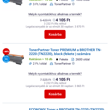
3 Ft / oldal
TonerPartner
Melyik nyomtatókhoz alkalmas a termék?
4 105 Ft
5 420 Ft
3 232 Ft Áfa nélkül
Legalacsonyabb ár az elmúlt 30 napban:
3 870 Ft
Kosárba
TonerPartner Toner PREMIUM a BROTHER TN-
- 44%
2220 (TN2220), black (fekete ) számára
Raktáron > 10 db
Fekete
2600 oldal
2 Ft / oldal
TonerPartner
Melyik nyomtatókhoz alkalmas a termék?
4 105 Ft
7 325 Ft
3 232 Ft Áfa nélkül
Legalacsonyabb ár az elmúlt 30 napban:
3 865 Ft
Kosárba
ECONOMY Toner a BROTHER TN-2220 (TN2220),