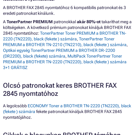
A BROTHER FAX 2845 nyomtatóhoz 6 kompatibilis patronokat és 3
eredeti patronokat kínálunk.
A
TonerPartner PREMIUM
patronokkal
akár 80%-ot
takaríthat meg a
költségeken. A következő prémium patronokat kínáljuk BROTHER FAX
2845 nyomtatóhoz:
TonerPartner Toner PREMIUM a BROTHER TN-
2220 (TN2220), black (fekete ) számára
,
TonerPartner Toner
PREMIUM a BROTHER TN-2210 (TN2210), black (fekete ) számára
,
Optikai egység TonerPartner PREMIUM a BROTHER DR-2200
(DR2200), black (fekete) számára
,
MultiPack TonerPartner Toner
PREMIUM a BROTHER TN-2220 (TN2220), black (fekete ) számára
3+1 GRÁTISZ
Olcsó patronokat keres BROTHER FAX
2845 nyomtatóhoz
A legolcsóbb
ECONOMY Toner a BROTHER TN-2220 (TN2220), black
(fekete ) számára
fekete patronokat kínáljuk BROTHER FAX 2845
nyomtatójához.