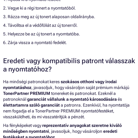
2. Vegye ki a régi tonert a nyomtatóból.
3. Rázza meg az új tonert alaposan oldalirányba.
4. Távolítsa el a védőfóliát az új tonerről.
5. Helyezze be az új tonert a nyomtatóba.
6. Zárja vissza a nyomtató fedelét.
Eredeti vagy kompatibilis patront válasszak
a nyomtatóhoz?
Ha minőségi patronokat keres
szokásos otthoni vagy irodai
nyomtatáshoz
, javasoljuk, hogy vásároljon saját prémium márkájú
TonerPartner PREMIUM
tonereket és patronokat. Ezeknél a
patronoknál
garanciát vállalunk a nyomtató károsodására
és
élettartamra szóló garanciát
a patronra. Ezenkívül, ha nyomtatója
nem fogadja el a TonerPartner PREMIUM nyomtatófestéket,
visszaküldheti, és mi visszatérítjük a pénzét.
Ha fényképeket vagy
reprezentatív anyagokat szeretne kiváló
minőségben nyomtatni
, javasoljuk, hogy vásároljon
eredeti
festékeket a nyomtatóhoz
.