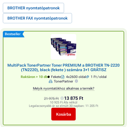
BROTHER nyomtatópatronok
BROTHER FAX nyomtatópatronok
Bestseller
MultiPack TonerPartner Toner PREMIUM a BROTHER TN-2220
(TN2220), black (fekete ) számára 3+1 GRÁTISZ
Raktáron > 10 db
Fekete
4x2600 oldal
1 Ft / oldal
TonerPartner
Melyik nyomtatókhoz alkalmas a termék?
13 875 Ft
21 975 Ft
10 925 Ft Áfa nélkül
Legalacsonyabb ár az elmúlt 30 napban:
11 205 Ft
Kosárba