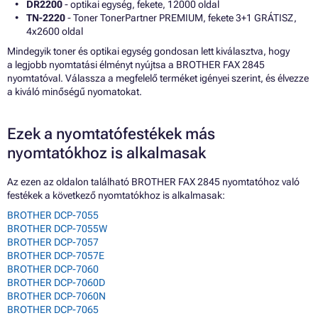
DR2200
- optikai egység, fekete, 12000 oldal
TN-2220
- Toner TonerPartner PREMIUM, fekete 3+1 GRÁTISZ,
4x2600 oldal
Mindegyik toner és optikai egység gondosan lett kiválasztva, hogy
a legjobb nyomtatási élményt nyújtsa a BROTHER FAX 2845
nyomtatóval. Válassza a megfelelő terméket igényei szerint, és élvezze
a kiváló minőségű nyomatokat.
Ezek a nyomtatófestékek más
nyomtatókhoz is alkalmasak
Az ezen az oldalon található BROTHER FAX 2845 nyomtatóhoz való
festékek a következő nyomtatókhoz is alkalmasak:
BROTHER DCP-7055
BROTHER DCP-7055W
BROTHER DCP-7057
BROTHER DCP-7057E
BROTHER DCP-7060
BROTHER DCP-7060D
BROTHER DCP-7060N
BROTHER DCP-7065