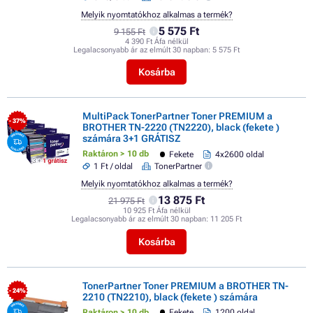
Melyik nyomtatókhoz alkalmas a termék?
5 575 Ft
9 155 Ft
4 390 Ft Áfa nélkül
Legalacsonyabb ár az elmúlt 30 napban:
5 575 Ft
Kosárba
MultiPack TonerPartner Toner PREMIUM a
- 37%
BROTHER TN-2220 (TN2220), black (fekete )
számára 3+1 GRÁTISZ
Raktáron > 10 db
Fekete
4x2600 oldal
1 Ft / oldal
TonerPartner
Melyik nyomtatókhoz alkalmas a termék?
13 875 Ft
21 975 Ft
10 925 Ft Áfa nélkül
Legalacsonyabb ár az elmúlt 30 napban:
11 205 Ft
Kosárba
TonerPartner Toner PREMIUM a BROTHER TN-
- 24%
2210 (TN2210), black (fekete ) számára
Raktáron > 10 db
Fekete
1200 oldal