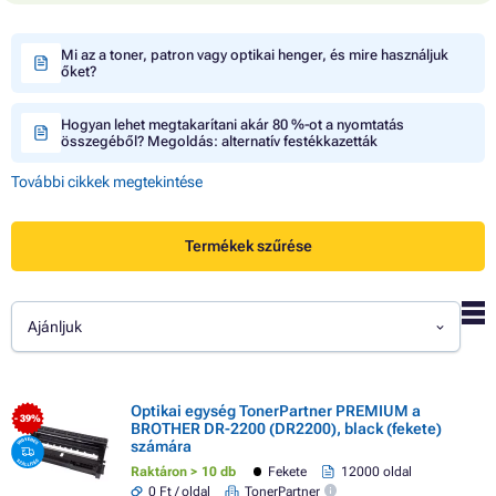
Mi az a toner, patron vagy optikai henger, és mire használjuk
őket?
Hogyan lehet megtakarítani akár 80 %-ot a nyomtatás
összegéből? Megoldás: alternatív festékkazetták
További cikkek megtekintése
Termékek szűrése
Ajánljuk
Optikai egység TonerPartner PREMIUM a
- 39%
BROTHER DR-2200 (DR2200), black (fekete)
számára
Raktáron > 10 db
Fekete
12000 oldal
0 Ft / oldal
TonerPartner