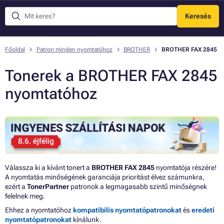
Keresés
Menü
Főoldal
Patron minden nyomtatóhoz
BROTHER
BROTHER FAX 2845
Tonerek a BROTHER FAX 2845
nyomtatóhoz
Válassza ki a kívánt tonert a
BROTHER FAX 2845
nyomtatója részére!
A nyomtatás minőségének garanciája prioritást élvez számunkra,
ezért a
TonerPartner
patronok a legmagasabb szintű minőségnek
felelnek meg.
Ehhez a nyomtatóhoz
kompatibilis nyomtatópatronokat
és
eredeti
nyomtatópatronokat
kínálunk.