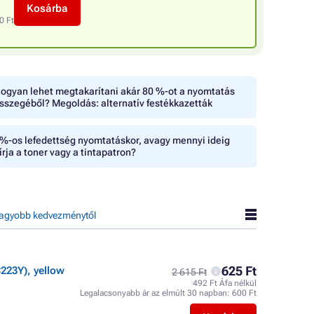
Kosárba
0 Ft
ogyan lehet megtakarítani akár 80 %-ot a nyomtatás
sszegéből? Megoldás: alternatív festékkazetták
%-os lefedettség nyomtatáskor, avagy mennyi ideig
írja a toner vagy a tintapatron?
agyobb kedvezménytől
625 Ft
223Y), yellow
2 615 Ft
492 Ft Áfa nélkül
Legalacsonyabb ár az elmúlt 30 napban:
600 Ft