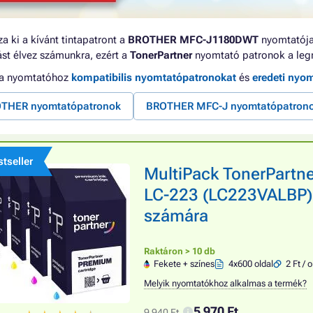
a ki a kívánt tintapatront a
BROTHER MFC-J1180DWT
nyomtatója
tást élvez számunkra, ezért a
TonerPartner
nyomtató patronok a leg
 a nyomtatóhoz
kompatibilis nyomtatópatronokat
és
eredeti nyo
THER nyomtatópatronok
BROTHER MFC-J nyomtatópatron
tseller
MultiPack TonerPart
LC-223 (LC223VALBP), b
számára
Raktáron > 10 db
Fekete + színes
4x600 oldal
2 Ft / o
Melyik nyomtatókhoz alkalmas a termék?
5 970 Ft
9 940 Ft