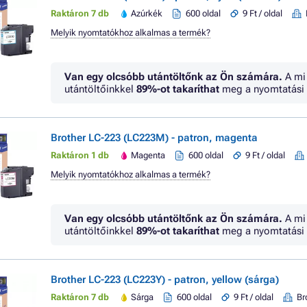
Raktáron 7 db
Azúrkék
600 oldal
9 Ft / oldal
Melyik nyomtatókhoz alkalmas a termék?
Van egy olcsóbb utántöltőnk az Ön számára.
A mi
utántöltőinkkel
89%
-ot takaríthat
meg a nyomtatási 
Brother LC-223 (LC223M) - patron, magenta
Raktáron 1 db
Magenta
600 oldal
9 Ft / oldal
Melyik nyomtatókhoz alkalmas a termék?
Van egy olcsóbb utántöltőnk az Ön számára.
A mi
utántöltőinkkel
89%
-ot takaríthat
meg a nyomtatási 
Brother LC-223 (LC223Y) - patron, yellow (sárga)
Raktáron 7 db
Sárga
600 oldal
9 Ft / oldal
Br