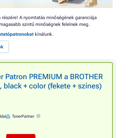
 részére! A nyomtatás minőségének garanciája
magasabb szintű minőségnek felelnek meg.
mtatópatronokat
kínálunk.
ok
ner Patron PREMIUM a BROTHER
lack + color (fekete + színes)
ldal
TonerPartner