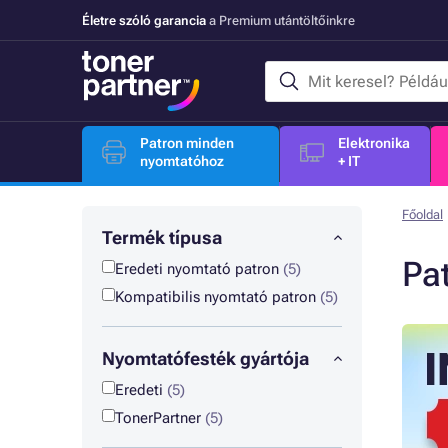
Életre szóló garancia
a Premium utántöltőinkre
Patron minden
Elektronika
nyomtatóhoz
+ IT
Főoldal
Termék típusa
Pa
Eredeti nyomtató patron
(5)
Kompatibilis nyomtató patron
(5)
Nyomtatófesték gyártója
Eredeti
(5)
TonerPartner
(5)