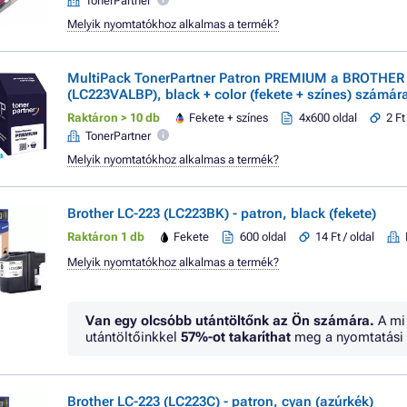
TonerPartner
Melyik nyomtatókhoz alkalmas a termék?
MultiPack TonerPartner Patron PREMIUM a BROTHER
(LC223VALBP), black + color (fekete + színes) számár
Raktáron > 10 db
Fekete + színes
4x600 oldal
2 Ft
TonerPartner
Melyik nyomtatókhoz alkalmas a termék?
Brother LC-223 (LC223BK) - patron, black (fekete)
Raktáron 1 db
Fekete
600 oldal
14 Ft / oldal
Melyik nyomtatókhoz alkalmas a termék?
Van egy olcsóbb utántöltőnk az Ön számára.
A mi
utántöltőinkkel
57%
-ot takaríthat
meg a nyomtatási 
Brother LC-223 (LC223C) - patron, cyan (azúrkék)