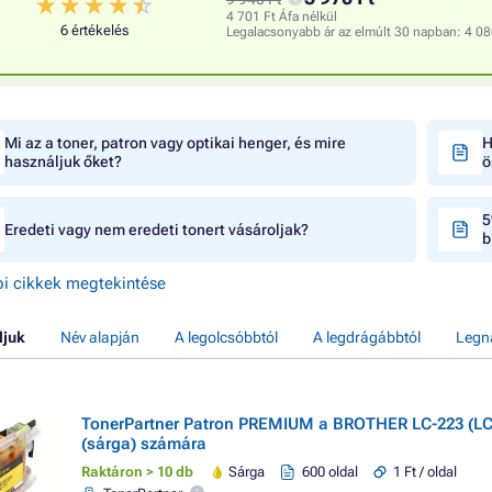
4 701 Ft Áfa nélkül
6 értékelés
Legalacsonyabb ár az elmúlt 30 napban:
4 08
Mi az a toner, patron vagy optikai henger, és mire
H
használjuk őket?
ö
5
Eredeti vagy nem eredeti tonert vásároljak?
b
i cikkek megtekintése
ljuk
Név alapján
A legolcsóbbtól
A legdrágábbtól
Legn
TonerPartner Patron PREMIUM a BROTHER LC-223 (LC
(sárga) számára
Raktáron > 10 db
Sárga
600 oldal
1 Ft / oldal