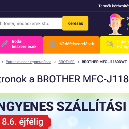
Termék kézbesíté
Keresés
H
Irodai
Higién
Védőfelszerelések
felszerelések
+ Drog
Patron minden nyomtatóhoz
BROTHER
BROTHER MFC-J1180DWT
tronok a BROTHER MFC-J11