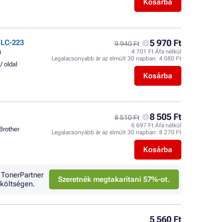
Kosárba
5 970 Ft
 LC-223
9 940 Ft
a
4 701 Ft Áfa nélkül
Legalacsonyabb ár az elmúlt 30 napban:
4 080 Ft
 / oldal
Kosárba
8 505 Ft
8 510 Ft
6 697 Ft Áfa nélkül
Brother
Legalacsonyabb ár az elmúlt 30 napban:
8 270 Ft
Kosárba
 TonerPartner
Szeretnék megtakarítani 57%-ot.
költségen.
5 560 Ft