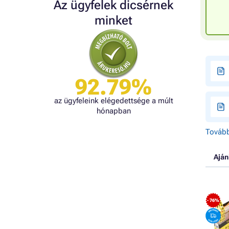
Az ügyfelek dicsérnek
minket
92.79%
az ügyfeleink elégedettsége a múlt
hónapban
Tovább
Aján
- 76%