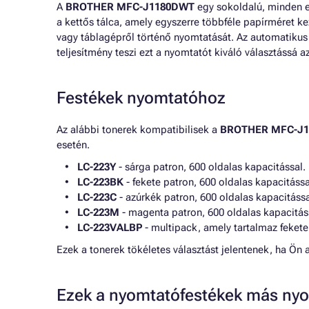
A
BROTHER MFC-J1180DWT
egy sokoldalú, minden eg
a kettős tálca, amely egyszerre többféle papírméret k
vagy táblagépről történő nyomtatását. Az automatikus
teljesítmény teszi ezt a nyomtatót kiváló választás
Festékek nyomtatóhoz
Az alábbi tonerek kompatibilisek a
BROTHER MFC-J
esetén.
LC-223Y
- sárga patron, 600 oldalas kapacitással.
LC-223BK
- fekete patron, 600 oldalas kapacitássa
LC-223C
- azúrkék patron, 600 oldalas kapacitássa
LC-223M
- magenta patron, 600 oldalas kapacitás
LC-223VALBP
- multipack, amely tartalmaz fekete
Ezek a tonerek tökéletes választást jelentenek, ha
Ezek a nyomtatófestékek más nyo