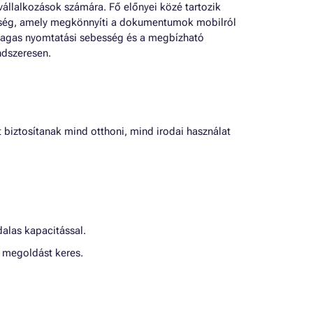
vállalkozások számára. Fő előnyei közé tartozik
pesség, amely megkönnyíti a dokumentumok mobilról
 magas nyomtatási sebesség és a megbízható
ndszeresen.
biztosítanak mind otthoni, mind irodai használat
dalas kapacitással.
 megoldást keres.