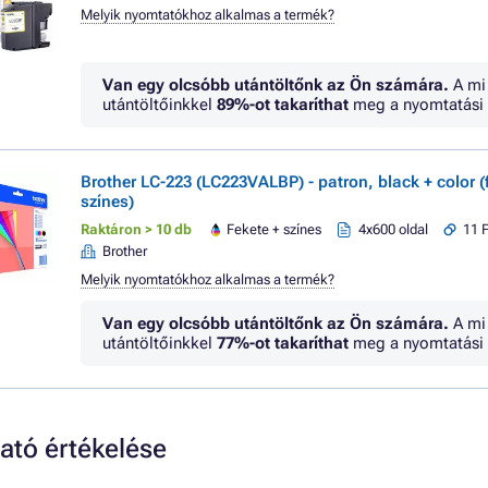
Melyik nyomtatókhoz alkalmas a termék?
Van egy olcsóbb utántöltőnk az Ön számára.
A mi
utántöltőinkkel
89%
-ot takaríthat
meg a nyomtatási 
Brother LC-223 (LC223VALBP) - patron, black + color (
színes)
Raktáron > 10 db
Fekete + színes
4x600 oldal
11 F
Brother
Melyik nyomtatókhoz alkalmas a termék?
Van egy olcsóbb utántöltőnk az Ön számára.
A mi
utántöltőinkkel
77%
-ot takaríthat
meg a nyomtatási 
ó értékelése