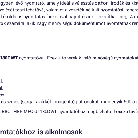
yben lévő nyomtató, amely ideális választás otthoni irodák és kis
ezelését teszi lehetővé, valamint a vezeték nélküli nyomtatási ké
 kétoldalas nyomtatás funkcióval papírt és időt takaríthat meg. A
sá azok számára, akik nagy mennyiségű dokumentumot nyomtatnak re
1180DWT
nyomtatóval. Ezek a tonerek kiváló minőségű nyomatokat 
l.
l.
sal.
 és színes (sárga, azúrkék, magenta) patronokat, mindegyik 600 ol
 Ön a BROTHER MFC-J1180DWT nyomtatóhoz megbízható, hosszú távú
mtatókhoz is alkalmasak