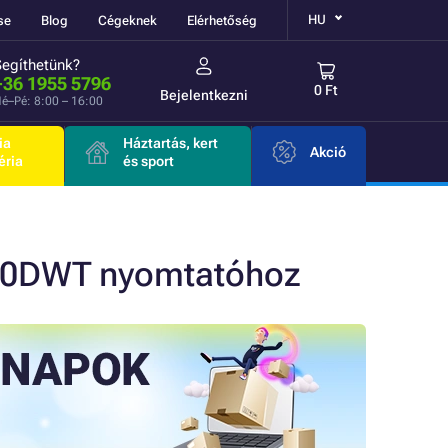
HU
se
Blog
Cégeknek
Elérhetőség
Segíthetünk?
+36 1955 5796
0 Ft
Bejelentkezni
é–Pé: 8:00 – 16:00
ia
Háztartás, kert
Akció
éria
és sport
80DWT nyomtatóhoz