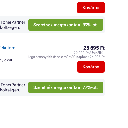
Kosárba
 TonerPartner
Szeretnék megtakarítani 89%-ot.
költségen.
25 695 Ft
fekete +
20 232 Ft Áfa nélkül
Legalacsonyabb ár az elmúlt 30 napban:
24 025 Ft
t / oldal
Kosárba
 TonerPartner
Szeretnék megtakarítani 77%-ot.
költségen.