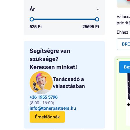
Ár
Válassz
priori
625
Ft
25695
Ft
Ehhez
BRO
Segítségre van
szüksége?
Keressen minket!
Bes
Tanácsadó a
választásban
+36 1955 5796
(8:00 - 16:00)
info@tonerpartners.hu
Érdeklődnék