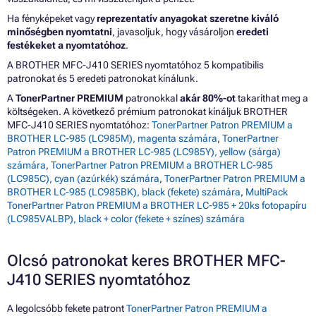
Ha fényképeket vagy
reprezentatív anyagokat szeretne kiváló
minőségben nyomtatni
, javasoljuk, hogy vásároljon
eredeti
festékeket a nyomtatóhoz
.
A BROTHER MFC-J410 SERIES nyomtatóhoz 5 kompatibilis
patronokat és 5 eredeti patronokat kínálunk.
A
TonerPartner PREMIUM
patronokkal
akár 80%-ot
takaríthat meg a
költségeken. A következő prémium patronokat kínáljuk BROTHER
MFC-J410 SERIES nyomtatóhoz:
TonerPartner Patron PREMIUM a
BROTHER LC-985 (LC985M), magenta számára
,
TonerPartner
Patron PREMIUM a BROTHER LC-985 (LC985Y), yellow (sárga)
számára
,
TonerPartner Patron PREMIUM a BROTHER LC-985
(LC985C), cyan (azúrkék) számára
,
TonerPartner Patron PREMIUM a
BROTHER LC-985 (LC985BK), black (fekete) számára
,
MultiPack
TonerPartner Patron PREMIUM a BROTHER LC-985 + 20ks fotopapíru
(LC985VALBP), black + color (fekete + színes) számára
Olcsó patronokat keres BROTHER MFC-
J410 SERIES nyomtatóhoz
A legolcsóbb fekete patront
TonerPartner Patron PREMIUM a