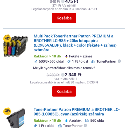
475 Ft
840 Ft
374 Ft Áfa nélkül
Legalacsonyabb ár az elmúlt 30 napban:
475 Ft
Kosárba
MultiPack TonerPartner Patron PREMIUM a
FLASH
- 28%
BROTHER LC-985 + 20ks fotopapíru
SALE
(LC985VALBP), black + color (fekete + színes)
számára
Raktáron > 10 db
Fekete + színes
600/3x560 oldal
1 Ft / oldal
TonerPartner
Melyik nyomtatókhoz alkalmas a termék?
2 340 Ft
3 230 Ft
1 843 Ft Áfa nélkül
Legalacsonyabb ár az elmúlt 30 napban:
2 030 Ft
Kosárba
TonerPartner Patron PREMIUM a BROTHER LC-
FLASH
- 43%
985 (LC985C), cyan (azúrkék) számára
SALE
Raktáron > 10 db
Azúrkék
560 oldal
1 Ft / oldal
TonerPartner