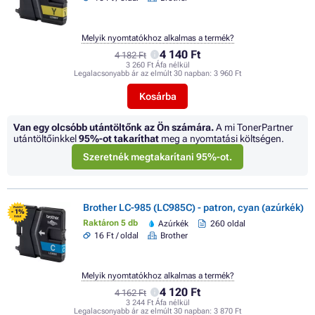
Melyik nyomtatókhoz alkalmas a termék?
4 140 Ft
4 182 Ft
3 260 Ft Áfa nélkül
Legalacsonyabb ár az elmúlt 30 napban:
3 960 Ft
Kosárba
Van egy olcsóbb utántöltőnk az Ön számára.
A mi TonerPartner
utántöltőinkkel
95%
-ot takaríthat
meg a nyomtatási költségen.
Szeretnék megtakarítani 95%-ot.
Brother LC-985 (LC985C) - patron, cyan (azúrkék)
FLASH
- 1%
SALE
Raktáron 5 db
Azúrkék
260 oldal
16 Ft / oldal
Brother
Melyik nyomtatókhoz alkalmas a termék?
4 120 Ft
4 162 Ft
3 244 Ft Áfa nélkül
Legalacsonyabb ár az elmúlt 30 napban:
3 870 Ft