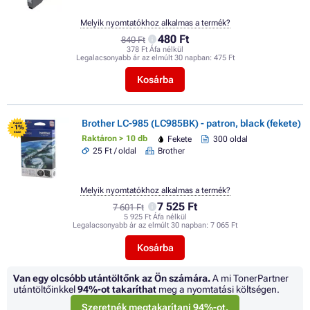
Melyik nyomtatókhoz alkalmas a termék?
480 Ft
840 Ft
378 Ft Áfa nélkül
Legalacsonyabb ár az elmúlt 30 napban:
475 Ft
Kosárba
Brother LC-985 (LC985BK) - patron, black (fekete)
FLASH
- 1%
SALE
Raktáron > 10 db
Fekete
300 oldal
25 Ft / oldal
Brother
Melyik nyomtatókhoz alkalmas a termék?
7 525 Ft
7 601 Ft
5 925 Ft Áfa nélkül
Legalacsonyabb ár az elmúlt 30 napban:
7 065 Ft
Kosárba
Van egy olcsóbb utántöltőnk az Ön számára.
A mi TonerPartner
utántöltőinkkel
94%
-ot takaríthat
meg a nyomtatási költségen.
Szeretnék megtakarítani 94%-ot.