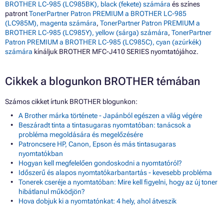
BROTHER LC-985 (LC985BK), black (fekete) számára
és színes
patront
TonerPartner Patron PREMIUM a BROTHER LC-985
(LC985M), magenta számára
,
TonerPartner Patron PREMIUM a
BROTHER LC-985 (LC985Y), yellow (sárga) számára
,
TonerPartner
Patron PREMIUM a BROTHER LC-985 (LC985C), cyan (azúrkék)
számára
kínáljuk BROTHER MFC-J410 SERIES nyomtatójához.
Cikkek a blogunkon BROTHER témában
Számos cikket írtunk BROTHER blogunkon:
A Brother márka története - Japánból egészen a világ végére
Beszáradt tinta a tintasugaras nyomtatóban: tanácsok a
probléma megoldására és megelőzésére
Patroncsere HP, Canon, Epson és más tintasugaras
nyomtatókban
Hogyan kell megfelelően gondoskodni a nyomtatóról?
Időszerű és alapos nyomtatókarbantartás - kevesebb probléma
Tonerek cseréje a nyomtatóban: Mire kell figyelni, hogy az új toner
hibátlanul működjön?
Hova dobjuk ki a nyomtatónkat: 4 hely, ahol átveszik