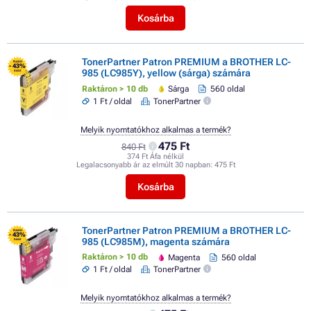
Kosárba
TonerPartner Patron PREMIUM a BROTHER LC-
FLASH
- 43%
985 (LC985Y), yellow (sárga) számára
SALE
Raktáron > 10 db
Sárga
560 oldal
1 Ft / oldal
TonerPartner
Melyik nyomtatókhoz alkalmas a termék?
475 Ft
840 Ft
374 Ft Áfa nélkül
Legalacsonyabb ár az elmúlt 30 napban:
475 Ft
Kosárba
TonerPartner Patron PREMIUM a BROTHER LC-
FLASH
- 43%
985 (LC985M), magenta számára
SALE
Raktáron > 10 db
Magenta
560 oldal
1 Ft / oldal
TonerPartner
Melyik nyomtatókhoz alkalmas a termék?