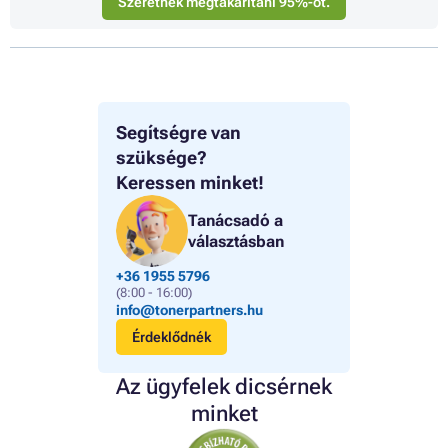
Szeretnék megtakarítani 95%-ot.
Segítségre van
szüksége?
Keressen minket!
Tanácsadó a
választásban
+36 1955 5796
(8:00 - 16:00)
info@tonerpartners.hu
Érdeklődnék
Az ügyfelek dicsérnek
minket