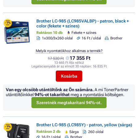
Brother LC-985 (LC985VALBP) - patron, black +
FLASH
- 1%
color (fekete + színes)
SALE
Raktáron 10 db
Fekete + színes
1x300/3x260 oldal
16 Ft / oldal
Brother
Melyik nyomtatókhoz alkalmas a termék?
17 355 Ft
17 530 Ft
13 665 Ft Áfa nélkül
Legalacsonyabb ár az elmúlt 30 napban:
16 835 Ft
Kosárba
Van egy olcsóbb utántöltőnk az Ön számára.
A mi TonerPartner
utántöltőinkkel
94%
-ot takaríthat
meg a nyomtatási költségen.
Szeretnék megtakarítani 94%-ot.
Brother LC-985 (LC985Y) - patron, yellow (sárga)
FLASH
- 1%
SALE
Raktáron 2 db
Sárga
260 oldal
16 Ft / oldal
Brother