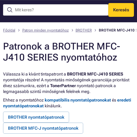
Keresés
Menü
Főoldal
Patron minden nyomtatóhoz
BROTHER
BROTHER MFC-J410 S
Patronok a BROTHER MFC-
J410 SERIES nyomtatóhoz
Válassza ki a kívánt tintapatront a
BROTHER MFC-J410 SERIES
nyomtatója részére! A nyomtatás minőségének garanciája prioritást
élvez számunkra, ezért a
TonerPartner
nyomtató patronok a
legmagasabb szintű minőségnek felelnek meg.
Ehhez a nyomtatóhoz
kompatibilis nyomtatópatronokat
és
eredeti
nyomtatópatronokat
kínálunk.
BROTHER nyomtatópatronok
BROTHER MFC-J nyomtatópatronok