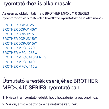
nyomtatókhoz is alkalmasak
Az ezen az oldalon található BROTHER MFC-J410 SERIES
nyomtatóhoz való festékek a következő nyomtatókhoz is alkalmasak:
BROTHER DCP-J125
BROTHER DCP-J140W
BROTHER DCP-J215
BROTHER DCP-J315W
BROTHER DCP-J515W
BROTHER MFC-J220
BROTHER MFC-J265W
BROTHER MFC-J410 SERIES
BROTHER MFC-J410
BROTHER MFC-J415W
Útmutató a festék cseréjéhez BROTHER
MFC-J410 SERIES nyomtatóban
1. Nyissa ki a nyomtató fedelét, hogy hozzáférjen a patronokhoz.
2. Várjon, amíg a patronok a helyzetükbe kerülnek.