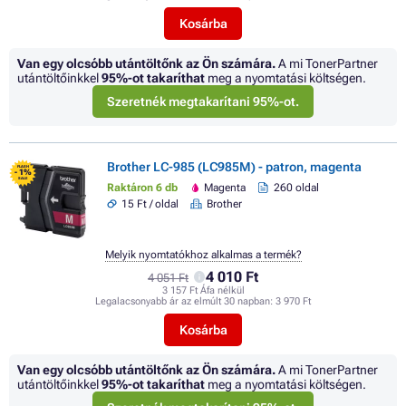
Kosárba
Van egy olcsóbb utántöltőnk az Ön számára.
A mi TonerPartner
utántöltőinkkel
95%
-ot takaríthat
meg a nyomtatási költségen.
Szeretnék megtakarítani 95%-ot.
Brother LC-985 (LC985M) - patron, magenta
FLASH
- 1%
SALE
Raktáron 6 db
Magenta
260 oldal
15 Ft / oldal
Brother
Melyik nyomtatókhoz alkalmas a termék?
4 010 Ft
4 051 Ft
3 157 Ft Áfa nélkül
Legalacsonyabb ár az elmúlt 30 napban:
3 970 Ft
Kosárba
Van egy olcsóbb utántöltőnk az Ön számára.
A mi TonerPartner
utántöltőinkkel
95%
-ot takaríthat
meg a nyomtatási költségen.