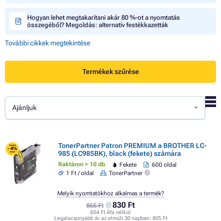
Hogyan lehet megtakarítani akár 80 %-ot a nyomtatás
összegéből? Megoldás: alternatív festékkazetták
További cikkek megtekintése
Termékek szűrése
Ajánljuk
TonerPartner Patron PREMIUM a BROTHER LC-
FLASH
- 4%
985 (LC985BK), black (fekete) számára
SALE
Raktáron > 10 db
Fekete
600 oldal
1 Ft / oldal
TonerPartner
Melyik nyomtatókhoz alkalmas a termék?
830 Ft
865 Ft
654 Ft Áfa nélkül
Legalacsonyabb ár az elmúlt 30 napban:
805 Ft