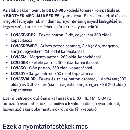
Az alábbiakban bemutatott
LC-985
kódjelű tonerek kompatibilisek
a
BROTHER MFC-J410 SERIES
nyomtatóval. Ezek a tonerek tökéletes
megoldást nyújtanak mindennapi nyomtatási igényeid kielégítésére,
legyen szó akár fekete-fehér, akár színes nyomatokról.
LC985BKBP2
- Fekete patron, 2 db, egyenként 300 oldal
kapacitással.
LC985RBWBP
- Színes patron csomag, 3 db (cián, magenta,
sárga), egyenként 260 oldal kapacitással.
LC985M
- Magenta patron, 260 oldal kapacitással.
LC985BK
- Fekete patron, 300 oldal kapacitással.
LC985C
- Cián patron, 260 oldal kapacitással.
LC985Y
- Sárga patron, 260 oldal kapacitással.
LC985VALBP
- Fekete és színes patron csomag, 1 db fekete (300
oldal) és 3 db színes (cián, magenta, sárga, egyenként 260 oldal)
kapacitással.
Ezek a patronok kiválóan alkalmasak a BROTHER MFC-J410
sorozatú nyomtatókhoz, biztosítva a kiváló minőségű nyomatokat,
legyen szó akár dokumentumokról, akár fényképekről.
Ezek a nyomtatófestékek más