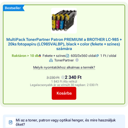
Bestseller
MultiPack TonerPartner Patron PREMIUM a BROTHER LC-985 +
20ks fotopapíru (LC985VALBP), black + color (fekete + színes)
számára
Raktáron > 10 db
Fekete + színes
600/3x560 oldal
1 Ft / oldal
TonerPartner
Melyik nyomtatókhoz alkalmas a termék?
2 340 Ft
3 230 Ft
1 843 Ft Áfa nélkül
Legalacsonyabb ár az elmúlt 30 napban:
2 030 Ft
Kosárba
Mi az a toner, patron vagy optikai henger, és mire használjuk
őket?