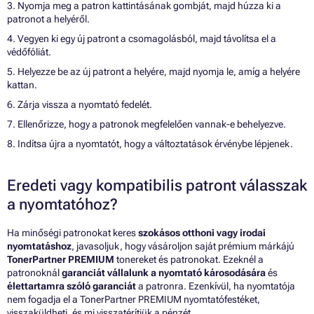
3. Nyomja meg a patron kattintásának gombját, majd húzza ki a
patronot a helyéről.
4. Vegyen ki egy új patront a csomagolásból, majd távolítsa el a
védőfóliát.
5. Helyezze be az új patront a helyére, majd nyomja le, amíg a helyére
kattan.
6. Zárja vissza a nyomtató fedelét.
7. Ellenőrizze, hogy a patronok megfelelően vannak-e behelyezve.
8. Indítsa újra a nyomtatót, hogy a változtatások érvénybe lépjenek.
Eredeti vagy kompatibilis patront válasszak
a nyomtatóhoz?
Ha minőségi patronokat keres
szokásos otthoni vagy irodai
nyomtatáshoz
, javasoljuk, hogy vásároljon saját prémium márkájú
TonerPartner PREMIUM
tonereket és patronokat. Ezeknél a
patronoknál
garanciát vállalunk a nyomtató károsodására
és
élettartamra szóló garanciát
a patronra. Ezenkívül, ha nyomtatója
nem fogadja el a TonerPartner PREMIUM nyomtatófestéket,
visszaküldheti, és mi visszatérítjük a pénzét.