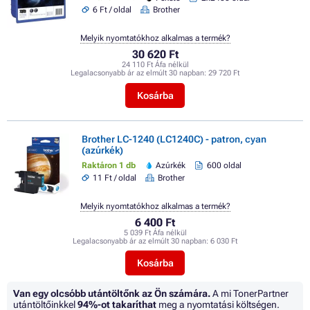
6 Ft / oldal
Brother
Melyik nyomtatókhoz alkalmas a termék?
30 620 Ft
24 110 Ft Áfa nélkül
Legalacsonyabb ár az elmúlt 30 napban:
29 720 Ft
Kosárba
Brother LC-1240 (LC1240C) - patron, cyan
(azúrkék)
Raktáron 1 db
Azúrkék
600 oldal
11 Ft / oldal
Brother
Melyik nyomtatókhoz alkalmas a termék?
6 400 Ft
5 039 Ft Áfa nélkül
Legalacsonyabb ár az elmúlt 30 napban:
6 030 Ft
Kosárba
Van egy olcsóbb utántöltőnk az Ön számára.
A mi TonerPartner
utántöltőinkkel
94%
-ot takaríthat
meg a nyomtatási költségen.