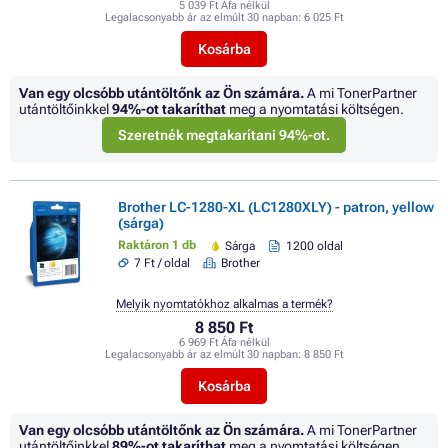
5 039 Ft Áfa nélkül
Legalacsonyabb ár az elmúlt 30 napban:
6 025 Ft
Kosárba
Van egy olcsóbb utántöltőnk az Ön számára.
A mi TonerPartner
utántöltőinkkel
94%
-ot takaríthat
meg a nyomtatási költségen.
Szeretnék megtakarítani 94%-ot.
Brother LC-1280-XL (LC1280XLY) - patron, yellow
(sárga)
Raktáron 1 db
Sárga
1200 oldal
7 Ft / oldal
Brother
Melyik nyomtatókhoz alkalmas a termék?
8 850 Ft
6 969 Ft Áfa nélkül
Legalacsonyabb ár az elmúlt 30 napban:
8 850 Ft
Kosárba
Van egy olcsóbb utántöltőnk az Ön számára.
A mi TonerPartner
utántöltőinkkel
89%
-ot takaríthat
meg a nyomtatási költségen.