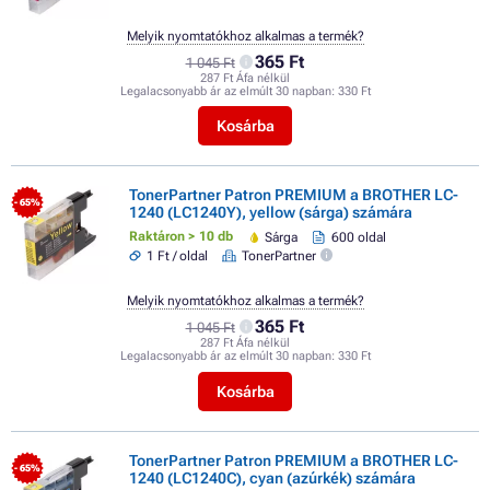
Melyik nyomtatókhoz alkalmas a termék?
365 Ft
1 045 Ft
287 Ft Áfa nélkül
Legalacsonyabb ár az elmúlt 30 napban:
330 Ft
Kosárba
TonerPartner Patron PREMIUM a BROTHER LC-
- 65%
1240 (LC1240Y), yellow (sárga) számára
Raktáron > 10 db
Sárga
600 oldal
1 Ft / oldal
TonerPartner
Melyik nyomtatókhoz alkalmas a termék?
365 Ft
1 045 Ft
287 Ft Áfa nélkül
Legalacsonyabb ár az elmúlt 30 napban:
330 Ft
Kosárba
TonerPartner Patron PREMIUM a BROTHER LC-
- 65%
1240 (LC1240C), cyan (azúrkék) számára