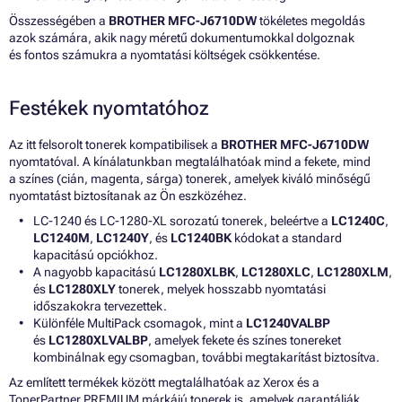
Összességében a
BROTHER MFC-J6710DW
tökéletes megoldás
azok számára, akik nagy méretű dokumentumokkal dolgoznak
és fontos számukra a nyomtatási költségek csökkentése.
Festékek nyomtatóhoz
Az itt felsorolt tonerek kompatibilisek a
BROTHER MFC-J6710DW
nyomtatóval. A kínálatunkban megtalálhatóak mind a fekete, mind
a színes (cián, magenta, sárga) tonerek, amelyek kiváló minőségű
nyomtatást biztosítanak az Ön eszközéhez.
LC-1240 és LC-1280-XL sorozatú tonerek, beleértve a
LC1240C
,
LC1240M
,
LC1240Y
, és
LC1240BK
kódokat a standard
kapacitású opciókhoz.
A nagyobb kapacitású
LC1280XLBK
,
LC1280XLC
,
LC1280XLM
,
és
LC1280XLY
tonerek, melyek hosszabb nyomtatási
időszakokra tervezettek.
Különféle MultiPack csomagok, mint a
LC1240VALBP
és
LC1280XLVALBP
, amelyek fekete és színes tonereket
kombinálnak egy csomagban, további megtakarítást biztosítva.
Az említett termékek között megtalálhatóak az Xerox és a
TonerPartner PREMIUM márkájú tonerek is, amelyek garantálják