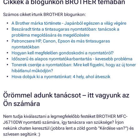
Cikkek a blogunkon BROTHER témában
Számos cikket írtunk BROTHER blogunkon:
A Brother márka története - Japánból egészen a világ végére
Beszáradt tinta a tintasugaras nyomtatóban: tanácsok a
probléma megoldására és megelőzésére
Patroncsere HP, Canon, Epson és más tintasugaras
nyomtatókban
Hogyan kell megfelelően gondoskodni a nyomtatóról?
Időszerű és alapos nyomtatókarbantartás - kevesebb probléma
Tonerek cseréje a nyomtatóban: Mire kell figyelni, hogy az új toner
hibátlanul működjön?
Hova dobjuk ki a nyomtatónkat: 4 hely, ahol átveszik
Örömmel adunk tanácsot – itt vagyunk az
Ön számára
Nem tudja kiválasztani a legmegfelelőbb festéket BROTHER MFC-
J6710DW nyomtató számára, így tanácsra van szüksége? Írjon
nekünk chaten keresztül (jobbra lent a zöld gomb "Kérdése van?") és
szívesen segítünk :)