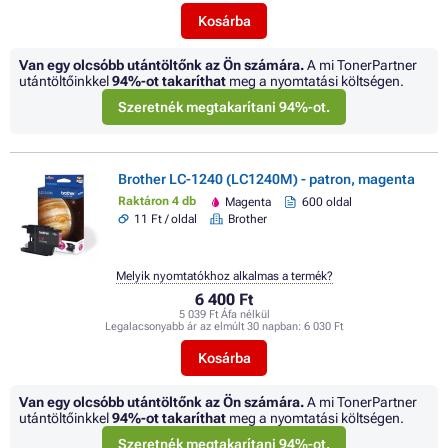
Kosárba
Van egy olcsóbb utántöltőnk az Ön számára.
A mi TonerPartner
utántöltőinkkel
94%
-ot takaríthat
meg a nyomtatási költségen.
Szeretnék megtakarítani 94%-ot.
Brother LC-1240 (LC1240M) - patron, magenta
Raktáron 4 db
Magenta
600 oldal
11 Ft / oldal
Brother
Melyik nyomtatókhoz alkalmas a termék?
6 400 Ft
5 039 Ft Áfa nélkül
Legalacsonyabb ár az elmúlt 30 napban:
6 030 Ft
Kosárba
Van egy olcsóbb utántöltőnk az Ön számára.
A mi TonerPartner
utántöltőinkkel
94%
-ot takaríthat
meg a nyomtatási költségen.
Szeretnék megtakarítani 94%-ot.