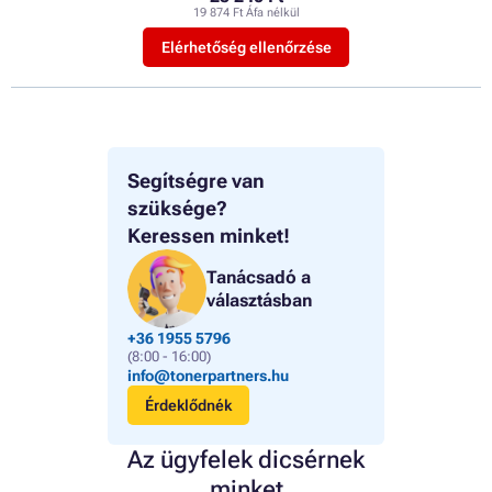
19 874 Ft Áfa nélkül
Elérhetőség ellenőrzése
Segítségre van
szüksége?
Keressen minket!
Tanácsadó a
választásban
+36 1955 5796
(8:00 - 16:00)
info@tonerpartners.hu
Érdeklődnék
Az ügyfelek dicsérnek
minket