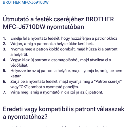
BROTHER MFC-J6910DW
Útmutató a festék cseréjéhez BROTHER
MFC-J6710DW nyomtatóban
Emelje fel a nyomtató fedelét, hogy hozzáférjen a patronokhoz.
Várjon, amíg a patronok a helyzetükbe kerülnek.
Nyomja meg a patron kioldó gombját, majd húzza ki a patront
a helyéről.
Vegye ki az új patront a csomagolásból, majd távolítsa el a
védőfóliát.
Helyezze be az új patront a helyére, majd nyomja le, amíg be nem
kattan.
Zárja be a nyomtató fedelét, majd nyomja meg a "Patron cseréje"
vagy "OK" gombot a nyomtató paneljén.
Várja meg, amíg a nyomtató inicializálja az új patront.
Eredeti vagy kompatibilis patront válasszak
a nyomtatóhoz?