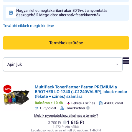
Hogyan lehet megtakarítani akár 80 %-ot a nyomtatás
összegéből? Megoldás: alternatív festékkazetták
További cikkek megtekintése
Termékek szűrése
Ajánljuk
MultiPack TonerPartner Patron PREMIUM a
- 56%
BROTHER LC-1240 (LC1240VALBP), black + color
(fekete + színes) számára
Raktáron > 10 db
Fekete + színes
4x600 oldal
1 Ft / oldal
TonerPartner
Melyik nyomtatókhoz alkalmas a termék?
1 615 Ft
3 700 Ft
1 272 Ft Áfa nélkül
Legalacsonyabb ár az elmúlt 30 napban:
1 460 Ft