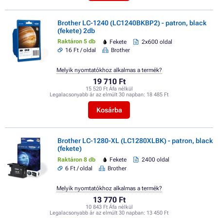
Brother LC-1240 (LC1240BKBP2) - patron, black
(fekete) 2db
Raktáron 5 db
Fekete
2x600 oldal
16 Ft / oldal
Brother
Melyik nyomtatókhoz alkalmas a termék?
19 710 Ft
15 520 Ft Áfa nélkül
Legalacsonyabb ár az elmúlt 30 napban:
18 485 Ft
Kosárba
Brother LC-1280-XL (LC1280XLBK) - patron, black
(fekete)
Raktáron 8 db
Fekete
2400 oldal
6 Ft / oldal
Brother
Melyik nyomtatókhoz alkalmas a termék?
13 770 Ft
10 843 Ft Áfa nélkül
Legalacsonyabb ár az elmúlt 30 napban:
13 450 Ft