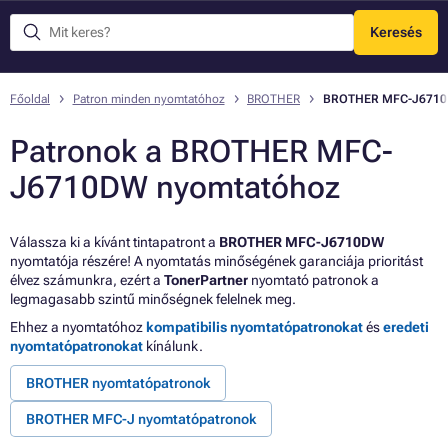
Keresés
Menü
Főoldal
Patron minden nyomtatóhoz
BROTHER
BROTHER MFC-J671
Patronok a BROTHER MFC-
J6710DW nyomtatóhoz
Válassza ki a kívánt tintapatront a
BROTHER MFC-J6710DW
nyomtatója részére! A nyomtatás minőségének garanciája prioritást
élvez számunkra, ezért a
TonerPartner
nyomtató patronok a
legmagasabb szintű minőségnek felelnek meg.
Ehhez a nyomtatóhoz
kompatibilis nyomtatópatronokat
és
eredeti
nyomtatópatronokat
kínálunk.
BROTHER nyomtatópatronok
BROTHER MFC-J nyomtatópatronok