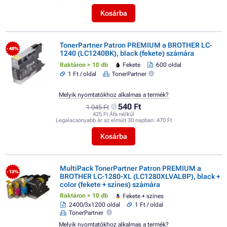
Kosárba
TonerPartner Patron PREMIUM a BROTHER LC-
- 48%
1240 (LC1240BK), black (fekete) számára
Raktáron > 10 db
Fekete
600 oldal
1 Ft / oldal
TonerPartner
Melyik nyomtatókhoz alkalmas a termék?
540 Ft
1 045 Ft
425 Ft Áfa nélkül
Legalacsonyabb ár az elmúlt 30 napban:
470 Ft
Kosárba
MultiPack TonerPartner Patron PREMIUM a
- 13%
BROTHER LC-1280-XL (LC1280XLVALBP), black +
color (fekete + színes) számára
Raktáron > 10 db
Fekete + színes
2400/3x1200 oldal
1 Ft / oldal
TonerPartner
Melyik nyomtatókhoz alkalmas a termék?