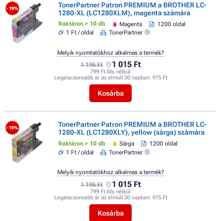
TonerPartner Patron PREMIUM a BROTHER LC-
- 15%
1280-XL (LC1280XLM), magenta számára
Raktáron > 10 db
Magenta
1200 oldal
1 Ft / oldal
TonerPartner
Melyik nyomtatókhoz alkalmas a termék?
1 015 Ft
1 195 Ft
799 Ft Áfa nélkül
Legalacsonyabb ár az elmúlt 30 napban:
975 Ft
Kosárba
TonerPartner Patron PREMIUM a BROTHER LC-
- 15%
1280-XL (LC1280XLY), yellow (sárga) számára
Raktáron > 10 db
Sárga
1200 oldal
1 Ft / oldal
TonerPartner
Melyik nyomtatókhoz alkalmas a termék?
1 015 Ft
1 195 Ft
799 Ft Áfa nélkül
Legalacsonyabb ár az elmúlt 30 napban:
975 Ft
Kosárba