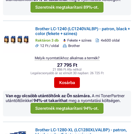
Szeretnék megtakarítani 89%-ot.
Brother LC-1240 (LC1240VALBP) - patron, black +
color (fekete + színes)
Raktáron 3 db
Fekete + színes
4x600 oldal
12 Ft / oldal
Brother
Melyik nyomtatókhoz alkalmas a termék?
27 795 Ft
21 886 Ft Áfa nélkül
Legalacsonyabb ár az elmúlt 30 napban:
26 725 Ft
Kosárba
Van egy olcsóbb utántöltőnk az Ön számára.
A mi TonerPartner
utántöltőinkkel
94%
-ot takaríthat
meg a nyomtatási költségen.
Szeretnék megtakarítani 94%-ot.
Brother LC-1280-XL (LC1280XLVALBP) - patron,