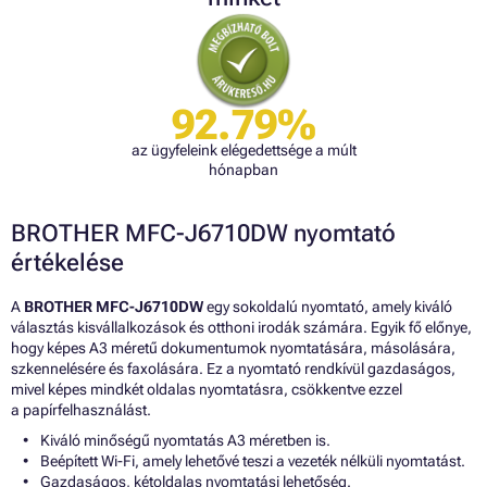
92.79%
az ügyfeleink elégedettsége a múlt
hónapban
BROTHER MFC-J6710DW nyomtató
értékelése
A
BROTHER MFC-J6710DW
egy sokoldalú nyomtató, amely kiváló
választás kisvállalkozások és otthoni irodák számára. Egyik fő előnye,
hogy képes A3 méretű dokumentumok nyomtatására, másolására,
szkennelésére és faxolására. Ez a nyomtató rendkívül gazdaságos,
mivel képes mindkét oldalas nyomtatásra, csökkentve ezzel
a papírfelhasználást.
Kiváló minőségű nyomtatás A3 méretben is.
Beépített Wi-Fi, amely lehetővé teszi a vezeték nélküli nyomtatást.
Gazdaságos, kétoldalas nyomtatási lehetőség.