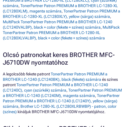
PREMIUM a BROTHER LC-1280-XL (LC1280XLC), cyan (azúrkék)
számára
,
TonerPartner Patron PREMIUM a BROTHER LC-1280-XL
(LC1280XLM), magenta számára
,
TonerPartner Patron PREMIUM a
BROTHER LC-1280-XL (LC1280XLY), yellow (sárga) számára
,
MultiPack TonerPartner Patron PREMIUM a BROTHER LC-1240
(LC1240VALBP), black + color (fekete + színes) számára
,
MultiPack
TonerPartner Patron PREMIUM a BROTHER LC-1280-XL
(LC1280XLVALBP), black + color (fekete + színes) számára
Olcsó patronokat keres BROTHER MFC-
J6710DW nyomtatóhoz
A legolcsóbb fekete patront
TonerPartner Patron PREMIUM a
BROTHER LC-1240 (LC1240BK), black (fekete) számára
és színes
patront
TonerPartner Patron PREMIUM a BROTHER LC-1240
(LC1240C), cyan (azúrkék) számára
,
TonerPartner Patron PREMIUM
a BROTHER LC-1240 (LC1240M), magenta számára
,
TonerPartner
Patron PREMIUM a BROTHER LC-1240 (LC1240Y), yellow (sárga)
számára
,
Brother LC-1280-XL (LC1280XLRBWBP) - patron, color
(színes)
kínáljuk BROTHER MFC-J6710DW nyomtatójához.