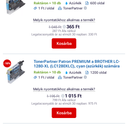
Raktáron > 10 db
Azúrkék
600 oldal
1 Ft / oldal
TonerPartner
Melyik nyomtatókhoz alkalmas a termék?
365 Ft
1 045 Ft
287 Ft Áfa nélkül
Legalacsonyabb ár az elmúlt 30 napban:
330 Ft
Kosárba
TonerPartner Patron PREMIUM a BROTHER LC-
- 15%
1280-XL (LC1280XLC), cyan (azúrkék) számára
Raktáron > 10 db
Azúrkék
1200 oldal
1 Ft / oldal
TonerPartner
Melyik nyomtatókhoz alkalmas a termék?
1 015 Ft
1 195 Ft
799 Ft Áfa nélkül
Legalacsonyabb ár az elmúlt 30 napban:
975 Ft
Kosárba