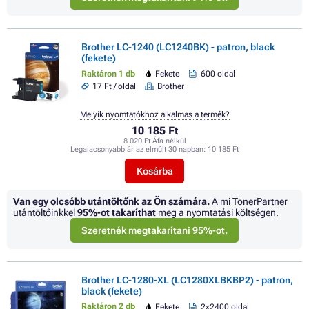
Brother LC-1240 (LC1240BK) - patron, black
(fekete)
Raktáron 1 db
Fekete
600 oldal
17 Ft / oldal
Brother
Melyik nyomtatókhoz alkalmas a termék?
10 185 Ft
8 020 Ft Áfa nélkül
Legalacsonyabb ár az elmúlt 30 napban:
10 185 Ft
Kosárba
Van egy olcsóbb utántöltőnk az Ön számára.
A mi TonerPartner
utántöltőinkkel
95%
-ot takaríthat
meg a nyomtatási költségen.
Szeretnék megtakarítani 95%-ot.
Brother LC-1280-XL (LC1280XLBKBP2) - patron,
black (fekete)
Raktáron 2 db
Fekete
2x2400 oldal