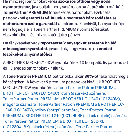
Ha minőségi patronokat keres
szokásos otthoni vagy irodai
nyomtatáshoz
, javasoljuk, hogy vásároljon saját prémium márkájú
TonerPartner PREMIUM
tonereket és patronokat. Ezeknél a
patronoknál
garanciát vállalunk a nyomtató károsodására
és
élettartamra szóló garanciát
a patronra. Ezenkívül, ha nyomtatója
nem fogadja el a TonerPartner PREMIUM nyomtatófestéket,
visszaküldheti, és mi visszatérítjük a pénzét.
Ha fényképeket vagy
reprezentatív anyagokat szeretne kiváló
minőségben nyomtatni
, javasoljuk, hogy vásároljon
eredeti
festékeket a nyomtatóhoz
.
A BROTHER MFC-J6710DW nyomtatóhoz 10 kompatibilis patronokat
és 13 eredeti patronokat kínálunk.
A
TonerPartner PREMIUM
patronokkal
akár 80%-ot
takaríthat meg a
költségeken. A következő prémium patronokat kínáljuk BROTHER
MFC-J6710DW nyomtatóhoz:
TonerPartner Patron PREMIUM a
BROTHER LC-1240 (LC1240C), cyan (azúrkék) számára
,
TonerPartner Patron PREMIUM a BROTHER LC-1240 (LC1240M),
magenta számára
,
TonerPartner Patron PREMIUM a BROTHER LC-
1240 (LC1240Y), yellow (sárga) számára
,
TonerPartner Patron
PREMIUM a BROTHER LC-1240 (LC1240BK), black (fekete) számára
,
TonerPartner Patron PREMIUM a BROTHER LC-1280-XL
(LC1280XLBK), black (fekete) számára
,
TonerPartner Patron