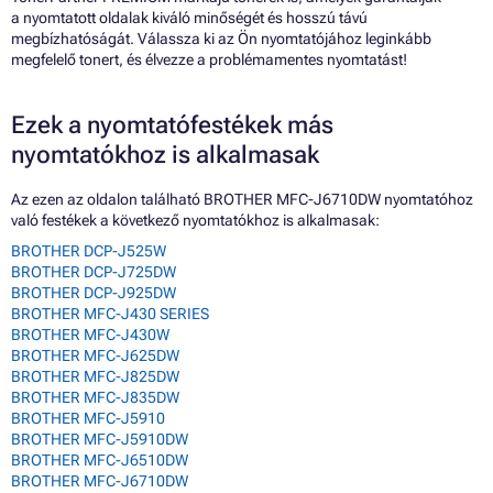
a nyomtatott oldalak kiváló minőségét és hosszú távú
megbízhatóságát. Válassza ki az Ön nyomtatójához leginkább
megfelelő tonert, és élvezze a problémamentes nyomtatást!
Ezek a nyomtatófestékek más
nyomtatókhoz is alkalmasak
Az ezen az oldalon található BROTHER MFC-J6710DW nyomtatóhoz
való festékek a következő nyomtatókhoz is alkalmasak:
BROTHER DCP-J525W
BROTHER DCP-J725DW
BROTHER DCP-J925DW
BROTHER MFC-J430 SERIES
BROTHER MFC-J430W
BROTHER MFC-J625DW
BROTHER MFC-J825DW
BROTHER MFC-J835DW
BROTHER MFC-J5910
BROTHER MFC-J5910DW
BROTHER MFC-J6510DW
BROTHER MFC-J6710DW