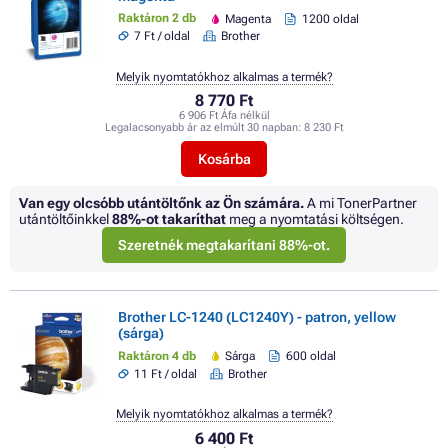
Raktáron 2 db
Magenta
1200 oldal
7 Ft / oldal
Brother
Melyik nyomtatókhoz alkalmas a termék?
8 770 Ft
6 906 Ft Áfa nélkül
Legalacsonyabb ár az elmúlt 30 napban:
8 230 Ft
Kosárba
Van egy olcsóbb utántöltőnk az Ön számára.
A mi TonerPartner
utántöltőinkkel
88%
-ot takaríthat
meg a nyomtatási költségen.
Szeretnék megtakarítani 88%-ot.
Brother LC-1240 (LC1240Y) - patron, yellow
(sárga)
Raktáron 4 db
Sárga
600 oldal
11 Ft / oldal
Brother
Melyik nyomtatókhoz alkalmas a termék?
6 400 Ft