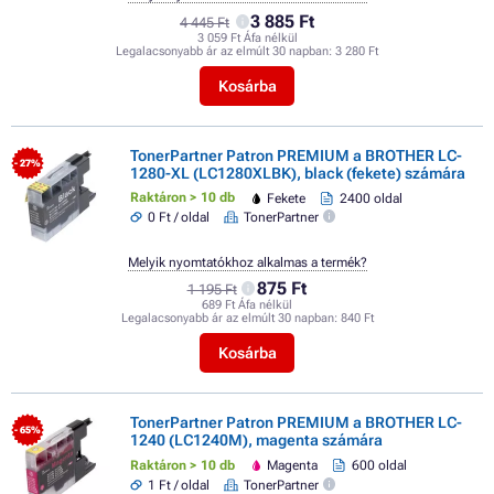
3 885 Ft
4 445 Ft
3 059 Ft Áfa nélkül
Legalacsonyabb ár az elmúlt 30 napban:
3 280 Ft
Kosárba
TonerPartner Patron PREMIUM a BROTHER LC-
- 27%
1280-XL (LC1280XLBK), black (fekete) számára
Raktáron > 10 db
Fekete
2400 oldal
0 Ft / oldal
TonerPartner
Melyik nyomtatókhoz alkalmas a termék?
875 Ft
1 195 Ft
689 Ft Áfa nélkül
Legalacsonyabb ár az elmúlt 30 napban:
840 Ft
Kosárba
TonerPartner Patron PREMIUM a BROTHER LC-
- 65%
1240 (LC1240M), magenta számára
Raktáron > 10 db
Magenta
600 oldal
1 Ft / oldal
TonerPartner