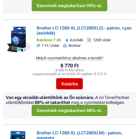
Szeretnék megtakarítani 94%-ot.
Brother LC-1280-XL (LC1280XLC) - patron, cyan
(azúrkék)
Raktáron 7 db
Azúrkék
1200 oldal
7 Ft / oldal
Brother
Melyik nyomtatókhoz alkalmas a termék?
8 770 Ft
6 906 Ft Áfa nélkül
Legalacsonyabb ár az elmúlt 30 napban:
8 215 Ft
Kosárba
Van egy olcsóbb utántöltőnk az Ön számára.
A mi TonerPartner
utántöltőinkkel
88%
-ot takaríthat
meg a nyomtatási költségen.
Szeretnék megtakarítani 88%-ot.
Brother LC-1280-XL (LC1280XLM) - patron,
magenta