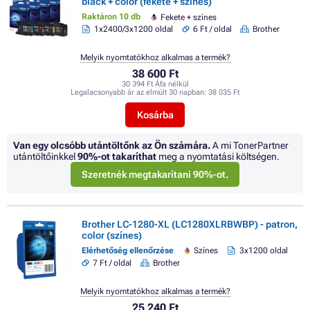
black + color (fekete + színes)
Raktáron 10 db
Fekete + színes
1x2400/3x1200 oldal
6 Ft / oldal
Brother
Melyik nyomtatókhoz alkalmas a termék?
38 600 Ft
30 394 Ft Áfa nélkül
Legalacsonyabb ár az elmúlt 30 napban:
38 035 Ft
Kosárba
Van egy olcsóbb utántöltőnk az Ön számára.
A mi TonerPartner
utántöltőinkkel
90%
-ot takaríthat
meg a nyomtatási költségen.
Szeretnék megtakarítani 90%-ot.
Brother LC-1280-XL (LC1280XLRBWBP) - patron,
color (színes)
Elérhetőség ellenőrzése
Színes
3x1200 oldal
7 Ft / oldal
Brother
Melyik nyomtatókhoz alkalmas a termék?
25 240 Ft