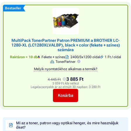
Bestseller
MultiPack TonerPartner Patron PREMIUM a BROTHER LC-
1280-XL (LC1280XLVALBP), black + color (fekete + színes)
számára
Raktáron > 10 db
Fekete + színes
2400/3x1200 oldal
1 Ft / oldal
TonerPartner
Melyik nyomtatókhoz alkalmas a termék?
3 885 Ft
4 445 Ft
3 059 Ft Áfa nélkül
Legalacsonyabb ár az elmúlt 30 napban:
3 280 Ft
Kosárba
Mi az a toner, patron vagy optikai henger, és mire használjuk
őket?