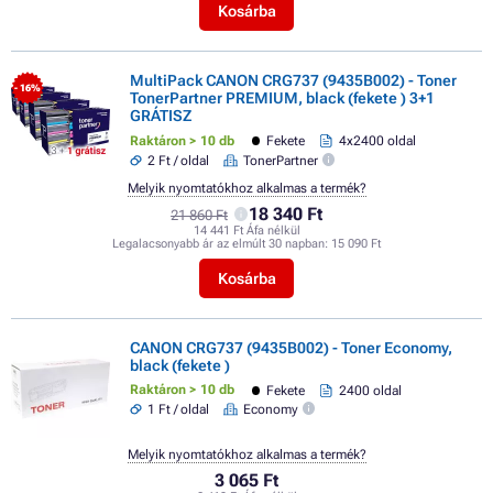
Kosárba
MultiPack CANON CRG737 (9435B002) - Toner
- 16%
TonerPartner PREMIUM, black (fekete ) 3+1
GRÁTISZ
Raktáron > 10 db
Fekete
4x2400 oldal
2 Ft / oldal
TonerPartner
Melyik nyomtatókhoz alkalmas a termék?
18 340 Ft
21 860 Ft
14 441 Ft Áfa nélkül
Legalacsonyabb ár az elmúlt 30 napban:
15 090 Ft
Kosárba
CANON CRG737 (9435B002) - Toner Economy,
black (fekete )
Raktáron > 10 db
Fekete
2400 oldal
1 Ft / oldal
Economy
Melyik nyomtatókhoz alkalmas a termék?
3 065 Ft