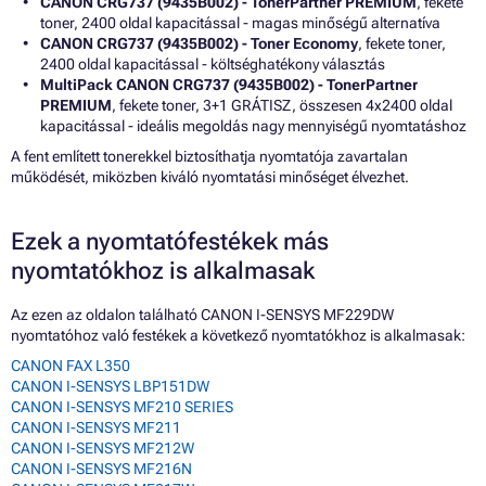
CANON CRG737 (9435B002) - TonerPartner PREMIUM
, fekete
toner, 2400 oldal kapacitással - magas minőségű alternatíva
CANON CRG737 (9435B002) - Toner Economy
, fekete toner,
2400 oldal kapacitással - költséghatékony választás
MultiPack CANON CRG737 (9435B002) - TonerPartner
PREMIUM
, fekete toner, 3+1 GRÁTISZ, összesen 4x2400 oldal
kapacitással - ideális megoldás nagy mennyiségű nyomtatáshoz
A fent említett tonerekkel biztosíthatja nyomtatója zavartalan
működését, miközben kiváló nyomtatási minőséget élvezhet.
Ezek a nyomtatófestékek más
nyomtatókhoz is alkalmasak
Az ezen az oldalon található CANON I-SENSYS MF229DW
nyomtatóhoz való festékek a következő nyomtatókhoz is alkalmasak:
CANON FAX L350
CANON I-SENSYS LBP151DW
CANON I-SENSYS MF210 SERIES
CANON I-SENSYS MF211
CANON I-SENSYS MF212W
CANON I-SENSYS MF216N