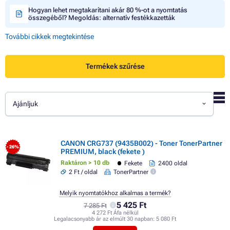
Hogyan lehet megtakarítani akár 80 %-ot a nyomtatás
összegéből? Megoldás: alternatív festékkazetták
További cikkek megtekintése
Termékek szűrése
Ajánljuk
CANON CRG737 (9435B002) - Toner TonerPartner
- 26%
PREMIUM, black (fekete )
Raktáron > 10 db
Fekete
2400 oldal
2 Ft / oldal
TonerPartner
Melyik nyomtatókhoz alkalmas a termék?
5 425 Ft
7 285 Ft
4 272 Ft Áfa nélkül
Legalacsonyabb ár az elmúlt 30 napban:
5 080 Ft