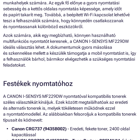
munkahelyek számára. Az egyik fő előnye a gyors nyomtatási
sebesség és a kettős oldalas nyomtatás képessége, amely időt
és papírt takarít meg. Továbbá, a beépített Wi-Fi kapcsolat lehetővé
teszi a felhasználók számára, hogy könnyedén csatlakozzanak
és nyomtassanak különböző eszközökről.
Azok számára, akik egy megbízható, könnyen használható
multifunkciós nyomtatót keresnek, a CANON I-SENSYS MF229DW
ideális választás lehet. A dokumentumok gyors másolása
és szkennelése mellett a készülék támogatja a mobil nyomtatást is, így
a felhasználók bárhol, bármikor elvégezhetik a szükséges nyomtatási
feladatokat.
Festékek nyomtatóhoz
A CANON I-SENSYS MF229DW nyomtatóval kompatibilis tonerek
széles választékát kínáljuk. Ezek között megtalálhatóak az eredeti
és alternatív tonerek is, melyek tökéletesen működnek ezzel
a nyomtatómodellel. Az alábbiakban felsoroljuk a kompatibilis tonerek
típusait és kódneveit:
Canon CRG737 (9435B002)
- Eredeti, fekete toner, 2400 oldal
kapacitással