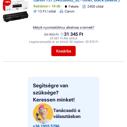
Canon 737 (9435B002_B) - toner, black (fekete )
- 10%
Raktáron > 10 db
Fekete
2400 oldal
13 Ft / oldal
Canon
Melyik nyomtatókhoz alkalmas a termék?
31 345 Ft
34 950 Ft
24 681 Ft Áfa nélkül
Legalacsonyabb ár az elmúlt 30 napban:
30 870 Ft
Kosárba
Segítségre van
szüksége?
Keressen minket!
Tanácsadó a
választásban
+36 1955 5796