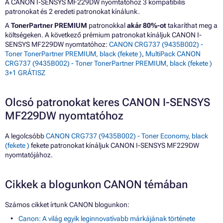
A CANON I-SENSYS MF229DW nyomtatóhoz 3 kompatibilis
patronokat és 2 eredeti patronokat kínálunk.
A
TonerPartner PREMIUM
patronokkal
akár 80%-ot
takaríthat meg a
költségeken. A következő prémium patronokat kínáljuk CANON I-
SENSYS MF229DW nyomtatóhoz:
CANON CRG737 (9435B002) -
Toner TonerPartner PREMIUM, black (fekete )
,
MultiPack CANON
CRG737 (9435B002) - Toner TonerPartner PREMIUM, black (fekete )
3+1 GRÁTISZ
Olcsó patronokat keres CANON I-SENSYS
MF229DW nyomtatóhoz
A legolcsóbb
CANON CRG737 (9435B002) - Toner Economy, black
(fekete )
fekete patronokat kínáljuk CANON I-SENSYS MF229DW
nyomtatójához.
Cikkek a blogunkon CANON témában
Számos cikket írtunk CANON blogunkon:
Canon: A világ egyik leginnovatívabb márkájának története