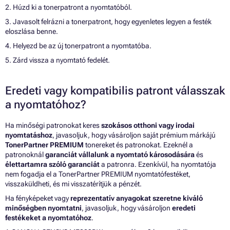
2. Húzd ki a tonerpatront a nyomtatóból.
3. Javasolt felrázni a tonerpatront, hogy egyenletes legyen a festék
eloszlása benne.
4. Helyezd be az új tonerpatront a nyomtatóba.
5. Zárd vissza a nyomtató fedelét.
Eredeti vagy kompatibilis patront válasszak
a nyomtatóhoz?
Ha minőségi patronokat keres
szokásos otthoni vagy irodai
nyomtatáshoz
, javasoljuk, hogy vásároljon saját prémium márkájú
TonerPartner PREMIUM
tonereket és patronokat. Ezeknél a
patronoknál
garanciát vállalunk a nyomtató károsodására
és
élettartamra szóló garanciát
a patronra. Ezenkívül, ha nyomtatója
nem fogadja el a TonerPartner PREMIUM nyomtatófestéket,
visszaküldheti, és mi visszatérítjük a pénzét.
Ha fényképeket vagy
reprezentatív anyagokat szeretne kiváló
minőségben nyomtatni
, javasoljuk, hogy vásároljon
eredeti
festékeket a nyomtatóhoz
.