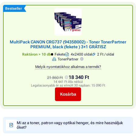
Bestseller
MultiPack CANON CRG737 (9435B002) - Toner TonerPartner
PREMIUM, black (fekete ) 3+1 GRÁTISZ
Raktáron > 10 db
Fekete
4x2400 oldal
2 Ft / oldal
TonerPartner
Melyik nyomtatókhoz alkalmas a termék?
18 340 Ft
21 860 Ft
14 441 Ft Áfa nélkül
Legalacsonyabb ár az elmúlt 30 napban:
15 090 Ft
Kosárba
Mi az a toner, patron vagy optikai henger, és mire használjuk
őket?