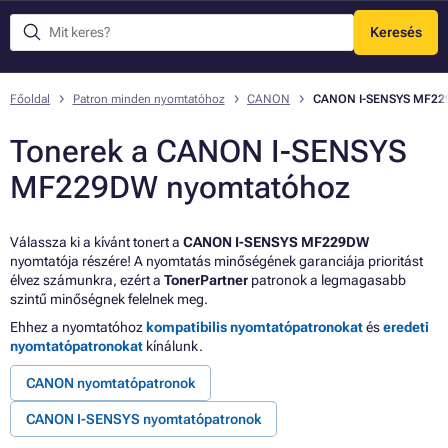
Keresés
Menü
Főoldal
Patron minden nyomtatóhoz
CANON
CANON I-SENSYS MF2
Tonerek a CANON I-SENSYS
MF229DW nyomtatóhoz
Válassza ki a kívánt tonert a
CANON I-SENSYS MF229DW
nyomtatója részére! A nyomtatás minőségének garanciája prioritást
élvez számunkra, ezért a
TonerPartner
patronok a legmagasabb
szintű minőségnek felelnek meg.
Ehhez a nyomtatóhoz
kompatibilis nyomtatópatronokat
és
eredeti
nyomtatópatronokat
kínálunk.
CANON nyomtatópatronok
CANON I-SENSYS nyomtatópatronok