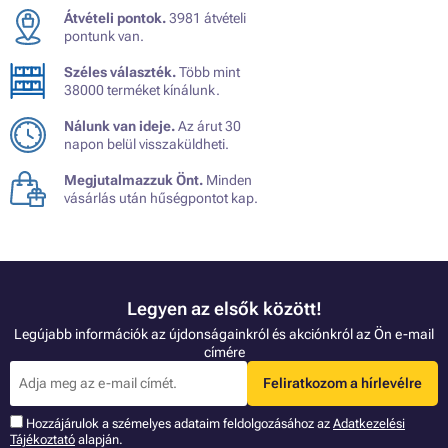
Átvételi pontok.
3981 átvételi
pontunk van.
Széles választék.
Több mint
38000 terméket kínálunk.
Nálunk van ideje.
Az árut 30
napon belül visszaküldheti.
Megjutalmazzuk Önt.
Minden
vásárlás után hűségpontot kap.
Legyen az elsők között!
Legújabb információk az újdonságainkról és akciónkról az Ön e-mail
címére
Feliratkozom a hírlevélre
Hozzájárulok a szémelyes adataim feldolgozásához az
Adatkezelési
Tájékoztató
alapján.