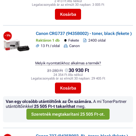
2 413 Ft Áfa nélkül
Legalacsonyabb ár az elmúlt 30 napban:
3 005 Ft
Kosárba
Canon CRG737 (9435B002) - toner, black (fekete )
- 1%
Raktáron 1 db
Fekete
2400 oldal
13 Ft / oldal
Canon
Melyik nyomtatókhoz alkalmas a termék?
30 930 Ft
31 280 Ft
24 354 Ft Áfa nélkül
Legalacsonyabb ár az elmúlt 30 napban:
29 405 Ft
Kosárba
Van egy olcsóbb utántöltőnk az Ön számára.
A mi TonerPartner
utántöltőinkkel
25 505 Ft
-t takaríthat
meg.
Szeretnék megtakarítani 25 505 Ft-ot.