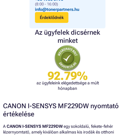
(8:00 - 16:00)
info@tonerpartners.hu
Érdeklődnék
Az ügyfelek dicsérnek
minket
92.79%
az ügyfeleink elégedettsége a múlt
hónapban
CANON I-SENSYS MF229DW nyomtató
értékelése
A
CANON I-SENSYS MF229DW
egy sokoldalú, fekete-fehér
lézernyomtató, amely kiválóan alkalmas kis irodák és otthoni