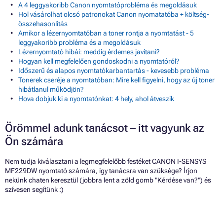
A 4 leggyakoribb Canon nyomtatóprobléma és megoldásuk
Hol vásárolhat olcsó patronokat Canon nyomatatóba + költség-
összehasonlítás
Amikor a lézernyomtatóban a toner rontja a nyomtatást - 5
leggyakoribb probléma és a megoldásuk
Lézernyomtató hibái: meddig érdemes javítani?
Hogyan kell megfelelően gondoskodni a nyomtatóról?
Időszerű és alapos nyomtatókarbantartás - kevesebb probléma
Tonerek cseréje a nyomtatóban: Mire kell figyelni, hogy az új toner
hibátlanul működjön?
Hova dobjuk ki a nyomtatónkat: 4 hely, ahol átveszik
Örömmel adunk tanácsot – itt vagyunk az
Ön számára
Nem tudja kiválasztani a legmegfelelőbb festéket CANON I-SENSYS
MF229DW nyomtató számára, így tanácsra van szüksége? Írjon
nekünk chaten keresztül (jobbra lent a zöld gomb "Kérdése van?") és
szívesen segítünk :)