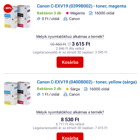
Canon C-EXV19 (0399B002) - toner, magenta
- 65%
Raktáron 3 db
Magenta
16000 oldal
0 Ft / oldal
Canon
Melyik nyomtatókhoz alkalmas a termék?
3 615 Ft
10 460 Ft
2 846 Ft Áfa nélkül
Legalacsonyabb ár az elmúlt 30 napban:
3 595 Ft
Kosárba
Canon C-EXV19 (0400B002) - toner, yellow (sárga)
Raktáron 2 db
Sárga
16000 oldal
1 Ft / oldal
Canon
Melyik nyomtatókhoz alkalmas a termék?
8 530 Ft
6 717 Ft Áfa nélkül
Legalacsonyabb ár az elmúlt 30 napban:
7 415 Ft
Kosárba