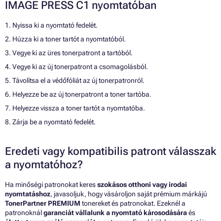
IMAGE PRESS C1 nyomtatóban
1. Nyissa ki a nyomtató fedelét.
2. Húzza ki a toner tartót a nyomtatóból.
3. Vegye ki az üres tonerpatront a tartóból.
4. Vegye ki az új tonerpatront a csomagolásból.
5. Távolítsa el a védőfóliát az új tonerpatronról.
6. Helyezze be az új tonerpatront a toner tartóba.
7. Helyezze vissza a toner tartót a nyomtatóba.
8. Zárja be a nyomtató fedelét.
Eredeti vagy kompatibilis patront válasszak
a nyomtatóhoz?
Ha minőségi patronokat keres
szokásos otthoni vagy irodai
nyomtatáshoz
, javasoljuk, hogy vásároljon saját prémium márkájú
TonerPartner PREMIUM
tonereket és patronokat. Ezeknél a
patronoknál
garanciát vállalunk a nyomtató károsodására
és