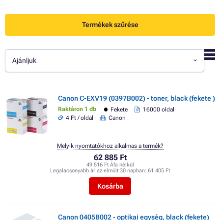
Termékek szűrése
Ajánljuk
Canon C-EXV19 (0397B002) - toner, black (fekete )
Raktáron 1 db
Fekete
16000 oldal
4 Ft / oldal
Canon
Melyik nyomtatókhoz alkalmas a termék?
62 885 Ft
49 516 Ft Áfa nélkül
Legalacsonyabb ár az elmúlt 30 napban:
61 405 Ft
Kosárba
Canon 0405B002 - optikai egység, black (fekete)