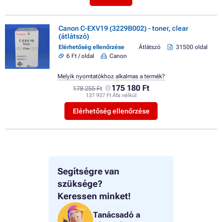
Canon C-EXV19 (3229B002) - toner, clear
(átlátszó)
Elérhetőség ellenőrzése
Átlátszó
31500 oldal
6 Ft / oldal
Canon
Melyik nyomtatókhoz alkalmas a termék?
175 180 Ft
178 255 Ft
137 937 Ft Áfa nélkül
Elérhetőség ellenőrzése
Segítségre van
szüksége?
Keressen minket!
Tanácsadó a