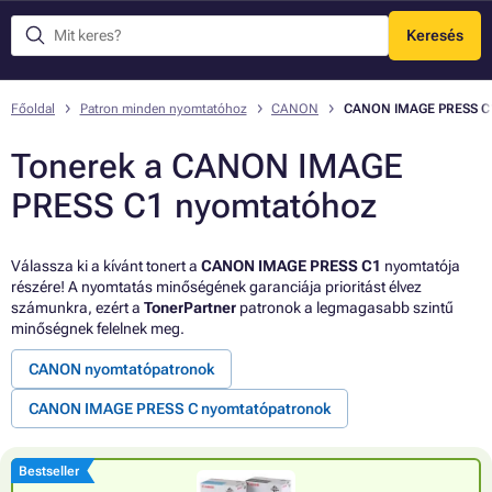
Keresés
Menü
Főoldal
Patron minden nyomtatóhoz
CANON
CANON IMAGE PRESS C
Tonerek a CANON IMAGE
PRESS C1 nyomtatóhoz
Válassza ki a kívánt tonert a
CANON IMAGE PRESS C1
nyomtatója
részére! A nyomtatás minőségének garanciája prioritást élvez
számunkra, ezért a
TonerPartner
patronok a legmagasabb szintű
minőségnek felelnek meg.
CANON nyomtatópatronok
CANON IMAGE PRESS C nyomtatópatronok
Bestseller