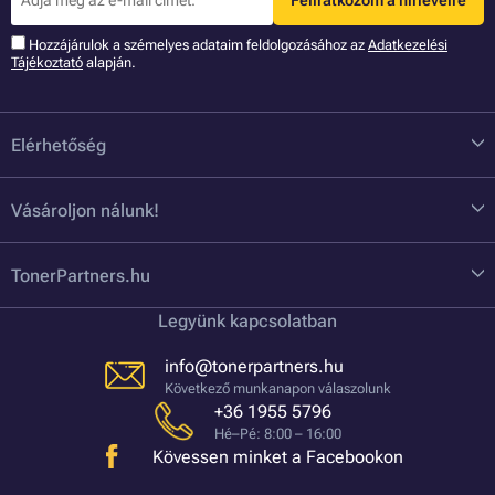
Feliratkozom a hírlevélre
Hozzájárulok a szémelyes adataim feldolgozásához az
Adatkezelési
Tájékoztató
alapján.
Elérhetőség
Vásároljon nálunk!
TonerPartners.hu
Legyünk kapcsolatban
info@tonerpartners.hu
Következő munkanapon válaszolunk
+36 1955 5796
Hé–Pé: 8:00 – 16:00
Kövessen minket a Facebookon