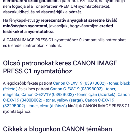
élettartamra szóló garanciát
a patronra. Ezenkívül, ha nyomtatója
nem fogadja el a TonerPartner PREMIUM nyomtatófestéket,
visszaküldheti, és mi visszatérítjük a pénzét.
Ha fényképeket vagy
reprezentatív anyagokat szeretne kiváló
minőségben nyomtatni
, javasoljuk, hogy vásároljon
eredeti
festékeket a nyomtatóhoz
.
A CANON IMAGE PRESS C1 nyomtatóhoz 0 kompatibilis patronokat
és 6 eredeti patronokat kínálunk.
Olcsó patronokat keres CANON IMAGE
PRESS C1 nyomtatóhoz
A legolcsóbb fekete patront
Canon C-EXV19 (0397B002) - toner, black
(fekete )
és színes patront
Canon C-EXV19 (0399B002) - toner,
magenta
,
Canon C-EXV19 (0398B002) - toner, cyan (azúrkék)
,
Canon
C-EXV19 (0400B002) - toner, yellow (sárga)
,
Canon C-EXV19
(3229B002) - toner, clear (átlátszó)
kínáljuk CANON IMAGE PRESS C1
nyomtatójához.
Cikkek a blogunkon CANON témában