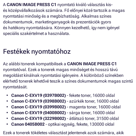
A
CANON IMAGE PRESS C1
nyomtató kiváló választás kis-
és középvállalkozások számára. Fő előnyei közé tartozik a magas
nyomtatási minőség és a megbízhatóság. Alkalmas színes
dokumentumok, marketinganyagok és prezentációk gyors
és hatékony nyomtatására. Könnyen kezelhető, így nem igényel
speciális szakértelmet a használata.
Festékek nyomtatóhoz
Az alábbi tonerek kompatibilisek a
CANON IMAGE PRESS C1
nyomtatóval. Ezek a tonerek magas minőséget és hosszú távú
megoldást kínálnak nyomtatási igényeire. A különböző színekben
elérhető tonerek lehetővé teszik a színes dokumentumok magas szintű
nyomtatását.
Canon C-EXV19 (0397B002)
- fekete toner, 16000 oldal
Canon C-EXV19 (0398B002)
- azúrkék toner, 16000 oldal
Canon C-EXV19 (0399B002)
- magenta toner, 16000 oldal
Canon C-EXV19 (0400B002)
- sárga toner, 16000 oldal
Canon C-EXV19 (3229B002)
- átlátszó toner, 31500 oldal
Canon 0405B002
- optikai egység, fekete, 130000 oldal
Ezek a tonerek tökéletes választást jelentenek azok számára, akik