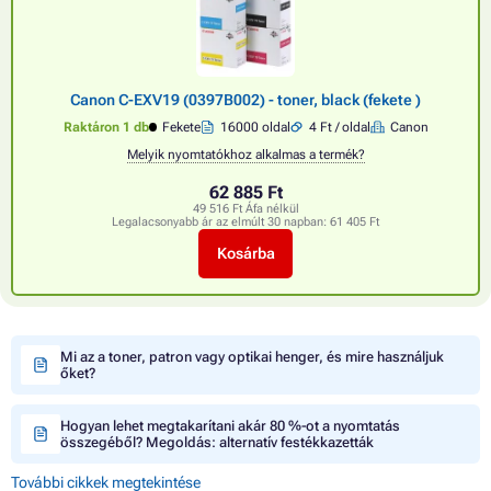
Canon C-EXV19 (0397B002) - toner, black (fekete )
Raktáron 1 db
Fekete
16000 oldal
4 Ft / oldal
Canon
Melyik nyomtatókhoz alkalmas a termék?
62 885 Ft
49 516 Ft Áfa nélkül
Legalacsonyabb ár az elmúlt 30 napban:
61 405 Ft
Kosárba
Mi az a toner, patron vagy optikai henger, és mire használjuk
őket?
Hogyan lehet megtakarítani akár 80 %-ot a nyomtatás
összegéből? Megoldás: alternatív festékkazetták
További cikkek megtekintése