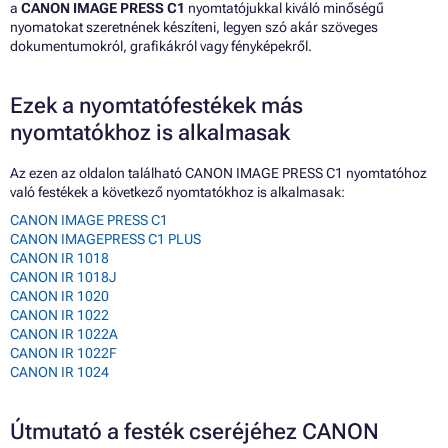
a
CANON IMAGE PRESS C1
nyomtatójukkal kiváló minőségű
nyomatokat szeretnének készíteni, legyen szó akár szöveges
dokumentumokról, grafikákról vagy fényképekről.
Ezek a nyomtatófestékek más
nyomtatókhoz is alkalmasak
Az ezen az oldalon található CANON IMAGE PRESS C1 nyomtatóhoz
való festékek a következő nyomtatókhoz is alkalmasak:
CANON IMAGE PRESS C1
CANON IMAGEPRESS C1 PLUS
CANON IR 1018
CANON IR 1018J
CANON IR 1020
CANON IR 1022
CANON IR 1022A
CANON IR 1022F
CANON IR 1024
Útmutató a festék cseréjéhez CANON