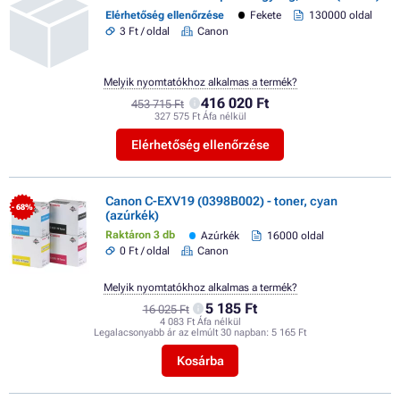
Elérhetőség ellenőrzése
Fekete
130000 oldal
3 Ft / oldal
Canon
Melyik nyomtatókhoz alkalmas a termék?
416 020 Ft
453 715 Ft
327 575 Ft Áfa nélkül
Elérhetőség ellenőrzése
Canon C-EXV19 (0398B002) - toner, cyan
- 68%
(azúrkék)
Raktáron 3 db
Azúrkék
16000 oldal
0 Ft / oldal
Canon
Melyik nyomtatókhoz alkalmas a termék?
5 185 Ft
16 025 Ft
4 083 Ft Áfa nélkül
Legalacsonyabb ár az elmúlt 30 napban:
5 165 Ft
Kosárba