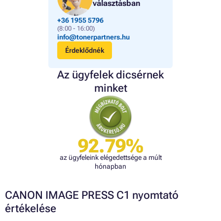
választásban
+36 1955 5796
(8:00 - 16:00)
info@tonerpartners.hu
Érdeklődnék
Az ügyfelek dicsérnek
minket
92.79%
az ügyfeleink elégedettsége a múlt
hónapban
CANON IMAGE PRESS C1 nyomtató
értékelése