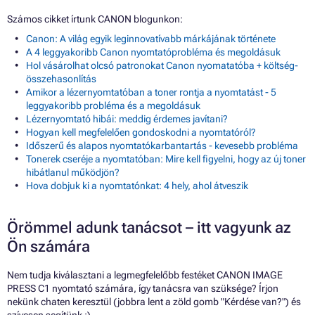
Számos cikket írtunk CANON blogunkon:
Canon: A világ egyik leginnovatívabb márkájának története
A 4 leggyakoribb Canon nyomtatóprobléma és megoldásuk
Hol vásárolhat olcsó patronokat Canon nyomatatóba + költség-
összehasonlítás
Amikor a lézernyomtatóban a toner rontja a nyomtatást - 5
leggyakoribb probléma és a megoldásuk
Lézernyomtató hibái: meddig érdemes javítani?
Hogyan kell megfelelően gondoskodni a nyomtatóról?
Időszerű és alapos nyomtatókarbantartás - kevesebb probléma
Tonerek cseréje a nyomtatóban: Mire kell figyelni, hogy az új toner
hibátlanul működjön?
Hova dobjuk ki a nyomtatónkat: 4 hely, ahol átveszik
Örömmel adunk tanácsot – itt vagyunk az
Ön számára
Nem tudja kiválasztani a legmegfelelőbb festéket CANON IMAGE
PRESS C1 nyomtató számára, így tanácsra van szüksége? Írjon
nekünk chaten keresztül (jobbra lent a zöld gomb "Kérdése van?") és