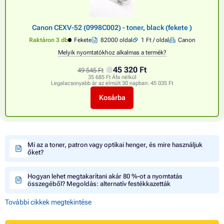
Canon CEXV-52 (0998C002) - toner, black (fekete )
Raktáron 3 db
Fekete
82000 oldal
1 Ft / oldal
Canon
Melyik nyomtatókhoz alkalmas a termék?
45 320 Ft
49 545 Ft
35 685 Ft Áfa nélkül
Legalacsonyabb ár az elmúlt 30 napban:
45 035 Ft
Kosárba
Mi az a toner, patron vagy optikai henger, és mire használjuk
őket?
Hogyan lehet megtakarítani akár 80 %-ot a nyomtatás
összegéből? Megoldás: alternatív festékkazetták
További cikkek megtekintése