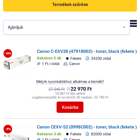
Termékek szűrése
Ajánljuk
Canon C-EXV38 (4791B002) - toner, black (fekete )
- 16%
Raktáron 5 db
Fekete
34200 oldal
1 Ft / oldal
Canon
Melyik nyomtatókhoz alkalmas a termék?
22 970 Ft
27 345 Ft
18 087 Ft Áfa nélkül
Legalacsonyabb ár az elmúlt 30 napban:
22 740 Ft
Kosárba
Canon CEXV-52 (0998C002) - toner, black (fekete )
- 9%
Raktáron 3 db
Fekete
82000 oldal
1 Ft / oldal
Canon