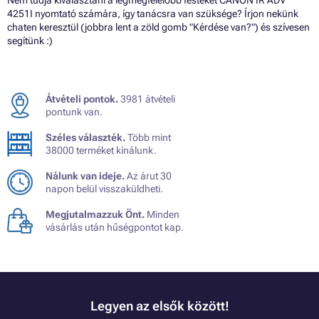
Nem tudja kiválasztani a legmegfelelőbb festéket CANON IR ADV
4251I nyomtató számára, így tanácsra van szüksége? Írjon nekünk
chaten keresztül (jobbra lent a zöld gomb "Kérdése van?") és szívesen
segítünk :)
Átvételi pontok.
3981 átvételi
pontunk van.
Széles választék.
Több mint
38000 terméket kínálunk.
Nálunk van ideje.
Az árut 30
napon belül visszaküldheti.
Megjutalmazzuk Önt.
Minden
vásárlás után hűségpontot kap.
Legyen az elsők között!