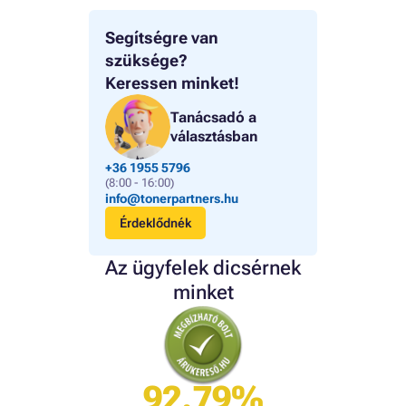
Segítségre van
szüksége?
Keressen minket!
Tanácsadó a
választásban
+36 1955 5796
(8:00 - 16:00)
info@tonerpartners.hu
Érdeklődnék
Az ügyfelek dicsérnek
minket
92.79%