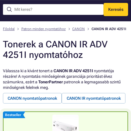
Keresés
Menü
Főoldal
Patron minden nyomtatóhoz
CANON
CANON IR ADV 4251I
Tonerek a CANON IR ADV
4251I nyomtatóhoz
Válassza ki a kívánt tonert a
CANON IR ADV 4251I
nyomtatója
részére! A nyomtatás minőségének garanciája prioritást élvez
számunkra, ezért a
TonerPartner
patronok a legmagasabb szintű
minőségnek felelnek meg.
CANON nyomtatópatronok
CANON IR nyomtatópatronok
Bestseller