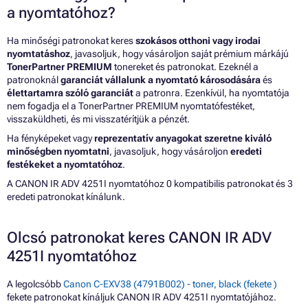
a nyomtatóhoz?
Ha minőségi patronokat keres
szokásos otthoni vagy irodai
nyomtatáshoz
, javasoljuk, hogy vásároljon saját prémium márkájú
TonerPartner PREMIUM
tonereket és patronokat. Ezeknél a
patronoknál
garanciát vállalunk a nyomtató károsodására
és
élettartamra szóló garanciát
a patronra. Ezenkívül, ha nyomtatója
nem fogadja el a TonerPartner PREMIUM nyomtatófestéket,
visszaküldheti, és mi visszatérítjük a pénzét.
Ha fényképeket vagy
reprezentatív anyagokat szeretne kiváló
minőségben nyomtatni
, javasoljuk, hogy vásároljon
eredeti
festékeket a nyomtatóhoz
.
A CANON IR ADV 4251I nyomtatóhoz 0 kompatibilis patronokat és 3
eredeti patronokat kínálunk.
Olcsó patronokat keres CANON IR ADV
4251I nyomtatóhoz
A legolcsóbb
Canon C-EXV38 (4791B002) - toner, black (fekete )
fekete patronokat kínáljuk CANON IR ADV 4251I nyomtatójához.