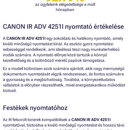
az ügyfeleink elégedettsége a múlt
hónapban
CANON IR ADV 4251I nyomtató értékelése
A
CANON IR ADV 4251I
egy sokoldalú és hatékony nyomtató, amely
kiváló minőségű nyomtatást kínál. Az eszköz gyors nyomtatási
sebességgel rendelkezik, ami ideálissá teszi nagy munkaterhelésű
irodák számára. A nyomtató előnyei közé tartozik a könnyű
kezelhetőség és a különböző méretű papírok támogatása.
Ez a modell különösen azok számára ajánlott, akik nagy mennyiségű
dokumentum nyomtatását végzik rendszeresen, és fontos számukra
a gyorsaság és a megbízhatóság. Továbbá, a környezettudatos
vállalatok is előnyben részesíthetik, mivel energiatakarékos működést
biztosít.
Festékek nyomtatóhoz
Az itt felsorolt tonerek kompatibilisek a
CANON IR ADV 4251I
nyomtatóval, biztosítva a kiváló minőségű nyomtatást és hosszú távú