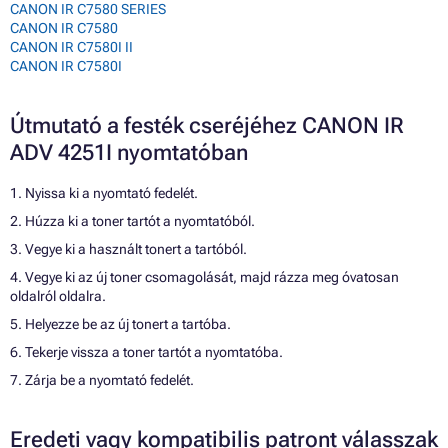
CANON IR C7580 SERIES
CANON IR C7580
CANON IR C7580I II
CANON IR C7580I
Útmutató a festék cseréjéhez CANON IR
ADV 4251I nyomtatóban
1. Nyissa ki a nyomtató fedelét.
2. Húzza ki a toner tartót a nyomtatóból.
3. Vegye ki a használt tonert a tartóból.
4. Vegye ki az új toner csomagolását, majd rázza meg óvatosan
oldalról oldalra.
5. Helyezze be az új tonert a tartóba.
6. Tekerje vissza a toner tartót a nyomtatóba.
7. Zárja be a nyomtató fedelét.
Eredeti vagy kompatibilis patront válasszak