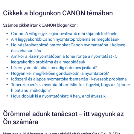
Cikkek a blogunkon CANON témában
Számos cikket írtunk CANON blogunkon:
Canon: A világ egyik leginnovatívabb márkájának története
A 4 leggyakoribb Canon nyomtatóprobléma és megoldásuk
Hol vásárolhat olcsó patronokat Canon nyomatatóba + költség-
összehasonlítás
Amikor a lézernyomtatóban a toner rontja a nyomtatást - 5
leggyakoribb probléma és a megoldásuk
Lézernyomtató hibái: meddig érdemes javítani?
Hogyan kell megfelelően gondoskodni a nyomtatóról?
Időszerű és alapos nyomtatókarbantartás - kevesebb probléma
Tonerek cseréje a nyomtatóban: Mire kell figyelni, hogy az új toner
hibátlanul működjön?
Hova dobjuk ki a nyomtatónkat: 4 hely, ahol átveszik
Örömmel adunk tanácsot – itt vagyunk az
Ön számára