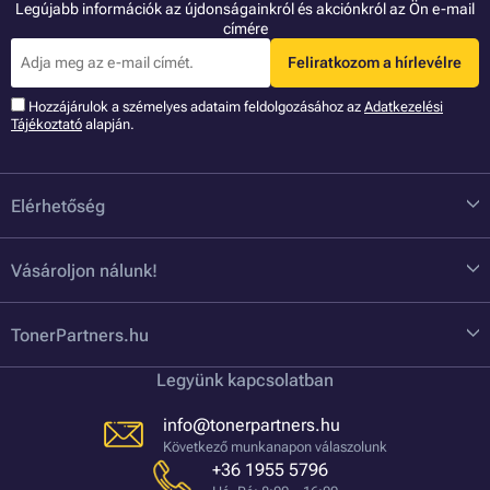
Legújabb információk az újdonságainkról és akciónkról az Ön e-mail
címére
Feliratkozom a hírlevélre
Hozzájárulok a szémelyes adataim feldolgozásához az
Adatkezelési
Tájékoztató
alapján.
Elérhetőség
Vásároljon nálunk!
TonerPartners.hu
Legyünk kapcsolatban
info@tonerpartners.hu
Következő munkanapon válaszolunk
+36 1955 5796