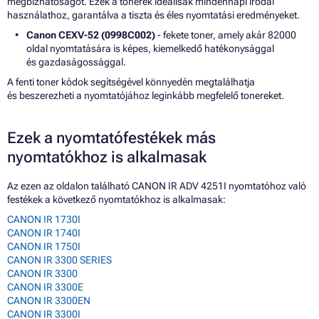
megbízhatóságot. Ezek a tonerek ideálisak mindennapi irodai
használathoz, garantálva a tiszta és éles nyomtatási eredményeket.
Canon CEXV-52 (0998C002)
- fekete toner, amely akár 82000
oldal nyomtatására is képes, kiemelkedő hatékonysággal
és gazdaságossággal.
A fenti toner kódok segítségével könnyedén megtalálhatja
és beszerezheti a nyomtatójához leginkább megfelelő tonereket.
Ezek a nyomtatófestékek más
nyomtatókhoz is alkalmasak
Az ezen az oldalon található CANON IR ADV 4251I nyomtatóhoz való
festékek a következő nyomtatókhoz is alkalmasak:
CANON IR 1730I
CANON IR 1740I
CANON IR 1750I
CANON IR 3300 SERIES
CANON IR 3300
CANON IR 3300E
CANON IR 3300EN
CANON IR 3300I