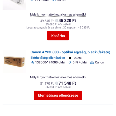
Melyik nyomtatókhoz alkalmas a termék?
45 320 Ft
49 545 Ft
35 685 Ft Áfa nélkül
Legalacsonyabb ár az elmúlt 30 napban:
45 035 Ft
Kosárba
Canon 4793B003 - optikai egység, black (fekete)
Elérhetőség ellenőrzése
Fekete
138000/174000 oldal
0 Ft / oldal
Canon
Melyik nyomtatókhoz alkalmas a termék?
71 540 Ft
81 170 Ft
56 331 Ft Áfa nélkül
Elérhetőség ellenőrzése