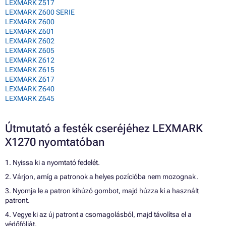
LEXMARK Z517
LEXMARK Z600 SERIE
LEXMARK Z600
LEXMARK Z601
LEXMARK Z602
LEXMARK Z605
LEXMARK Z612
LEXMARK Z615
LEXMARK Z617
LEXMARK Z640
LEXMARK Z645
Útmutató a festék cseréjéhez LEXMARK
X1270 nyomtatóban
1. Nyissa ki a nyomtató fedelét.
2. Várjon, amíg a patronok a helyes pozícióba nem mozognak.
3. Nyomja le a patron kihúzó gombot, majd húzza ki a használt
patront.
4. Vegye ki az új patront a csomagolásból, majd távolítsa el a
védőfóliát.