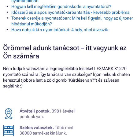
nyomtatókban
Hogyan kell megfelelően gondoskodni a nyomtatóról?
Időszerű és alapos nyomtatókarbantartás - kevesebb probléma
Tonerek cseréje a nyomtatóban: Mire kell figyelni, hogy az új toner
hibátlanul működjön?
Hova dobjuk ki a nyomtatónkat: 4 hely, ahol átveszik
Örömmel adunk tanácsot – itt vagyunk az
Ön számára
Nem tudja kiválasztani a legmegfelelőbb festéket LEXMARK X1270
nyomtató számára, így tanácsra van szüksége? Írjon nekünk chaten
keresztül (jobbra lent a zöld gomb "Kérdése van?") és szívesen
segítünk :)
Átvételi pontok.
3981 átvételi
pontunk van.
Széles választék.
Több mint
38000 terméket kínálunk.