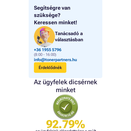
Segítségre van
szüksége?
Keressen minket!
Tanácsadó a
választásban
+36 1955 5796
(8:00 - 16:00)
info@tonerpartners.hu
Érdeklődnék
Az ügyfelek dicsérnek
minket
92.79%