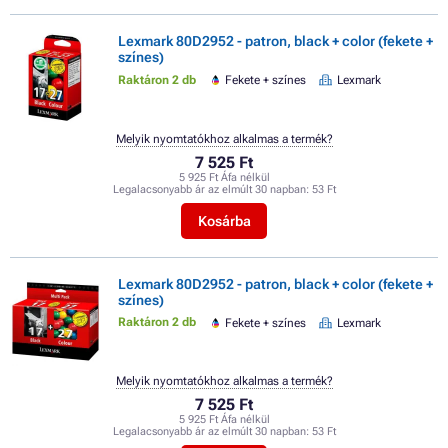
Lexmark 80D2952 - patron, black + color (fekete +
színes)
Raktáron 2 db
Fekete + színes
Lexmark
Melyik nyomtatókhoz alkalmas a termék?
7 525 Ft
5 925 Ft Áfa nélkül
Legalacsonyabb ár az elmúlt 30 napban:
53 Ft
Kosárba
Lexmark 80D2952 - patron, black + color (fekete +
színes)
Raktáron 2 db
Fekete + színes
Lexmark
Melyik nyomtatókhoz alkalmas a termék?
7 525 Ft
5 925 Ft Áfa nélkül
Legalacsonyabb ár az elmúlt 30 napban:
53 Ft