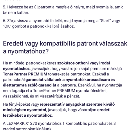
5. Helyezze be az új patront a megfelelő helyre, majd nyomja le, amíg
be nem kattan.
6. Zárja vissza a nyomtató fedelét, majd nyomja meg a "Start" vagy
"OK" gombot a patronok kalibrálásához.
Eredeti vagy kompatibilis patront válasszak
a nyomtatóhoz?
Ha minőségi patronokat keres
szokásos otthoni vagy irodai
nyomtatáshoz
, javasoljuk, hogy vásároljon saját prémium márkájú
TonerPartner PREMIUM
tonereket és patronokat. Ezeknél a
patronoknál
garanciát vállalunk a nyomtató károsodására
és
élettartamra szóló garanciát
a patronra. Ezenkívül, ha nyomtatója
nem fogadja el a TonerPartner PREMIUM nyomtatófestéket,
visszaküldheti, és mi visszatérítjük a pénzét.
Ha fényképeket vagy
reprezentatív anyagokat szeretne kiváló
minőségben nyomtatni
, javasoljuk, hogy vásároljon
eredeti
festékeket a nyomtatóhoz
.
A LEXMARK X1270 nyomtatóhoz 1 kompatibilis patronokat és 3
eredeti patronokat kínálunk.