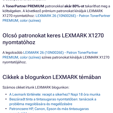
A
TonerPartner PREMIUM
patronokkal
akár 80%-ot
takaríthat meg a
költségeken. A következő prémium patronokat kínáljuk LEXMARK
X1270 nyomtatóhoz:
LEXMARK 26 (10N0026E) - Patron TonerPartner
PREMIUM, color (színes)
Olcsó patronokat keres LEXMARK X1270
nyomtatóhoz
A legolcsóbb
LEXMARK 26 (10N0026E) - Patron TonerPartner
PREMIUM, color (színes)
színes patronokat kínáljuk LEXMARK X1270
nyomtatójához.
Cikkek a blogunkon LEXMARK témában
Számos cikket írtunk LEXMARK blogunkon:
A Lexmark története: recept a sikerhez? Napi 18 óra munka
Beszáradt tinta a tintasugaras nyomtatóban: tanácsok a
probléma megoldására és megelőzésére
Patroncsere HP, Canon, Epson és más tintasugaras