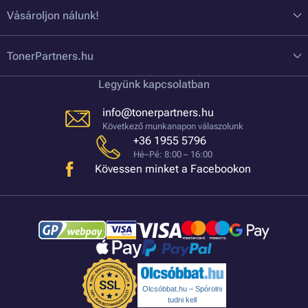
Vásároljon nálunk!
TonerPartners.hu
Legyünk kapcsolatban
info@tonerpartners.hu
Következő munkanapon válaszolunk
+36 1955 5796
Hé–Pé: 8:00 – 16:00
Kövessen minket a Facebookon
Olcsóbbat.hu – Spórolni
tudni kell