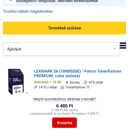
összegéből? Megoldás: alternatív festékkazetták
További cikkek megtekintése
Termékek szűrése
Ajánljuk
LEXMARK 26 (10N0026E) - Patron TonerPartner
PREMIUM, color (színes)
Raktáron > 10 db
Színes
475 oldal
14 Ft / oldal
TonerPartner
Melyik nyomtatókhoz alkalmas a termék?
6 485 Ft
5 106 Ft Áfa nélkül
Legalacsonyabb ár az elmúlt 30 napban:
6 090 Ft
Kosárba