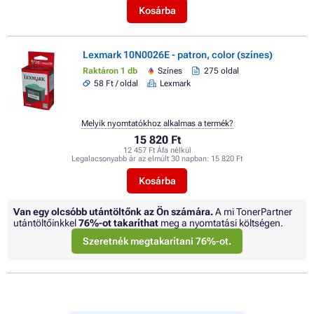
Kosárba
Lexmark 10N0026E - patron, color (színes)
Raktáron 1 db
Színes
275 oldal
58 Ft / oldal
Lexmark
Melyik nyomtatókhoz alkalmas a termék?
15 820 Ft
12 457 Ft Áfa nélkül
Legalacsonyabb ár az elmúlt 30 napban:
15 820 Ft
Kosárba
Van egy olcsóbb utántöltőnk az Ön számára.
A mi TonerPartner
utántöltőinkkel
76%
-ot takaríthat
meg a nyomtatási költségen.
Szeretnék megtakarítani 76%-ot.