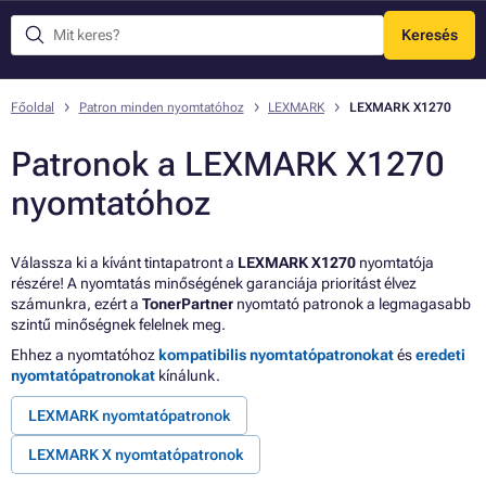
Keresés
Menü
Főoldal
Patron minden nyomtatóhoz
LEXMARK
LEXMARK X1270
Patronok a LEXMARK X1270
nyomtatóhoz
Válassza ki a kívánt tintapatront a
LEXMARK X1270
nyomtatója
részére! A nyomtatás minőségének garanciája prioritást élvez
számunkra, ezért a
TonerPartner
nyomtató patronok a legmagasabb
szintű minőségnek felelnek meg.
Ehhez a nyomtatóhoz
kompatibilis nyomtatópatronokat
és
eredeti
nyomtatópatronokat
kínálunk.
LEXMARK nyomtatópatronok
LEXMARK X nyomtatópatronok