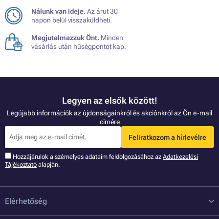
Nálunk van ideje.
Az árut 30
napon belül visszaküldheti.
Megjutalmazzuk Önt.
Minden
vásárlás után hűségpontot kap.
Legyen az elsők között!
Legújabb információk az újdonságainkról és akciónkról az Ön e-mail
címére
Feliratkozom a hírlevélre
Hozzájárulok a szémelyes adataim feldolgozásához az
Adatkezelési
Tájékoztató
alapján.
Elérhetőség