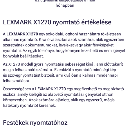
az ügyfeleink elégedettsége a múlt
hónapban
LEXMARK X1270 nyomtató értékelése
A
LEXMARK X1270
egy sokoldalú, otthoni használatra tökéletesen
alkalmas nyomtató. Kiváló választás azok számára, akik egyszerűen
szeretnének dokumentumokat, leveleket vagy akár fényképeket
nyomtatni. Az egyik fő előnye, hogy könnyen kezelhető és nem igényel
bonyolult beállításokat.
Az X1270 modell gyors nyomtatási sebességet kínál, ami időt takarít
meg a felhasználó számára. Ezenkívül a nyomtató minőségi kép-
és szövegnyomtatást biztosít, ami kiválóan alkalmas mindennapi
felhasználásra.
Összességében a LEXMARK X1270 egy megfizethető és megbízható
eszköz, amely kielégíti az alapvető nyomtatási igényeket otthoni
környezetben. Azok számára ajánlott, akik egy egyszerű, mégis
hatékony nyomtatót keresnek.
Festékek nyomtatóhoz