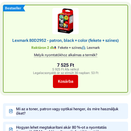
Bestseller
Lexmark 80D2952 - patron, black + color (fekete + színes)
Raktáron 2 db
Fekete + színes
Lexmark
Melyik nyomtatókhoz alkalmas a termék?
7 525 Ft
5 925 Ft Áfa nélkül
Legalacsonyabb ár az elmúlt 30 napban:
53 Ft
Kosárba
Mi az a toner, patron vagy optikai henger, és mire használjuk
őket?
Hogyan lehet megtakarítani akár 80 %-ot a nyomtatás