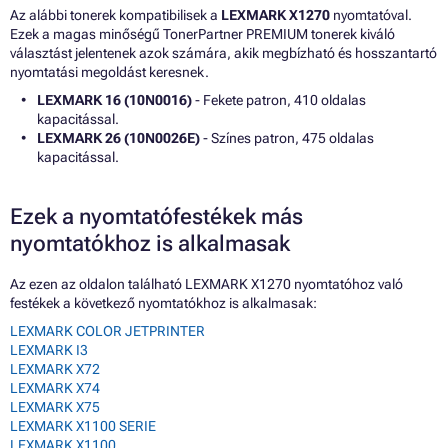
Az alábbi tonerek kompatibilisek a
LEXMARK X1270
nyomtatóval.
Ezek a magas minőségű TonerPartner PREMIUM tonerek kiváló
választást jelentenek azok számára, akik megbízható és hosszantartó
nyomtatási megoldást keresnek.
LEXMARK 16 (10N0016)
- Fekete patron, 410 oldalas
kapacitással.
LEXMARK 26 (10N0026E)
- Színes patron, 475 oldalas
kapacitással.
Ezek a nyomtatófestékek más
nyomtatókhoz is alkalmasak
Az ezen az oldalon található LEXMARK X1270 nyomtatóhoz való
festékek a következő nyomtatókhoz is alkalmasak:
LEXMARK COLOR JETPRINTER
LEXMARK I3
LEXMARK X72
LEXMARK X74
LEXMARK X75
LEXMARK X1100 SERIE
LEXMARK X1100