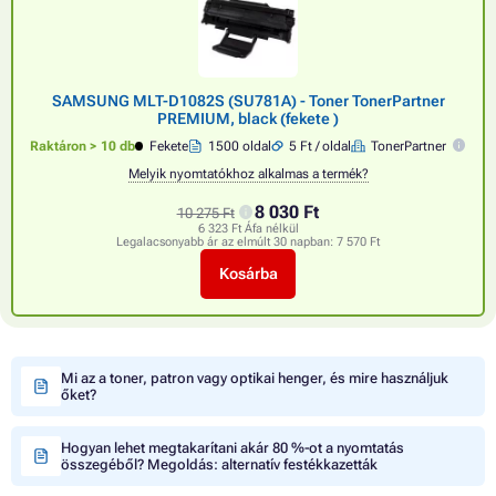
SAMSUNG MLT-D1082S (SU781A) - Toner TonerPartner
PREMIUM, black (fekete )
Raktáron > 10 db
Fekete
1500 oldal
5 Ft / oldal
TonerPartner
Melyik nyomtatókhoz alkalmas a termék?
8 030 Ft
10 275 Ft
6 323 Ft Áfa nélkül
Legalacsonyabb ár az elmúlt 30 napban:
7 570 Ft
Kosárba
Mi az a toner, patron vagy optikai henger, és mire használjuk
őket?
Hogyan lehet megtakarítani akár 80 %-ot a nyomtatás
összegéből? Megoldás: alternatív festékkazetták