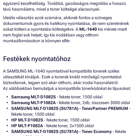
egyszerű kezelhetőség. Továbbá, gazdaságos megoldás a hosszú
távú használatra, mivel a toner költségei alacsonyak.
Ideális választás azok számára, akiknek fontos a szöveges
dokumentumok gyors és hatékony nyomtatása, de nem szeretnének
sokat költeni a nyomtatási költségekre. A
ML-1640
kis mérete miatt
nem foglal sok helyet, így kis irodákban vagy otthoni
munkaállomásokon is könnyen elfér.
Festékek nyomtatóhoz
A SAMSUNG ML-1640 nyomtatóval kompatibilis tonerek széles
választékát kínáljuk. Ezek a tonerek kiváló minőségű nyomtatást
biztosítanak, legyen szó akár otthoni, akár irodai használatról.
Az alábbiakban bemutatjuk a kompatibilis tonerkódokat és típusokat:
Samsung MLT-D1082S
- fekete toner, 1500 oldal
Samsung MLT-P1082A
- fekete toner, 2db, összesen 3000 oldal
SAMSUNG MLT-D1082S (SU781A) - TonerPartner PREMIUM
-
fekete toner, 1500 oldal
HP MLT-D1082S
- fekete toner, 1500 oldal
HP MLT-P1082A
- fekete toner, 2x1500 oldal
SAMSUNG MLT-D1082S (SU781A) - Toner Economy
- fekete