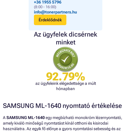
+36 1955 5796
(8:00 - 16:00)
info@tonerpartners.hu
Érdeklődnék
Az ügyfelek dicsérnek
minket
92.79%
az ügyfeleink elégedettsége a múlt
hónapban
SAMSUNG ML-1640 nyomtató értékelése
A
SAMSUNG ML-1640
egy megbízható monokróm lézernyomtató,
amely kiváló minőségű nyomtatást kínál otthoni és kisirodai
használatra. Az egyik fő előnye a gyors nyomtatási sebesség és az