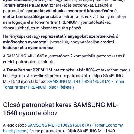
TonerPartner PREMIUM
tonereket és patronokat. Ezeknél a
patronoknál
garanciát vállalunk a nyomtató károsodására
és
élettartamra szóló garanciát
a patronra. Ezenkívül, ha nyomtatója
nem fogadja el a TonerPartner PREMIUM nyomtatófestéket,
visszaküldheti, és mi visszatérítjük a pénzét.
Ha fényképeket vagy
reprezentatív anyagokat szeretne kiváló
minőségben nyomtatni
, javasoljuk, hogy vásároljon
eredeti
festékeket a nyomtatóhoz
.
A SAMSUNG ML-1640 nyomtatóhoz 2 kompatibilis patronokat és 0
eredeti patronokat kínálunk.
A
TonerPartner PREMIUM
patronokkal
akár 80%-ot
takaríthat meg a
költségeken. A következő prémium patronokat kínáljuk SAMSUNG
ML-1640 nyomtatóhoz:
SAMSUNG MLT-D1082S (SU781A) - Toner
TonerPartner PREMIUM, black (fekete )
Olcsó patronokat keres SAMSUNG ML-
1640 nyomtatóhoz
A legolcsóbb
SAMSUNG MLT-D1082S (SU781A) - Toner Economy,
black (fekete )
fekete patronokat kínáljuk SAMSUNG ML-1640