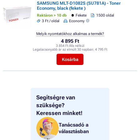
SAMSUNG MLT-D1082S (SU781A) - Toner
Economy, black (fekete )
Raktáron > 10 db
Fekete
1500 oldal
3 Ft / oldal
Economy
Melyik nyomtatókhoz alkalmas a termék?
4 895 Ft
3 854 Ft Áfa nélkül
Legalacsonyabb ár az elmúlt 30 napban:
4 795 Ft
Kosárba
Segítségre van
szüksége?
Keressen minket!
Tanácsadó a
választásban