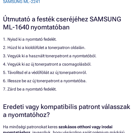
SAMSUNG ML-2241
Útmutató a festék cseréjéhez SAMSUNG
ML-1640 nyomtatóban
1. Nyisd ki a nyomtató fedelét.
2. Húzd ki a kioldófület a tonerpatron oldalán.
3. Vegyük ki a használt tonerpatront a nyomtatóból.
4. Vegyük ki az új tonerpatront a csomagolásból.
5. Távolítsd el a védőfóliát az új tonerpatronról.
6. Illessze be az új tonerpatront a nyomtatóba.
7. Zárd be a nyomtató fedelét.
Eredeti vagy kompatibilis patront válasszak
a nyomtatóhoz?
Ha minőségi patronokat keres
szokásos otthoni vagy irodai
nyomtatáshoz
, javasoljuk, hogy vásároljon saját prémium márkájú