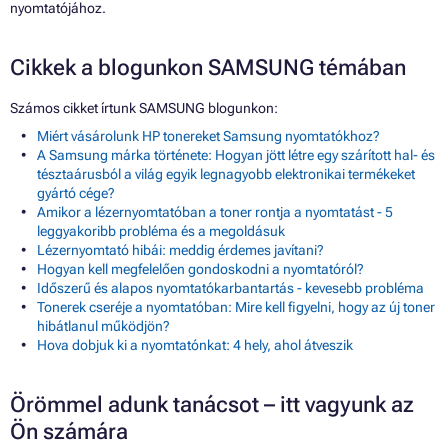
nyomtatójához.
Cikkek a blogunkon SAMSUNG témában
Számos cikket írtunk SAMSUNG blogunkon:
Miért vásárolunk HP tonereket Samsung nyomtatókhoz?
A Samsung márka története: Hogyan jött létre egy szárított hal- és
tésztaárusból a világ egyik legnagyobb elektronikai termékeket
gyártó cége?
Amikor a lézernyomtatóban a toner rontja a nyomtatást - 5
leggyakoribb probléma és a megoldásuk
Lézernyomtató hibái: meddig érdemes javítani?
Hogyan kell megfelelően gondoskodni a nyomtatóról?
Időszerű és alapos nyomtatókarbantartás - kevesebb probléma
Tonerek cseréje a nyomtatóban: Mire kell figyelni, hogy az új toner
hibátlanul működjön?
Hova dobjuk ki a nyomtatónkat: 4 hely, ahol átveszik
Örömmel adunk tanácsot – itt vagyunk az
Ön számára