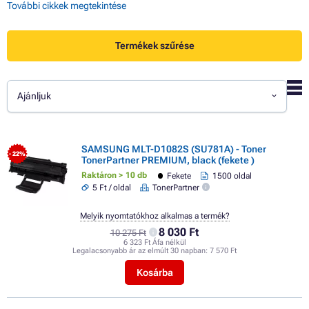
További cikkek megtekintése
Termékek szűrése
Ajánljuk
SAMSUNG MLT-D1082S (SU781A) - Toner
- 22%
TonerPartner PREMIUM, black (fekete )
Raktáron > 10 db
Fekete
1500 oldal
5 Ft / oldal
TonerPartner
Melyik nyomtatókhoz alkalmas a termék?
8 030 Ft
10 275 Ft
6 323 Ft Áfa nélkül
Legalacsonyabb ár az elmúlt 30 napban:
7 570 Ft
Kosárba