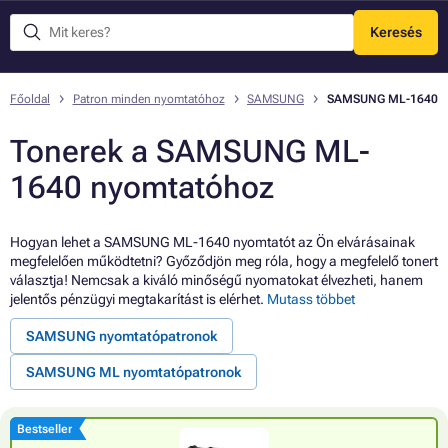
Keresés
Menü
Főoldal
Patron minden nyomtatóhoz
SAMSUNG
SAMSUNG ML-1640
Tonerek a SAMSUNG ML-
1640 nyomtatóhoz
Hogyan lehet a SAMSUNG ML-1640 nyomtatót az Ön elvárásainak
megfelelően működtetni? Győződjön meg róla, hogy a megfelelő tonert
választja! Nemcsak a kiváló minőségű nyomatokat élvezheti, hanem
jelentős pénzügyi megtakarítást is elérhet.
Mutass többet
SAMSUNG nyomtatópatronok
SAMSUNG ML nyomtatópatronok
Bestseller