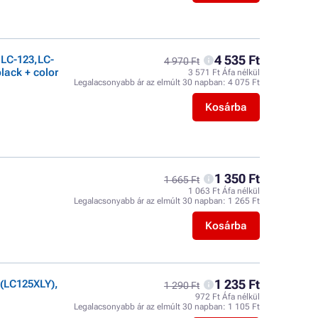
4 535 Ft
LC-123,LC-
4 970 Ft
ack + color
3 571 Ft Áfa nélkül
Legalacsonyabb ár az elmúlt 30 napban:
4 075 Ft
Kosárba
1 350 Ft
1 665 Ft
1 063 Ft Áfa nélkül
Legalacsonyabb ár az elmúlt 30 napban:
1 265 Ft
Kosárba
1 235 Ft
(LC125XLY),
1 290 Ft
972 Ft Áfa nélkül
Legalacsonyabb ár az elmúlt 30 napban:
1 105 Ft