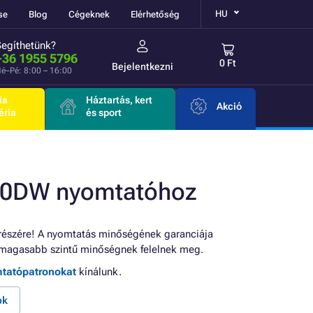
HU
se
Blog
Cégeknek
Elérhetőség
Segíthetünk?
+36 1955 5796
0 Ft
Bejelentkezni
é–Pé: 8:00 – 16:00
ia
Háztartás, kert
Akció
éria
és sport
20DW nyomtatóhoz
részére! A nyomtatás minőségének garanciája
magasabb szintű minőségnek felelnek meg.
mtatópatronokat
kínálunk.
ok