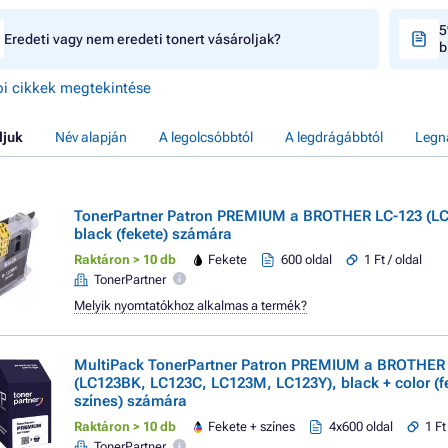
5
Eredeti vagy nem eredeti tonert vásároljak?
b
i cikkek megtekintése
ljuk
Név alapján
A legolcsóbbtól
A legdrágábbtól
Legn
TonerPartner Patron PREMIUM a BROTHER LC-123 (L
black (fekete) számára
Raktáron > 10 db
Fekete
600 oldal
1 Ft / oldal
TonerPartner
Melyik nyomtatókhoz alkalmas a termék?
MultiPack TonerPartner Patron PREMIUM a BROTHER
(LC123BK, LC123C, LC123M, LC123Y), black + color (f
színes) számára
Raktáron > 10 db
Fekete + színes
4x600 oldal
1 Ft
TonerPartner