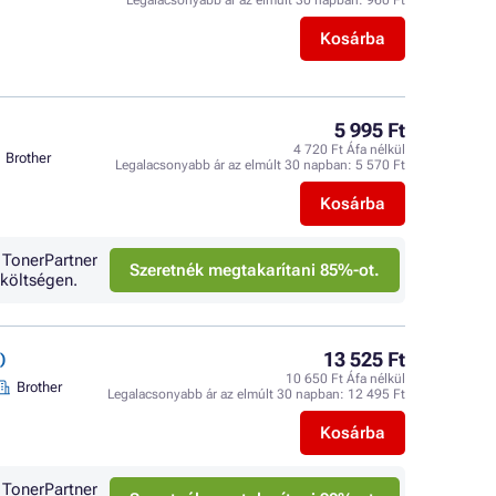
Legalacsonyabb ár az elmúlt 30 napban:
960 Ft
Kosárba
5 995 Ft
4 720 Ft Áfa nélkül
Brother
Legalacsonyabb ár az elmúlt 30 napban:
5 570 Ft
Kosárba
 TonerPartner
Szeretnék megtakarítani 85%-ot.
költségen.
13 525 Ft
)
10 650 Ft Áfa nélkül
Brother
Legalacsonyabb ár az elmúlt 30 napban:
12 495 Ft
Kosárba
 TonerPartner