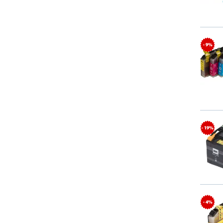
- 9%
- 19%
- 4%