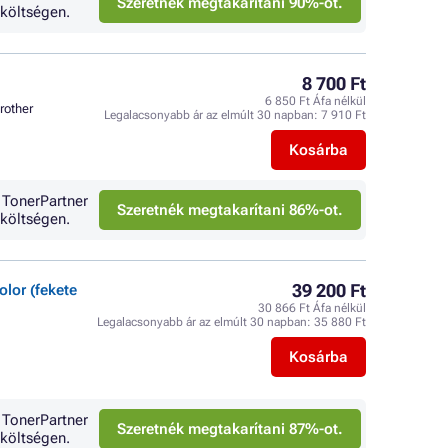
Szeretnék megtakarítani 90%-ot.
költségen.
8 700 Ft
6 850 Ft Áfa nélkül
rother
Legalacsonyabb ár az elmúlt 30 napban:
7 910 Ft
Kosárba
 TonerPartner
Szeretnék megtakarítani 86%-ot.
költségen.
39 200 Ft
lor (fekete
30 866 Ft Áfa nélkül
Legalacsonyabb ár az elmúlt 30 napban:
35 880 Ft
Kosárba
 TonerPartner
Szeretnék megtakarítani 87%-ot.
költségen.