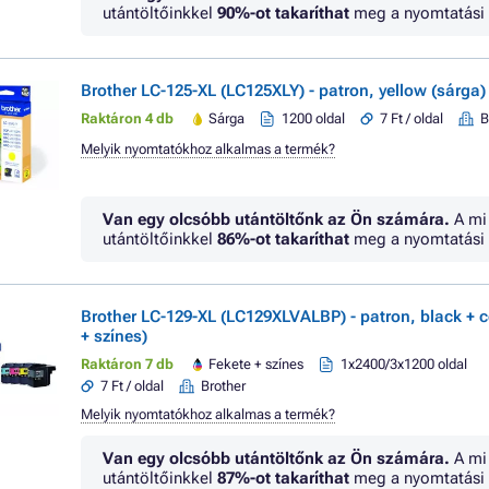
utántöltőinkkel
90%
-ot takaríthat
meg a nyomtatási 
Brother LC-125-XL (LC125XLY) - patron, yellow (sárga)
Raktáron 4 db
Sárga
1200 oldal
7 Ft / oldal
B
Melyik nyomtatókhoz alkalmas a termék?
Van egy olcsóbb utántöltőnk az Ön számára.
A mi
utántöltőinkkel
86%
-ot takaríthat
meg a nyomtatási 
Brother LC-129-XL (LC129XLVALBP) - patron, black + co
+ színes)
Raktáron 7 db
Fekete + színes
1x2400/3x1200 oldal
7 Ft / oldal
Brother
Melyik nyomtatókhoz alkalmas a termék?
Van egy olcsóbb utántöltőnk az Ön számára.
A mi
utántöltőinkkel
87%
-ot takaríthat
meg a nyomtatási 