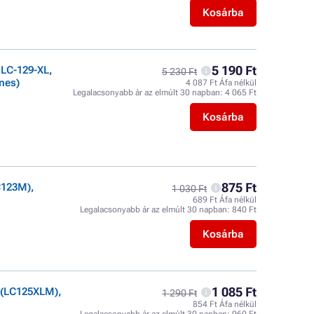
Kosárba
5 190 Ft
LC-129-XL,
5 230 Ft
nes)
4 087 Ft Áfa nélkül
Legalacsonyabb ár az elmúlt 30 napban:
4 065 Ft
Kosárba
875 Ft
C123M),
1 030 Ft
689 Ft Áfa nélkül
Legalacsonyabb ár az elmúlt 30 napban:
840 Ft
Kosárba
1 085 Ft
 (LC125XLM),
1 290 Ft
854 Ft Áfa nélkül