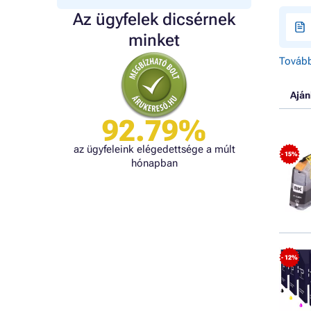
Az ügyfelek dicsérnek
minket
Tovább
Aján
92.79%
az ügyfeleink elégedettsége a múlt
- 15%
hónapban
- 12%