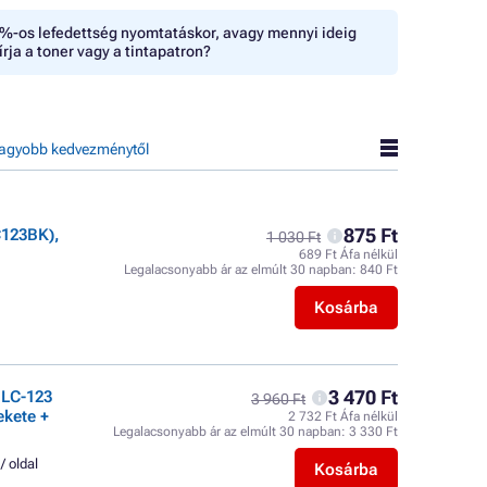
%-os lefedettség nyomtatáskor, avagy mennyi ideig
írja a toner vagy a tintapatron?
agyobb kedvezménytől
875 Ft
C123BK),
1 030 Ft
689 Ft Áfa nélkül
Legalacsonyabb ár az elmúlt 30 napban:
840 Ft
Kosárba
3 470 Ft
 LC-123
3 960 Ft
ekete +
2 732 Ft Áfa nélkül
Legalacsonyabb ár az elmúlt 30 napban:
3 330 Ft
 / oldal
Kosárba