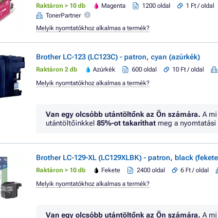
Raktáron > 10 db
Magenta
1200 oldal
1 Ft / oldal
TonerPartner
Melyik nyomtatókhoz alkalmas a termék?
Brother LC-123 (LC123C) - patron, cyan (azúrkék)
Raktáron 2 db
Azúrkék
600 oldal
10 Ft / oldal
Melyik nyomtatókhoz alkalmas a termék?
Van egy olcsóbb utántöltőnk az Ön számára.
A mi
utántöltőinkkel
85%
-ot takaríthat
meg a nyomtatási 
Brother LC-129-XL (LC129XLBK) - patron, black (fekete
Raktáron > 10 db
Fekete
2400 oldal
6 Ft / oldal
Melyik nyomtatókhoz alkalmas a termék?
Van egy olcsóbb utántöltőnk az Ön számára.
A mi