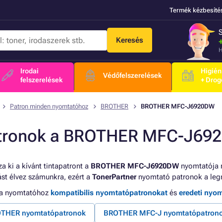
Termék kézbesíté
Keresés
H
Irodai
Higién
Védőfelszerelések
felszerelések
+ Drog
Patron minden nyomtatóhoz
BROTHER
BROTHER MFC-J6920DW
tronok a BROTHER MFC-J69
a ki a kívánt tintapatront a
BROTHER MFC-J6920DW
nyomtatója 
tást élvez számunkra, ezért a
TonerPartner
nyomtató patronok a leg
 a nyomtatóhoz
kompatibilis nyomtatópatronokat
és
eredeti nyo
THER nyomtatópatronok
BROTHER MFC-J nyomtatópatron