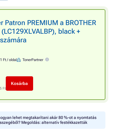
ner Patron PREMIUM a BROTHER
 (LC129XLVALBP), black +
) számára
1 Ft / oldal
TonerPartner
Kosárba
5 Ft
ogyan lehet megtakarítani akár 80 %-ot a nyomtatás
sszegéből? Megoldás: alternatív festékkazetták