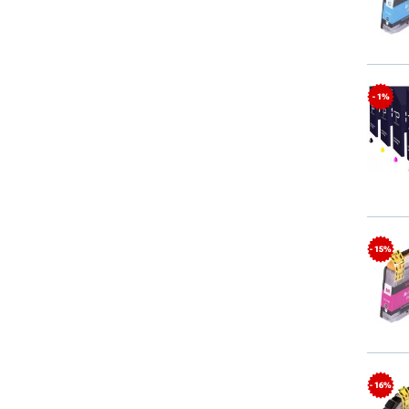
- 1%
- 15%
- 16%