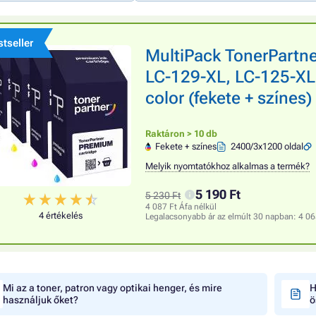
tseller
MultiPack TonerPart
LC-129-XL, LC-125-XL
color (fekete + színes
Raktáron > 10 db
Fekete + színes
2400/3x1200 oldal
Melyik nyomtatókhoz alkalmas a termék?
5 190 Ft
5 230 Ft
4 087 Ft Áfa nélkül
4 értékelés
Legalacsonyabb ár az elmúlt 30 napban:
4 06
Mi az a toner, patron vagy optikai henger, és mire
H
használjuk őket?
ö