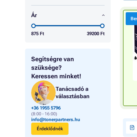
Ár
Bes
875
Ft
39200
Ft
Segítségre van
szüksége?
Keressen minket!
Tanácsadó a
választásban
+36 1955 5796
(8:00 - 16:00)
info@tonerpartners.hu
Érdeklődnék