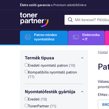
Életre szóló garancia
a Premium utántöltőinkre
Patron minden
Elektronika
nyomtatóhoz
+ IT
Főoldal
Termék típusa
Pa
Eredeti nyomtató patron
(10)
Kompatibilis nyomtató patron
(11)
Válassz
priori
Nyomtatófesték gyártója
Ehhez
Eredeti
(10)
BRO
TonerPartner
(11)