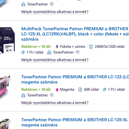
TonerPartner
Melyik nyomtatókhoz alkalmas a termék?
MultiPack TonerPartner Patron PREMIUM a BROTHER 
LC-125-XL (LC129XLVALBP), black + color (fekete + szí
számára
Raktáron > 10 db
Fekete + színes
2400/3x1200 oldal
1 Ft / oldal
TonerPartner
Melyik nyomtatókhoz alkalmas a termék?
TonerPartner Patron PREMIUM a BROTHER LC-123 (L
magenta számára
Raktáron > 10 db
Magenta
600 oldal
1 Ft / oldal
TonerPartner
Melyik nyomtatókhoz alkalmas a termék?
TonerPartner Patron PREMIUM a BROTHER LC-125-XL
magenta számára