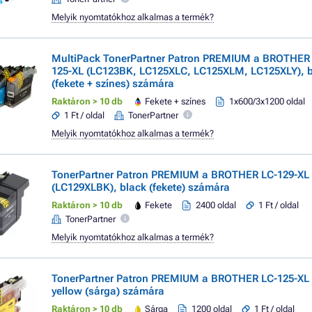
Melyik nyomtatókhoz alkalmas a termék?
MultiPack TonerPartner Patron PREMIUM a BROTHER 
125-XL (LC123BK, LC125XLC, LC125XLM, LC125XLY), bl
(fekete + színes) számára
Raktáron > 10 db
Fekete + színes
1x600/3x1200 oldal
1 Ft / oldal
TonerPartner
Melyik nyomtatókhoz alkalmas a termék?
TonerPartner Patron PREMIUM a BROTHER LC-129-XL
(LC129XLBK), black (fekete) számára
Raktáron > 10 db
Fekete
2400 oldal
1 Ft / oldal
TonerPartner
Melyik nyomtatókhoz alkalmas a termék?
TonerPartner Patron PREMIUM a BROTHER LC-125-XL 
yellow (sárga) számára
Raktáron > 10 db
Sárga
1200 oldal
1 Ft / oldal