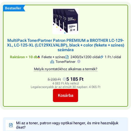
Bestseller
MultiPack TonerPartner Patron PREMIUM a BROTHER LC-129-
XL, LC-125-XL (LC129XLVALBP), black + color (fekete + színes)
számára
Raktáron > 10 db
Fekete + színes
2400/3x1200 oldal
1 Ft / oldal
TonerPartner
Melyik nyomtatókhoz alkalmas a termék?
5 185 Ft
5 230 Ft
4 083 Ft Áfa nélkül
Legalacsonyabb ár az elmúlt 30 napban:
4 065 Ft
Kosárba
Mi az a toner, patron vagy optikai henger, és mire használjuk
őket?