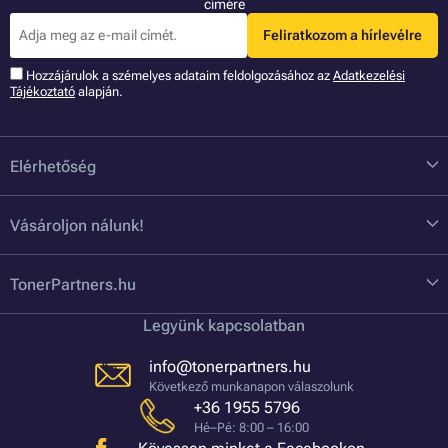
címére
Feliratkozom a hírlevélre
Hozzájárulok a szémelyes adataim feldolgozásához az
Adatkezelési
Tájékoztató
alapján.
Elérhetőség
Vásároljon nálunk!
TonerPartners.hu
Legyünk kapcsolatban
info@tonerpartners.hu
Következő munkanapon válaszolunk
+36 1955 5796
Hé–Pé: 8:00 – 16:00