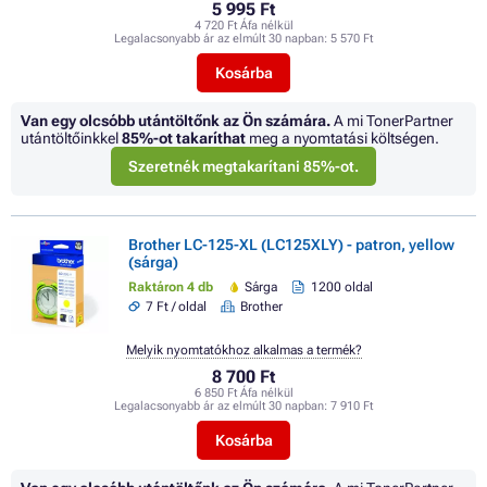
5 995 Ft
4 720 Ft Áfa nélkül
Legalacsonyabb ár az elmúlt 30 napban:
5 570 Ft
Kosárba
Van egy olcsóbb utántöltőnk az Ön számára.
A mi TonerPartner
utántöltőinkkel
85%
-ot takaríthat
meg a nyomtatási költségen.
Szeretnék megtakarítani 85%-ot.
Brother LC-125-XL (LC125XLY) - patron, yellow
(sárga)
Raktáron 4 db
Sárga
1200 oldal
7 Ft / oldal
Brother
Melyik nyomtatókhoz alkalmas a termék?
8 700 Ft
6 850 Ft Áfa nélkül
Legalacsonyabb ár az elmúlt 30 napban:
7 910 Ft
Kosárba