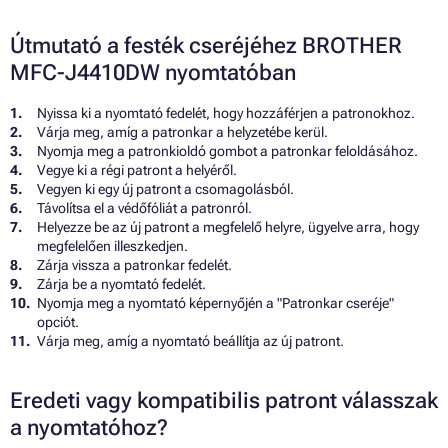
Útmutató a festék cseréjéhez BROTHER
MFC-J4410DW nyomtatóban
Nyissa ki a nyomtató fedelét, hogy hozzáférjen a patronokhoz.
Várja meg, amíg a patronkar a helyzetébe kerül.
Nyomja meg a patronkioldó gombot a patronkar feloldásához.
Vegye ki a régi patront a helyéről.
Vegyen ki egy új patront a csomagolásból.
Távolítsa el a védőfóliát a patronról.
Helyezze be az új patront a megfelelő helyre, ügyelve arra, hogy
megfelelően illeszkedjen.
Zárja vissza a patronkar fedelét.
Zárja be a nyomtató fedelét.
Nyomja meg a nyomtató képernyőjén a "Patronkar cseréje"
opciót.
Várja meg, amíg a nyomtató beállítja az új patront.
Eredeti vagy kompatibilis patront válasszak
a nyomtatóhoz?