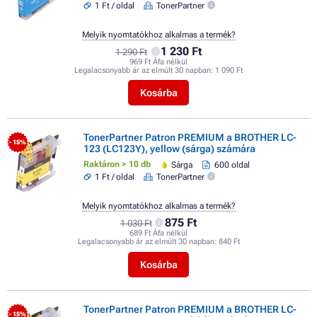
1 Ft / oldal
TonerPartner
Melyik nyomtatókhoz alkalmas a termék?
1 230 Ft
1 290 Ft
969 Ft Áfa nélkül
Legalacsonyabb ár az elmúlt 30 napban:
1 090 Ft
Kosárba
TonerPartner Patron PREMIUM a BROTHER LC-
- 15%
123 (LC123Y), yellow (sárga) számára
Raktáron > 10 db
Sárga
600 oldal
1 Ft / oldal
TonerPartner
Melyik nyomtatókhoz alkalmas a termék?
875 Ft
1 030 Ft
689 Ft Áfa nélkül
Legalacsonyabb ár az elmúlt 30 napban:
840 Ft
Kosárba
TonerPartner Patron PREMIUM a BROTHER LC-
- 15%