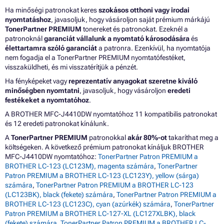
Ha minőségi patronokat keres
szokásos otthoni vagy irodai
nyomtatáshoz
, javasoljuk, hogy vásároljon saját prémium márkájú
TonerPartner PREMIUM
tonereket és patronokat. Ezeknél a
patronoknál
garanciát vállalunk a nyomtató károsodására
és
élettartamra szóló garanciát
a patronra. Ezenkívül, ha nyomtatója
nem fogadja el a TonerPartner PREMIUM nyomtatófestéket,
visszaküldheti, és mi visszatérítjük a pénzét.
Ha fényképeket vagy
reprezentatív anyagokat szeretne kiváló
minőségben nyomtatni
, javasoljuk, hogy vásároljon
eredeti
festékeket a nyomtatóhoz
.
A BROTHER MFC-J4410DW nyomtatóhoz 11 kompatibilis patronokat
és 12 eredeti patronokat kínálunk.
A
TonerPartner PREMIUM
patronokkal
akár 80%-ot
takaríthat meg a
költségeken. A következő prémium patronokat kínáljuk BROTHER
MFC-J4410DW nyomtatóhoz:
TonerPartner Patron PREMIUM a
BROTHER LC-123 (LC123M), magenta számára
,
TonerPartner
Patron PREMIUM a BROTHER LC-123 (LC123Y), yellow (sárga)
számára
,
TonerPartner Patron PREMIUM a BROTHER LC-123
(LC123BK), black (fekete) számára
,
TonerPartner Patron PREMIUM a
BROTHER LC-123 (LC123C), cyan (azúrkék) számára
,
TonerPartner
Patron PREMIUM a BROTHER LC-127-XL (LC127XLBK), black
(fekete) számára
,
TonerPartner Patron PREMIUM a BROTHER LC-