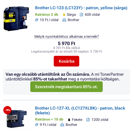
Brother LC-123 (LC123Y) - patron, yellow (sárga)
Raktáron 2 db
Sárga
600 oldal
10 Ft / oldal
Brother
Melyik nyomtatókhoz alkalmas a termék?
5 970 Ft
4 701 Ft Áfa nélkül
Legalacsonyabb ár az elmúlt 30 napban:
5 730 Ft
Kosárba
Van egy olcsóbb utántöltőnk az Ön számára.
A mi TonerPartner
utántöltőinkkel
85%
-ot takaríthat
meg a nyomtatási költségen.
Szeretnék megtakarítani 85%-ot.
Brother LC-127-XL (LC127XLBK) - patron, black
- 9%
(fekete)
Raktáron > 10 db
Fekete
1200 oldal
9 Ft / oldal
Brother