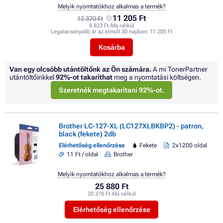
Melyik nyomtatókhoz alkalmas a termék?
11 205 Ft
12 370 Ft
8 823 Ft Áfa nélkül
Legalacsonyabb ár az elmúlt 30 napban:
11 205 Ft
Kosárba
Van egy olcsóbb utántöltőnk az Ön számára.
A mi TonerPartner
utántöltőinkkel
92%
-ot takaríthat
meg a nyomtatási költségen.
Szeretnék megtakarítani 92%-ot.
Brother LC-127-XL (LC127XLBKBP2) - patron,
black (fekete) 2db
Elérhetőség ellenőrzése
Fekete
2x1200 oldal
11 Ft / oldal
Brother
Melyik nyomtatókhoz alkalmas a termék?
25 880 Ft
20 378 Ft Áfa nélkül
Elérhetőség ellenőrzése