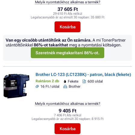
Melyik nyomtatókhoz alkalmas a termék?
37 605 Ft
29 610 Ft Áfa nélkül
Legalacsonyabb ár az elmúlt 30 napban:
35 880 Ft
Kosárba
Van egy olcsóbb utántöltőnk az Ön számára.
A mi TonerPartner
utántöltőinkkel
86%
-ot takaríthat
meg a nyomtatási költségen.
Szeretnék megtakarítani 86%-ot.
Brother LC-123 (LC123BK) - patron, black (fekete)
Raktáron 2 db
Fekete
600 oldal
16 Ft / oldal
Brother
Melyik nyomtatókhoz alkalmas a termék?
9 405 Ft
7 406 Ft Áfa nélkül
Legalacsonyabb ár az elmúlt 30 napban:
8 915 Ft
Kosárba