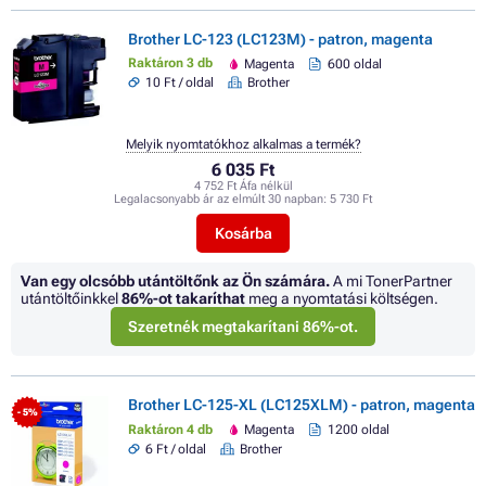
Brother LC-123 (LC123M) - patron, magenta
Raktáron 3 db
Magenta
600 oldal
10 Ft / oldal
Brother
Melyik nyomtatókhoz alkalmas a termék?
6 035 Ft
4 752 Ft Áfa nélkül
Legalacsonyabb ár az elmúlt 30 napban:
5 730 Ft
Kosárba
Van egy olcsóbb utántöltőnk az Ön számára.
A mi TonerPartner
utántöltőinkkel
86%
-ot takaríthat
meg a nyomtatási költségen.
Szeretnék megtakarítani 86%-ot.
Brother LC-125-XL (LC125XLM) - patron, magenta
- 5%
Raktáron 4 db
Magenta
1200 oldal
6 Ft / oldal
Brother