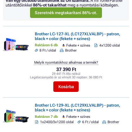
Van egy olcsóbb utántöltőnk az Ön számára.
A mi TonerPartner
utántöltőinkkel
86%
-ot takaríthat
meg a nyomtatási költségen.
Szeretnék megtakarítani 86%-ot.
Brother LC-127-XL (LC127XLVALBP) - patron,
black + color (fekete + színes)
Raktáron 6 db
Fekete + színes
4x1200 oldal
8 Ft / oldal
Brother
Melyik nyomtatókhoz alkalmas a termék?
37 390 Ft
29 441 Ft Áfa nélkül
Legalacsonyabb ár az elmúlt 30 napban:
36 080 Ft
Kosárba
Brother LC-129-XL (LC129XLVALBP) - patron,
black + color (fekete + színes)
Raktáron 7 db
Fekete + színes
1x2400/3x1200 oldal
6 Ft / oldal
Brother