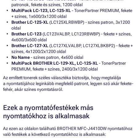
patronok, fekete és színes, 1200 oldal
MultiPack LC-123, LC-125-XL
- TonerPartner PREMIUM, fekete
+ színes, 1x600/3x1200 oldal
Brother LC-125-XL
(LC125XLRBWBP) - színes patron, 3x1200
oldal
Brother LC-123
(LC123VALBP, LC123RBWBP) - fekete + színes,
4x600/3x600 oldal
Brother LC-127-XL
(LC127XLVALBP, LC127XLBKBP2) - fekete +
színes, 4x1200/2x1200 oldal
No Name
- színes patron, 4x600 oldal
MultiPack BROTHER LC-129-XL, LC-125-XL
- TonerPartner
PREMIUM, fekete + színes, 2400/3x1200 oldal
Az említett tonerek széles választéka biztosítja, hogy megtalálja
a nyomtatójához leginkább megfelelő patront, legyen szó akár fekete-
fehér, akár színes nyomtatásról.
Ezek a nyomtatófestékek más
nyomtatókhoz is alkalmasak
Az ezen az oldalon található BROTHER MFC-J4410DW nyomtatóhoz
való festékek a következő nyomtatókhoz is alkalmasak: