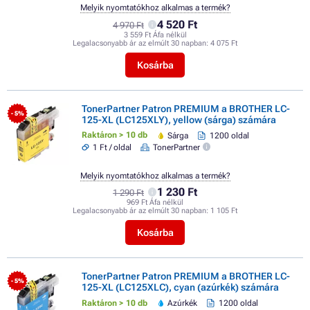
Melyik nyomtatókhoz alkalmas a termék?
4 520 Ft
4 970 Ft
3 559 Ft Áfa nélkül
Legalacsonyabb ár az elmúlt 30 napban:
4 075 Ft
Kosárba
TonerPartner Patron PREMIUM a BROTHER LC-
- 5%
125-XL (LC125XLY), yellow (sárga) számára
Raktáron > 10 db
Sárga
1200 oldal
1 Ft / oldal
TonerPartner
Melyik nyomtatókhoz alkalmas a termék?
1 230 Ft
1 290 Ft
969 Ft Áfa nélkül
Legalacsonyabb ár az elmúlt 30 napban:
1 105 Ft
Kosárba
TonerPartner Patron PREMIUM a BROTHER LC-
- 5%
125-XL (LC125XLC), cyan (azúrkék) számára
Raktáron > 10 db
Azúrkék
1200 oldal