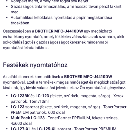
Kompakt méret, amely nem foglal sok helyet.
Gazdaságos tintafelhasználás, ami hosszú távon pénzt takarít
meg.
Automatikus kétoldalas nyomtatás a papír megtakarítása
érdekében.
Összességében a
BROTHER MFC-J4410DW
egy megbízható
és hatékony nyomtató, amely tökéletes választás azok számára, akik
sokoldalúságot és gazdaságosságot keresnek mindennapi
nyomtatási feladataikhoz.
Festékek nyomtatóhoz
Az alábbi tonerek kompatibilisek a
BROTHER MFC-J4410DW
nyomtatóval. Ezek a termékek magas minőséget és megbízhatóságot
kínálnak, így kiváló választást jelentenek az Ön nyomtatási igényeihez.
LC-123BK
és
LC-123
(fekete, azúrkék, magenta, sárga) - Xerox
patronok, 16ml/10ml
LC-123
sorozat (fekete, azúrkék, magenta, sárga) - TonerPartner
PREMIUM patronok, 600 oldal
MultiPack LC-123
- TonerPartner PREMIUM, fekete + színes,
4x600 oldal
LC-127-XL
és
LC-125-XL
sorozat - TonerPartner PREMIUM