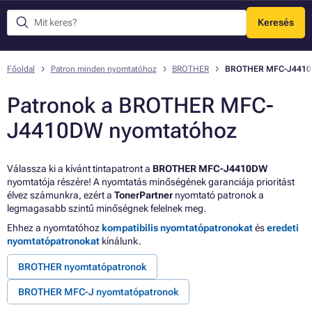
Keresés
Menü
Főoldal
Patron minden nyomtatóhoz
BROTHER
BROTHER MFC-J441
Patronok a BROTHER MFC-
J4410DW nyomtatóhoz
Válassza ki a kívánt tintapatront a
BROTHER MFC-J4410DW
nyomtatója részére! A nyomtatás minőségének garanciája prioritást
élvez számunkra, ezért a
TonerPartner
nyomtató patronok a
legmagasabb szintű minőségnek felelnek meg.
Ehhez a nyomtatóhoz
kompatibilis nyomtatópatronokat
és
eredeti
nyomtatópatronokat
kínálunk.
BROTHER nyomtatópatronok
BROTHER MFC-J nyomtatópatronok