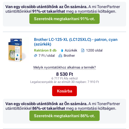
Van egy olcsóbb utántöltőnk az Ön számára.
A mi TonerPartner
utántöltőinkkel
91%
-ot takaríthat
meg a nyomtatási költségen.
Szeretnék megtakarítani 91%-ot.
Brother LC-125-XL (LC125XLC) - patron, cyan
(azúrkék)
Raktáron 8 db
Azúrkék
1200 oldal
7 Ft / oldal
Brother
Melyik nyomtatókhoz alkalmas a termék?
8 530 Ft
6 717 Ft Áfa nélkül
Legalacsonyabb ár az elmúlt 30 napban:
7 910 Ft
Kosárba
Van egy olcsóbb utántöltőnk az Ön számára.
A mi TonerPartner
utántöltőinkkel
86%
-ot takaríthat
meg a nyomtatási költségen.
Szeretnék megtakarítani 86%-ot.