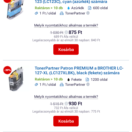
123 (LC123C), cyan (azúrkék) számára
Raktáron > 10 db
Azúrkék
600 oldal
1 Ft / oldal
TonerPartner
Melyik nyomtatókhoz alkalmas a termék?
875 Ft
1 030 Ft
689 Ft Áfa nélkül
Legalacsonyabb ár az elmúlt 30 napban:
840 Ft
Kosárba
TonerPartner Patron PREMIUM a BROTHER LC-
- 39%
127-XL (LC127XLBK), black (fekete) számára
Raktáron > 10 db
Fekete
1200 oldal
1 Ft / oldal
TonerPartner
Melyik nyomtatókhoz alkalmas a termék?
930 Ft
1 515 Ft
732 Ft Áfa nélkül
Legalacsonyabb ár az elmúlt 30 napban:
775 Ft
Kosárba