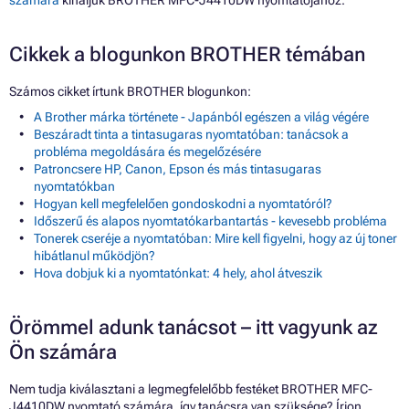
számára
kínáljuk BROTHER MFC-J4410DW nyomtatójához.
Cikkek a blogunkon BROTHER témában
Számos cikket írtunk BROTHER blogunkon:
A Brother márka története - Japánból egészen a világ végére
Beszáradt tinta a tintasugaras nyomtatóban: tanácsok a
probléma megoldására és megelőzésére
Patroncsere HP, Canon, Epson és más tintasugaras
nyomtatókban
Hogyan kell megfelelően gondoskodni a nyomtatóról?
Időszerű és alapos nyomtatókarbantartás - kevesebb probléma
Tonerek cseréje a nyomtatóban: Mire kell figyelni, hogy az új toner
hibátlanul működjön?
Hova dobjuk ki a nyomtatónkat: 4 hely, ahol átveszik
Örömmel adunk tanácsot – itt vagyunk az
Ön számára
Nem tudja kiválasztani a legmegfelelőbb festéket BROTHER MFC-
J4410DW nyomtató számára, így tanácsra van szüksége? Írjon