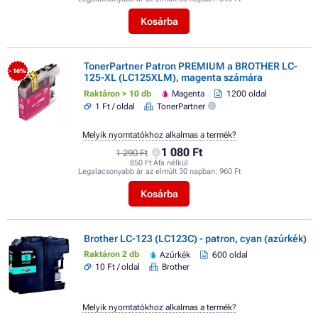
Kosárba
TonerPartner Patron PREMIUM a BROTHER LC-
- 16%
125-XL (LC125XLM), magenta számára
Raktáron > 10 db
Magenta
1200 oldal
1 Ft / oldal
TonerPartner
Melyik nyomtatókhoz alkalmas a termék?
1 080 Ft
1 290 Ft
850 Ft Áfa nélkül
Legalacsonyabb ár az elmúlt 30 napban:
960 Ft
Kosárba
Brother LC-123 (LC123C) - patron, cyan (azúrkék)
Raktáron 2 db
Azúrkék
600 oldal
10 Ft / oldal
Brother
Melyik nyomtatókhoz alkalmas a termék?