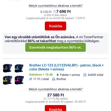
Melyik nyomtatókhoz alkalmas a termék?
7 690 Ft
8 135 Ft
6 055 Ft Áfa nélkül
Legalacsonyabb ár az elmúlt 30 napban:
7 670 Ft
Kosárba
Van egy olcsóbb utántöltőnk az Ön számára.
A mi TonerPartner
utántöltőinkkel
86%
-ot takaríthat
meg a nyomtatási költségen.
Szeretnék megtakarítani 86%-ot.
Brother LC-123 (LC123VALBP) - patron, black +
color (fekete + színes)
Raktáron > 10 db
Fekete + színes
4x600 oldal
11 Ft / oldal
Brother
Melyik nyomtatókhoz alkalmas a termék?
27 580 Ft
21 717 Ft Áfa nélkül
Legalacsonyabb ár az elmúlt 30 napban:
25 425 Ft
Kosárba