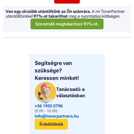
Van egy olcsóbb utántöltőnk az Ön számára.
A mi TonerPartner
utántöltőinkkel
91%
-ot takaríthat
meg a nyomtatási költségen.
Szeretnék megtakarítani 91%-ot.
Segítségre van
szüksége?
Keressen minket!
Tanácsadó a
választásban
+36 1955 5796
(8:00 - 16:00)
info@tonerpartners.hu
Érdeklődnék