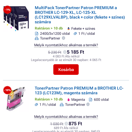
MultiPack TonerPartner Patron PREMIUM a
- 1%
BROTHER LC-129-XL, LC-125-XL
(LC129XLVALBP), black + color (fekete + színes)
számára
Raktáron > 10 db
Fekete + színes
2400/3x1200 oldal
1 Ft / oldal
TonerPartner
Melyik nyomtatókhoz alkalmas a termék?
5 185 Ft
5 230 Ft
4 083 Ft Áfa nélkül
Legalacsonyabb ár az elmúlt 30 napban:
4 065 Ft
Kosárba
TonerPartner Patron PREMIUM a BROTHER LC-
- 15%
123 (LC123M), magenta számára
Raktáron > 10 db
Magenta
600 oldal
1 Ft / oldal
TonerPartner
Melyik nyomtatókhoz alkalmas a termék?
875 Ft
1 030 Ft
689 Ft Áfa nélkül
Legalacsonyabb ár az elmúlt 30 napban:
840 Ft