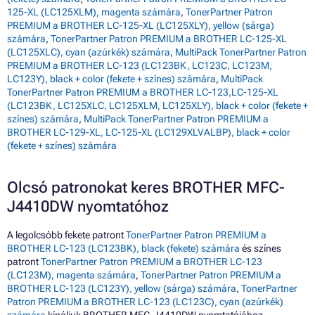
125-XL (LC125XLM), magenta számára
,
TonerPartner Patron
PREMIUM a BROTHER LC-125-XL (LC125XLY), yellow (sárga)
számára
,
TonerPartner Patron PREMIUM a BROTHER LC-125-XL
(LC125XLC), cyan (azúrkék) számára
,
MultiPack TonerPartner Patron
PREMIUM a BROTHER LC-123 (LC123BK, LC123C, LC123M,
LC123Y), black + color (fekete + színes) számára
,
MultiPack
TonerPartner Patron PREMIUM a BROTHER LC-123,LC-125-XL
(LC123BK, LC125XLC, LC125XLM, LC125XLY), black + color (fekete +
színes) számára
,
MultiPack TonerPartner Patron PREMIUM a
BROTHER LC-129-XL, LC-125-XL (LC129XLVALBP), black + color
(fekete + színes) számára
Olcsó patronokat keres BROTHER MFC-
J4410DW nyomtatóhoz
A legolcsóbb fekete patront
TonerPartner Patron PREMIUM a
BROTHER LC-123 (LC123BK), black (fekete) számára
és színes
patront
TonerPartner Patron PREMIUM a BROTHER LC-123
(LC123M), magenta számára
,
TonerPartner Patron PREMIUM a
BROTHER LC-123 (LC123Y), yellow (sárga) számára
,
TonerPartner
Patron PREMIUM a BROTHER LC-123 (LC123C), cyan (azúrkék)