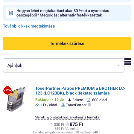
Hogyan lehet megtakarítani akár 80 %-ot a nyomtatás
összegéből? Megoldás: alternatív festékkazetták
További cikkek megtekintése
Termékek szűrése
Ajánljuk
TonerPartner Patron PREMIUM a BROTHER LC-
- 15%
123 (LC123BK), black (fekete) számára
Raktáron > 10 db
Fekete
600 oldal
1 Ft / oldal
TonerPartner
Melyik nyomtatókhoz alkalmas a termék?
875 Ft
1 030 Ft
689 Ft Áfa nélkül
Legalacsonyabb ár az elmúlt 30 napban:
840 Ft