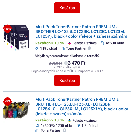
Kosárba
MultiPack TonerPartner Patron PREMIUM a
- 12%
BROTHER LC-123 (LC123BK, LC123C, LC123M,
LC123Y), black + color (fekete + színes) számára
Raktáron > 10 db
Fekete + színes
4x600 oldal
1 Ft / oldal
TonerPartner
Melyik nyomtatókhoz alkalmas a termék?
3 470 Ft
3 960 Ft
2 732 Ft Áfa nélkül
Legalacsonyabb ár az elmúlt 30 napban:
3 330 Ft
Kosárba
MultiPack TonerPartner Patron PREMIUM a
- 9%
BROTHER LC-123,LC-125-XL (LC123BK,
LC125XLC, LC125XLM, LC125XLY), black + color
(fekete + színes) számára
Raktáron > 10 db
Fekete + színes
1x600/3x1200 oldal
1 Ft / oldal
TonerPartner