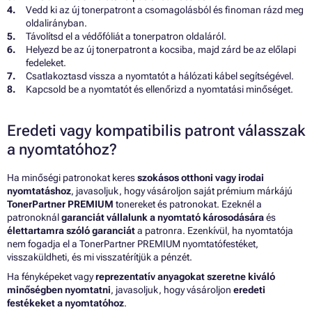
Vedd ki az új tonerpatront a csomagolásból és finoman rázd meg
oldalirányban.
Távolítsd el a védőfóliát a tonerpatron oldaláról.
Helyezd be az új tonerpatront a kocsiba, majd zárd be az előlapi
fedeleket.
Csatlakoztasd vissza a nyomtatót a hálózati kábel segítségével.
Kapcsold be a nyomtatót és ellenőrizd a nyomtatási minőséget.
Eredeti vagy kompatibilis patront válasszak
a nyomtatóhoz?
Ha minőségi patronokat keres
szokásos otthoni vagy irodai
nyomtatáshoz
, javasoljuk, hogy vásároljon saját prémium márkájú
TonerPartner PREMIUM
tonereket és patronokat. Ezeknél a
patronoknál
garanciát vállalunk a nyomtató károsodására
és
élettartamra szóló garanciát
a patronra. Ezenkívül, ha nyomtatója
nem fogadja el a TonerPartner PREMIUM nyomtatófestéket,
visszaküldheti, és mi visszatérítjük a pénzét.
Ha fényképeket vagy
reprezentatív anyagokat szeretne kiváló
minőségben nyomtatni
, javasoljuk, hogy vásároljon
eredeti
festékeket a nyomtatóhoz
.