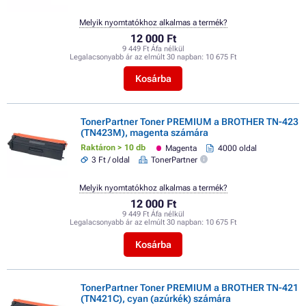
Melyik nyomtatókhoz alkalmas a termék?
12 000 Ft
9 449 Ft Áfa nélkül
Legalacsonyabb ár az elmúlt 30 napban:
10 675 Ft
Kosárba
TonerPartner Toner PREMIUM a BROTHER TN-423
(TN423M), magenta számára
Raktáron > 10 db
Magenta
4000 oldal
3 Ft / oldal
TonerPartner
Melyik nyomtatókhoz alkalmas a termék?
12 000 Ft
9 449 Ft Áfa nélkül
Legalacsonyabb ár az elmúlt 30 napban:
10 675 Ft
Kosárba
TonerPartner Toner PREMIUM a BROTHER TN-421
(TN421C), cyan (azúrkék) számára