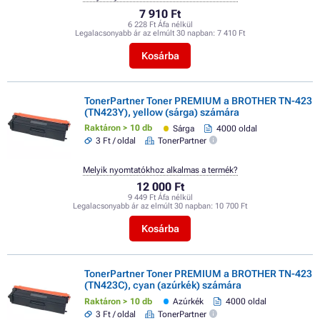
7 910 Ft
6 228 Ft Áfa nélkül
Legalacsonyabb ár az elmúlt 30 napban:
7 410 Ft
Kosárba
TonerPartner Toner PREMIUM a BROTHER TN-423
(TN423Y), yellow (sárga) számára
Raktáron > 10 db
Sárga
4000 oldal
3 Ft / oldal
TonerPartner
Melyik nyomtatókhoz alkalmas a termék?
12 000 Ft
9 449 Ft Áfa nélkül
Legalacsonyabb ár az elmúlt 30 napban:
10 700 Ft
Kosárba
TonerPartner Toner PREMIUM a BROTHER TN-423
(TN423C), cyan (azúrkék) számára
Raktáron > 10 db
Azúrkék
4000 oldal
3 Ft / oldal
TonerPartner