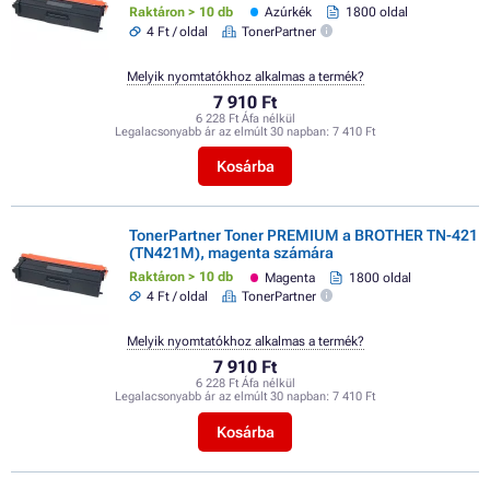
Raktáron > 10 db
Azúrkék
1800 oldal
4 Ft / oldal
TonerPartner
Melyik nyomtatókhoz alkalmas a termék?
7 910 Ft
6 228 Ft Áfa nélkül
Legalacsonyabb ár az elmúlt 30 napban:
7 410 Ft
Kosárba
TonerPartner Toner PREMIUM a BROTHER TN-421
(TN421M), magenta számára
Raktáron > 10 db
Magenta
1800 oldal
4 Ft / oldal
TonerPartner
Melyik nyomtatókhoz alkalmas a termék?
7 910 Ft
6 228 Ft Áfa nélkül
Legalacsonyabb ár az elmúlt 30 napban:
7 410 Ft
Kosárba