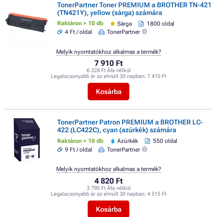
TonerPartner Toner PREMIUM a BROTHER TN-421
(TN421Y), yellow (sárga) számára
Raktáron > 10 db
Sárga
1800 oldal
4 Ft / oldal
TonerPartner
Melyik nyomtatókhoz alkalmas a termék?
7 910 Ft
6 228 Ft Áfa nélkül
Legalacsonyabb ár az elmúlt 30 napban:
7 410 Ft
Kosárba
TonerPartner Patron PREMIUM a BROTHER LC-
422 (LC422C), cyan (azúrkék) számára
Raktáron > 10 db
Azúrkék
550 oldal
9 Ft / oldal
TonerPartner
Melyik nyomtatókhoz alkalmas a termék?
4 820 Ft
3 795 Ft Áfa nélkül
Legalacsonyabb ár az elmúlt 30 napban:
4 515 Ft
Kosárba