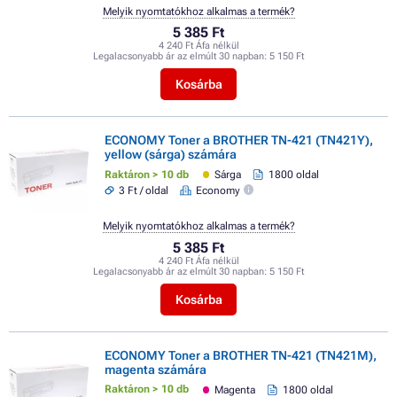
Melyik nyomtatókhoz alkalmas a termék?
5 385 Ft
4 240 Ft Áfa nélkül
Legalacsonyabb ár az elmúlt 30 napban:
5 150 Ft
Kosárba
ECONOMY Toner a BROTHER TN-421 (TN421Y),
yellow (sárga) számára
Raktáron > 10 db
Sárga
1800 oldal
3 Ft / oldal
Economy
Melyik nyomtatókhoz alkalmas a termék?
5 385 Ft
4 240 Ft Áfa nélkül
Legalacsonyabb ár az elmúlt 30 napban:
5 150 Ft
Kosárba
ECONOMY Toner a BROTHER TN-421 (TN421M),
magenta számára
Raktáron > 10 db
Magenta
1800 oldal