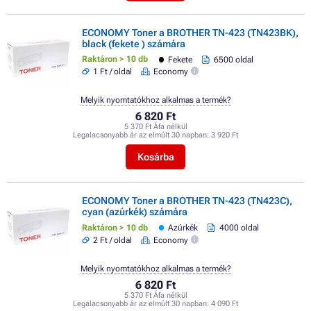
ECONOMY Toner a BROTHER TN-423 (TN423BK),
black (fekete ) számára
Raktáron > 10 db
Fekete
6500 oldal
1 Ft / oldal
Economy
Melyik nyomtatókhoz alkalmas a termék?
6 820 Ft
5 370 Ft Áfa nélkül
Legalacsonyabb ár az elmúlt 30 napban:
3 920 Ft
Kosárba
ECONOMY Toner a BROTHER TN-423 (TN423C),
cyan (azúrkék) számára
Raktáron > 10 db
Azúrkék
4000 oldal
2 Ft / oldal
Economy
Melyik nyomtatókhoz alkalmas a termék?
6 820 Ft
5 370 Ft Áfa nélkül
Legalacsonyabb ár az elmúlt 30 napban:
4 090 Ft