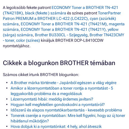
A legolcsóbb fekete patront
ECONOMY Toner a BROTHER TN-421
(TN421BK), black (fekete ) számára
és színes patront
TonerPartner
Patron PREMIUM a BROTHER LC-422 (LC422C), cyan (azúrkék)
számára
,
ECONOMY Toner a BROTHER TN-421 (TN421M), magenta
számára
,
ECONOMY Toner a BROTHER TN-421 (TN421Y), yellow
(sárga) számára
,
Brother BU330CL - Szíjegység
,
Brother TN423CMY
- toner, color (színes)
kínáljuk BROTHER DCP-L8410CDW
nyomtatójához.
Cikkek a blogunkon BROTHER témában
Számos cikket írtunk BROTHER blogunkon:
A Brother márka története - Japánból egészen a világ végére
Amikor a lézernyomtatóban a toner rontja a nyomtatást - 5
leggyakoribb probléma és a megoldásuk
Lézernyomtató hibái: meddig érdemes javítani?
Hogyan kell megfelelően gondoskodni a nyomtatóról?
Időszerű és alapos nyomtatókarbantartás - kevesebb probléma
Tonerek cseréje a nyomtatóban: Mire kell figyelni, hogy az új toner
hibátlanul működjön?
Hova dobjuk ki a nyomtatónkat: 4 hely, ahol átveszik