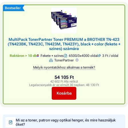
Bestseller
MultiPack TonerPartner Toner PREMIUM a BROTHER TN-423
(TN423BK, TN423C, TN423M, TN423Y), black + color (fekete +
színes) számára
Raktáron > 10 db
Fekete + színes
6500/3x4000 oldal
3 Ft / oldal
TonerPartner
Melyik nyomtatókhoz alkalmas a termék?
54 105 Ft
42 602 Ft Áfa nélkül
Legalacsonyabb ár az elmúlt 30 napban:
48 130 Ft
Kosárba
Mi az a toner, patron vagy optikai henger, és mire használjuk
őket?