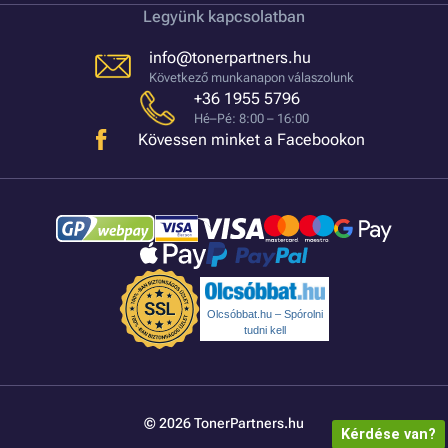
Legyünk kapcsolatban
info@tonerpartners.hu
Következő munkanapon válaszolunk
+36 1955 5796
Hé–Pé: 8:00 – 16:00
Kövessen minket a Facebookon
Olcsóbbat.hu – Spórolni
tudni kell
© 2026 TonerPartners.hu
Kérdése van?