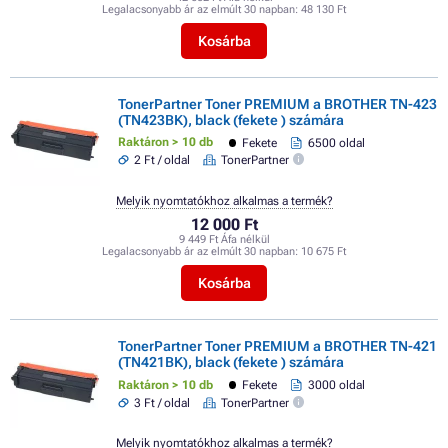
Legalacsonyabb ár az elmúlt 30 napban:
48 130 Ft
Kosárba
TonerPartner Toner PREMIUM a BROTHER TN-423
(TN423BK), black (fekete ) számára
Raktáron > 10 db
Fekete
6500 oldal
2 Ft / oldal
TonerPartner
Melyik nyomtatókhoz alkalmas a termék?
12 000 Ft
9 449 Ft Áfa nélkül
Legalacsonyabb ár az elmúlt 30 napban:
10 675 Ft
Kosárba
TonerPartner Toner PREMIUM a BROTHER TN-421
(TN421BK), black (fekete ) számára
Raktáron > 10 db
Fekete
3000 oldal
3 Ft / oldal
TonerPartner
Melyik nyomtatókhoz alkalmas a termék?