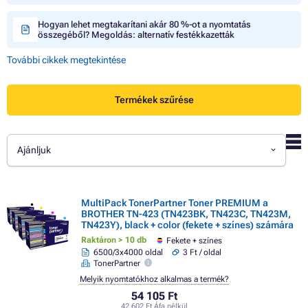
Hogyan lehet megtakarítani akár 80 %-ot a nyomtatás
összegéből? Megoldás: alternatív festékkazetták
További cikkek megtekintése
Termékek szűrése
Ajánljuk
MultiPack TonerPartner Toner PREMIUM a
BROTHER TN-423 (TN423BK, TN423C, TN423M,
TN423Y), black + color (fekete + színes) számára
Raktáron > 10 db
Fekete + színes
6500/3x4000 oldal
3 Ft / oldal
TonerPartner
Melyik nyomtatókhoz alkalmas a termék?
54 105 Ft
42 602 Ft Áfa nélkül