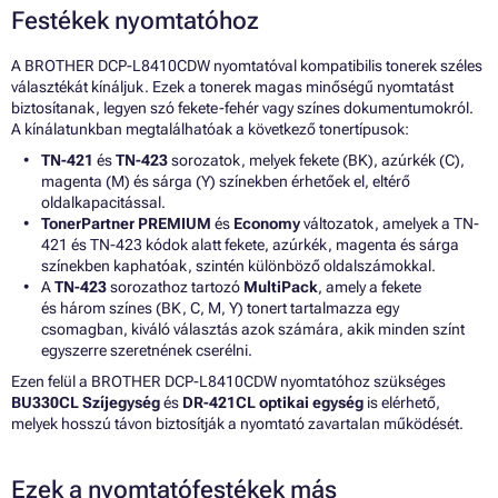
Festékek nyomtatóhoz
A BROTHER DCP-L8410CDW nyomtatóval kompatibilis tonerek széles
választékát kínáljuk. Ezek a tonerek magas minőségű nyomtatást
biztosítanak, legyen szó fekete-fehér vagy színes dokumentumokról.
A kínálatunkban megtalálhatóak a következő tonertípusok:
TN-421
és
TN-423
sorozatok, melyek fekete (BK), azúrkék (C),
magenta (M) és sárga (Y) színekben érhetőek el, eltérő
oldalkapacitással.
TonerPartner PREMIUM
és
Economy
változatok, amelyek a TN-
421 és TN-423 kódok alatt fekete, azúrkék, magenta és sárga
színekben kaphatóak, szintén különböző oldalszámokkal.
A
TN-423
sorozathoz tartozó
MultiPack
, amely a fekete
és három színes (BK, C, M, Y) tonert tartalmazza egy
csomagban, kiváló választás azok számára, akik minden színt
egyszerre szeretnének cserélni.
Ezen felül a BROTHER DCP-L8410CDW nyomtatóhoz szükséges
BU330CL Szíjegység
és
DR-421CL optikai egység
is elérhető,
melyek hosszú távon biztosítják a nyomtató zavartalan működését.
Ezek a nyomtatófestékek más