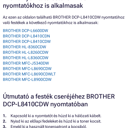
nyomtatókhoz is alkalmasak
Az ezen az oldalon található BROTHER DCP-L8410CDW nyomtatóhoz
való festékek a következő nyomtatókhoz is alkalmasak:
BROTHER DCP-L6600DW
BROTHER DCP-L8410CDN
BROTHER DCP-L8410CDW
BROTHER HL-8360CDW
BROTHER HL-L8260CDW
BROTHER HL-L8360CDW
BROTHER MFC-J5340DW
BROTHER MFC-L8690CDW
BROTHER MFC-L8690CDWLT
BROTHER MFC-L8900CDW
Útmutató a festék cseréjéhez BROTHER
DCP-L8410CDW nyomtatóban
Kapcsold ki a nyomtatót és húzd ki a hálózati kábelt.
Nyisd ki az előlapi fedeleket és húzd ki a toner kocsit.
Emeld ki a használt tonerpatront a kocsiból.