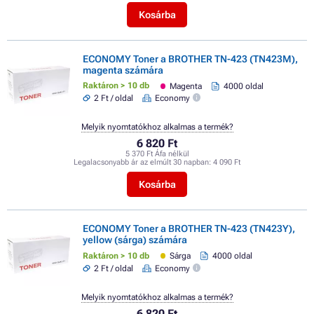
Kosárba
ECONOMY Toner a BROTHER TN-423 (TN423M),
magenta számára
Raktáron > 10 db
Magenta
4000 oldal
2 Ft / oldal
Economy
Melyik nyomtatókhoz alkalmas a termék?
6 820 Ft
5 370 Ft Áfa nélkül
Legalacsonyabb ár az elmúlt 30 napban:
4 090 Ft
Kosárba
ECONOMY Toner a BROTHER TN-423 (TN423Y),
yellow (sárga) számára
Raktáron > 10 db
Sárga
4000 oldal
2 Ft / oldal
Economy
Melyik nyomtatókhoz alkalmas a termék?
6 820 Ft