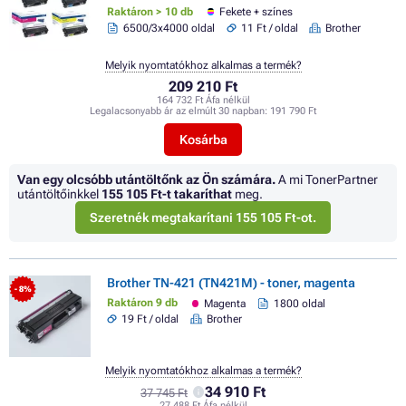
Raktáron > 10 db
Fekete + színes
6500/3x4000 oldal
11 Ft / oldal
Brother
Melyik nyomtatókhoz alkalmas a termék?
209 210 Ft
164 732 Ft Áfa nélkül
Legalacsonyabb ár az elmúlt 30 napban:
191 790 Ft
Kosárba
Van egy olcsóbb utántöltőnk az Ön számára.
A mi TonerPartner
utántöltőinkkel
155 105 Ft
-t takaríthat
meg.
Szeretnék megtakarítani 155 105 Ft-ot.
Brother TN-421 (TN421M) - toner, magenta
- 8%
Raktáron 9 db
Magenta
1800 oldal
19 Ft / oldal
Brother
Melyik nyomtatókhoz alkalmas a termék?
34 910 Ft
37 745 Ft
27 488 Ft Áfa nélkül