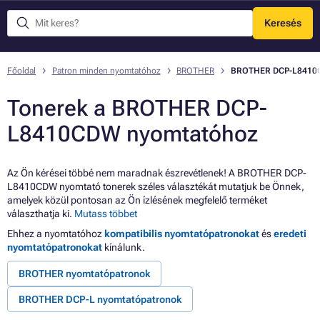
Keresés
Menü
Főoldal
Patron minden nyomtatóhoz
BROTHER
BROTHER DCP-L841
Tonerek a BROTHER DCP-
L8410CDW nyomtatóhoz
Az Ön kérései többé nem maradnak észrevétlenek! A BROTHER DCP-
L8410CDW nyomtató tonerek széles választékát mutatjuk be Önnek,
amelyek közül pontosan az Ön ízlésének megfelelő terméket
választhatja ki.
Mutass többet
Ehhez a nyomtatóhoz
kompatibilis nyomtatópatronokat
és
eredeti
nyomtatópatronokat
kínálunk.
BROTHER nyomtatópatronok
BROTHER DCP-L nyomtatópatronok