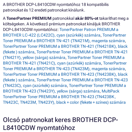
A BROTHER DCP-L8410CDW nyomtatóhoz 18 kompatibilis
patronokat és 12 eredeti patronokat kínálunk.
A
TonerPartner PREMIUM
patronokkal
akár 80%-ot
takaríthat meg a
költségeken. A következő prémium patronokat kínáljuk BROTHER
DCP-L8410CDW nyomtatóhoz:
TonerPartner Patron PREMIUM a
BROTHER LC-422 (LC422C), cyan (azúrkék) számára
,
TonerPartner
Toner PREMIUM a BROTHER TN-421 (TN421M), magenta számára
,
TonerPartner Toner PREMIUM a BROTHER TN-421 (TN421BK), black
(fekete ) számára
,
TonerPartner Toner PREMIUM a BROTHER TN-421
(TN421Y), yellow (sárga) számára
,
TonerPartner Toner PREMIUM a
BROTHER TN-421 (TN421C), cyan (azúrkék) számára
,
TonerPartner
Toner PREMIUM a BROTHER TN-423 (TN423M), magenta számára
,
TonerPartner Toner PREMIUM a BROTHER TN-423 (TN423BK), black
(fekete ) számára
,
TonerPartner Toner PREMIUM a BROTHER TN-423
(TN423C), cyan (azúrkék) számára
,
TonerPartner Toner PREMIUM a
BROTHER TN-423 (TN423Y), yellow (sárga) számára
,
MultiPack
TonerPartner Toner PREMIUM a BROTHER TN-423 (TN423BK,
TN423C, TN423M, TN423Y), black + color (fekete + színes) számára
Olcsó patronokat keres BROTHER DCP-
L8410CDW nyomtatóhoz