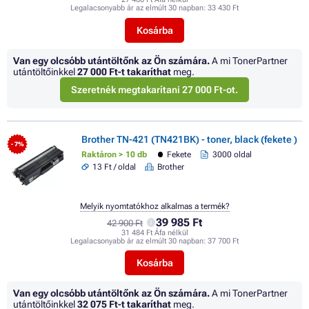
Legalacsonyabb ár az elmúlt 30 napban:
33 430 Ft
Kosárba
Van egy olcsóbb utántöltőnk az Ön számára.
A mi TonerPartner
utántöltőinkkel
27 000 Ft
-t takaríthat
meg.
Szeretnék megtakarítani 27 000 Ft-ot.
Brother TN-421 (TN421BK) - toner, black (fekete )
- 7%
Raktáron > 10 db
Fekete
3000 oldal
13 Ft / oldal
Brother
Melyik nyomtatókhoz alkalmas a termék?
39 985 Ft
42 900 Ft
31 484 Ft Áfa nélkül
Legalacsonyabb ár az elmúlt 30 napban:
37 700 Ft
Kosárba
Van egy olcsóbb utántöltőnk az Ön számára.
A mi TonerPartner
utántöltőinkkel
32 075 Ft
-t takaríthat
meg.