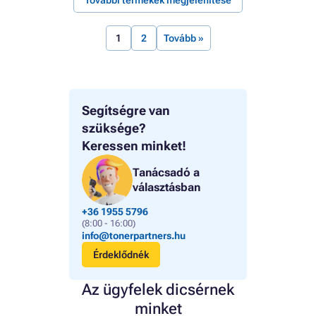
1
2
Tovább »
Segítségre van
szüksége?
Keressen minket!
Tanácsadó a
választásban
+36 1955 5796
(8:00 - 16:00)
info@tonerpartners.hu
Érdeklődnék
Az ügyfelek dicsérnek
minket