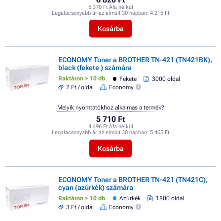
5 370 Ft Áfa nélkül
Legalacsonyabb ár az elmúlt 30 napban:
4 215 Ft
Kosárba
ECONOMY Toner a BROTHER TN-421 (TN421BK),
black (fekete ) számára
Raktáron > 10 db
Fekete
3000 oldal
2 Ft / oldal
Economy
Melyik nyomtatókhoz alkalmas a termék?
5 710 Ft
4 496 Ft Áfa nélkül
Legalacsonyabb ár az elmúlt 30 napban:
5 465 Ft
Kosárba
ECONOMY Toner a BROTHER TN-421 (TN421C),
cyan (azúrkék) számára
Raktáron > 10 db
Azúrkék
1800 oldal
3 Ft / oldal
Economy