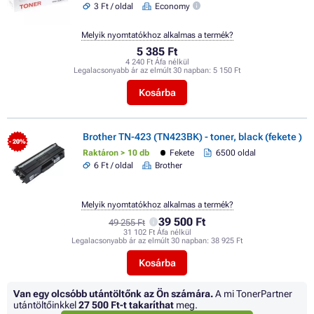
3 Ft / oldal
Economy
Melyik nyomtatókhoz alkalmas a termék?
5 385 Ft
4 240 Ft Áfa nélkül
Legalacsonyabb ár az elmúlt 30 napban:
5 150 Ft
Kosárba
Brother TN-423 (TN423BK) - toner, black (fekete )
- 20%
Raktáron > 10 db
Fekete
6500 oldal
6 Ft / oldal
Brother
Melyik nyomtatókhoz alkalmas a termék?
39 500 Ft
49 255 Ft
31 102 Ft Áfa nélkül
Legalacsonyabb ár az elmúlt 30 napban:
38 925 Ft
Kosárba
Van egy olcsóbb utántöltőnk az Ön számára.
A mi TonerPartner
utántöltőinkkel
27 500 Ft
-t takaríthat
meg.