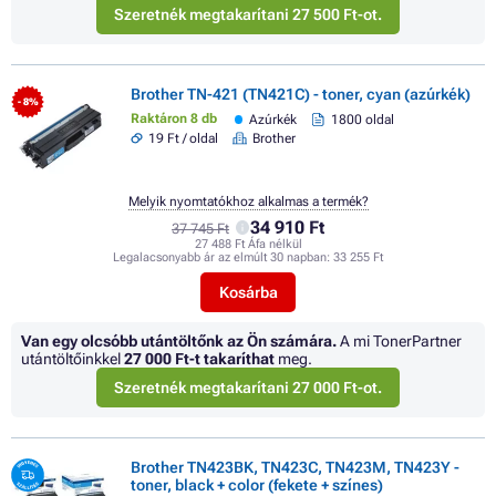
Szeretnék megtakarítani 27 500 Ft-ot.
Brother TN-421 (TN421C) - toner, cyan (azúrkék)
- 8%
Raktáron 8 db
Azúrkék
1800 oldal
19 Ft / oldal
Brother
Melyik nyomtatókhoz alkalmas a termék?
34 910 Ft
37 745 Ft
27 488 Ft Áfa nélkül
Legalacsonyabb ár az elmúlt 30 napban:
33 255 Ft
Kosárba
Van egy olcsóbb utántöltőnk az Ön számára.
A mi TonerPartner
utántöltőinkkel
27 000 Ft
-t takaríthat
meg.
Szeretnék megtakarítani 27 000 Ft-ot.
Brother TN423BK, TN423C, TN423M, TN423Y -
toner, black + color (fekete + színes)