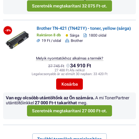
Szeretnék megtakarítani 32 075 Ft-ot.
Brother TN-421 (TN421Y) - toner, yellow (sárga)
- 8%
Raktáron 8 db
Sárga
1800 oldal
19 Ft / oldal
Brother
Melyik nyomtatókhoz alkalmas a termék?
34 910 Ft
37 745 Ft
27 488 Ft Áfa nélkül
Legalacsonyabb ár az elmúlt 30 napban:
33 420 Ft
Kosárba
Van egy olcsóbb utántöltőnk az Ön számára.
A mi TonerPartner
utántöltőinkkel
27 000 Ft
-t takaríthat
meg.
Szeretnék megtakarítani 27 000 Ft-ot.
További termékek megjelenítése