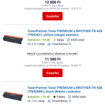
12 000 Ft
9 449 Ft Áfa nélkül
Legalacsonyabb ár az elmúlt 30 napban:
10 675 Ft
Kosárba
TonerPartner Toner PREMIUM a BROTHER TN-426
(TN426Y), yellow (sárga) számára
Raktáron > 10 db
Sárga
6500 oldal
2 Ft / oldal
TonerPartner
Melyik nyomtatókhoz alkalmas a termék?
11 380 Ft
8 961 Ft Áfa nélkül
Legalacsonyabb ár az elmúlt 30 napban:
10 665 Ft
Kosárba
TonerPartner Toner PREMIUM a BROTHER TN-426
(TN426BK), black (fekete ) számára
Raktáron > 10 db
Fekete
9000 oldal
1 Ft / oldal
TonerPartner