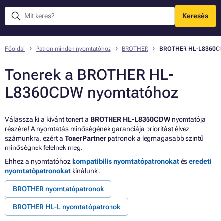
Keresés
Menü
Főoldal
Patron minden nyomtatóhoz
BROTHER
BROTHER HL-L8360
Tonerek a BROTHER HL-
L8360CDW nyomtatóhoz
Válassza ki a kívánt tonert a
BROTHER HL-L8360CDW
nyomtatója
részére! A nyomtatás minőségének garanciája prioritást élvez
számunkra, ezért a
TonerPartner
patronok a legmagasabb szintű
minőségnek felelnek meg.
Ehhez a nyomtatóhoz
kompatibilis nyomtatópatronokat
és
eredeti
nyomtatópatronokat
kínálunk.
BROTHER nyomtatópatronok
BROTHER HL-L nyomtatópatronok