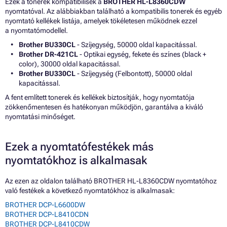
Ezek a tonerek kompatibilisek a
BROTHER HL-L8360CDW
nyomtatóval. Az alábbiakban található a kompatibilis tonerek és egyéb
nyomtató kellékek listája, amelyek tökéletesen működnek ezzel
a nyomtatómodellel.
Brother BU330CL
- Szíjegység, 50000 oldal kapacitással.
Brother DR-421CL
- Optikai egység, fekete és színes (black +
color), 30000 oldal kapacitással.
Brother BU330CL
- Szíjegység (Felbontott), 50000 oldal
kapacitással.
A fent említett tonerek és kellékek biztosítják, hogy nyomtatója
zökkenőmentesen és hatékonyan működjön, garantálva a kiváló
nyomtatási minőséget.
Ezek a nyomtatófestékek más
nyomtatókhoz is alkalmasak
Az ezen az oldalon található BROTHER HL-L8360CDW nyomtatóhoz
való festékek a következő nyomtatókhoz is alkalmasak:
BROTHER DCP-L6600DW
BROTHER DCP-L8410CDN
BROTHER DCP-L8410CDW