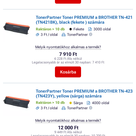
TonerPartner Toner PREMIUM a BROTHER TN-421
(TN421BK), black (fekete ) számára
Raktáron > 10 db
Fekete
3000 oldal
3 Ft / oldal
TonerPartner
Melyik nyomtatókhoz alkalmas a termék?
7 910 Ft
6 228 Ft Áfa nélkül
Legalacsonyabb ár az elmúlt 30 napban:
7 410 Ft
Kosárba
TonerPartner Toner PREMIUM a BROTHER TN-423
(TN423Y), yellow (sárga) számára
Raktáron > 10 db
Sárga
4000 oldal
3 Ft / oldal
TonerPartner
Melyik nyomtatókhoz alkalmas a termék?
12 000 Ft
9 449 Ft Áfa nélkül
Legalacsonyabb ár az elmúlt 30 napban:
10 700 Ft