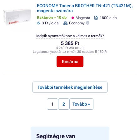
ECONOMY Toner a BROTHER TN-421 (TN421M),
magenta számára
Raktáron > 10 db
Magenta
1800 oldal
3 Ft / oldal
Economy
Melyik nyomtatókhoz alkalmas a termék?
5 385 Ft
4 240 Ft Áfa nélkül
Legalacsonyabb ár az elmúlt 30 napban:
5 150 Ft
Kosárba
További termékek megjelenítése
1
2
Tovább »
Segítségre van