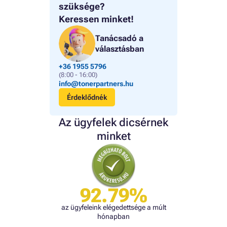
szüksége?
Keressen minket!
Tanácsadó a
választásban
+36 1955 5796
(8:00 - 16:00)
info@tonerpartners.hu
Érdeklődnék
Az ügyfelek dicsérnek
minket
92.79%
az ügyfeleink elégedettsége a múlt
hónapban