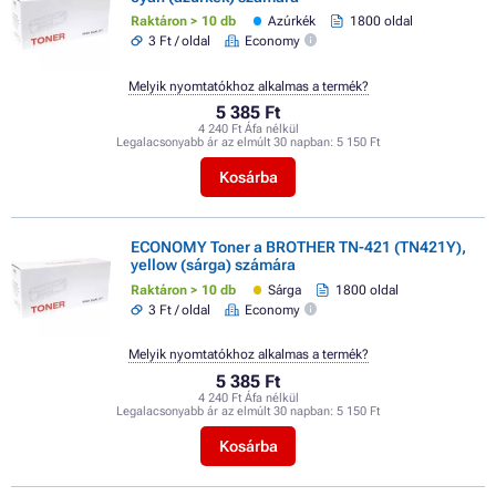
Raktáron > 10 db
Azúrkék
1800 oldal
3 Ft / oldal
Economy
Melyik nyomtatókhoz alkalmas a termék?
5 385 Ft
4 240 Ft Áfa nélkül
Legalacsonyabb ár az elmúlt 30 napban:
5 150 Ft
Kosárba
ECONOMY Toner a BROTHER TN-421 (TN421Y),
yellow (sárga) számára
Raktáron > 10 db
Sárga
1800 oldal
3 Ft / oldal
Economy
Melyik nyomtatókhoz alkalmas a termék?
5 385 Ft
4 240 Ft Áfa nélkül
Legalacsonyabb ár az elmúlt 30 napban:
5 150 Ft
Kosárba