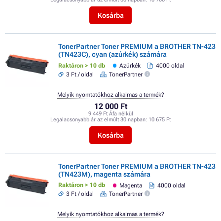
Kosárba
TonerPartner Toner PREMIUM a BROTHER TN-423
(TN423C), cyan (azúrkék) számára
Raktáron > 10 db
Azúrkék
4000 oldal
3 Ft / oldal
TonerPartner
Melyik nyomtatókhoz alkalmas a termék?
12 000 Ft
9 449 Ft Áfa nélkül
Legalacsonyabb ár az elmúlt 30 napban:
10 675 Ft
Kosárba
TonerPartner Toner PREMIUM a BROTHER TN-423
(TN423M), magenta számára
Raktáron > 10 db
Magenta
4000 oldal
3 Ft / oldal
TonerPartner
Melyik nyomtatókhoz alkalmas a termék?