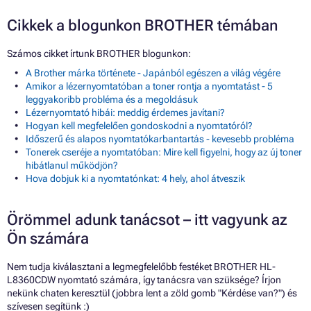
Cikkek a blogunkon BROTHER témában
Számos cikket írtunk BROTHER blogunkon:
A Brother márka története - Japánból egészen a világ végére
Amikor a lézernyomtatóban a toner rontja a nyomtatást - 5
leggyakoribb probléma és a megoldásuk
Lézernyomtató hibái: meddig érdemes javítani?
Hogyan kell megfelelően gondoskodni a nyomtatóról?
Időszerű és alapos nyomtatókarbantartás - kevesebb probléma
Tonerek cseréje a nyomtatóban: Mire kell figyelni, hogy az új toner
hibátlanul működjön?
Hova dobjuk ki a nyomtatónkat: 4 hely, ahol átveszik
Örömmel adunk tanácsot – itt vagyunk az
Ön számára
Nem tudja kiválasztani a legmegfelelőbb festéket BROTHER HL-
L8360CDW nyomtató számára, így tanácsra van szüksége? Írjon
nekünk chaten keresztül (jobbra lent a zöld gomb "Kérdése van?") és
szívesen segítünk :)