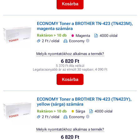
Kosárba
ECONOMY Toner a BROTHER TN-423 (TN423M),
magenta számára
Raktáron > 10 db
Magenta
4000 oldal
2 Ft / oldal
Economy
Melyik nyomtatókhoz alkalmas a termék?
6 820 Ft
5 370 Ft Áfa nélkül
Legalacsonyabb ár az elmúlt 30 napban:
4 090 Ft
Kosárba
ECONOMY Toner a BROTHER TN-423 (TN423Y),
yellow (sárga) számára
Raktáron > 10 db
Sárga
4000 oldal
2 Ft / oldal
Economy
Melyik nyomtatókhoz alkalmas a termék?
6 820 Ft