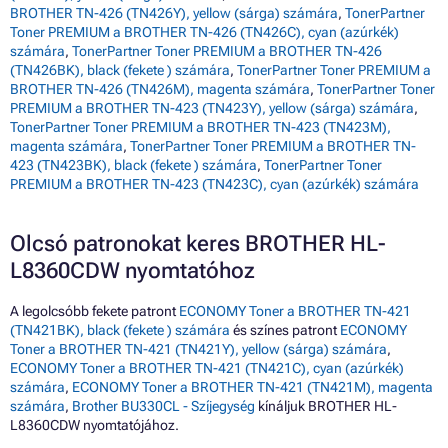
BROTHER TN-426 (TN426Y), yellow (sárga) számára
,
TonerPartner
Toner PREMIUM a BROTHER TN-426 (TN426C), cyan (azúrkék)
számára
,
TonerPartner Toner PREMIUM a BROTHER TN-426
(TN426BK), black (fekete ) számára
,
TonerPartner Toner PREMIUM a
BROTHER TN-426 (TN426M), magenta számára
,
TonerPartner Toner
PREMIUM a BROTHER TN-423 (TN423Y), yellow (sárga) számára
,
TonerPartner Toner PREMIUM a BROTHER TN-423 (TN423M),
magenta számára
,
TonerPartner Toner PREMIUM a BROTHER TN-
423 (TN423BK), black (fekete ) számára
,
TonerPartner Toner
PREMIUM a BROTHER TN-423 (TN423C), cyan (azúrkék) számára
Olcsó patronokat keres BROTHER HL-
L8360CDW nyomtatóhoz
A legolcsóbb fekete patront
ECONOMY Toner a BROTHER TN-421
(TN421BK), black (fekete ) számára
és színes patront
ECONOMY
Toner a BROTHER TN-421 (TN421Y), yellow (sárga) számára
,
ECONOMY Toner a BROTHER TN-421 (TN421C), cyan (azúrkék)
számára
,
ECONOMY Toner a BROTHER TN-421 (TN421M), magenta
számára
,
Brother BU330CL - Szíjegység
kínáljuk BROTHER HL-
L8360CDW nyomtatójához.