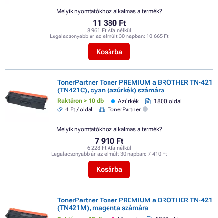
Melyik nyomtatókhoz alkalmas a termék?
11 380 Ft
8 961 Ft Áfa nélkül
Legalacsonyabb ár az elmúlt 30 napban:
10 665 Ft
Kosárba
TonerPartner Toner PREMIUM a BROTHER TN-421
(TN421C), cyan (azúrkék) számára
Raktáron > 10 db
Azúrkék
1800 oldal
4 Ft / oldal
TonerPartner
Melyik nyomtatókhoz alkalmas a termék?
7 910 Ft
6 228 Ft Áfa nélkül
Legalacsonyabb ár az elmúlt 30 napban:
7 410 Ft
Kosárba
TonerPartner Toner PREMIUM a BROTHER TN-421
(TN421M), magenta számára