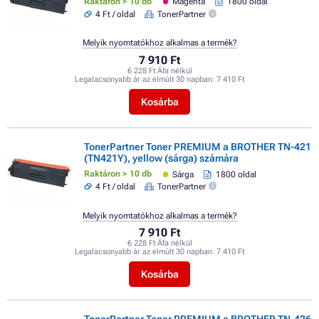
Raktáron > 10 db
Magenta
1800 oldal
4 Ft / oldal
TonerPartner
Melyik nyomtatókhoz alkalmas a termék?
7 910 Ft
6 228 Ft Áfa nélkül
Legalacsonyabb ár az elmúlt 30 napban:
7 410 Ft
Kosárba
TonerPartner Toner PREMIUM a BROTHER TN-421
(TN421Y), yellow (sárga) számára
Raktáron > 10 db
Sárga
1800 oldal
4 Ft / oldal
TonerPartner
Melyik nyomtatókhoz alkalmas a termék?
7 910 Ft
6 228 Ft Áfa nélkül
Legalacsonyabb ár az elmúlt 30 napban:
7 410 Ft
Kosárba