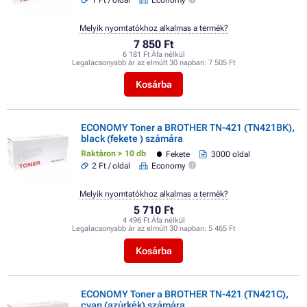
Melyik nyomtatókhoz alkalmas a termék?
7 850 Ft
6 181 Ft Áfa nélkül
Legalacsonyabb ár az elmúlt 30 napban:
7 505 Ft
Kosárba
ECONOMY Toner a BROTHER TN-421 (TN421BK),
black (fekete ) számára
Raktáron > 10 db
Fekete
3000 oldal
2 Ft / oldal
Economy
Melyik nyomtatókhoz alkalmas a termék?
5 710 Ft
4 496 Ft Áfa nélkül
Legalacsonyabb ár az elmúlt 30 napban:
5 465 Ft
Kosárba
ECONOMY Toner a BROTHER TN-421 (TN421C),
cyan (azúrkék) számára