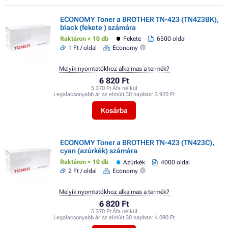
ECONOMY Toner a BROTHER TN-423 (TN423BK),
black (fekete ) számára
Raktáron > 10 db
Fekete
6500 oldal
1 Ft / oldal
Economy
Melyik nyomtatókhoz alkalmas a termék?
6 820 Ft
5 370 Ft Áfa nélkül
Legalacsonyabb ár az elmúlt 30 napban:
3 920 Ft
Kosárba
ECONOMY Toner a BROTHER TN-423 (TN423C),
cyan (azúrkék) számára
Raktáron > 10 db
Azúrkék
4000 oldal
2 Ft / oldal
Economy
Melyik nyomtatókhoz alkalmas a termék?
6 820 Ft
5 370 Ft Áfa nélkül
Legalacsonyabb ár az elmúlt 30 napban:
4 090 Ft