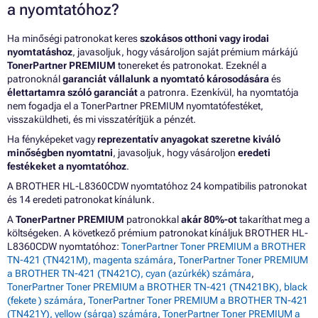
a nyomtatóhoz?
Ha minőségi patronokat keres
szokásos otthoni vagy irodai
nyomtatáshoz
, javasoljuk, hogy vásároljon saját prémium márkájú
TonerPartner PREMIUM
tonereket és patronokat. Ezeknél a
patronoknál
garanciát vállalunk a nyomtató károsodására
és
élettartamra szóló garanciát
a patronra. Ezenkívül, ha nyomtatója
nem fogadja el a TonerPartner PREMIUM nyomtatófestéket,
visszaküldheti, és mi visszatérítjük a pénzét.
Ha fényképeket vagy
reprezentatív anyagokat szeretne kiváló
minőségben nyomtatni
, javasoljuk, hogy vásároljon
eredeti
festékeket a nyomtatóhoz
.
A BROTHER HL-L8360CDW nyomtatóhoz 24 kompatibilis patronokat
és 14 eredeti patronokat kínálunk.
A
TonerPartner PREMIUM
patronokkal
akár 80%-ot
takaríthat meg a
költségeken. A következő prémium patronokat kínáljuk BROTHER HL-
L8360CDW nyomtatóhoz:
TonerPartner Toner PREMIUM a BROTHER
TN-421 (TN421M), magenta számára
,
TonerPartner Toner PREMIUM
a BROTHER TN-421 (TN421C), cyan (azúrkék) számára
,
TonerPartner Toner PREMIUM a BROTHER TN-421 (TN421BK), black
(fekete ) számára
,
TonerPartner Toner PREMIUM a BROTHER TN-421
(TN421Y), yellow (sárga) számára
,
TonerPartner Toner PREMIUM a