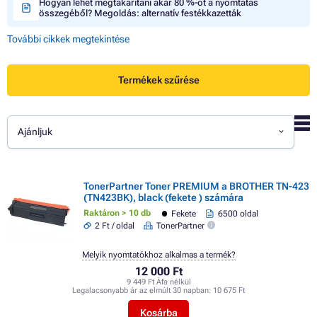
Hogyan lehet megtakarítani akár 80 %-ot a nyomtatás
összegéből? Megoldás: alternatív festékkazetták
További cikkek megtekintése
Termékek szűrése
Ajánljuk
TonerPartner Toner PREMIUM a BROTHER TN-423
(TN423BK), black (fekete ) számára
Raktáron > 10 db
Fekete
6500 oldal
2 Ft / oldal
TonerPartner
Melyik nyomtatókhoz alkalmas a termék?
12 000 Ft
9 449 Ft Áfa nélkül
Legalacsonyabb ár az elmúlt 30 napban:
10 675 Ft
Kosárba