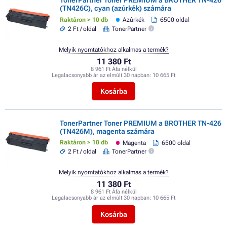
TonerPartner Toner PREMIUM a BROTHER TN-426
(TN426C), cyan (azúrkék) számára
Raktáron > 10 db
Azúrkék
6500 oldal
2 Ft / oldal
TonerPartner
Melyik nyomtatókhoz alkalmas a termék?
11 380 Ft
8 961 Ft Áfa nélkül
Legalacsonyabb ár az elmúlt 30 napban:
10 665 Ft
Kosárba
TonerPartner Toner PREMIUM a BROTHER TN-426
(TN426M), magenta számára
Raktáron > 10 db
Magenta
6500 oldal
2 Ft / oldal
TonerPartner
Melyik nyomtatókhoz alkalmas a termék?
11 380 Ft
8 961 Ft Áfa nélkül
Legalacsonyabb ár az elmúlt 30 napban:
10 665 Ft
Kosárba