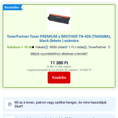
Bestseller
TonerPartner Toner PREMIUM a BROTHER TN-426 (TN426BK),
black (fekete ) számára
Raktáron > 10 db
Fekete
9000 oldal
1 Ft / oldal
TonerPartner
Melyik nyomtatókhoz alkalmas a termék?
11 380 Ft
8 961 Ft Áfa nélkül
Legalacsonyabb ár az elmúlt 30 napban:
10 665 Ft
Kosárba
Mi az a toner, patron vagy optikai henger, és mire használjuk
őket?