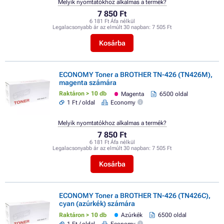
Melyik nyomtatókhoz alkalmas a termék?
7 850 Ft
6 181 Ft Áfa nélkül
Legalacsonyabb ár az elmúlt 30 napban:
7 505 Ft
Kosárba
ECONOMY Toner a BROTHER TN-426 (TN426M),
magenta számára
Raktáron > 10 db
Magenta
6500 oldal
1 Ft / oldal
Economy
Melyik nyomtatókhoz alkalmas a termék?
7 850 Ft
6 181 Ft Áfa nélkül
Legalacsonyabb ár az elmúlt 30 napban:
7 505 Ft
Kosárba
ECONOMY Toner a BROTHER TN-426 (TN426C),
cyan (azúrkék) számára
Raktáron > 10 db
Azúrkék
6500 oldal
1 Ft / oldal
Economy