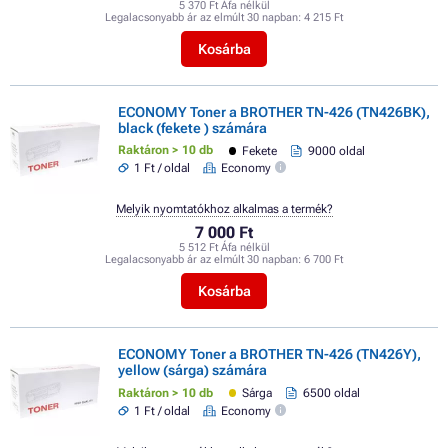
5 370 Ft Áfa nélkül
Legalacsonyabb ár az elmúlt 30 napban:
4 215 Ft
Kosárba
ECONOMY Toner a BROTHER TN-426 (TN426BK),
black (fekete ) számára
Raktáron > 10 db
Fekete
9000 oldal
1 Ft / oldal
Economy
Melyik nyomtatókhoz alkalmas a termék?
7 000 Ft
5 512 Ft Áfa nélkül
Legalacsonyabb ár az elmúlt 30 napban:
6 700 Ft
Kosárba
ECONOMY Toner a BROTHER TN-426 (TN426Y),
yellow (sárga) számára
Raktáron > 10 db
Sárga
6500 oldal
1 Ft / oldal
Economy