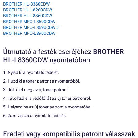
BROTHER HL-8360CDW
BROTHER HL-L8260CDW
BROTHER HL-L8360CDW
BROTHER MFC-L8690CDW
BROTHER MFC-L8690CDWLT
BROTHER MFC-L8900CDW
Útmutató a festék cseréjéhez BROTHER
HL-L8360CDW nyomtatóban
1. Nyisd ki a nyomtató fedelét.
2. Húzd ki a toner patront a nyomtatóból.
3. Jól rázd meg az új toner patront.
4. Távolítsd el a védőfóliát az új toner patronról.
5. Helyezd be az új toner patront a nyomtatóba.
6. Zárd vissza a nyomtató fedelét.
Eredeti vagy kompatibilis patront válasszak