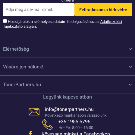
címére
Feliratkozom a hírlevélre
Hozzájárulok a szémelyes adataim feldolgozásához az
Adatkezelési
Tájékoztató
alapján.
Elérhetőség
Vásároljon nálunk!
TonerPartners.hu
Legyünk kapcsolatban
info@tonerpartners.hu
Következő munkanapon válaszolunk
+36 1955 5796
Hé–Pé: 8:00 – 16:00
Kövessen minket a Facebookon