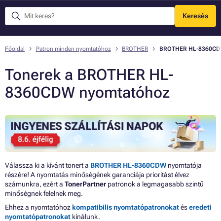
Keresés
Menü
Főoldal
Patron minden nyomtatóhoz
BROTHER
BROTHER HL-8360C
Tonerek a BROTHER HL-
8360CDW nyomtatóhoz
Válassza ki a kívánt tonert a
BROTHER HL-8360CDW
nyomtatója
részére! A nyomtatás minőségének garanciája prioritást élvez
számunkra, ezért a
TonerPartner
patronok a legmagasabb szintű
minőségnek felelnek meg.
Ehhez a nyomtatóhoz
kompatibilis nyomtatópatronokat
és
eredeti
nyomtatópatronokat
kínálunk.