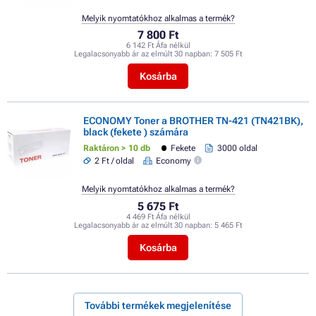
Melyik nyomtatókhoz alkalmas a termék?
7 800 Ft
6 142 Ft Áfa nélkül
Legalacsonyabb ár az elmúlt 30 napban:
7 505 Ft
Kosárba
ECONOMY Toner a BROTHER TN-421 (TN421BK),
black (fekete ) számára
Raktáron > 10 db
Fekete
3000 oldal
2 Ft / oldal
Economy
Melyik nyomtatókhoz alkalmas a termék?
5 675 Ft
4 469 Ft Áfa nélkül
Legalacsonyabb ár az elmúlt 30 napban:
5 465 Ft
Kosárba
További termékek megjelenítése