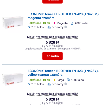
ECONOMY Toner a BROTHER TN-423 (TN423M),
magenta számára
Raktáron > 10 db
Magenta
4000 oldal
2 Ft / oldal
Economy
Melyik nyomtatókhoz alkalmas a termék?
6 820 Ft
5 370 Ft Áfa nélkül
Legalacsonyabb ár az elmúlt 30 napban:
4 090 Ft
Kosárba
ECONOMY Toner a BROTHER TN-423 (TN423Y),
yellow (sárga) számára
Raktáron > 10 db
Sárga
4000 oldal
2 Ft / oldal
Economy
Melyik nyomtatókhoz alkalmas a termék?
6 820 Ft
5 370 Ft Áfa nélkül