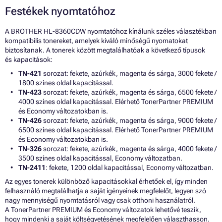
Festékek nyomtatóhoz
A BROTHER HL-8360CDW nyomtatóhoz kínálunk széles választékban
kompatibilis tonereket, amelyek kiváló minőségű nyomatokat
biztosítanak. A tonerek között megtalálhatóak a következő típusok
és kapacitások:
TN-421
sorozat: fekete, azúrkék, magenta és sárga, 3000 fekete /
1800 színes oldal kapacitással.
TN-423
sorozat: fekete, azúrkék, magenta és sárga, 6500 fekete /
4000 színes oldal kapacitással. Elérhető TonerPartner PREMIUM
és Economy változatokban is.
TN-426
sorozat: fekete, azúrkék, magenta és sárga, 9000 fekete /
6500 színes oldal kapacitással. Elérhető TonerPartner PREMIUM
és Economy változatokban is.
TN-326
sorozat: fekete, azúrkék, magenta és sárga, 4000 fekete /
3500 színes oldal kapacitással, Economy változatban.
TN-2411
: fekete, 1200 oldal kapacitással, Economy változatban.
Az egyes tonerek különböző kapacitásokkal érhetőek el, így minden
felhasználó megtalálhatja a saját igényeinek megfelelőt, legyen szó
nagy mennyiségű nyomtatásról vagy csak otthoni használatról.
A TonerPartner PREMIUM és Economy változatok lehetővé teszik,
hogy mindenki a saját költségvetésének megfelelően választhasson.