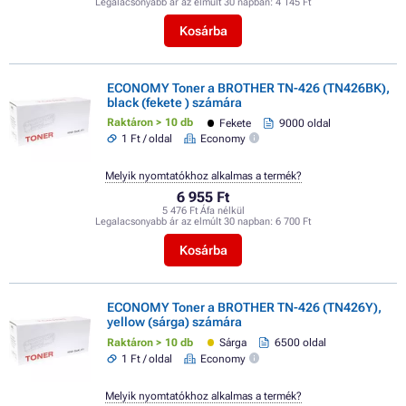
Legalacsonyabb ár az elmúlt 30 napban:
4 145 Ft
Kosárba
ECONOMY Toner a BROTHER TN-426 (TN426BK),
black (fekete ) számára
Raktáron > 10 db
Fekete
9000 oldal
1 Ft / oldal
Economy
Melyik nyomtatókhoz alkalmas a termék?
6 955 Ft
5 476 Ft Áfa nélkül
Legalacsonyabb ár az elmúlt 30 napban:
6 700 Ft
Kosárba
ECONOMY Toner a BROTHER TN-426 (TN426Y),
yellow (sárga) számára
Raktáron > 10 db
Sárga
6500 oldal
1 Ft / oldal
Economy
Melyik nyomtatókhoz alkalmas a termék?