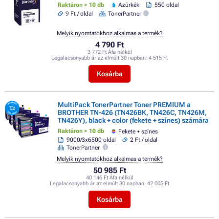
Raktáron > 10 db
Azúrkék
550 oldal
9 Ft / oldal
TonerPartner
Melyik nyomtatókhoz alkalmas a termék?
4 790 Ft
3 772 Ft Áfa nélkül
Legalacsonyabb ár az elmúlt 30 napban:
4 515 Ft
Kosárba
MultiPack TonerPartner Toner PREMIUM a
BROTHER TN-426 (TN426BK, TN426C, TN426M,
TN426Y), black + color (fekete + színes) számára
Raktáron > 10 db
Fekete + színes
9000/3x6500 oldal
2 Ft / oldal
TonerPartner
Melyik nyomtatókhoz alkalmas a termék?
50 985 Ft
40 146 Ft Áfa nélkül
Legalacsonyabb ár az elmúlt 30 napban:
42 005 Ft
Kosárba