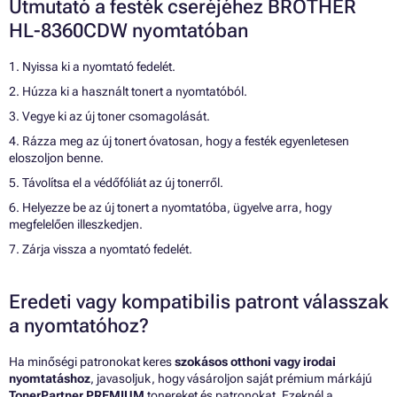
Útmutató a festék cseréjéhez BROTHER
HL-8360CDW nyomtatóban
1. Nyissa ki a nyomtató fedelét.
2. Húzza ki a használt tonert a nyomtatóból.
3. Vegye ki az új toner csomagolását.
4. Rázza meg az új tonert óvatosan, hogy a festék egyenletesen
eloszoljon benne.
5. Távolítsa el a védőfóliát az új tonerről.
6. Helyezze be az új tonert a nyomtatóba, ügyelve arra, hogy
megfelelően illeszkedjen.
7. Zárja vissza a nyomtató fedelét.
Eredeti vagy kompatibilis patront válasszak
a nyomtatóhoz?
Ha minőségi patronokat keres
szokásos otthoni vagy irodai
nyomtatáshoz
, javasoljuk, hogy vásároljon saját prémium márkájú
TonerPartner PREMIUM
tonereket és patronokat. Ezeknél a