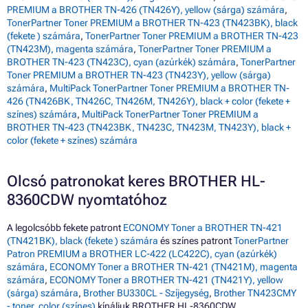
PREMIUM a BROTHER TN-426 (TN426Y), yellow (sárga) számára
,
TonerPartner Toner PREMIUM a BROTHER TN-423 (TN423BK), black
(fekete ) számára
,
TonerPartner Toner PREMIUM a BROTHER TN-423
(TN423M), magenta számára
,
TonerPartner Toner PREMIUM a
BROTHER TN-423 (TN423C), cyan (azúrkék) számára
,
TonerPartner
Toner PREMIUM a BROTHER TN-423 (TN423Y), yellow (sárga)
számára
,
MultiPack TonerPartner Toner PREMIUM a BROTHER TN-
426 (TN426BK, TN426C, TN426M, TN426Y), black + color (fekete +
színes) számára
,
MultiPack TonerPartner Toner PREMIUM a
BROTHER TN-423 (TN423BK, TN423C, TN423M, TN423Y), black +
color (fekete + színes) számára
Olcsó patronokat keres BROTHER HL-
8360CDW nyomtatóhoz
A legolcsóbb fekete patront
ECONOMY Toner a BROTHER TN-421
(TN421BK), black (fekete ) számára
és színes patront
TonerPartner
Patron PREMIUM a BROTHER LC-422 (LC422C), cyan (azúrkék)
számára
,
ECONOMY Toner a BROTHER TN-421 (TN421M), magenta
számára
,
ECONOMY Toner a BROTHER TN-421 (TN421Y), yellow
(sárga) számára
,
Brother BU330CL - Szíjegység
,
Brother TN423CMY
- toner, color (színes)
kínáljuk BROTHER HL-8360CDW