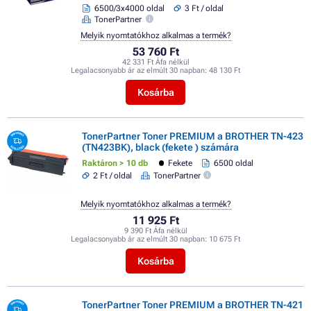
6500/3x4000 oldal
3 Ft / oldal
TonerPartner
Melyik nyomtatókhoz alkalmas a termék?
53 760 Ft
42 331 Ft Áfa nélkül
Legalacsonyabb ár az elmúlt 30 napban:
48 130 Ft
Kosárba
TonerPartner Toner PREMIUM a BROTHER TN-423
(TN423BK), black (fekete ) számára
Raktáron > 10 db
Fekete
6500 oldal
2 Ft / oldal
TonerPartner
Melyik nyomtatókhoz alkalmas a termék?
11 925 Ft
9 390 Ft Áfa nélkül
Legalacsonyabb ár az elmúlt 30 napban:
10 675 Ft
Kosárba
TonerPartner Toner PREMIUM a BROTHER TN-421