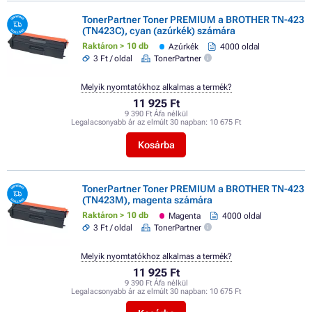
TonerPartner Toner PREMIUM a BROTHER TN-423
(TN423C), cyan (azúrkék) számára
Raktáron > 10 db
Azúrkék
4000 oldal
3 Ft / oldal
TonerPartner
Melyik nyomtatókhoz alkalmas a termék?
11 925 Ft
9 390 Ft Áfa nélkül
Legalacsonyabb ár az elmúlt 30 napban:
10 675 Ft
Kosárba
TonerPartner Toner PREMIUM a BROTHER TN-423
(TN423M), magenta számára
Raktáron > 10 db
Magenta
4000 oldal
3 Ft / oldal
TonerPartner
Melyik nyomtatókhoz alkalmas a termék?
11 925 Ft
9 390 Ft Áfa nélkül
Legalacsonyabb ár az elmúlt 30 napban:
10 675 Ft