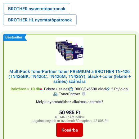
BROTHER nyomtatópatronok
BROTHER HL nyomtatópatronok
Bestseller
MultiPack TonerPartner Toner PREMIUM a BROTHER TN-426
(TN426BK, TN426C, TN426M, TN426Y), black + color (fekete +
színes) számára
Raktáron > 10 db
Fekete + színes
9000/3x6500 oldal
2 Ft / oldal
TonerPartner
Melyik nyomtatókhoz alkalmas a termék?
50 985 Ft
40 146 Ft Áfa nélkül
Legalacsonyabb ár az elmúlt 30 napban:
42 005 Ft
Kosárba