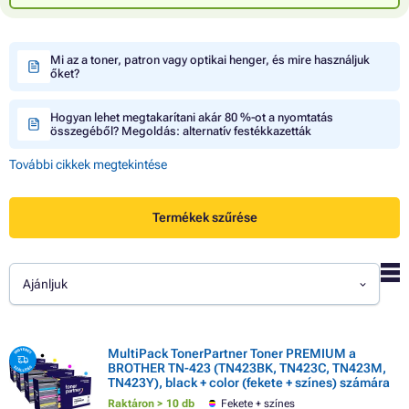
Mi az a toner, patron vagy optikai henger, és mire használjuk
őket?
Hogyan lehet megtakarítani akár 80 %-ot a nyomtatás
összegéből? Megoldás: alternatív festékkazetták
További cikkek megtekintése
Termékek szűrése
Ajánljuk
MultiPack TonerPartner Toner PREMIUM a
BROTHER TN-423 (TN423BK, TN423C, TN423M,
TN423Y), black + color (fekete + színes) számára
Raktáron > 10 db
Fekete + színes