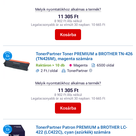
Melyik nyomtatókhoz alkalmas a termék?
11 305 Ft
8 902 Ft Áfa nélkül
Legalacsonyabb ár az elmúlt 30 napban:
10 665 Ft
Kosárba
TonerPartner Toner PREMIUM a BROTHER TN-426
(TN426M), magenta számára
Raktáron > 10 db
Magenta
6500 oldal
2 Ft / oldal
TonerPartner
Melyik nyomtatókhoz alkalmas a termék?
11 305 Ft
8 902 Ft Áfa nélkül
Legalacsonyabb ár az elmúlt 30 napban:
10 665 Ft
Kosárba
TonerPartner Patron PREMIUM a BROTHER LC-
422 (LC422C), cyan (azúrkék) számára