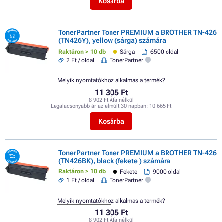
Kosárba
TonerPartner Toner PREMIUM a BROTHER TN-426
(TN426Y), yellow (sárga) számára
Raktáron > 10 db
Sárga
6500 oldal
2 Ft / oldal
TonerPartner
Melyik nyomtatókhoz alkalmas a termék?
11 305 Ft
8 902 Ft Áfa nélkül
Legalacsonyabb ár az elmúlt 30 napban:
10 665 Ft
Kosárba
TonerPartner Toner PREMIUM a BROTHER TN-426
(TN426BK), black (fekete ) számára
Raktáron > 10 db
Fekete
9000 oldal
1 Ft / oldal
TonerPartner
Melyik nyomtatókhoz alkalmas a termék?
11 305 Ft
8 902 Ft Áfa nélkül