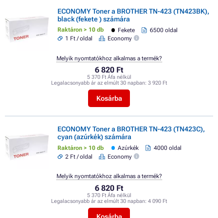
ECONOMY Toner a BROTHER TN-423 (TN423BK),
black (fekete ) számára
Raktáron > 10 db
Fekete
6500 oldal
1 Ft / oldal
Economy
Melyik nyomtatókhoz alkalmas a termék?
6 820 Ft
5 370 Ft Áfa nélkül
Legalacsonyabb ár az elmúlt 30 napban:
3 920 Ft
Kosárba
ECONOMY Toner a BROTHER TN-423 (TN423C),
cyan (azúrkék) számára
Raktáron > 10 db
Azúrkék
4000 oldal
2 Ft / oldal
Economy
Melyik nyomtatókhoz alkalmas a termék?
6 820 Ft
5 370 Ft Áfa nélkül
Legalacsonyabb ár az elmúlt 30 napban:
4 090 Ft
Kosárba