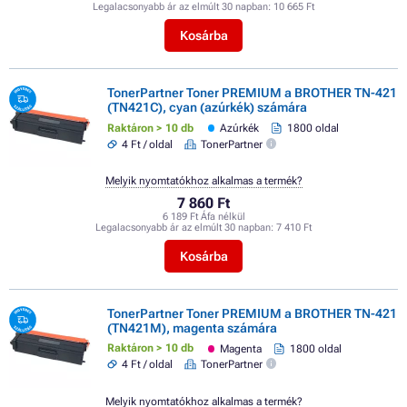
Legalacsonyabb ár az elmúlt 30 napban:
10 665 Ft
Kosárba
TonerPartner Toner PREMIUM a BROTHER TN-421
(TN421C), cyan (azúrkék) számára
Raktáron > 10 db
Azúrkék
1800 oldal
4 Ft / oldal
TonerPartner
Melyik nyomtatókhoz alkalmas a termék?
7 860 Ft
6 189 Ft Áfa nélkül
Legalacsonyabb ár az elmúlt 30 napban:
7 410 Ft
Kosárba
TonerPartner Toner PREMIUM a BROTHER TN-421
(TN421M), magenta számára
Raktáron > 10 db
Magenta
1800 oldal
4 Ft / oldal
TonerPartner
Melyik nyomtatókhoz alkalmas a termék?