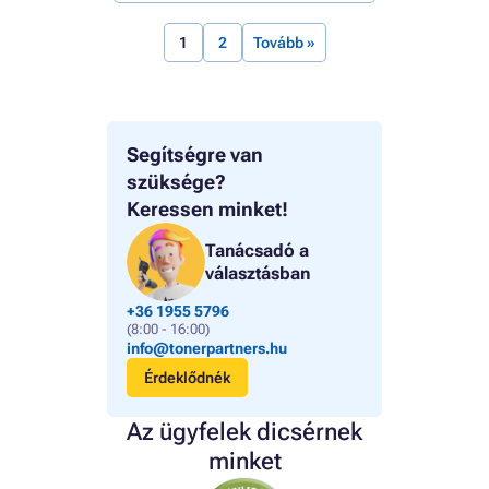
1
2
Tovább »
Segítségre van
szüksége?
Keressen minket!
Tanácsadó a
választásban
+36 1955 5796
(8:00 - 16:00)
info@tonerpartners.hu
Érdeklődnék
Az ügyfelek dicsérnek
minket