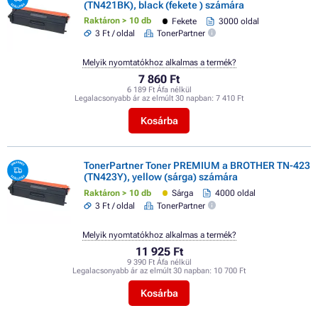
(TN421BK), black (fekete ) számára
Raktáron > 10 db
Fekete
3000 oldal
3 Ft / oldal
TonerPartner
Melyik nyomtatókhoz alkalmas a termék?
7 860 Ft
6 189 Ft Áfa nélkül
Legalacsonyabb ár az elmúlt 30 napban:
7 410 Ft
Kosárba
TonerPartner Toner PREMIUM a BROTHER TN-423
(TN423Y), yellow (sárga) számára
Raktáron > 10 db
Sárga
4000 oldal
3 Ft / oldal
TonerPartner
Melyik nyomtatókhoz alkalmas a termék?
11 925 Ft
9 390 Ft Áfa nélkül
Legalacsonyabb ár az elmúlt 30 napban:
10 700 Ft
Kosárba