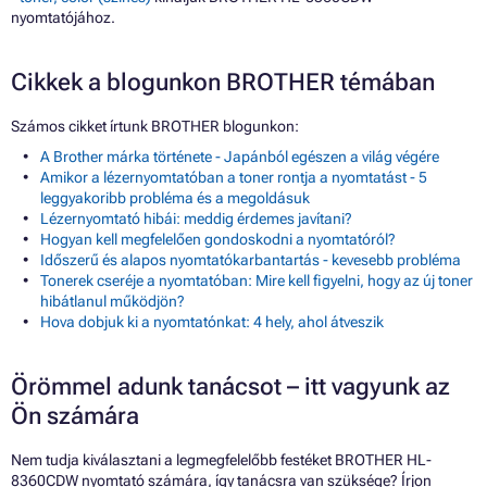
nyomtatójához.
Cikkek a blogunkon BROTHER témában
Számos cikket írtunk BROTHER blogunkon:
A Brother márka története - Japánból egészen a világ végére
Amikor a lézernyomtatóban a toner rontja a nyomtatást - 5
leggyakoribb probléma és a megoldásuk
Lézernyomtató hibái: meddig érdemes javítani?
Hogyan kell megfelelően gondoskodni a nyomtatóról?
Időszerű és alapos nyomtatókarbantartás - kevesebb probléma
Tonerek cseréje a nyomtatóban: Mire kell figyelni, hogy az új toner
hibátlanul működjön?
Hova dobjuk ki a nyomtatónkat: 4 hely, ahol átveszik
Örömmel adunk tanácsot – itt vagyunk az
Ön számára
Nem tudja kiválasztani a legmegfelelőbb festéket BROTHER HL-
8360CDW nyomtató számára, így tanácsra van szüksége? Írjon