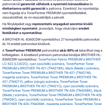
patronoknál
garanciát vállalunk a nyomtató károsodására
és
élettartamra szóló garanciát
a patronra. Ezenkívül, ha nyomtatója
nem fogadja el a TonerPartner PREMIUM nyomtatófestéket,
visszaküldheti, és mi visszatérítjük a pénzét.
Ha fényképeket vagy
reprezentatív anyagokat szeretne kiváló
minőségben nyomtatni
, javasoljuk, hogy vásároljon
eredeti
festékeket a nyomtatóhoz
.
A BROTHER HL-8360CDW nyomtatóhoz 27 kompatibilis patronokat
és 16 eredeti patronokat kínálunk.
A
TonerPartner PREMIUM
patronokkal
akár 80%-ot
takaríthat meg a
költségeken. A következő prémium patronokat kínáljuk BROTHER HL-
8360CDW nyomtatóhoz:
TonerPartner Patron PREMIUM a BROTHER
LC-422 (LC422C), cyan (azúrkék) számára
,
TonerPartner Toner
PREMIUM a BROTHER TN-421 (TN421BK), black (fekete ) számára
,
TonerPartner Toner PREMIUM a BROTHER TN-421 (TN421M),
magenta számára
,
TonerPartner Toner PREMIUM a BROTHER TN-
421 (TN421Y), yellow (sárga) számára
,
TonerPartner Toner
PREMIUM a BROTHER TN-421 (TN421C), cyan (azúrkék) számára
,
TonerPartner Toner PREMIUM a BROTHER TN-426 (TN426BK), black
(fekete ) számára
,
TonerPartner Toner PREMIUM a BROTHER TN-426
(TN426C), cyan (azúrkék) számára
,
TonerPartner Toner PREMIUM a
BROTHER TN-426 (TN426M), magenta számára
,
TonerPartner Toner