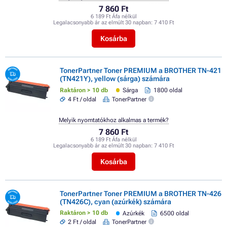
7 860 Ft
6 189 Ft Áfa nélkül
Legalacsonyabb ár az elmúlt 30 napban:
7 410 Ft
Kosárba
TonerPartner Toner PREMIUM a BROTHER TN-421
(TN421Y), yellow (sárga) számára
Raktáron > 10 db
Sárga
1800 oldal
4 Ft / oldal
TonerPartner
Melyik nyomtatókhoz alkalmas a termék?
7 860 Ft
6 189 Ft Áfa nélkül
Legalacsonyabb ár az elmúlt 30 napban:
7 410 Ft
Kosárba
TonerPartner Toner PREMIUM a BROTHER TN-426
(TN426C), cyan (azúrkék) számára
Raktáron > 10 db
Azúrkék
6500 oldal
2 Ft / oldal
TonerPartner