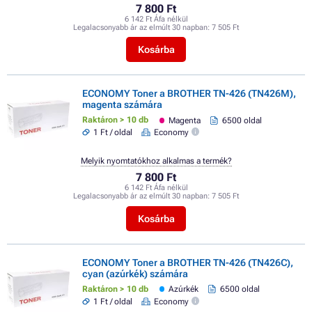
7 800 Ft
6 142 Ft Áfa nélkül
Legalacsonyabb ár az elmúlt 30 napban:
7 505 Ft
Kosárba
ECONOMY Toner a BROTHER TN-426 (TN426M),
magenta számára
Raktáron > 10 db
Magenta
6500 oldal
1 Ft / oldal
Economy
Melyik nyomtatókhoz alkalmas a termék?
7 800 Ft
6 142 Ft Áfa nélkül
Legalacsonyabb ár az elmúlt 30 napban:
7 505 Ft
Kosárba
ECONOMY Toner a BROTHER TN-426 (TN426C),
cyan (azúrkék) számára
Raktáron > 10 db
Azúrkék
6500 oldal
1 Ft / oldal
Economy