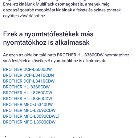
Emellett kínálunk MultiPack csomagokat is, amelyek még
gazdaságosabb megoldást kínálnak a fekete és színes tonerek
együttes vásárlásához.
Ezek a nyomtatófestékek más
nyomtatókhoz is alkalmasak
Az ezen az oldalon található BROTHER HL-8360CDW nyomtatóhoz
való festékek a következő nyomtatókhoz is alkalmasak:
BROTHER DCP-L6600DW
BROTHER DCP-L8410CDN
BROTHER DCP-L8410CDW
BROTHER HL-8360CDW
BROTHER HL-L8260CDW
BROTHER HL-L8360CDW
BROTHER MFC-J5340DW
BROTHER MFC-L8690CDW
BROTHER MFC-L8690CDWLT
BROTHER MFC-L8900CDW