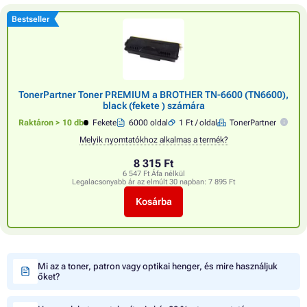
Bestseller
TonerPartner Toner PREMIUM a BROTHER TN-6600 (TN6600),
black (fekete ) számára
Raktáron > 10 db
Fekete
6000 oldal
1 Ft / oldal
TonerPartner
Melyik nyomtatókhoz alkalmas a termék?
8 315 Ft
6 547 Ft Áfa nélkül
Legalacsonyabb ár az elmúlt 30 napban:
7 895 Ft
Kosárba
Mi az a toner, patron vagy optikai henger, és mire használjuk
őket?