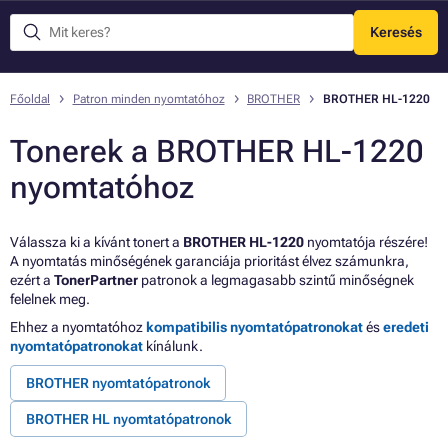
Keresés
Menü
Főoldal
Patron minden nyomtatóhoz
BROTHER
BROTHER HL-1220
Tonerek a BROTHER HL-1220
nyomtatóhoz
Válassza ki a kívánt tonert a
BROTHER HL-1220
nyomtatója részére!
A nyomtatás minőségének garanciája prioritást élvez számunkra,
ezért a
TonerPartner
patronok a legmagasabb szintű minőségnek
felelnek meg.
Ehhez a nyomtatóhoz
kompatibilis nyomtatópatronokat
és
eredeti
nyomtatópatronokat
kínálunk.
BROTHER nyomtatópatronok
BROTHER HL nyomtatópatronok