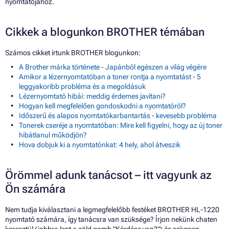
nyomtatójához.
Cikkek a blogunkon BROTHER témában
Számos cikket írtunk BROTHER blogunkon:
A Brother márka története - Japánból egészen a világ végére
Amikor a lézernyomtatóban a toner rontja a nyomtatást - 5
leggyakoribb probléma és a megoldásuk
Lézernyomtató hibái: meddig érdemes javítani?
Hogyan kell megfelelően gondoskodni a nyomtatóról?
Időszerű és alapos nyomtatókarbantartás - kevesebb probléma
Tonerek cseréje a nyomtatóban: Mire kell figyelni, hogy az új toner
hibátlanul működjön?
Hova dobjuk ki a nyomtatónkat: 4 hely, ahol átveszik
Örömmel adunk tanácsot – itt vagyunk az
Ön számára
Nem tudja kiválasztani a legmegfelelőbb festéket BROTHER HL-1220
nyomtató számára, így tanácsra van szüksége? Írjon nekünk chaten