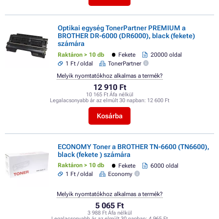
Optikai egység TonerPartner PREMIUM a
BROTHER DR-6000 (DR6000), black (fekete)
számára
Raktáron > 10 db
Fekete
20000 oldal
1 Ft / oldal
TonerPartner
Melyik nyomtatókhoz alkalmas a termék?
12 910 Ft
10 165 Ft Áfa nélkül
Legalacsonyabb ár az elmúlt 30 napban:
12 600 Ft
Kosárba
ECONOMY Toner a BROTHER TN-6600 (TN6600),
black (fekete ) számára
Raktáron > 10 db
Fekete
6000 oldal
1 Ft / oldal
Economy
Melyik nyomtatókhoz alkalmas a termék?
5 065 Ft
3 988 Ft Áfa nélkül
Legalacsonyabb ár az elmúlt 30 napban:
4 965 Ft