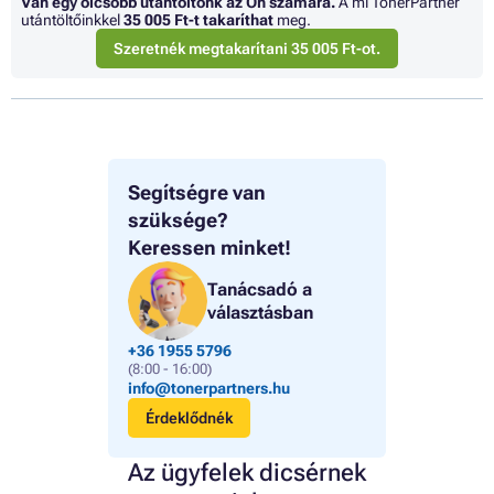
Van egy olcsóbb utántöltőnk az Ön számára.
A mi TonerPartner
utántöltőinkkel
35 005 Ft
-t takaríthat
meg.
Szeretnék megtakarítani 35 005 Ft-ot.
Segítségre van
szüksége?
Keressen minket!
Tanácsadó a
választásban
+36 1955 5796
(8:00 - 16:00)
info@tonerpartners.hu
Érdeklődnék
Az ügyfelek dicsérnek