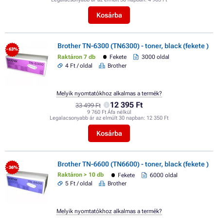
Kosárba
Brother TN-6300 (TN6300) - toner, black (fekete )
- 63%
Raktáron 7 db
Fekete
3000 oldal
4 Ft / oldal
Brother
Melyik nyomtatókhoz alkalmas a termék?
12 395 Ft
33 499 Ft
9 760 Ft Áfa nélkül
Legalacsonyabb ár az elmúlt 30 napban:
12 350 Ft
Kosárba
Brother TN-6600 (TN6600) - toner, black (fekete )
- 36%
Raktáron > 10 db
Fekete
6000 oldal
5 Ft / oldal
Brother
Melyik nyomtatókhoz alkalmas a termék?