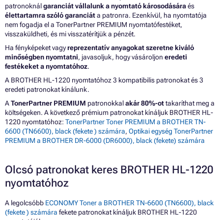
patronoknál
garanciát vállalunk a nyomtató károsodására
és
élettartamra szóló garanciát
a patronra. Ezenkívül, ha nyomtatója
nem fogadja el a TonerPartner PREMIUM nyomtatófestéket,
visszaküldheti, és mi visszatérítjük a pénzét.
Ha fényképeket vagy
reprezentatív anyagokat szeretne kiváló
minőségben nyomtatni
, javasoljuk, hogy vásároljon
eredeti
festékeket a nyomtatóhoz
.
A BROTHER HL-1220 nyomtatóhoz 3 kompatibilis patronokat és 3
eredeti patronokat kínálunk.
A
TonerPartner PREMIUM
patronokkal
akár 80%-ot
takaríthat meg a
költségeken. A következő prémium patronokat kínáljuk BROTHER HL-
1220 nyomtatóhoz:
TonerPartner Toner PREMIUM a BROTHER TN-
6600 (TN6600), black (fekete ) számára
,
Optikai egység TonerPartner
PREMIUM a BROTHER DR-6000 (DR6000), black (fekete) számára
Olcsó patronokat keres BROTHER HL-1220
nyomtatóhoz
A legolcsóbb
ECONOMY Toner a BROTHER TN-6600 (TN6600), black
(fekete ) számára
fekete patronokat kínáljuk BROTHER HL-1220