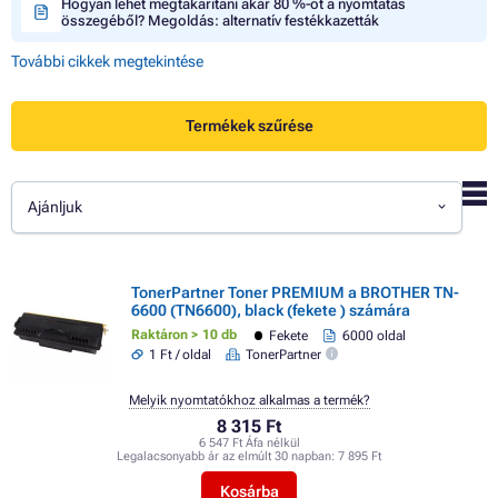
Hogyan lehet megtakarítani akár 80 %-ot a nyomtatás
összegéből? Megoldás: alternatív festékkazetták
További cikkek megtekintése
Termékek szűrése
Ajánljuk
TonerPartner Toner PREMIUM a BROTHER TN-
6600 (TN6600), black (fekete ) számára
Raktáron > 10 db
Fekete
6000 oldal
1 Ft / oldal
TonerPartner
Melyik nyomtatókhoz alkalmas a termék?
8 315 Ft
6 547 Ft Áfa nélkül
Legalacsonyabb ár az elmúlt 30 napban:
7 895 Ft
Kosárba