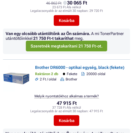
30 065 Ft
46 862 Ft
23 673 Ft Áfa nélkül
Legalacsonyabb ár az elmúlt 30 napban:
29 720 Ft
Kosárba
Van egy olcsóbb utántöltőnk az Ön számára.
A mi TonerPartner
utántöltőinkkel
21 750 Ft
-t takaríthat
meg.
Szeretnék megtakarítani 21 750 Ft-ot.
Brother DR6000 - optikai egység, black (fekete)
Raktáron 2 db
Fekete
20000 oldal
2 Ft / oldal
Brother
Melyik nyomtatókhoz alkalmas a termék?
47 915 Ft
37 728 Ft Áfa nélkül
Legalacsonyabb ár az elmúlt 30 napban:
47 915 Ft
Kosárba