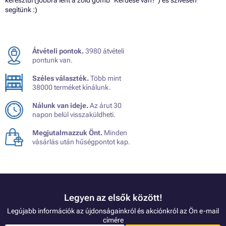
keresztül (jobbra lent a zöld gomb "Kérdése van?") és szívesen
segítünk :)
Átvételi pontok.
3980 átvételi
pontunk van.
Széles választék.
Több mint
38000 terméket kínálunk.
Nálunk van ideje.
Az árut 30
napon belül visszaküldheti.
Megjutalmazzuk Önt.
Minden
vásárlás után hűségpontot kap.
Legyen az elsők között!
Legújabb információk az újdonságainkról és akciónkról az Ön e-mail
címére