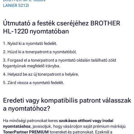
LANIER 5212I
Útmutató a festék cseréjéhez BROTHER
HL-1220 nyomtatóban
1. Nyisd ki a nyomtató fedelét.
2. Húzd ki a tonerpatront a nyomtatóból.
3. Forgasd el a tonerpatront a nyomtató oldalán található zöld
fogantyúnak megfelelő irányba.
4. Helyezd be az új tonerpatront a helyére.
5. Zárd vissza a nyomtató fedelét.
Eredeti vagy kompatibilis patront válasszak
a nyomtatóhoz?
Ha minőségi patronokat keres
szokásos otthoni vagy irodai
nyomtatáshoz
, javasoljuk, hogy vásároljon saját prémium márkájú
TonerPartner PREMIUM
tonereket és patronokat. Ezeknél a