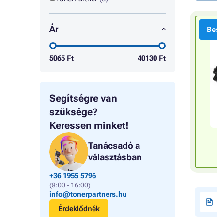
Ár
Bes
5065
Ft
40130
Ft
Segítségre van
szüksége?
Keressen minket!
Tanácsadó a
választásban
+36 1955 5796
(8:00 - 16:00)
info@tonerpartners.hu
Érdeklődnék