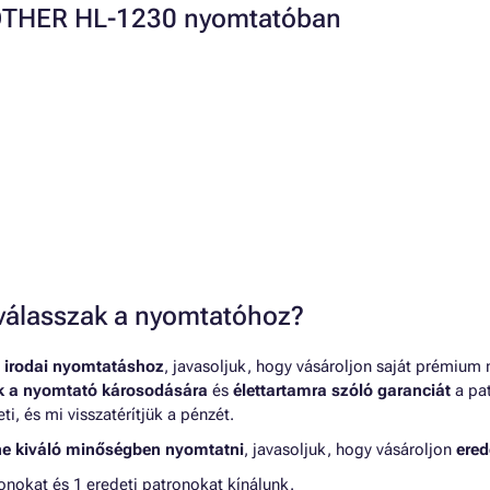
ROTHER HL-1230 nyomtatóban
t válasszak a nyomtatóhoz?
 irodai nyomtatáshoz
, javasoljuk, hogy vásároljon saját prémium
nk a nyomtató károsodására
és
élettartamra szóló garanciát
a pat
, és mi visszatérítjük a pénzét.
ne kiváló minőségben nyomtatni
, javasoljuk, hogy vásároljon
ered
okat és 1 eredeti patronokat kínálunk.