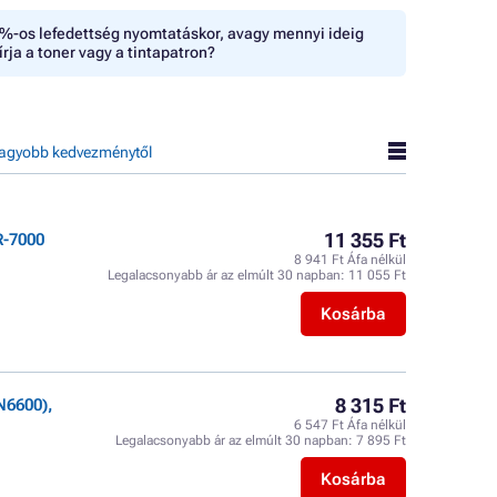
%-os lefedettség nyomtatáskor, avagy mennyi ideig
írja a toner vagy a tintapatron?
agyobb kedvezménytől
11 355 Ft
R-7000
8 941 Ft Áfa nélkül
Legalacsonyabb ár az elmúlt 30 napban:
11 055 Ft
Kosárba
8 315 Ft
N6600),
6 547 Ft Áfa nélkül
Legalacsonyabb ár az elmúlt 30 napban:
7 895 Ft
Kosárba