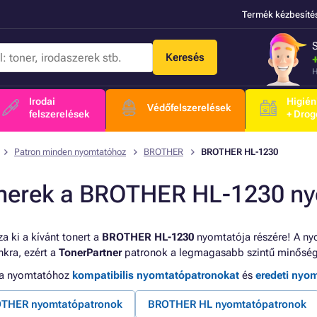
Termék kézbesíté
Keresés
H
Irodai
Higién
Védőfelszerelések
felszerelések
+ Drog
Patron minden nyomtatóhoz
BROTHER
BROTHER HL-1230
nerek a BROTHER HL-1230 n
a ki a kívánt tonert a
BROTHER HL-1230
nyomtatója részére! A ny
kra, ezért a
TonerPartner
patronok a legmagasabb szintű minőség
 a nyomtatóhoz
kompatibilis nyomtatópatronokat
és
eredeti nyo
THER nyomtatópatronok
BROTHER HL nyomtatópatronok