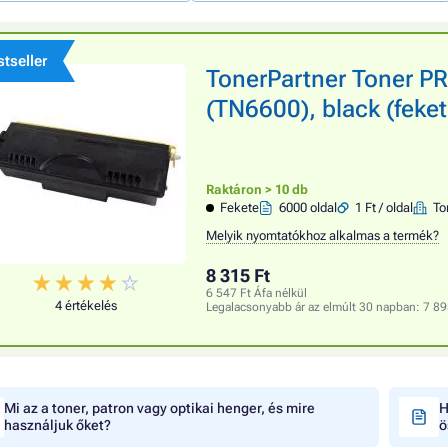
tseller
TonerPartner Toner 
(TN6600), black (feke
Raktáron > 10 db
Fekete
6000 oldal
1 Ft / oldal
To
Melyik nyomtatókhoz alkalmas a termék?
8 315 Ft
6 547 Ft Áfa nélkül
4 értékelés
Legalacsonyabb ár az elmúlt 30 napban:
7 89
Mi az a toner, patron vagy optikai henger, és mire
H
használjuk őket?
ö