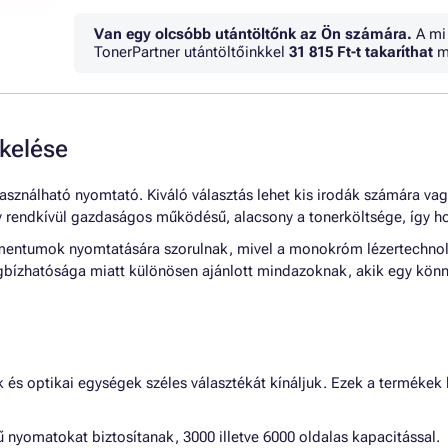
Van egy olcsóbb utántöltőnk az Ön számára.
A mi
TonerPartner utántöltőinkkel
31 815 Ft
-t takaríthat
m
kelése
sználható nyomtató. Kiváló választás lehet kis irodák számára va
y rendkívül gazdaságos működésű, alacsony a tonerköltsége, így ho
mentumok nyomtatására szorulnak, mivel a monokróm lézertechnol
gbízhatósága miatt különösen ajánlott mindazoknak, akik egy kön
és optikai egységek széles választékát kínáljuk. Ezek a termékek
 nyomatokat biztosítanak, 3000 illetve 6000 oldalas kapacitással.