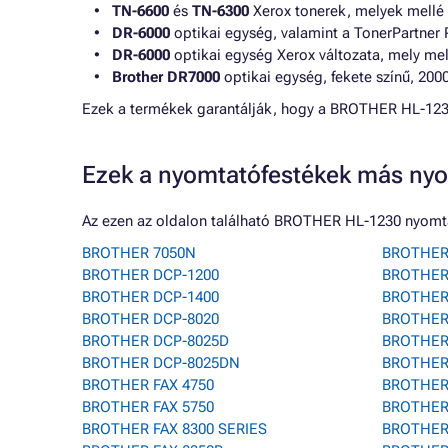
TN-6600
és
TN-6300
Xerox tonerek, melyek mellé 
DR-6000
optikai egység, valamint a TonerPartner 
DR-6000
optikai egység Xerox változata, mely me
Brother DR7000
optikai egység, fekete színű, 200
Ezek a termékek garantálják, hogy a BROTHER HL-12
Ezek a nyomtatófestékek más nyo
Az ezen az oldalon található BROTHER HL-1230 nyomta
BROTHER 7050N
BROTHER 
BROTHER DCP-1200
BROTHER
BROTHER DCP-1400
BROTHER
BROTHER DCP-8020
BROTHER
BROTHER DCP-8025D
BROTHER 
BROTHER DCP-8025DN
BROTHER
BROTHER FAX 4750
BROTHER
BROTHER FAX 5750
BROTHER 
BROTHER FAX 8300 SERIES
BROTHER