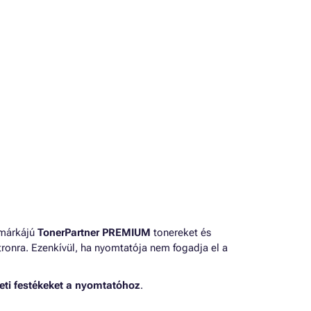
 márkájú
TonerPartner PREMIUM
tonereket és
ronra. Ezenkívül, ha nyomtatója nem fogadja el a
eti festékeket a nyomtatóhoz
.