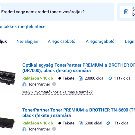
5
Eredeti vagy nem eredeti tonert vásároljak?
b
i cikkek megtekintése
ljuk
Név alapján
A legolcsóbbtól
A legdrágábbtól
Legn
Optikai egység TonerPartner PREMIUM a BROTHER D
(DR7000), black (fekete) számára
Raktáron > 10 db
Fekete
20000 oldal
1 Ft / oldal
TonerPartner
Melyik nyomtatókhoz alkalmas a termék?
TonerPartner Toner PREMIUM a BROTHER TN-6600 (T
black (fekete ) számára
Raktáron > 10 db
Fekete
6000 oldal
1 Ft / oldal
TonerPartner