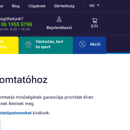
HU
se
Blog
Cégeknek
Elérhetőség
Segíthetünk?
+36 1955 5796
0 Ft
Bejelentkezni
é–Pé: 8:00 – 16:00
ia
Háztartás, kert
Akció
éria
és sport
yomtatóhoz
omtatás minőségének garanciája prioritást élvez
nek felelnek meg.
mtatópatronokat
kínálunk.