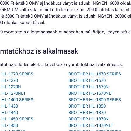
6000 Ft értékű OMV ajándékutalványt is adunk INGYEN, 6000 oldala
PREMIUM változata, mindkettő fekete színű, 20000 oldalas kapacitá
llé 3000 Ft értékű OMV ajándékutalványt is adunk INGYEN, 20000 ol
00 oldalas kapacitással.
30 nyomtatója a legmagasabb minőségben működjön, legyen szó a
mtatókhoz is alkalmasak
tóhoz való festékek a következő nyomtatókhoz is alkalmasak:
HL-1270 SERIES
BROTHER HL-1670 SERIES
 HL-1270
BROTHER HL-1670
 HL-1270N
BROTHER HL-1670N
 HL-1270NLT
BROTHER HL-1670NLT
HL-1400 SERIES
BROTHER HL-1800 SERIES
 HL-1430
BROTHER HL-1850
 HL-1440
BROTHER HL-1870
HL-1450 SERIES
BROTHER HL-1870N
 HL-1450
BROTHER HL-1870NLT