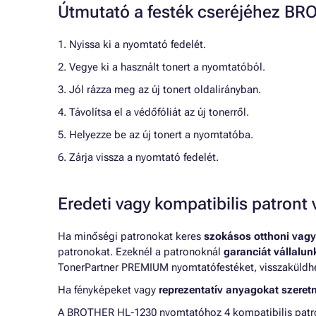
Útmutató a festék cseréjéhez B
1. Nyissa ki a nyomtató fedelét.
2. Vegye ki a használt tonert a nyomtatóból.
3. Jól rázza meg az új tonert oldalirányban.
4. Távolítsa el a védőfóliát az új tonerről.
5. Helyezze be az új tonert a nyomtatóba.
6. Zárja vissza a nyomtató fedelét.
Eredeti vagy kompatibilis patron
Ha minőségi patronokat keres
szokásos otthoni vagy
patronokat. Ezeknél a patronoknál
garanciát vállalu
TonerPartner PREMIUM nyomtatófestéket, visszaküldheti
Ha fényképeket vagy
reprezentatív anyagokat szeret
A BROTHER HL-1230 nyomtatóhoz 4 kompatibilis patron