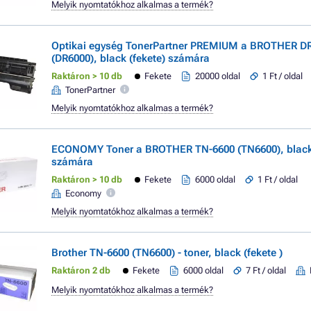
Melyik nyomtatókhoz alkalmas a termék?
Optikai egység TonerPartner PREMIUM a BROTHER D
(DR6000), black (fekete) számára
Raktáron > 10 db
Fekete
20000 oldal
1 Ft / oldal
TonerPartner
Melyik nyomtatókhoz alkalmas a termék?
ECONOMY Toner a BROTHER TN-6600 (TN6600), black 
számára
Raktáron > 10 db
Fekete
6000 oldal
1 Ft / oldal
Economy
Melyik nyomtatókhoz alkalmas a termék?
Brother TN-6600 (TN6600) - toner, black (fekete )
Raktáron 2 db
Fekete
6000 oldal
7 Ft / oldal
Melyik nyomtatókhoz alkalmas a termék?