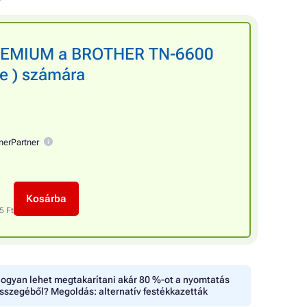
PREMIUM a BROTHER TN-6600
te ) számára
nerPartner
Kosárba
5 Ft
ogyan lehet megtakarítani akár 80 %-ot a nyomtatás
sszegéből? Megoldás: alternatív festékkazetták