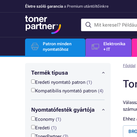
Életre szóló garancia
a Premium utántöltőinkre
Patron minden
Elektronika
nyomtatóhoz
+ IT
Főoldal
Termék típusa
To
Eredeti nyomtató patron
(1)
Kompatibilis nyomtató patron
(4)
Válassz
Nyomtatófesték gyártója
számun
Ehhez
Economy
(1)
Eredeti
(1)
BRO
TonerPartner
(3)