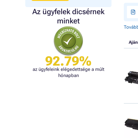
Az ügyfelek dicsérnek
minket
Tovább
Aján
92.79%
az ügyfeleink elégedettsége a múlt
hónapban