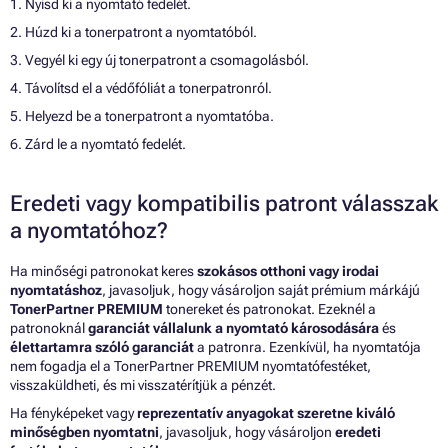
1. Nyisd ki a nyomtató fedelét.
2. Húzd ki a tonerpatront a nyomtatóból.
3. Vegyél ki egy új tonerpatront a csomagolásból.
4. Távolítsd el a védőfóliát a tonerpatronról.
5. Helyezd be a tonerpatront a nyomtatóba.
6. Zárd le a nyomtató fedelét.
Eredeti vagy kompatibilis patront válasszak
a nyomtatóhoz?
Ha minőségi patronokat keres
szokásos otthoni vagy irodai
nyomtatáshoz
, javasoljuk, hogy vásároljon saját prémium márkájú
TonerPartner PREMIUM
tonereket és patronokat. Ezeknél a
patronoknál
garanciát vállalunk a nyomtató károsodására
és
élettartamra szóló garanciát
a patronra. Ezenkívül, ha nyomtatója
nem fogadja el a TonerPartner PREMIUM nyomtatófestéket,
visszaküldheti, és mi visszatérítjük a pénzét.
Ha fényképeket vagy
reprezentatív anyagokat szeretne kiváló
minőségben nyomtatni
, javasoljuk, hogy vásároljon
eredeti