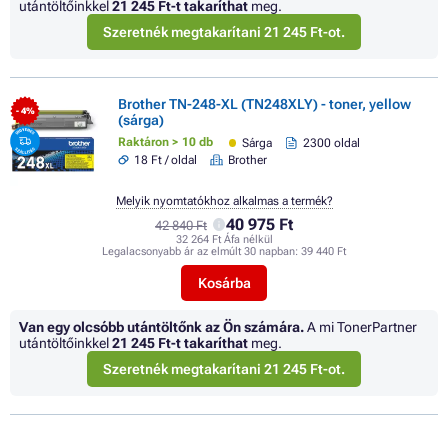
utántöltőinkkel
21 245 Ft
-t takaríthat
meg.
Szeretnék megtakarítani 21 245 Ft-ot.
Brother TN-248-XL (TN248XLY) - toner, yellow
- 4%
(sárga)
Raktáron > 10 db
Sárga
2300 oldal
18 Ft / oldal
Brother
Melyik nyomtatókhoz alkalmas a termék?
40 975 Ft
42 840 Ft
32 264 Ft Áfa nélkül
Legalacsonyabb ár az elmúlt 30 napban:
39 440 Ft
Kosárba
Van egy olcsóbb utántöltőnk az Ön számára.
A mi TonerPartner
utántöltőinkkel
21 245 Ft
-t takaríthat
meg.
Szeretnék megtakarítani 21 245 Ft-ot.