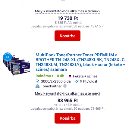
Melyik nyomtatókhoz alkalmas a termék?
19 730 Ft
15 535 Ft Áfa nélkül
Legalacsonyabb ár az elmúlt 30 napban:
18 615 Ft
Kosárba
MultiPack TonerPartner Toner PREMIUM a
BROTHER TN-248-XL (TN248XLBK, TN248XLC,
TN248XLM, TN248XLY), black + color (fekete +
színes) számára
Raktáron > 10 db
Fekete + színes
3000/3x2300 oldal
9 Ft / oldal
TonerPartner
Melyik nyomtatókhoz alkalmas a termék?
88 965 Ft
70 051 Ft Áfa nélkül
Legalacsonyabb ár az elmúlt 30 napban:
73 465 Ft
Kosárba