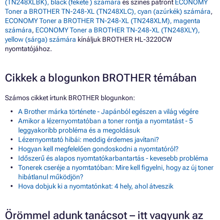
(TN248XLBK), black (fekete ) számára
és színes patront
ECONOMY
Toner a BROTHER TN-248-XL (TN248XLC), cyan (azúrkék) számára
,
ECONOMY Toner a BROTHER TN-248-XL (TN248XLM), magenta
számára
,
ECONOMY Toner a BROTHER TN-248-XL (TN248XLY),
yellow (sárga) számára
kínáljuk BROTHER HL-3220CW
nyomtatójához.
Cikkek a blogunkon BROTHER témában
Számos cikket írtunk BROTHER blogunkon:
A Brother márka története - Japánból egészen a világ végére
Amikor a lézernyomtatóban a toner rontja a nyomtatást - 5
leggyakoribb probléma és a megoldásuk
Lézernyomtató hibái: meddig érdemes javítani?
Hogyan kell megfelelően gondoskodni a nyomtatóról?
Időszerű és alapos nyomtatókarbantartás - kevesebb probléma
Tonerek cseréje a nyomtatóban: Mire kell figyelni, hogy az új toner
hibátlanul működjön?
Hova dobjuk ki a nyomtatónkat: 4 hely, ahol átveszik
Örömmel adunk tanácsot – itt vagyunk az