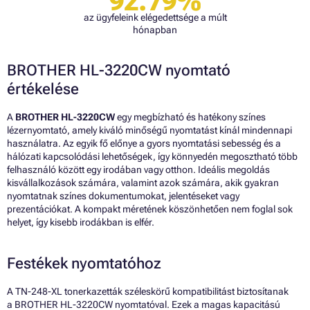
92.79%
az ügyfeleink elégedettsége a múlt
hónapban
BROTHER HL-3220CW nyomtató
értékelése
A
BROTHER HL-3220CW
egy megbízható és hatékony színes
lézernyomtató, amely kiváló minőségű nyomtatást kínál mindennapi
használatra. Az egyik fő előnye a gyors nyomtatási sebesség és a
hálózati kapcsolódási lehetőségek, így könnyedén megosztható több
felhasználó között egy irodában vagy otthon. Ideális megoldás
kisvállalkozások számára, valamint azok számára, akik gyakran
nyomtatnak színes dokumentumokat, jelentéseket vagy
prezentációkat. A kompakt méretének köszönhetően nem foglal sok
helyet, így kisebb irodákban is elfér.
Festékek nyomtatóhoz
A TN-248-XL tonerkazetták széleskörű kompatibilitást biztosítanak
a BROTHER HL-3220CW nyomtatóval. Ezek a magas kapacitású