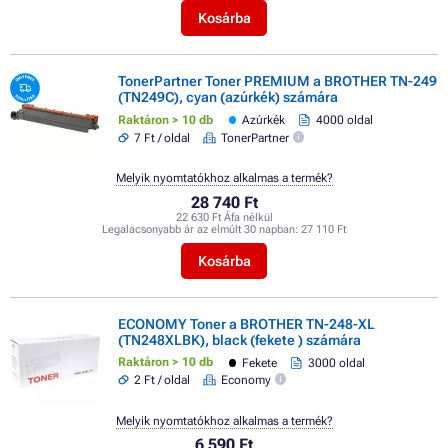
Kosárba
TonerPartner Toner PREMIUM a BROTHER TN-249
(TN249C), cyan (azúrkék) számára
Raktáron > 10 db
Azúrkék
4000 oldal
7 Ft / oldal
TonerPartner
Melyik nyomtatókhoz alkalmas a termék?
28 740 Ft
22 630 Ft Áfa nélkül
Legalacsonyabb ár az elmúlt 30 napban:
27 110 Ft
Kosárba
ECONOMY Toner a BROTHER TN-248-XL
(TN248XLBK), black (fekete ) számára
Raktáron > 10 db
Fekete
3000 oldal
2 Ft / oldal
Economy
Melyik nyomtatókhoz alkalmas a termék?
6 590 Ft