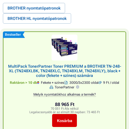
BROTHER nyomtatópatronok
BROTHER HL nyomtatópatronok
Bestseller
MultiPack TonerPartner Toner PREMIUM a BROTHER TN-248-
XL (TN248XLBK, TN248XLC, TN248XLM, TN248XLY), black +
color (fekete + színes) számára
Raktáron > 10 db
Fekete + színes
3000/3x2300 oldal
9 Ft / oldal
TonerPartner
Melyik nyomtatókhoz alkalmas a termék?
88 965 Ft
70 051 Ft Áfa nélkül
Legalacsonyabb ár az elmúlt 30 napban:
73 465 Ft
Kosárba