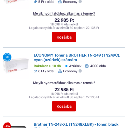
5 Ft / oldal
Economy
Melyik nyomtatókhoz alkalmas a termék?
22 985 Ft
18 098 Ft Áfa nélkül
Legalacsonyabb ár az elmúlt 30 napban:
22 135 Ft
Kosárba
ECONOMY Toner a BROTHER TN-249 (TN249C),
cyan (azúrkék) számára
Raktáron > 10 db
Azúrkék
4000 oldal
6 Ft / oldal
Economy
Melyik nyomtatókhoz alkalmas a termék?
22 985 Ft
18 098 Ft Áfa nélkül
Legalacsonyabb ár az elmúlt 30 napban:
22 135 Ft
Kosárba
Brother TN-248-XL (TN248XLBK) - toner, black
- 6%