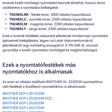
tonerek kiváló minőségű nyomtatást tesznek lehetővé, hosszú távon
csökkentve a nyomtatási költségeket.
TN248XLBK
- fekete toner, 3000 oldalas kapacitással
TN248XLC
- azúrkék toner, 2300 oldalas kapacitással
TN248XLM
- magenta toner, 2300 oldalas kapacitással
TN248XLY
- sárga toner, 2300 oldalas kapacitással
Ezek a tonerek tökéletes választást jelentenek mindennapi nyomtatási
igényeinek kielégítésére, legyen szó akár dokumentumokról,
jelentésekről vagy marketing anyagokról. A TN-248-XL sorozat
garantálja a kiváló nyomtatási minőséget és megbízhatóságot.
Ezek a nyomtatófestékek más
nyomtatókhoz is alkalmasak
Az ezen az oldalon található BROTHER HL-3220CW nyomtatóhoz
való festékek a következő nyomtatókhoz is alkalmasak:
BROTHER DCP-L3515CDW
BROTHER DCP-L3520CDW ECO
BROTHER DCP-L3520CDW
BROTHER DCP-L3527CDW