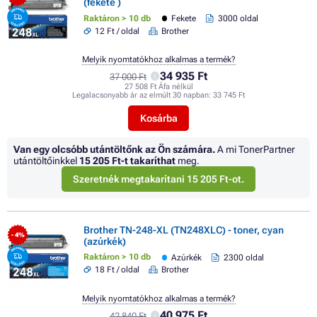
(fekete )
Raktáron > 10 db
Fekete
3000 oldal
12 Ft / oldal
Brother
Melyik nyomtatókhoz alkalmas a termék?
34 935 Ft
37 000 Ft
27 508 Ft Áfa nélkül
Legalacsonyabb ár az elmúlt 30 napban:
33 745 Ft
Kosárba
Van egy olcsóbb utántöltőnk az Ön számára.
A mi TonerPartner
utántöltőinkkel
15 205 Ft
-t takaríthat
meg.
Szeretnék megtakarítani 15 205 Ft-ot.
Brother TN-248-XL (TN248XLC) - toner, cyan
- 4%
(azúrkék)
Raktáron > 10 db
Azúrkék
2300 oldal
18 Ft / oldal
Brother
Melyik nyomtatókhoz alkalmas a termék?
40 975 Ft
42 840 Ft