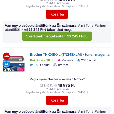
32 264 Ft Áfa nélkül
Legalacsonyabb ár az elmúlt 30 napban:
37 335 Ft
Kosárba
Van egy olcsóbb utántöltőnk az Ön számára.
A mi TonerPartner
utántöltőinkkel
21 245 Ft
-t takaríthat
meg.
Szeretnék megtakarítani 21 245 Ft-ot.
Brother TN-248-XL (TN248XLM) - toner, magenta
- 4%
Raktáron > 10 db
Magenta
2300 oldal
18 Ft / oldal
Brother
Melyik nyomtatókhoz alkalmas a termék?
40 975 Ft
42 840 Ft
32 264 Ft Áfa nélkül
Legalacsonyabb ár az elmúlt 30 napban:
39 450 Ft
Kosárba
Van egy olcsóbb utántöltőnk az Ön számára.
A mi TonerPartner