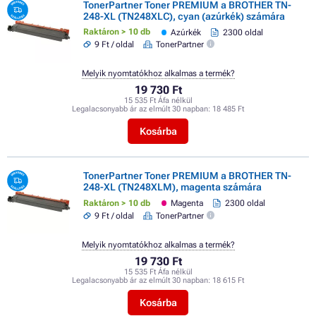
TonerPartner Toner PREMIUM a BROTHER TN-
248-XL (TN248XLC), cyan (azúrkék) számára
Raktáron > 10 db
Azúrkék
2300 oldal
9 Ft / oldal
TonerPartner
Melyik nyomtatókhoz alkalmas a termék?
19 730 Ft
15 535 Ft Áfa nélkül
Legalacsonyabb ár az elmúlt 30 napban:
18 485 Ft
Kosárba
TonerPartner Toner PREMIUM a BROTHER TN-
248-XL (TN248XLM), magenta számára
Raktáron > 10 db
Magenta
2300 oldal
9 Ft / oldal
TonerPartner
Melyik nyomtatókhoz alkalmas a termék?
19 730 Ft
15 535 Ft Áfa nélkül
Legalacsonyabb ár az elmúlt 30 napban:
18 615 Ft
Kosárba