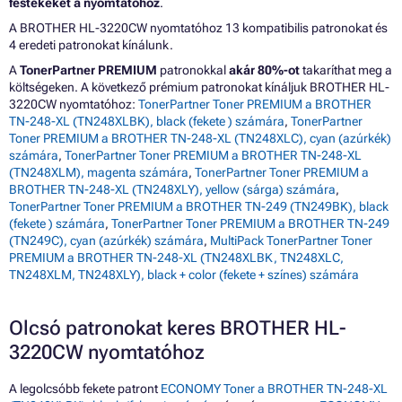
festékeket a nyomtatóhoz
.
A BROTHER HL-3220CW nyomtatóhoz 13 kompatibilis patronokat és
4 eredeti patronokat kínálunk.
A
TonerPartner PREMIUM
patronokkal
akár 80%-ot
takaríthat meg a
költségeken. A következő prémium patronokat kínáljuk BROTHER HL-
3220CW nyomtatóhoz:
TonerPartner Toner PREMIUM a BROTHER
TN-248-XL (TN248XLBK), black (fekete ) számára
,
TonerPartner
Toner PREMIUM a BROTHER TN-248-XL (TN248XLC), cyan (azúrkék)
számára
,
TonerPartner Toner PREMIUM a BROTHER TN-248-XL
(TN248XLM), magenta számára
,
TonerPartner Toner PREMIUM a
BROTHER TN-248-XL (TN248XLY), yellow (sárga) számára
,
TonerPartner Toner PREMIUM a BROTHER TN-249 (TN249BK), black
(fekete ) számára
,
TonerPartner Toner PREMIUM a BROTHER TN-249
(TN249C), cyan (azúrkék) számára
,
MultiPack TonerPartner Toner
PREMIUM a BROTHER TN-248-XL (TN248XLBK, TN248XLC,
TN248XLM, TN248XLY), black + color (fekete + színes) számára
Olcsó patronokat keres BROTHER HL-
3220CW nyomtatóhoz
A legolcsóbb fekete patront
ECONOMY Toner a BROTHER TN-248-XL