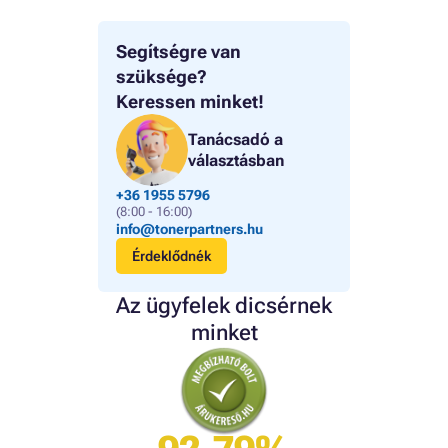
Segítségre van
szüksége?
Keressen minket!
Tanácsadó a
választásban
+36 1955 5796
(8:00 - 16:00)
info@tonerpartners.hu
Érdeklődnék
Az ügyfelek dicsérnek
minket