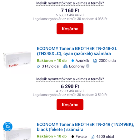
Melyik nyomtatókhoz alkalmas a termék?
7 160 Ft
5 638 Ft Áfa nélkül
Legalacsonyabb ár az elmúlt 30 napban:
4 035 Ft
Kosárba
ECONOMY Toner a BROTHER TN-248-XL
(TN248XLC), cyan (azúrkék) számára
Raktáron > 10 db
Azúrkék
2300 oldal
3 Ft / oldal
Economy
Melyik nyomtatókhoz alkalmas a termék?
6 290 Ft
4 953 Ft Áfa nélkül
Legalacsonyabb ár az elmúlt 30 napban:
3 510 Ft
Kosárba
ECONOMY Toner a BROTHER TN-249 (TN249BK),
black (fekete ) számára
Raktáron > 10 db
Fekete
4500 oldal