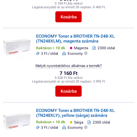
5 189 Ft Áfa nélkül
Legalacsonyabb ár az elmúlt 30 napban:
6 460 Ft
Kosárba
ECONOMY Toner a BROTHER TN-248-XL
(TN248XLM), magenta számára
Raktáron > 10 db
Magenta
2300 oldal
3 Ft / oldal
Economy
Melyik nyomtatókhoz alkalmas a termék?
7 160 Ft
5 638 Ft Áfa nélkül
Legalacsonyabb ár az elmúlt 30 napban:
3 995 Ft
Kosárba
ECONOMY Toner a BROTHER TN-248-XL
(TN248XLY), yellow (sárga) számára
Raktáron > 10 db
Sárga
2300 oldal
3 Ft / oldal
Economy