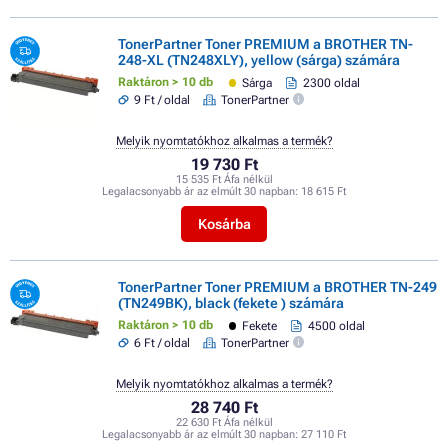
TonerPartner Toner PREMIUM a BROTHER TN-
248-XL (TN248XLY), yellow (sárga) számára
Raktáron > 10 db
Sárga
2300 oldal
9 Ft / oldal
TonerPartner
Melyik nyomtatókhoz alkalmas a termék?
19 730 Ft
15 535 Ft Áfa nélkül
Legalacsonyabb ár az elmúlt 30 napban:
18 615 Ft
Kosárba
TonerPartner Toner PREMIUM a BROTHER TN-249
(TN249BK), black (fekete ) számára
Raktáron > 10 db
Fekete
4500 oldal
6 Ft / oldal
TonerPartner
Melyik nyomtatókhoz alkalmas a termék?
28 740 Ft
22 630 Ft Áfa nélkül
Legalacsonyabb ár az elmúlt 30 napban:
27 110 Ft