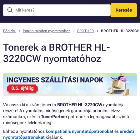
Keresés
Menü
Főoldal
Patron minden nyomtatóhoz
BROTHER
BROTHER HL-3220C
Tonerek a BROTHER HL-
3220CW nyomtatóhoz
Válassza ki a kívánt tonert a
BROTHER HL-3220CW
nyomtatója
részére! A nyomtatás minőségének garanciája prioritást élvez
számunkra, ezért a
TonerPartner
patronok a legmagasabb szintű
minőségnek felelnek meg.
Ehhez a nyomtatóhoz
kompatibilis nyomtatópatronokat
és
eredeti
nyomtatópatronokat
kínálunk.