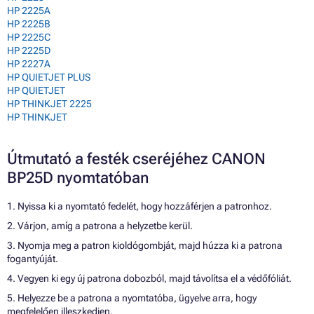
HP 2225A
HP 2225B
HP 2225C
HP 2225D
HP 2227A
HP QUIETJET PLUS
HP QUIETJET
HP THINKJET 2225
HP THINKJET
Útmutató a festék cseréjéhez CANON
BP25D nyomtatóban
1. Nyissa ki a nyomtató fedelét, hogy hozzáférjen a patronhoz.
2. Várjon, amíg a patrona a helyzetbe kerül.
3. Nyomja meg a patron kioldógombját, majd húzza ki a patrona
fogantyúját.
4. Vegyen ki egy új patrona dobozból, majd távolítsa el a védőfóliát.
5. Helyezze be a patrona a nyomtatóba, ügyelve arra, hogy
megfelelően illeszkedjen.