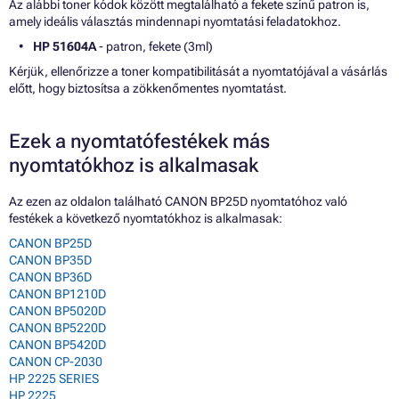
Az alábbi toner kódok között megtalálható a fekete színű patron is,
amely ideális választás mindennapi nyomtatási feladatokhoz.
HP 51604A
- patron, fekete (3ml)
Kérjük, ellenőrizze a toner kompatibilitását a nyomtatójával a vásárlás
előtt, hogy biztosítsa a zökkenőmentes nyomtatást.
Ezek a nyomtatófestékek más
nyomtatókhoz is alkalmasak
Az ezen az oldalon található CANON BP25D nyomtatóhoz való
festékek a következő nyomtatókhoz is alkalmasak:
CANON BP25D
CANON BP35D
CANON BP36D
CANON BP1210D
CANON BP5020D
CANON BP5220D
CANON BP5420D
CANON CP-2030
HP 2225 SERIES
HP 2225