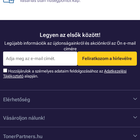
vásárlás után hűségpontot kap.
Legyen az elsők között!
Legújabb információk az újdonságainkról és akciónkról az Ön e-mail
címére
Feliratkozom a hírlevélre
Hozzájárulok a szémelyes adataim feldolgozásához az
Adatkezelési
Tájékoztató
alapján.
Elérhetőség
Vásároljon nálunk!
TonerPartners.hu