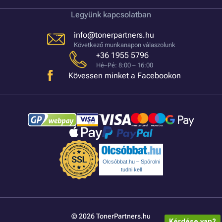
Legyünk kapcsolatban
info@tonerpartners.hu
Következő munkanapon válaszolunk
+36 1955 5796
Hé–Pé: 8:00 – 16:00
Kövessen minket a Facebookon
Olcsóbbat.hu – Spórolni
tudni kell
© 2026 TonerPartners.hu
Kérdése van?