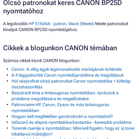
Olcsó patronokat keres CANON BP25D
nyomtatóhoz
A legolcsóbb
HP 51604A - patron, black (fekete)
fekete patronokat
kínáljuk CANON BP25D nyomtatójához.
Cikkek a blogunkon CANON témában
Számos cikket írtunk CANON blogunkon:
Canon: A világ egyik leginnovatívabb márkájának története
A 4 leggyakoribb Canon nyomtatóprobléma és megoldásuk
Hol vásárolhat olcsó patronokat Canon nyomatatóba + költség-
összehasonlítás
Beszáradt tinta a tintasugaras nyomtatóban: tanácsok a
probléma megoldására és megelőzésére
Patroncsere HP, Canon, Epson és más tintasugaras
nyomtatókban
Hogyan kell megfelelően gondoskodni a nyomtatóról?
Időszerű és alapos nyomtatókarbantartás - kevesebb probléma
Tonerek cseréje a nyomtatóban: Mire kell figyelni, hogy az új toner
hibátlanul működjön?