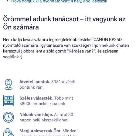
Hova dobjuk ki a nyomtatónkat: 4 hely, ahol átveszik
Örömmel adunk tanácsot – itt vagyunk az
Ön számára
Nem tudja kiválasztani a legmegfelelőbb festéket CANON BP25D
nyomtató számára, így tanácsra van szüksége? Írjon nekünk chaten
keresztül (jobbra lent a zöld gomb "Kérdése van?") és szívesen
segítünk :)
Átvételi pontok.
3981 átvételi
pontunk van.
Széles választék.
Több mint
38000 terméket kínálunk.
Nálunk van ideje.
Az árut 30
napon belül visszaküldheti.
Megjutalmazzuk Önt.
Minden