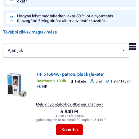
őket?
Hogyan lehet megtakarítani akár 80 %-ot a nyomtatás
összegéből? Megoldás: alternatív festékkazetták
További cikkek megtekintése
Ajánljuk
HP 51604A - patron, black (fekete)
Raktáron > 10 db
Fekete
3ml
1 947 Ft / ml
HP
Melyik nyomtatókhoz alkalmas a termék?
5 840 Ft
4 598 Ft Áfa nélkül
Legalacsonyabb ár az elmúlt 30 napban:
5 440 Ft
Kosárba