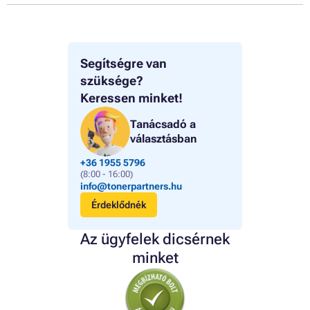
Segítségre van
szüksége?
Keressen minket!
Tanácsadó a
választásban
+36 1955 5796
(8:00 - 16:00)
info@tonerpartners.hu
Érdeklődnék
Az ügyfelek dicsérnek
minket