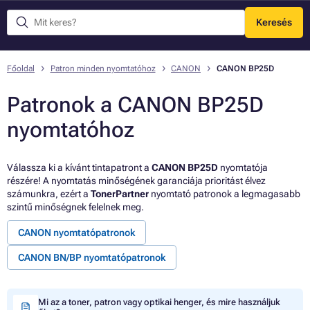
Keresés
Menü
Főoldal
Patron minden nyomtatóhoz
CANON
CANON BP25D
Patronok a CANON BP25D
nyomtatóhoz
Válassza ki a kívánt tintapatront a
CANON BP25D
nyomtatója
részére! A nyomtatás minőségének garanciája prioritást élvez
számunkra, ezért a
TonerPartner
nyomtató patronok a legmagasabb
szintű minőségnek felelnek meg.
CANON nyomtatópatronok
CANON BN/BP nyomtatópatronok
Mi az a toner, patron vagy optikai henger, és mire használjuk