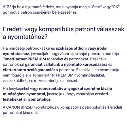
6. Zárja be a nyomtató fedelét, majd nyomja meg a "Start" vagy "OK"
gombot a patron cseréjének befejezéséhez.
Eredeti vagy kompatibilis patront válasszak
a nyomtatóhoz?
Ha minőségi patronokat keres
szokásos otthoni vagy irodai
nyomtatáshoz
, javasoljuk, hogy vásároljon saját prémium márkájú
TonerPartner PREMIUM
tonereket és patronokat. Ezeknél a
patronoknál
garanciát vállalunk a nyomtató károsodására
és
élettartamra szóló garanciát
a patronra. Ezenkívül, ha nyomtatója
nem fogadja el a TonerPartner PREMIUM nyomtatófestéket,
visszaküldheti, és mi visszatérítjük a pénzét.
Ha fényképeket vagy
reprezentatív anyagokat szeretne kiváló
minőségben nyomtatni
, javasoljuk, hogy vásároljon
eredeti
festékeket a nyomtatóhoz
.
A CANON BP25D nyomtatóhoz 0 kompatibilis patronokat és 1 eredeti
patronokat kínálunk.