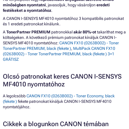
minőségben nyomtatni
, javasoljuk, hogy vásároljon
eredeti
festékeket a nyomtatóhoz
.
A CANON I-SENSYS MF4010 nyomtatóhoz 3 kompatibilis patronokat
és 1 eredeti patronokat kínálunk.
A
TonerPartner PREMIUM
patronokkal
akár 80%-ot
takaríthat meg a
költségeken. A következő prémium patronokat kínáljuk CANON I-
SENSYS MF4010 nyomtatóhoz:
CANON FX10 (0263B002) - Toner
TonerPartner PREMIUM, black (fekete )
,
MultiPack CANON FX10
(0263B002) - Toner TonerPartner PREMIUM, black (fekete ) 3+1
GRÁTISZ
Olcsó patronokat keres CANON I-SENSYS
MF4010 nyomtatóhoz
A legolcsóbb
CANON FX10 (0263B002) - Toner Economy, black
(fekete )
fekete patronokat kínáljuk CANON I-SENSYS MF4010
nyomtatójához.
Cikkek a blogunkon CANON témában