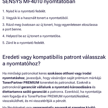
SENSYS MF4010 nyomtatóban
1. Nyisd ki a nyomtató fedelét.
2. Vegyük ki a használt tonert a nyomtatóból.
3. Rázd meg óvatosan az új tonert, hogy egyenletesen eloszlassa
a port benne.
4. Helyezd be az új tonert a nyomtatóba.
5. Zárd le a nyomtató fedelét.
Eredeti vagy kompatibilis patront válasszak
a nyomtatóhoz?
Ha minőségi patronokat keres
szokásos otthoni vagy irodai
nyomtatáshoz
, javasoljuk, hogy vásároljon saját prémium márkájú
TonerPartner PREMIUM
tonereket és patronokat. Ezeknél a
patronoknál
garanciát vállalunk a nyomtató károsodására
és
élettartamra szóló garanciát
a patronra. Ezenkívül, ha nyomtatója
nem fogadja el a TonerPartner PREMIUM nyomtatófestéket,
visszaküldheti, és mi visszatérítjük a pénzét.
Ha fényképeket vagy
reprezentatív anyagokat szeretne kiváló