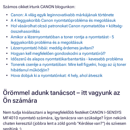
Számos cikket írtunk CANON blogunkon:
Canon: A világ egyik leginnovatívabb márkájának története
A 4 leggyakoribb Canon nyomtatóprobléma és megoldásuk
Hol vásárolhat olcsó patronokat Canon nyomatatóba + költség-
összehasonlítás
Amikor a lézernyomtatóban a toner rontja a nyomtatást - 5
leggyakoribb probléma és a megoldásuk
Lézernyomtató hibái: meddig érdemes javítani?
Hogyan kell megfelelően gondoskodni a nyomtatóról?
Időszerű és alapos nyomtatókarbantartás - kevesebb probléma
Tonerek cseréje a nyomtatóban: Mire kell figyelni, hogy az új toner
hibátlanul működjön?
Hova dobjuk ki a nyomtatónkat: 4 hely, ahol átveszik
Örömmel adunk tanácsot – itt vagyunk az
Ön számára
Nem tudja kiválasztani a legmegfelelőbb festéket CANON I-SENSYS
MF4010 nyomtató számára, így tanácsra van szüksége? Írjon nekünk
chaten keresztül (jobbra lent a zöld gomb "Kérdése van?") és szívesen
segítünk :)