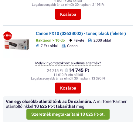
2 051 Ft Áfa nélkül
Legalacsonyabb ár az elmúlt 30 napban:
2 195 Ft
Kosárba
Canon FX10 (0263B002) - toner, black (fekete )
- 39%
Raktáron > 10 db
Fekete
2000 oldal
7 Ft / oldal
Canon
Melyik nyomtatókhoz alkalmas a termék?
14 745 Ft
24 215 Ft
11 610 Ft Áfa nélkül
Legalacsonyabb ár az elmúlt 30 napban:
13 395 Ft
Kosárba
Van egy olcsóbb utántöltőnk az Ön számára.
A mi TonerPartner
utántöltőinkkel
10 625 Ft
-t takaríthat
meg.
Szeretnék megtakarítani 10 625 Ft-ot.