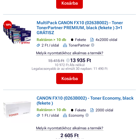
Kosárba
MultiPack CANON FX10 (0263B002) - Toner
- 10%
TonerPartner PREMIUM, black (fekete ) 3+1
GRÁTISZ
Raktáron > 10 db
Fekete
4x2000 oldal
2 Ft / oldal
TonerPartner
Melyik nyomtatókhoz alkalmas a termék?
13 935 Ft
15 415 Ft
10 972 Ft Áfa nélkül
Legalacsonyabb ár az elmúlt 30 napban:
11 490 Ft
Kosárba
CANON FX10 (0263B002) - Toner Economy, black
(fekete )
Raktáron > 10 db
Fekete
2000 oldal
1 Ft / oldal
Economy
Melyik nyomtatókhoz alkalmas a termék?
2 605 Ft