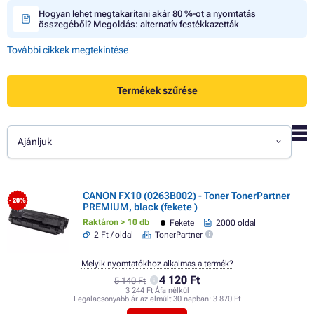
Hogyan lehet megtakarítani akár 80 %-ot a nyomtatás
összegéből? Megoldás: alternatív festékkazetták
További cikkek megtekintése
Termékek szűrése
Ajánljuk
CANON FX10 (0263B002) - Toner TonerPartner
- 20%
PREMIUM, black (fekete )
Raktáron > 10 db
Fekete
2000 oldal
2 Ft / oldal
TonerPartner
Melyik nyomtatókhoz alkalmas a termék?
4 120 Ft
5 140 Ft
3 244 Ft Áfa nélkül
Legalacsonyabb ár az elmúlt 30 napban:
3 870 Ft