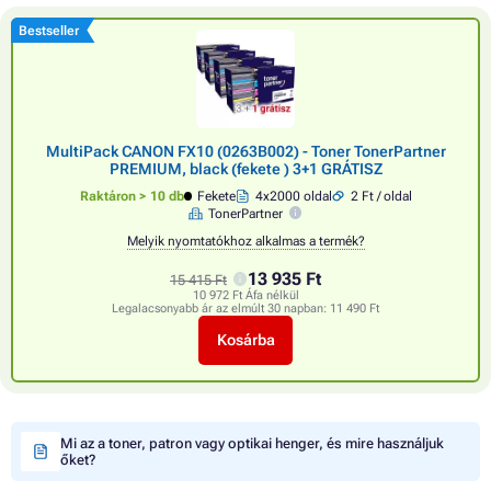
Bestseller
MultiPack CANON FX10 (0263B002) - Toner TonerPartner
PREMIUM, black (fekete ) 3+1 GRÁTISZ
Raktáron > 10 db
Fekete
4x2000 oldal
2 Ft / oldal
TonerPartner
Melyik nyomtatókhoz alkalmas a termék?
13 935 Ft
15 415 Ft
10 972 Ft Áfa nélkül
Legalacsonyabb ár az elmúlt 30 napban:
11 490 Ft
Kosárba
Mi az a toner, patron vagy optikai henger, és mire használjuk
őket?