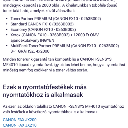
mindegyik kapacitása 2000 oldal. A kínálatunkban többféle típusú
toner található, amelyek közül választhat:
TonerPartner PREMIUM (CANON FX10 - 0263B002)
Standard CANON FX10 (0263B002)
Economy (CANON FX10 - 0263B002)
Xerox (CANON FX10 - 0263B002) + 12000 Ft OMV
ajándékutalvány INGYEN
MultiPack TonerPartner PREMIUM (CANON FX10 - 0263B002)
3+1 GRÁTISZ, 4x2000
Minden tonerünk garantáltan kompatibilis a CANON I-SENSYS
MF4010 típusú nyomtatóval, így biztos lehet benne, hogy a nyomtatási
minőség nem fog csökkenni a toner váltás során.
Ezek a nyomtatófestékek más
nyomtatókhoz is alkalmasak
Az ezen az oldalon található CANON I-SENSYS MF4010 nyomtatóhoz
való festékek a következő nyomtatókhoz is alkalmasak:
CANON FAX JX200
CANON FAX JX210