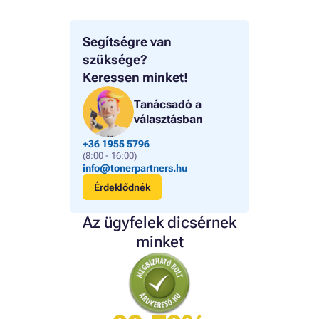
Segítségre van
szüksége?
Keressen minket!
Tanácsadó a
választásban
+36 1955 5796
(8:00 - 16:00)
info@tonerpartners.hu
Érdeklődnék
Az ügyfelek dicsérnek
minket