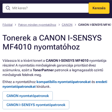
Keresés
Menü
Főoldal
Patron minden nyomtatóhoz
CANON
CANON I-SENSYS MF40
Tonerek a CANON I-SENSYS
MF4010 nyomtatóhoz
Válassza ki a kívánt tonert a
CANON I-SENSYS MF4010
nyomtatója
részére! A nyomtatás minőségének garanciája prioritást élvez
számunkra, ezért a
TonerPartner
patronok a legmagasabb szintű
minőségnek felelnek meg.
Ehhez a nyomtatóhoz
kompatibilis nyomtatópatronokat
és
eredeti
nyomtatópatronokat
kínálunk.
CANON nyomtatópatronok
CANON I-SENSYS nyomtatópatronok