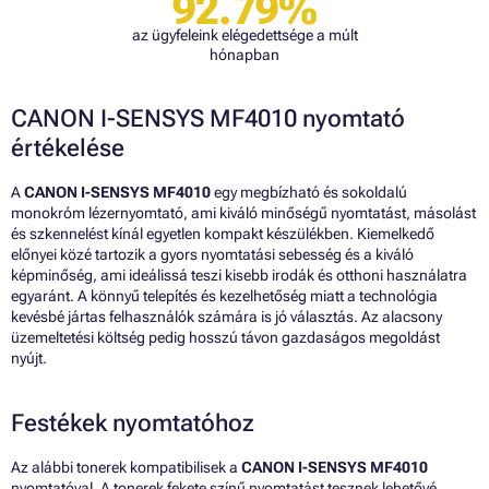
92.79%
az ügyfeleink elégedettsége a múlt
hónapban
CANON I-SENSYS MF4010 nyomtató
értékelése
A
CANON I-SENSYS MF4010
egy megbízható és sokoldalú
monokróm lézernyomtató, ami kiváló minőségű nyomtatást, másolást
és szkennelést kínál egyetlen kompakt készülékben. Kiemelkedő
előnyei közé tartozik a gyors nyomtatási sebesség és a kiváló
képminőség, ami ideálissá teszi kisebb irodák és otthoni használatra
egyaránt. A könnyű telepítés és kezelhetőség miatt a technológia
kevésbé jártas felhasználók számára is jó választás. Az alacsony
üzemeltetési költség pedig hosszú távon gazdaságos megoldást
nyújt.
Festékek nyomtatóhoz
Az alábbi tonerek kompatibilisek a
CANON I-SENSYS MF4010
nyomtatóval. A tonerek fekete színű nyomtatást tesznek lehetővé,