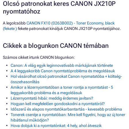
Olcsó patronokat keres CANON JX210P
nyomtatóhoz
A legolcsóbb
CANON FX10 (0263B002) - Toner Economy, black
(fekete )
fekete patronokat kínáljuk CANON JX210P nyomtatójához.
Cikkek a blogunkon CANON témában
Számos cikket írtunk CANON blogunkon:
Canon: A világ egyik leginnovatívabb márkájának története
A 4 leggyakoribb Canon nyomtatóprobléma és megoldásuk
Hol vásárolhat olcsó patronokat Canon nyomatatóba + költség-
összehasonlítás
Amikor a lézernyomtatóban a toner rontja a nyomtatást - 5
leggyakoribb probléma és a megoldásuk
Lézernyomtató hibái: meddig érdemes javítani?
Hogyan kell megfelelően gondoskodni a nyomtatóról?
Időszerű és alapos nyomtatókarbantartás - kevesebb probléma
Tonerek cseréje a nyomtatóban: Mire kell figyelni, hogy az új toner
hibátlanul működjön?
Hova dobjuk ki a nyomtatónkat: 4 hely, ahol átveszik