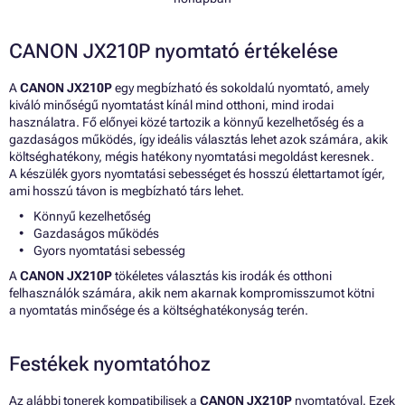
CANON JX210P nyomtató értékelése
A
CANON JX210P
egy megbízható és sokoldalú nyomtató, amely
kiváló minőségű nyomtatást kínál mind otthoni, mind irodai
használatra. Fő előnyei közé tartozik a könnyű kezelhetőség és a
gazdaságos működés, így ideális választás lehet azok számára, akik
költséghatékony, mégis hatékony nyomtatási megoldást keresnek.
A készülék gyors nyomtatási sebességet és hosszú élettartamot ígér,
ami hosszú távon is megbízható társ lehet.
Könnyű kezelhetőség
Gazdaságos működés
Gyors nyomtatási sebesség
A
CANON JX210P
tökéletes választás kis irodák és otthoni
felhasználók számára, akik nem akarnak kompromisszumot kötni
a nyomtatás minősége és a költséghatékonyság terén.
Festékek nyomtatóhoz
Az alábbi tonerek kompatibilisek a
CANON JX210P
nyomtatóval. Ezek