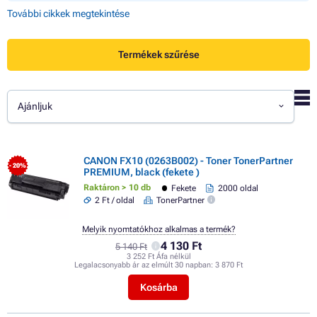
További cikkek megtekintése
Termékek szűrése
Ajánljuk
CANON FX10 (0263B002) - Toner TonerPartner
- 20%
PREMIUM, black (fekete )
Raktáron > 10 db
Fekete
2000 oldal
2 Ft / oldal
TonerPartner
Melyik nyomtatókhoz alkalmas a termék?
4 130 Ft
5 140 Ft
3 252 Ft Áfa nélkül
Legalacsonyabb ár az elmúlt 30 napban:
3 870 Ft
Kosárba