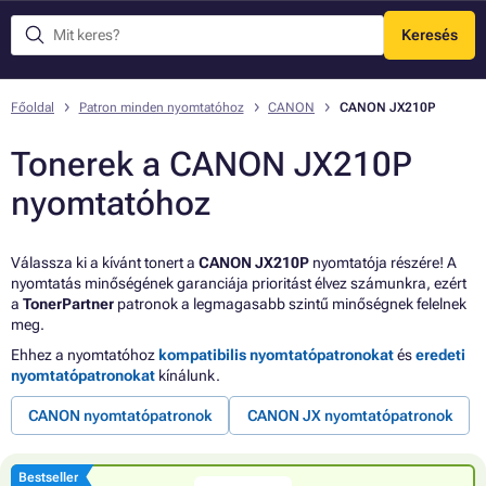
Keresés
Menü
Főoldal
Patron minden nyomtatóhoz
CANON
CANON JX210P
Tonerek a CANON JX210P
nyomtatóhoz
Válassza ki a kívánt tonert a
CANON JX210P
nyomtatója részére! A
nyomtatás minőségének garanciája prioritást élvez számunkra, ezért
a
TonerPartner
patronok a legmagasabb szintű minőségnek felelnek
meg.
Ehhez a nyomtatóhoz
kompatibilis nyomtatópatronokat
és
eredeti
nyomtatópatronokat
kínálunk.
CANON nyomtatópatronok
CANON JX nyomtatópatronok
Bestseller