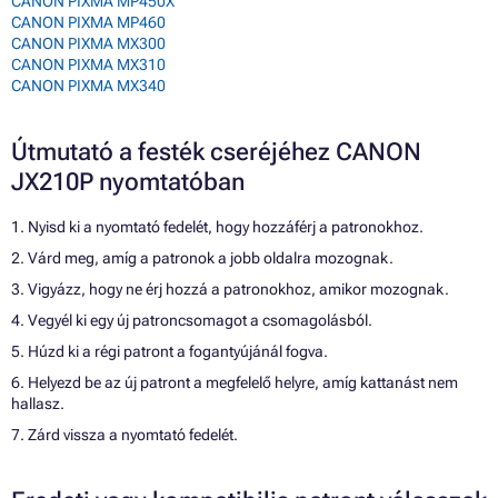
CANON PIXMA MP450X
CANON PIXMA MP460
CANON PIXMA MX300
CANON PIXMA MX310
CANON PIXMA MX340
Útmutató a festék cseréjéhez CANON
JX210P nyomtatóban
1. Nyisd ki a nyomtató fedelét, hogy hozzáférj a patronokhoz.
2. Várd meg, amíg a patronok a jobb oldalra mozognak.
3. Vigyázz, hogy ne érj hozzá a patronokhoz, amikor mozognak.
4. Vegyél ki egy új patroncsomagot a csomagolásból.
5. Húzd ki a régi patront a fogantyújánál fogva.
6. Helyezd be az új patront a megfelelő helyre, amíg kattanást nem
hallasz.
7. Zárd vissza a nyomtató fedelét.