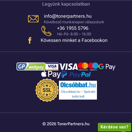
Legyünk kapcsolatban
info@tonerpartners.hu
Következő munkanapon válaszolunk
+36 1955 5796
Hé–Pé: 8:00 – 16:00
Kövessen minket a Facebookon
Olcsóbbat.hu – Spórolni
tudni kell
© 2026 TonerPartners.hu
Kérdése van?