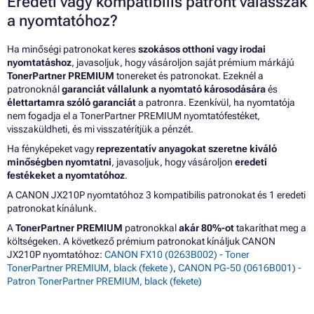
Eredeti vagy kompatibilis patront válasszak
a nyomtatóhoz?
Ha minőségi patronokat keres
szokásos otthoni vagy irodai
nyomtatáshoz
, javasoljuk, hogy vásároljon saját prémium márkájú
TonerPartner PREMIUM
tonereket és patronokat. Ezeknél a
patronoknál
garanciát vállalunk a nyomtató károsodására
és
élettartamra szóló garanciát
a patronra. Ezenkívül, ha nyomtatója
nem fogadja el a TonerPartner PREMIUM nyomtatófestéket,
visszaküldheti, és mi visszatérítjük a pénzét.
Ha fényképeket vagy
reprezentatív anyagokat szeretne kiváló
minőségben nyomtatni
, javasoljuk, hogy vásároljon
eredeti
festékeket a nyomtatóhoz
.
A CANON JX210P nyomtatóhoz 3 kompatibilis patronokat és 1 eredeti
patronokat kínálunk.
A
TonerPartner PREMIUM
patronokkal
akár 80%-ot
takaríthat meg a
költségeken. A következő prémium patronokat kínáljuk CANON
JX210P nyomtatóhoz:
CANON FX10 (0263B002) - Toner
TonerPartner PREMIUM, black (fekete )
,
CANON PG-50 (0616B001) -
Patron TonerPartner PREMIUM, black (fekete)