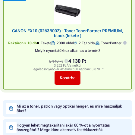
CANON FX10 (0263B002) - Toner TonerPartner PREMIUM,
black (fekete )
Raktáron > 10 db
Fekete
2000 oldal
2 Ft / oldal
TonerPartner
Melyik nyomtatókhoz alkalmas a termék?
4 130 Ft
5 140 Ft
3 252 Ft Áfa nélkül
Legalacsonyabb ár az elmúlt 30 napban:
3 870 Ft
Kosárba
Mi az a toner, patron vagy optikai henger, és mire használjuk
őket?
Hogyan lehet megtakarítani akár 80 %-ot a nyomtatás
összegéből? Megoldás: alternatív festékkazetták