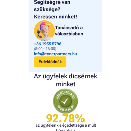
Segítségre van
szüksége?
Keressen minket!
Tanácsadó a
választásban
+36 1955 5796
(8:00 - 16:00)
info@tonerpartners.hu
Érdeklődnék
Az ügyfelek dicsérnek
minket
92.78%
az ügyfeleink elégedettsége a múlt
hónapban