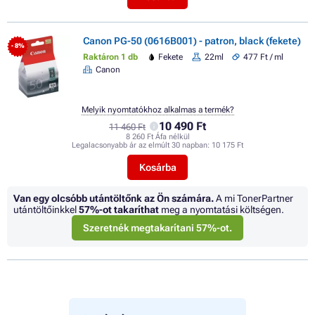
Canon PG-50 (0616B001) - patron, black (fekete)
- 8%
Raktáron 1 db
Fekete
22ml
477 Ft / ml
Canon
Melyik nyomtatókhoz alkalmas a termék?
10 490 Ft
11 460 Ft
8 260 Ft Áfa nélkül
Legalacsonyabb ár az elmúlt 30 napban:
10 175 Ft
Kosárba
Van egy olcsóbb utántöltőnk az Ön számára.
A mi TonerPartner
utántöltőinkkel
57%
-ot takaríthat
meg a nyomtatási költségen.
Szeretnék megtakarítani 57%-ot.