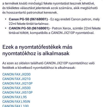
a termékek kiváló minőségű fekete nyomtatást tesznek lehetővé,
és tökéletes választást jelentenek azok számára, akik megbízható
és hosszantartó patronokat keresnek.
Canon PG-50 (0616B001)
- Ez egy eredeti Canon patron, mely
22ml fekete tintát tartalmaz.
CANON PG-50 (0616B001)
- Patron Xerox, szintén 22ml fekete
tintával töltött, kompatibilis a CANON JX210P nyomtatóval.
Ezek a nyomtatófestékek más
nyomtatókhoz is alkalmasak
Az ezen az oldalon található CANON JX210P nyomtatóhoz való
festékek a következő nyomtatókhoz is alkalmasak:
CANON FAX JX200
CANON FAX JX210
CANON FAX JX210P
CANON FAX JX500
CANON FAX JX510P
CANON FAX L95
CANON FAX L95IN
CANON FAX L100