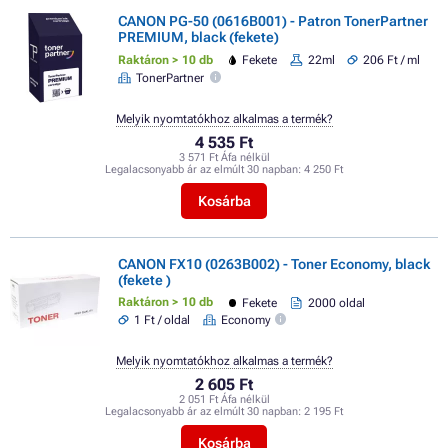
CANON PG-50 (0616B001) - Patron TonerPartner
PREMIUM, black (fekete)
Raktáron > 10 db
Fekete
22ml
206 Ft / ml
TonerPartner
Melyik nyomtatókhoz alkalmas a termék?
4 535 Ft
3 571 Ft Áfa nélkül
Legalacsonyabb ár az elmúlt 30 napban:
4 250 Ft
Kosárba
CANON FX10 (0263B002) - Toner Economy, black
(fekete )
Raktáron > 10 db
Fekete
2000 oldal
1 Ft / oldal
Economy
Melyik nyomtatókhoz alkalmas a termék?
2 605 Ft
2 051 Ft Áfa nélkül
Legalacsonyabb ár az elmúlt 30 napban:
2 195 Ft
Kosárba