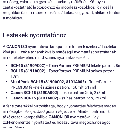
minőség, valamint a gyors és hatékony működés. Könnyen
csatlakoztatható laptopokhoz és mobil eszközökhöz, így ideális
megoldás üzleti embereknek és diákoknak egyaránt, akiknek fontos
a mobilitás.
Festékek nyomtatóhoz
A
CANON I80
nyomtatóval kompatibilis tonerek széles választékát
kínáljuk. Ezek a tonerek kiváló minőségű nyomtatást biztosítanak
mind fekete-fehér, mind színes nyomtatás esetén.
BCI-15 (8190A002)
- TonerPartner PREMIUM fekete patron, 8ml
BCI-15 (8191A002)
- TonerPartner PREMIUM színes patron,
17ml
MultiPack BCI-15 (8190A002, 8191A002)
- TonerPartner
PREMIUM fekete és színes patron, 1x8ml/1x17ml
Canon BCI-15 (8190A002)
- fekete patron 2db, 2x5ml
Canon BCI-15 (8191A002)
- színes patron 2db, 2x7ml
A fenti tonerekkel biztosíthatja, hogy nyomtatási feladatait magas
minőségben és gazdaságosan végezze el. Minden patronunk
tökéletesen kompatibilis a
CANON I80
nyomtatóval, így
zökkenőmentes nyomtatást és hosszú távú megbízhatóságot
garantálunk.