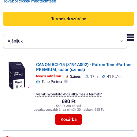
További cikkek megtekintése
Termékek szűrése
Ajánljuk
CANON BCI-15 (8191A002) - Patron TonerPartner
PREMIUM, color (színes)
Nincs raktáron
Színes
17ml
41 Ft / ml
TonerPartner
Melyik nyomtatókhoz alkalmas a termék?
690 Ft
543 Ft Áfa nélkül
Legalacsonyabb ár az elmúlt 30 napban:
655 Ft
Kosárba