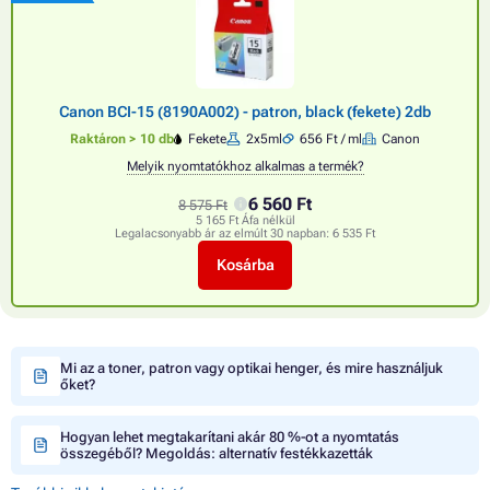
Canon BCI-15 (8190A002) - patron, black (fekete) 2db
Raktáron > 10 db
Fekete
2x5ml
656 Ft / ml
Canon
Melyik nyomtatókhoz alkalmas a termék?
6 560 Ft
8 575 Ft
5 165 Ft Áfa nélkül
Legalacsonyabb ár az elmúlt 30 napban:
6 535 Ft
Kosárba
Mi az a toner, patron vagy optikai henger, és mire használjuk
őket?
Hogyan lehet megtakarítani akár 80 %-ot a nyomtatás
összegéből? Megoldás: alternatív festékkazetták