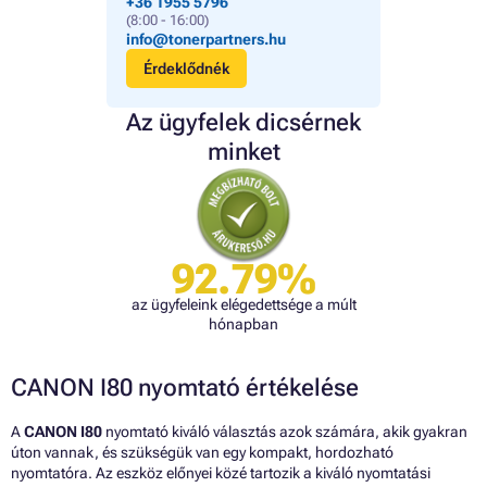
+36 1955 5796
(8:00 - 16:00)
info@tonerpartners.hu
Érdeklődnék
Az ügyfelek dicsérnek
minket
92.79%
az ügyfeleink elégedettsége a múlt
hónapban
CANON I80 nyomtató értékelése
A
CANON I80
nyomtató kiváló választás azok számára, akik gyakran
úton vannak, és szükségük van egy kompakt, hordozható
nyomtatóra. Az eszköz előnyei közé tartozik a kiváló nyomtatási