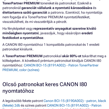
TonerPartner PREMIUM
tonereket és patronokat. Ezeknél a
patronoknál
garanciát vállalunk a nyomtató károsodására
és
élettartamra szóló garanciát
a patronra. Ezenkívül, ha nyomtatója
nem fogadja el a TonerPartner PREMIUM nyomtatófestéket,
visszaküldheti, és mi visszatérítjük a pénzét.
Ha fényképeket vagy
reprezentatív anyagokat szeretne kiváló
minőségben nyomtatni
, javasoljuk, hogy vásároljon
eredeti
festékeket a nyomtatóhoz
.
A CANON I80 nyomtatóhoz 1 kompatibilis patronokat és 1 eredeti
patronokat kínálunk.
A
TonerPartner PREMIUM
patronokkal
akár 80%-ot
takaríthat meg a
költségeken. A következő prémium patronokat kínáljuk CANON I80
nyomtatóhoz:
CANON BCI-15 (8191A002) - Patron TonerPartner
PREMIUM, color (színes)
Olcsó patronokat keres CANON I80
nyomtatóhoz
A legolcsóbb fekete patront
Canon BCI-15 (8190A002) - patron, black
(fekete) 2db
és színes patront
CANON BCI-15 (8191A002) - Patron