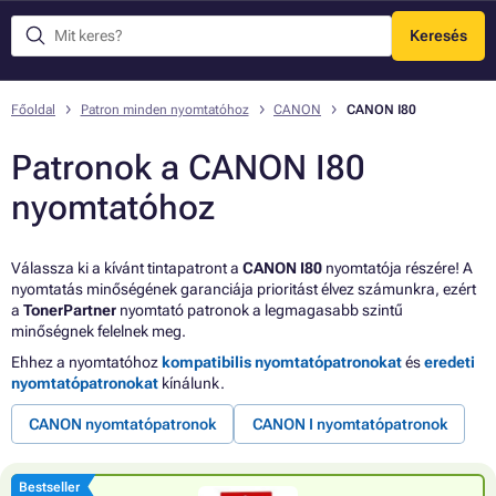
Keresés
Menü
Főoldal
Patron minden nyomtatóhoz
CANON
CANON I80
Patronok a CANON I80
nyomtatóhoz
Válassza ki a kívánt tintapatront a
CANON I80
nyomtatója részére! A
nyomtatás minőségének garanciája prioritást élvez számunkra, ezért
a
TonerPartner
nyomtató patronok a legmagasabb szintű
minőségnek felelnek meg.
Ehhez a nyomtatóhoz
kompatibilis nyomtatópatronokat
és
eredeti
nyomtatópatronokat
kínálunk.
CANON nyomtatópatronok
CANON I nyomtatópatronok
Bestseller