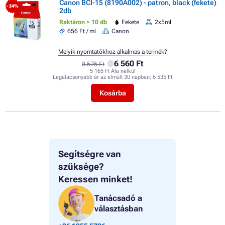
Canon BCI-15 (8190A002) - patron, black (fekete)
- 24%
2db
Raktáron > 10 db
Fekete
2x5ml
656 Ft / ml
Canon
Melyik nyomtatókhoz alkalmas a termék?
6 560 Ft
8 575 Ft
5 165 Ft Áfa nélkül
Legalacsonyabb ár az elmúlt 30 napban:
6 535 Ft
Kosárba
Segítségre van
szüksége?
Keressen minket!
Tanácsadó a
választásban