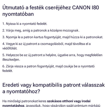
Útmutató a festék cseréjéhez CANON I80
nyomtatóban
1. Nyissa ki a nyomtató fedelét.
2. Várja meg, amíg a patronok a középre mozognak.
3. Nyomja le a patron kartus fogantyúját, majd húzza ki a patronokat.
4. Vegye ki az új patront a csomagolásból, majd távolítsa el a
védőfóliát.
5. Helyezze be az új patront a helyére, ügyelve arra, hogy megfelelően
illeszkedjen.
6. Zárja vissza a patron fogantyúját, majd csukja be a nyomtató
fedelét.
Eredeti vagy kompatibilis patront válasszak
a nyomtatóhoz?
Ha minőségi patronokat keres
szokásos otthoni vagy irodai
nyomtatáshoz
, javasoljuk, hogy vásároljon saját prémium márkájú