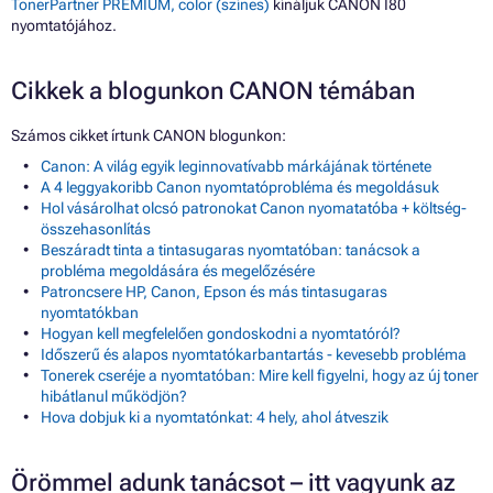
TonerPartner PREMIUM, color (színes)
kínáljuk CANON I80
nyomtatójához.
Cikkek a blogunkon CANON témában
Számos cikket írtunk CANON blogunkon:
Canon: A világ egyik leginnovatívabb márkájának története
A 4 leggyakoribb Canon nyomtatóprobléma és megoldásuk
Hol vásárolhat olcsó patronokat Canon nyomatatóba + költség-
összehasonlítás
Beszáradt tinta a tintasugaras nyomtatóban: tanácsok a
probléma megoldására és megelőzésére
Patroncsere HP, Canon, Epson és más tintasugaras
nyomtatókban
Hogyan kell megfelelően gondoskodni a nyomtatóról?
Időszerű és alapos nyomtatókarbantartás - kevesebb probléma
Tonerek cseréje a nyomtatóban: Mire kell figyelni, hogy az új toner
hibátlanul működjön?
Hova dobjuk ki a nyomtatónkat: 4 hely, ahol átveszik
Örömmel adunk tanácsot – itt vagyunk az