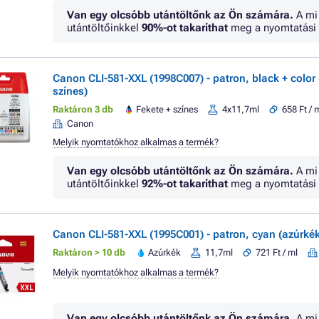
Van egy olcsóbb utántöltőnk az Ön számára.
A mi
utántöltőinkkel
90%
-ot takaríthat
meg a nyomtatási 
Canon CLI-581-XXL (1998C007) - patron, black + color 
színes)
Raktáron 3 db
Fekete + színes
4x11,7ml
658 Ft / 
Canon
Melyik nyomtatókhoz alkalmas a termék?
Van egy olcsóbb utántöltőnk az Ön számára.
A mi
utántöltőinkkel
92%
-ot takaríthat
meg a nyomtatási 
Canon CLI-581-XXL (1995C001) - patron, cyan (azúrkék
Raktáron > 10 db
Azúrkék
11,7ml
721 Ft / ml
Melyik nyomtatókhoz alkalmas a termék?
Van egy olcsóbb utántöltőnk az Ön számára.
A mi