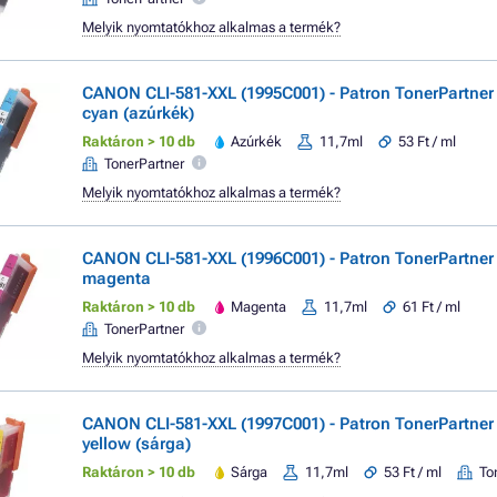
Melyik nyomtatókhoz alkalmas a termék?
CANON CLI-581-XXL (1995C001) - Patron TonerPartne
cyan (azúrkék)
Raktáron > 10 db
Azúrkék
11,7ml
53 Ft / ml
TonerPartner
Melyik nyomtatókhoz alkalmas a termék?
CANON CLI-581-XXL (1996C001) - Patron TonerPartne
magenta
Raktáron > 10 db
Magenta
11,7ml
61 Ft / ml
TonerPartner
Melyik nyomtatókhoz alkalmas a termék?
CANON CLI-581-XXL (1997C001) - Patron TonerPartne
yellow (sárga)
Raktáron > 10 db
Sárga
11,7ml
53 Ft / ml
To