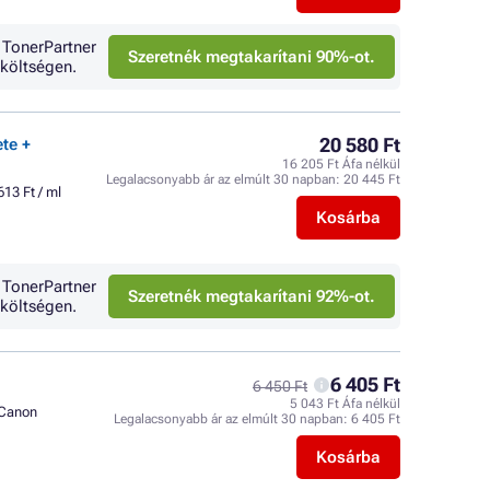
 TonerPartner
Szeretnék megtakarítani 90%-ot.
költségen.
20 580 Ft
ete +
16 205 Ft Áfa nélkül
Legalacsonyabb ár az elmúlt 30 napban:
20 445 Ft
613 Ft / ml
Kosárba
 TonerPartner
Szeretnék megtakarítani 92%-ot.
költségen.
6 405 Ft
6 450 Ft
5 043 Ft Áfa nélkül
Canon
Legalacsonyabb ár az elmúlt 30 napban:
6 405 Ft
Kosárba