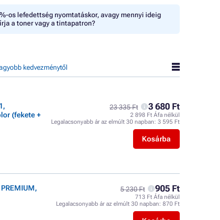
%-os lefedettség nyomtatáskor, avagy mennyi ideig
írja a toner vagy a tintapatron?
agyobb kedvezménytől
3 680 Ft
1,
23 335 Ft
or (fekete +
2 898 Ft Áfa nélkül
Legalacsonyabb ár az elmúlt 30 napban:
3 595 Ft
Kosárba
905 Ft
r PREMIUM,
5 230 Ft
713 Ft Áfa nélkül
Legalacsonyabb ár az elmúlt 30 napban:
870 Ft