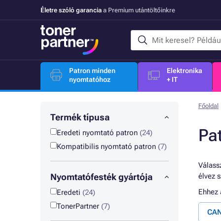
Életre szóló garancia
a Premium utántöltőinkre
Patron minden
Elektronika
nyomtatóhoz
+ IT
Főoldal
Termék típusa
Pa
Eredeti nyomtató patron
(24)
Kompatibilis nyomtató patron
(7)
Válassz
Nyomtatófesték gyártója
élvez 
Ehhez
Eredeti
(24)
TonerPartner
(7)
CAN