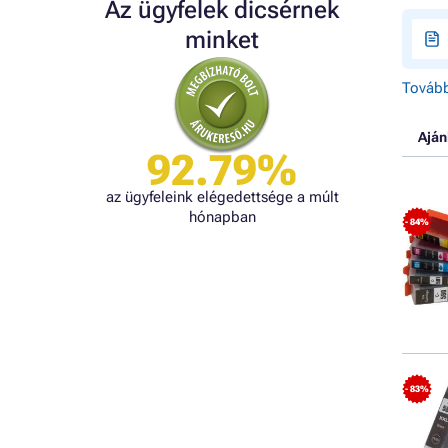
Az ügyfelek dicsérnek
minket
Tovább
Aján
92.79%
az ügyfeleink elégedettsége a múlt
hónapban
- 84%
- 83%