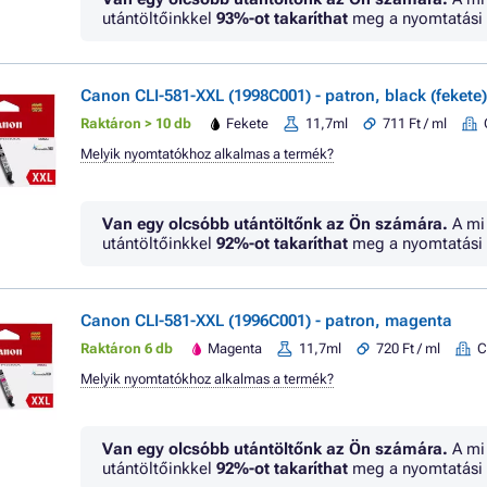
utántöltőinkkel
93%
-ot takaríthat
meg a nyomtatási 
Canon CLI-581-XXL (1998C001) - patron, black (fekete)
Raktáron > 10 db
Fekete
11,7ml
711 Ft / ml
Melyik nyomtatókhoz alkalmas a termék?
Van egy olcsóbb utántöltőnk az Ön számára.
A mi
utántöltőinkkel
92%
-ot takaríthat
meg a nyomtatási 
Canon CLI-581-XXL (1996C001) - patron, magenta
Raktáron 6 db
Magenta
11,7ml
720 Ft / ml
C
Melyik nyomtatókhoz alkalmas a termék?
Van egy olcsóbb utántöltőnk az Ön számára.
A mi
utántöltőinkkel
92%
-ot takaríthat
meg a nyomtatási 