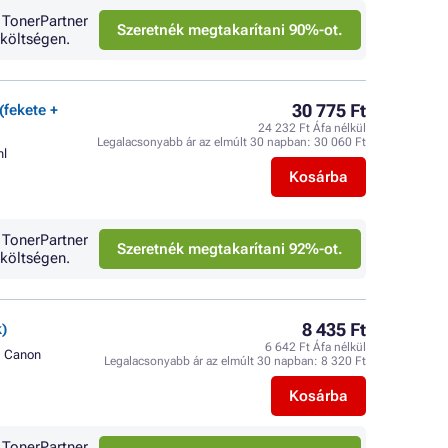
 TonerPartner
Szeretnék megtakarítani 90%-ot.
költségen.
30 775 Ft
(fekete +
24 232 Ft Áfa nélkül
Legalacsonyabb ár az elmúlt 30 napban:
30 060 Ft
ml
Kosárba
 TonerPartner
Szeretnék megtakarítani 92%-ot.
költségen.
8 435 Ft
)
6 642 Ft Áfa nélkül
Canon
Legalacsonyabb ár az elmúlt 30 napban:
8 320 Ft
Kosárba
 TonerPartner