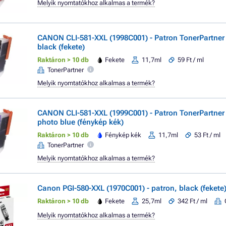
Melyik nyomtatókhoz alkalmas a termék?
CANON CLI-581-XXL (1998C001) - Patron TonerPartne
black (fekete)
Raktáron > 10 db
Fekete
11,7ml
59 Ft / ml
TonerPartner
Melyik nyomtatókhoz alkalmas a termék?
CANON CLI-581-XXL (1999C001) - Patron TonerPartne
photo blue (fénykép kék)
Raktáron > 10 db
Fénykép kék
11,7ml
53 Ft / ml
TonerPartner
Melyik nyomtatókhoz alkalmas a termék?
Canon PGI-580-XXL (1970C001) - patron, black (fekete
Raktáron > 10 db
Fekete
25,7ml
342 Ft / ml
Melyik nyomtatókhoz alkalmas a termék?