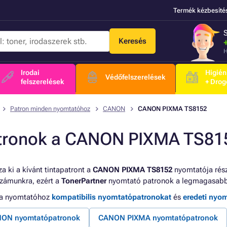
Termék kézbesíté
Keresés
H
Irodai
Higién
Védőfelszerelések
felszerelések
+ Drog
Patron minden nyomtatóhoz
CANON
CANON PIXMA TS8152
tronok a CANON PIXMA TS81
a ki a kívánt tintapatront a
CANON PIXMA TS8152
nyomtatója rész
számunkra, ezért a
TonerPartner
nyomtató patronok a legmagasabb 
 a nyomtatóhoz
kompatibilis nyomtatópatronokat
és
eredeti nyo
ON nyomtatópatronok
CANON PIXMA nyomtatópatronok