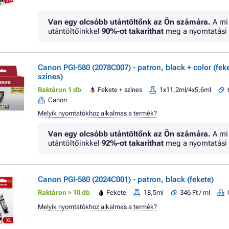
Van egy olcsóbb utántöltőnk az Ön számára.
A mi
utántöltőinkkel
90%
-ot takaríthat
meg a nyomtatási 
Canon PGI-580 (2078C007) - patron, black + color (fek
színes)
Raktáron 1 db
Fekete + színes
1x11,2ml/4x5,6ml
Canon
Melyik nyomtatókhoz alkalmas a termék?
Van egy olcsóbb utántöltőnk az Ön számára.
A mi
utántöltőinkkel
92%
-ot takaríthat
meg a nyomtatási 
Canon PGI-580 (2024C001) - patron, black (fekete)
Raktáron > 10 db
Fekete
18,5ml
346 Ft / ml
Melyik nyomtatókhoz alkalmas a termék?