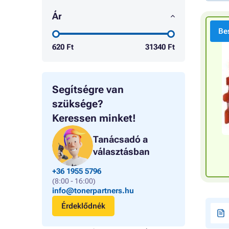
Ár
Bes
620
Ft
31340
Ft
Segítségre van
szüksége?
Keressen minket!
Tanácsadó a
választásban
+36 1955 5796
(8:00 - 16:00)
info@tonerpartners.hu
Érdeklődnék