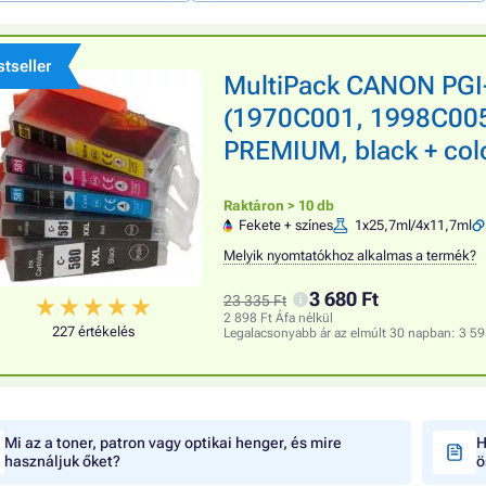
tseller
MultiPack CANON PGI
(1970C001, 1998C005)
PREMIUM, black + color
Raktáron > 10 db
Fekete + színes
1x25,7ml/4x11,7ml
Melyik nyomtatókhoz alkalmas a termék?
3 680 Ft
23 335 Ft
2 898 Ft Áfa nélkül
227 értékelés
Legalacsonyabb ár az elmúlt 30 napban:
3 59
Mi az a toner, patron vagy optikai henger, és mire
H
használjuk őket?
ö