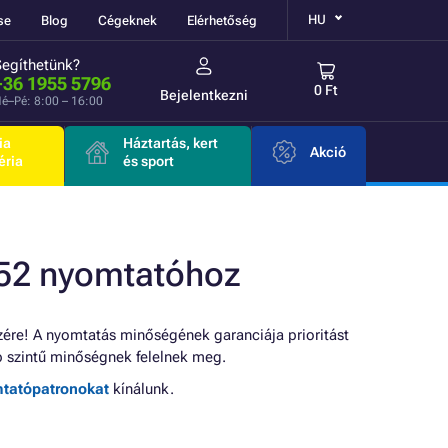
HU
se
Blog
Cégeknek
Elérhetőség
Segíthetünk?
+36 1955 5796
0 Ft
Bejelentkezni
é–Pé: 8:00 – 16:00
ia
Háztartás, kert
Akció
éria
és sport
52 nyomtatóhoz
ére! A nyomtatás minőségének garanciája prioritást
szintű minőségnek felelnek meg.
mtatópatronokat
kínálunk.