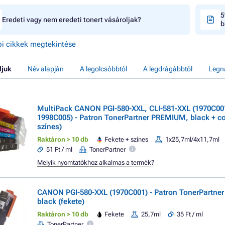
5
Eredeti vagy nem eredeti tonert vásároljak?
b
i cikkek megtekintése
ljuk
Név alapján
A legolcsóbbtól
A legdrágábbtól
Legn
MultiPack CANON PGI-580-XXL, CLI-581-XXL (1970C00
1998C005) - Patron TonerPartner PREMIUM, black + col
színes)
Raktáron > 10 db
Fekete + színes
1x25,7ml/4x11,7ml
51 Ft / ml
TonerPartner
Melyik nyomtatókhoz alkalmas a termék?
CANON PGI-580-XXL (1970C001) - Patron TonerPartne
black (fekete)
Raktáron > 10 db
Fekete
25,7ml
35 Ft / ml
TonerPartner