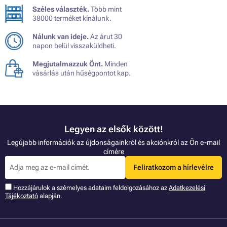
Széles választék.
Több mint
38000 terméket kínálunk.
Nálunk van ideje.
Az árut 30
napon belül visszaküldheti.
Megjutalmazzuk Önt.
Minden
vásárlás után hűségpontot kap.
Legyen az elsők között!
Legújabb információk az újdonságainkról és akciónkról az Ön e-mail
címére
Feliratkozom a hírlevélre
Hozzájárulok a szémelyes adataim feldolgozásához az
Adatkezelési
Tájékoztató
alapján.