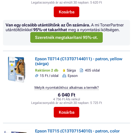
Legalacsonyabb ár az elmúlt 30 napban:
5 620 Ft
Kosárba
Van egy olcsóbb utántöltőnk az Ön számára.
A mi TonerPartner
utántöltőinkkel
95%
-ot takaríthat
meg a nyomtatási költségen.
Szeretnék megtakarítani 95%-ot.
Epson T0714 (C13T07144011) - patron, yellow
(sárga)
Raktáron 2 db
Sárga
405 oldal
15 Ft / oldal
Epson
Melyik nyomtatókhoz alkalmas a termék?
6 040 Ft
4 756 Ft Áfa nélkül
Legalacsonyabb ár az elmúlt 30 napban:
5 725 Ft
Kosárba
Epson T0715 (C13T07154010) - patron, color