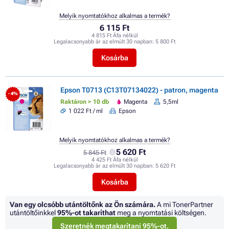
Melyik nyomtatókhoz alkalmas a termék?
6 115 Ft
4 815 Ft Áfa nélkül
Legalacsonyabb ár az elmúlt 30 napban:
5 800 Ft
Kosárba
Epson T0713 (C13T07134022) - patron, magenta
- 4%
Raktáron > 10 db
Magenta
5,5ml
1 022 Ft / ml
Epson
Melyik nyomtatókhoz alkalmas a termék?
5 620 Ft
5 845 Ft
4 425 Ft Áfa nélkül
Legalacsonyabb ár az elmúlt 30 napban:
5 620 Ft
Kosárba
Van egy olcsóbb utántöltőnk az Ön számára.
A mi TonerPartner
utántöltőinkkel
95%
-ot takaríthat
meg a nyomtatási költségen.
Szeretnék megtakarítani 95%-ot.