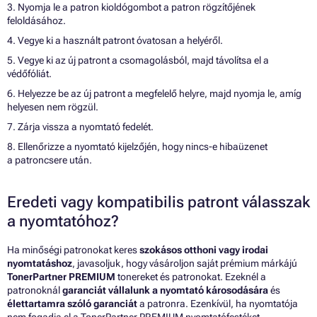
3. Nyomja le a patron kioldógombot a patron rögzítőjének
feloldásához.
4. Vegye ki a használt patront óvatosan a helyéről.
5. Vegye ki az új patront a csomagolásból, majd távolítsa el a
védőfóliát.
6. Helyezze be az új patront a megfelelő helyre, majd nyomja le, amíg
helyesen nem rögzül.
7. Zárja vissza a nyomtató fedelét.
8. Ellenőrizze a nyomtató kijelzőjén, hogy nincs-e hibaüzenet
a patroncsere után.
Eredeti vagy kompatibilis patront válasszak
a nyomtatóhoz?
Ha minőségi patronokat keres
szokásos otthoni vagy irodai
nyomtatáshoz
, javasoljuk, hogy vásároljon saját prémium márkájú
TonerPartner PREMIUM
tonereket és patronokat. Ezeknél a
patronoknál
garanciát vállalunk a nyomtató károsodására
és
élettartamra szóló garanciát
a patronra. Ezenkívül, ha nyomtatója