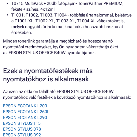
T0715 MultiPack + 20db fotópapír - TonerPartner PREMIUM,
fekete + színes, 4x12ml
T1001, T1002, T1003, T1004 - többféle űrtartalommal, beleértve
a T1001-XL, T1002-XL, T1003-XL, T1004-XL változatokat is,
melyek nagyobb űrtartalmat kínálnak a hosszabb használat
érdekében.
Minden tonerünk garantálja a megbízható és hosszantartó
nyomtatási eredményeket, így Ön nyugodtan választhatja őket
az EPSON STYLUS OFFICE B40W nyomtatójához.
Ezek a nyomtatófestékek más
nyomtatókhoz is alkalmasak
Az ezen az oldalon található EPSON STYLUS OFFICE B40W
nyomtatóhoz való festékek a következő nyomtatókhoz is alkalmasak:
EPSON ECOTANK L200
EPSON ECOTANK L260I
EPSON ECOTANK L290
EPSON STYLUS 115
EPSON STYLUS D78
EPSON STYLUS D92