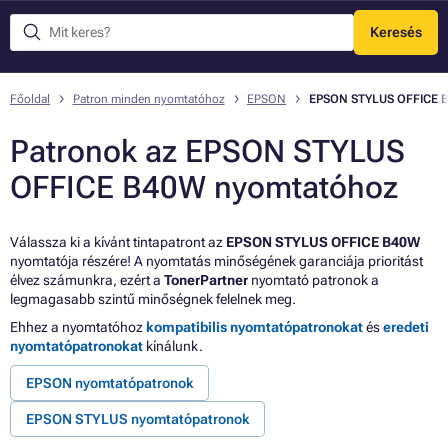
Keresés
Menü
Főoldal
Patron minden nyomtatóhoz
EPSON
EPSON STYLUS OFFICE 
Patronok az EPSON STYLUS
OFFICE B40W nyomtatóhoz
Válassza ki a kívánt tintapatront az
EPSON STYLUS OFFICE B40W
nyomtatója részére! A nyomtatás minőségének garanciája prioritást
élvez számunkra, ezért a
TonerPartner
nyomtató patronok a
legmagasabb szintű minőségnek felelnek meg.
Ehhez a nyomtatóhoz
kompatibilis nyomtatópatronokat
és
eredeti
nyomtatópatronokat
kínálunk.
EPSON nyomtatópatronok
EPSON STYLUS nyomtatópatronok