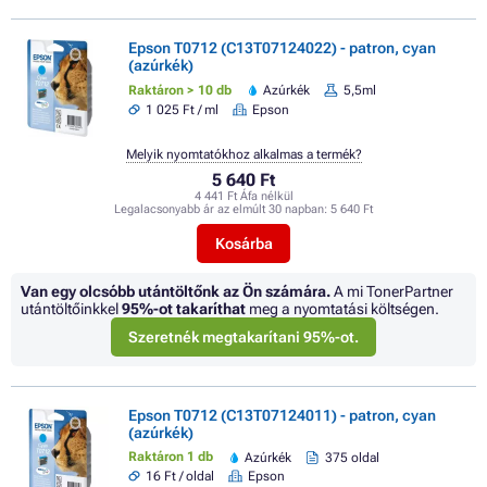
Epson T0712 (C13T07124022) - patron, cyan
(azúrkék)
Raktáron > 10 db
Azúrkék
5,5ml
1 025 Ft / ml
Epson
Melyik nyomtatókhoz alkalmas a termék?
5 640 Ft
4 441 Ft Áfa nélkül
Legalacsonyabb ár az elmúlt 30 napban:
5 640 Ft
Kosárba
Van egy olcsóbb utántöltőnk az Ön számára.
A mi TonerPartner
utántöltőinkkel
95%
-ot takaríthat
meg a nyomtatási költségen.
Szeretnék megtakarítani 95%-ot.
Epson T0712 (C13T07124011) - patron, cyan
(azúrkék)
Raktáron 1 db
Azúrkék
375 oldal
16 Ft / oldal
Epson