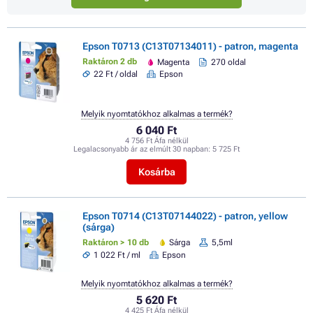
Epson T0713 (C13T07134011) - patron, magenta
Raktáron 2 db
Magenta
270 oldal
22 Ft / oldal
Epson
Melyik nyomtatókhoz alkalmas a termék?
6 040 Ft
4 756 Ft Áfa nélkül
Legalacsonyabb ár az elmúlt 30 napban:
5 725 Ft
Kosárba
Epson T0714 (C13T07144022) - patron, yellow
(sárga)
Raktáron > 10 db
Sárga
5,5ml
1 022 Ft / ml
Epson
Melyik nyomtatókhoz alkalmas a termék?
5 620 Ft
4 425 Ft Áfa nélkül