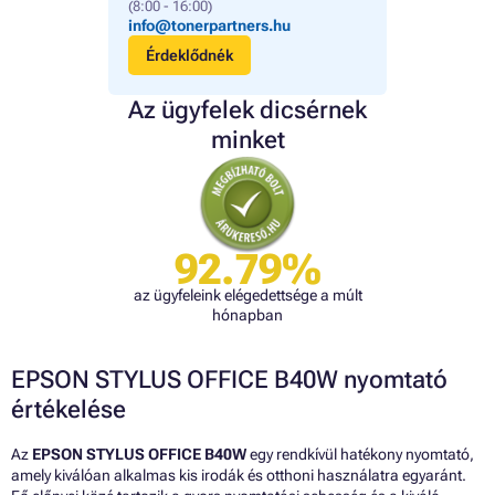
(8:00 - 16:00)
info@tonerpartners.hu
Érdeklődnék
Az ügyfelek dicsérnek
minket
92.79%
az ügyfeleink elégedettsége a múlt
hónapban
EPSON STYLUS OFFICE B40W nyomtató
értékelése
Az
EPSON STYLUS OFFICE B40W
egy rendkívül hatékony nyomtató,
amely kiválóan alkalmas kis irodák és otthoni használatra egyaránt.