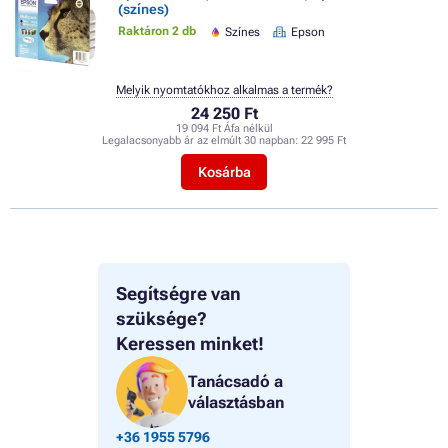
(színes)
Raktáron 2 db
Színes
Epson
Melyik nyomtatókhoz alkalmas a termék?
24 250 Ft
19 094 Ft Áfa nélkül
Legalacsonyabb ár az elmúlt 30 napban:
22 995 Ft
Kosárba
Segítségre van
szüksége?
Keressen minket!
Tanácsadó a
választásban
+36 1955 5796