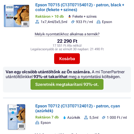
Epson T0715 (C13T07154012) - patron, black +
color (fekete + színes)
Raktáron > 10 db
Fekete + színes
1x7,4ml/3x5,5ml
933 Ft / ml
Epson
Melyik nyomtatókhoz alkalmas a termék?
22 290 Ft
17 551 Ft Áfa nélkül
Legalacsonyabb ár az elmúlt 30 napban:
21 490 Ft
Kosárba
Van egy olcsóbb utántöltőnk az Ön számára.
A mi TonerPartner
utántöltőinkkel
93%
-ot takaríthat
meg a nyomtatási költségen.
Szeretnék megtakarítani 93%-ot.
Epson T0712 (C13T07124012) - patron, cyan
(azúrkék)
Raktáron 7 db
Azúrkék
5,5ml
1 000 Ft / ml
Epson