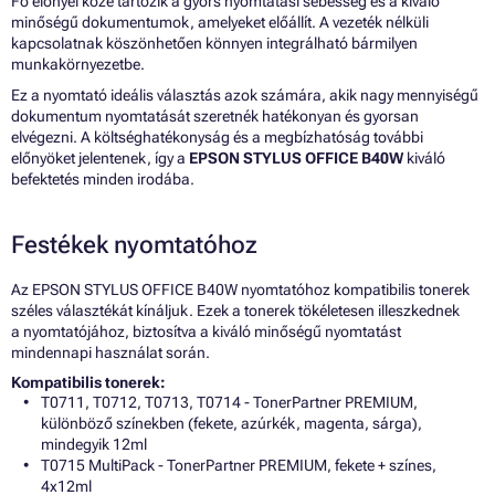
Fő előnyei közé tartozik a gyors nyomtatási sebesség és a kiváló
minőségű dokumentumok, amelyeket előállít. A vezeték nélküli
kapcsolatnak köszönhetően könnyen integrálható bármilyen
munkakörnyezetbe.
Ez a nyomtató ideális választás azok számára, akik nagy mennyiségű
dokumentum nyomtatását szeretnék hatékonyan és gyorsan
elvégezni. A költséghatékonyság és a megbízhatóság további
előnyöket jelentenek, így a
EPSON STYLUS OFFICE B40W
kiváló
befektetés minden irodába.
Festékek nyomtatóhoz
Az EPSON STYLUS OFFICE B40W nyomtatóhoz kompatibilis tonerek
széles választékát kínáljuk. Ezek a tonerek tökéletesen illeszkednek
a nyomtatójához, biztosítva a kiváló minőségű nyomtatást
mindennapi használat során.
Kompatibilis tonerek:
T0711, T0712, T0713, T0714 - TonerPartner PREMIUM,
különböző színekben (fekete, azúrkék, magenta, sárga),
mindegyik 12ml
T0715 MultiPack - TonerPartner PREMIUM, fekete + színes,
4x12ml