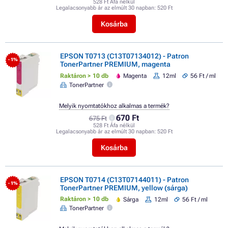
528 Ft Áfa nélkül
Legalacsonyabb ár az elmúlt 30 napban:
520 Ft
Kosárba
EPSON T0713 (C13T07134012) - Patron
- 1%
TonerPartner PREMIUM, magenta
Raktáron > 10 db
Magenta
12ml
56 Ft / ml
TonerPartner
Melyik nyomtatókhoz alkalmas a termék?
670 Ft
675 Ft
528 Ft Áfa nélkül
Legalacsonyabb ár az elmúlt 30 napban:
520 Ft
Kosárba
EPSON T0714 (C13T07144011) - Patron
- 1%
TonerPartner PREMIUM, yellow (sárga)
Raktáron > 10 db
Sárga
12ml
56 Ft / ml
TonerPartner