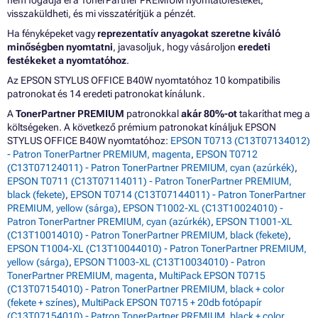
nem fogadja el a TonerPartner PREMIUM nyomtatófestéket,
visszaküldheti, és mi visszatérítjük a pénzét.
Ha fényképeket vagy
reprezentatív anyagokat szeretne kiváló
minőségben nyomtatni
, javasoljuk, hogy vásároljon
eredeti
festékeket a nyomtatóhoz
.
Az EPSON STYLUS OFFICE B40W nyomtatóhoz 10 kompatibilis
patronokat és 14 eredeti patronokat kínálunk.
A
TonerPartner PREMIUM
patronokkal
akár 80%-ot
takaríthat meg a
költségeken. A következő prémium patronokat kínáljuk EPSON
STYLUS OFFICE B40W nyomtatóhoz:
EPSON T0713 (C13T07134012)
- Patron TonerPartner PREMIUM, magenta
,
EPSON T0712
(C13T07124011) - Patron TonerPartner PREMIUM, cyan (azúrkék)
,
EPSON T0711 (C13T07114011) - Patron TonerPartner PREMIUM,
black (fekete)
,
EPSON T0714 (C13T07144011) - Patron TonerPartner
PREMIUM, yellow (sárga)
,
EPSON T1002-XL (C13T10024010) -
Patron TonerPartner PREMIUM, cyan (azúrkék)
,
EPSON T1001-XL
(C13T10014010) - Patron TonerPartner PREMIUM, black (fekete)
,
EPSON T1004-XL (C13T10044010) - Patron TonerPartner PREMIUM,
yellow (sárga)
,
EPSON T1003-XL (C13T10034010) - Patron
TonerPartner PREMIUM, magenta
,
MultiPack EPSON T0715
(C13T07154010) - Patron TonerPartner PREMIUM, black + color
(fekete + színes)
,
MultiPack EPSON T0715 + 20db fotópapír
(C13T07154010) - Patron TonerPartner PREMIUM, black + color