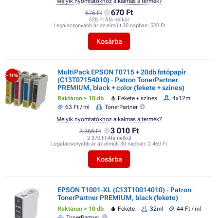
Melyik nyomtatókhoz alkalmas a termék?
670 Ft
675 Ft
528 Ft Áfa nélkül
Legalacsonyabb ár az elmúlt 30 napban:
520 Ft
Kosárba
MultiPack EPSON T0715 + 20db fotópapír
- 11%
(C13T07154010) - Patron TonerPartner
PREMIUM, black + color (fekete + színes)
Raktáron > 10 db
Fekete + színes
4x12ml
63 Ft / ml
TonerPartner
Melyik nyomtatókhoz alkalmas a termék?
3 010 Ft
3 365 Ft
2 370 Ft Áfa nélkül
Legalacsonyabb ár az elmúlt 30 napban:
2 460 Ft
Kosárba
EPSON T1001-XL (C13T10014010) - Patron
TonerPartner PREMIUM, black (fekete)
Raktáron > 10 db
Fekete
32ml
44 Ft / ml
TonerPartner