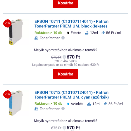
Kosárba
EPSON T0711 (C13T07114011) - Patron
- 1%
TonerPartner PREMIUM, black (fekete)
Raktáron > 10 db
Fekete
12ml
56 Ft / ml
TonerPartner
Melyik nyomtatókhoz alkalmas a termék?
670 Ft
675 Ft
528 Ft Áfa nélkül
Legalacsonyabb ár az elmúlt 30 napban:
630 Ft
Kosárba
EPSON T0712 (C13T07124011) - Patron
- 1%
TonerPartner PREMIUM, cyan (azúrkék)
Raktáron > 10 db
Azúrkék
12ml
56 Ft / ml
TonerPartner
Melyik nyomtatókhoz alkalmas a termék?
670 Ft
675 Ft