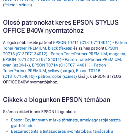
(fekete + színes)
Olcsó patronokat keres EPSON STYLUS
OFFICE B40W nyomtatóhoz
A legolcsóbb fekete patront
EPSON T0711 (C13T07114011) - Patron
TonerPartner PREMIUM, black (fekete)
és színes patront
EPSON
T0713 (C13T07134012) - Patron TonerPartner PREMIUM, magenta
,
EPSON T0712 (C13T07124011) - Patron TonerPartner PREMIUM,
cyan (azúrkék)
,
EPSON T0714 (C13T07144011) - Patron
TonerPartner PREMIUM, yellow (sárga)
,
Epson T0715
(C13T07154010) - patron, color (színes)
kínáljuk EPSON STYLUS
OFFICE B40W nyomtatójához.
Cikkek a blogunkon EPSON témában
Számos cikket írtunk EPSON blogunkon:
Epson: Egy innovatív márka története, amely egy szójapaszta
gyárból indult
Beszáradt tinta a tintasugaras nyomtatóban: tanácsok a