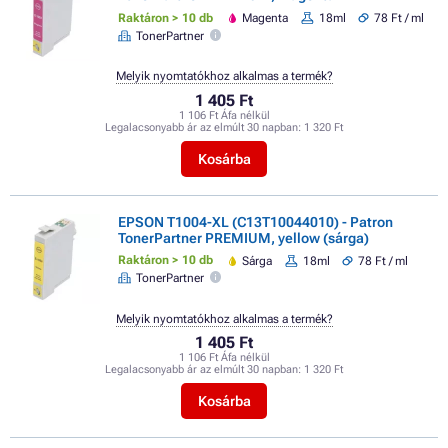
Raktáron > 10 db
Magenta
18ml
78 Ft / ml
TonerPartner
Melyik nyomtatókhoz alkalmas a termék?
1 405 Ft
1 106 Ft Áfa nélkül
Legalacsonyabb ár az elmúlt 30 napban:
1 320 Ft
Kosárba
EPSON T1004-XL (C13T10044010) - Patron
TonerPartner PREMIUM, yellow (sárga)
Raktáron > 10 db
Sárga
18ml
78 Ft / ml
TonerPartner
Melyik nyomtatókhoz alkalmas a termék?
1 405 Ft
1 106 Ft Áfa nélkül
Legalacsonyabb ár az elmúlt 30 napban:
1 320 Ft
Kosárba