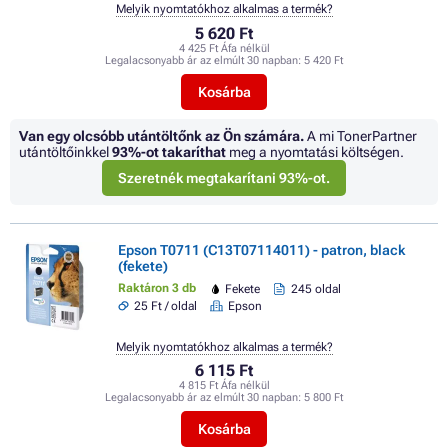
Melyik nyomtatókhoz alkalmas a termék?
5 620 Ft
4 425 Ft Áfa nélkül
Legalacsonyabb ár az elmúlt 30 napban:
5 420 Ft
Kosárba
Van egy olcsóbb utántöltőnk az Ön számára.
A mi TonerPartner
utántöltőinkkel
93%
-ot takaríthat
meg a nyomtatási költségen.
Szeretnék megtakarítani 93%-ot.
Epson T0711 (C13T07114011) - patron, black
(fekete)
Raktáron 3 db
Fekete
245 oldal
25 Ft / oldal
Epson
Melyik nyomtatókhoz alkalmas a termék?
6 115 Ft
4 815 Ft Áfa nélkül
Legalacsonyabb ár az elmúlt 30 napban:
5 800 Ft
Kosárba