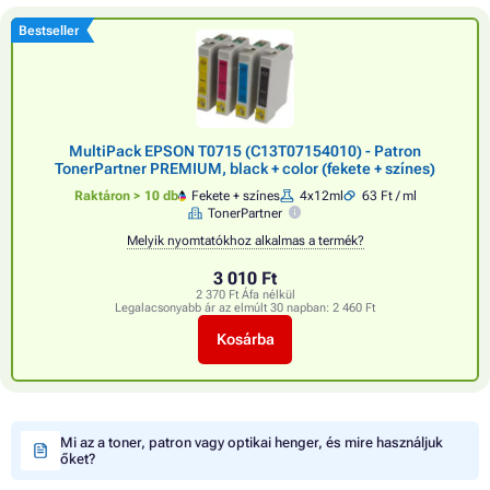
Bestseller
MultiPack EPSON T0715 (C13T07154010) - Patron
TonerPartner PREMIUM, black + color (fekete + színes)
Raktáron > 10 db
Fekete + színes
4x12ml
63 Ft / ml
TonerPartner
Melyik nyomtatókhoz alkalmas a termék?
3 010 Ft
2 370 Ft Áfa nélkül
Legalacsonyabb ár az elmúlt 30 napban:
2 460 Ft
Kosárba
Mi az a toner, patron vagy optikai henger, és mire használjuk
őket?