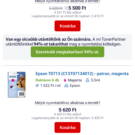
Melyik nyomtatókhoz alkalmas a termék?
5 500 Ft
5 520 Ft
4 331 Ft Áfa nélkül
Legalacsonyabb ár az elmúlt 30 napban:
5 410 Ft
Kosárba
Van egy olcsóbb utántöltőnk az Ön számára.
A mi TonerPartner
utántöltőinkkel
94%
-ot takaríthat
meg a nyomtatási költségen.
Szeretnék megtakarítani 94%-ot.
Epson T0713 (C13T07134012) - patron, magenta
Raktáron 6 db
Magenta
5,5ml
1 022 Ft / ml
Epson
Melyik nyomtatókhoz alkalmas a termék?
5 620 Ft
4 425 Ft Áfa nélkül
Legalacsonyabb ár az elmúlt 30 napban:
5 420 Ft
Kosárba