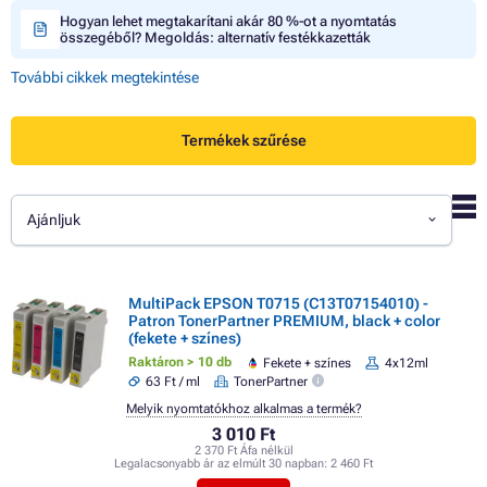
Hogyan lehet megtakarítani akár 80 %-ot a nyomtatás
összegéből? Megoldás: alternatív festékkazetták
További cikkek megtekintése
Termékek szűrése
Ajánljuk
MultiPack EPSON T0715 (C13T07154010) -
Patron TonerPartner PREMIUM, black + color
(fekete + színes)
Raktáron > 10 db
Fekete + színes
4x12ml
63 Ft / ml
TonerPartner
Melyik nyomtatókhoz alkalmas a termék?
3 010 Ft
2 370 Ft Áfa nélkül
Legalacsonyabb ár az elmúlt 30 napban:
2 460 Ft