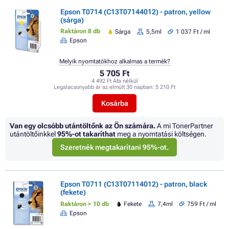
Epson T0714 (C13T07144012) - patron, yellow
(sárga)
Raktáron 8 db
Sárga
5,5ml
1 037 Ft / ml
Epson
Melyik nyomtatókhoz alkalmas a termék?
5 705 Ft
4 492 Ft Áfa nélkül
Legalacsonyabb ár az elmúlt 30 napban:
5 210 Ft
Kosárba
Van egy olcsóbb utántöltőnk az Ön számára.
A mi TonerPartner
utántöltőinkkel
95%
-ot takaríthat
meg a nyomtatási költségen.
Szeretnék megtakarítani 95%-ot.
Epson T0711 (C13T07114012) - patron, black
(fekete)
Raktáron > 10 db
Fekete
7,4ml
759 Ft / ml
Epson