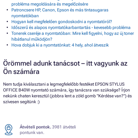
probléma megoldására és megelőzésére
Patroncsere HP, Canon, Epson és más tintasugaras
nyomtatókban
Hogyan kell megfelelően gondoskodni a nyomtatóról?
Időszerű és alapos nyomtatókarbantartás - kevesebb probléma
Tonerek cseréje a nyomtatóban: Mire kell figyelni, hogy az új toner
hibátlanul működjön?
Hova dobjuk ki a nyomtatónkat: 4 hely, ahol átveszik
Örömmel adunk tanácsot – itt vagyunk az
Ön számára
Nem tudja kiválasztani a legmegfelelőbb festéket EPSON STYLUS
OFFICE B40W nyomtató számára, így tanácsra van szüksége? Írjon
nekünk chaten keresztül (jobbra lent a zöld gomb "Kérdése van?") és
szívesen segítünk :)
Átvételi pontok.
3981 átvételi
pontunk van.