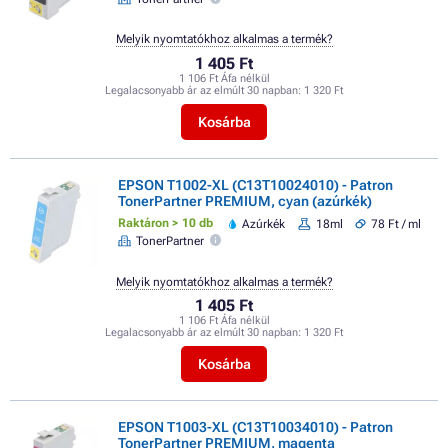
Melyik nyomtatókhoz alkalmas a termék?
1 405 Ft
1 106 Ft Áfa nélkül
Legalacsonyabb ár az elmúlt 30 napban:
1 320 Ft
Kosárba
EPSON T1002-XL (C13T10024010) - Patron
TonerPartner PREMIUM, cyan (azúrkék)
Raktáron > 10 db
Azúrkék
18ml
78 Ft / ml
TonerPartner
Melyik nyomtatókhoz alkalmas a termék?
1 405 Ft
1 106 Ft Áfa nélkül
Legalacsonyabb ár az elmúlt 30 napban:
1 320 Ft
Kosárba
EPSON T1003-XL (C13T10034010) - Patron
TonerPartner PREMIUM, magenta