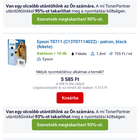
Van egy olcsóbb utántöltőnk az Ön számára.
A mi TonerPartner
utántöltőinkkel
95%
-ot takaríthat
meg a nyomtatási költségen.
Szeretnék megtakarítani 95%-ot.
Epson T0711 (C13T07114022) - patron, black
(fekete)
Raktáron > 10 db
Fekete
7,4ml
755 Ft / ml
Epson
Melyik nyomtatókhoz alkalmas a termék?
5 585 Ft
4 398 Ft Áfa nélkül
Legalacsonyabb ár az elmúlt 30 napban:
5 515 Ft
Kosárba
Van egy olcsóbb utántöltőnk az Ön számára.
A mi TonerPartner
utántöltőinkkel
93%
-ot takaríthat
meg a nyomtatási költségen.
Szeretnék megtakarítani 93%-ot.