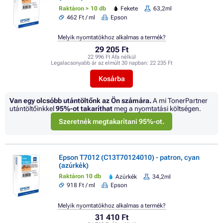
Raktáron > 10 db
Fekete
63,2ml
462 Ft / ml
Epson
Melyik nyomtatókhoz alkalmas a termék?
29 205 Ft
22 996 Ft Áfa nélkül
Legalacsonyabb ár az elmúlt 30 napban:
22 235 Ft
Kosárba
Van egy olcsóbb utántöltőnk az Ön számára.
A mi TonerPartner
utántöltőinkkel
95%
-ot takaríthat
meg a nyomtatási költségen.
Szeretnék megtakarítani 95%-ot.
Epson T7012 (C13T70124010) - patron, cyan
(azúrkék)
Raktáron 10 db
Azúrkék
34,2ml
918 Ft / ml
Epson
Melyik nyomtatókhoz alkalmas a termék?
31 410 Ft