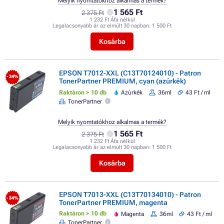
Melyik nyomtatókhoz alkalmas a termék?
1 565 Ft
2 375 Ft
1 232 Ft Áfa nélkül
Legalacsonyabb ár az elmúlt 30 napban:
1 500 Ft
Kosárba
EPSON T7012-XXL (C13T70124010) - Patron
- 34%
TonerPartner PREMIUM, cyan (azúrkék)
Raktáron > 10 db
Azúrkék
36ml
43 Ft / ml
TonerPartner
Melyik nyomtatókhoz alkalmas a termék?
1 565 Ft
2 375 Ft
1 232 Ft Áfa nélkül
Legalacsonyabb ár az elmúlt 30 napban:
1 500 Ft
Kosárba
EPSON T7013-XXL (C13T70134010) - Patron
- 34%
TonerPartner PREMIUM, magenta
Raktáron > 10 db
Magenta
36ml
43 Ft / ml
TonerPartner