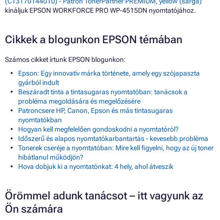
(C13T70144010) - Patron TonerPartner PREMIUM, yellow (sárga)
kínáljuk EPSON WORKFORCE PRO WP-4515DN nyomtatójához.
Cikkek a blogunkon EPSON témában
Számos cikket írtunk EPSON blogunkon:
Epson: Egy innovatív márka története, amely egy szójapaszta
gyárból indult
Beszáradt tinta a tintasugaras nyomtatóban: tanácsok a
probléma megoldására és megelőzésére
Patroncsere HP, Canon, Epson és más tintasugaras
nyomtatókban
Hogyan kell megfelelően gondoskodni a nyomtatóról?
Időszerű és alapos nyomtatókarbantartás - kevesebb probléma
Tonerek cseréje a nyomtatóban: Mire kell figyelni, hogy az új toner
hibátlanul működjön?
Hova dobjuk ki a nyomtatónkat: 4 hely, ahol átveszik
Örömmel adunk tanácsot – itt vagyunk az
Ön számára