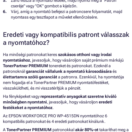
Zárd vissza a nyomtató fedelét, majd nyomd meg a "Patron
cseréje" vagy "OK" gombot a kijelzőn.
Várj, amíg a nyomtató befejezi a patroncsere folyamatát, majd
nyomtass egy tesztlapot a művelet ellenőrzésére.
Eredeti vagy kompatibilis patront válasszak
a nyomtatóhoz?
Ha minőségi patronokat keres
szokásos otthoni vagy irodai
nyomtatáshoz
, javasoljuk, hogy vásároljon saját prémium márkájú
TonerPartner PREMIUM
tonereket és patronokat. Ezeknél a
patronoknál
garanciát vállalunk a nyomtató károsodására
és
élettartamra szóló garanciát
a patronra. Ezenkívül, ha nyomtatója
nem fogadja el a TonerPartner PREMIUM nyomtatófestéket,
visszaküldheti, és mi visszatérítjük a pénzét.
Ha fényképeket vagy
reprezentatív anyagokat szeretne kiváló
minőségben nyomtatni
, javasoljuk, hogy vásároljon
eredeti
festékeket a nyomtatóhoz
.
Az EPSON WORKFORCE PRO WP-4515DN nyomtatóhoz 6
kompatibilis patronokat és 4 eredeti patronokat kínálunk.
A
TonerPartner PREMIUM
patronokkal
akár 80%-ot
takaríthat meg a