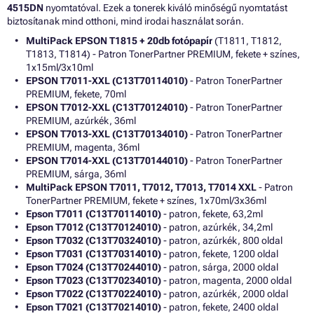
4515DN
nyomtatóval. Ezek a tonerek kiváló minőségű nyomtatást
biztosítanak mind otthoni, mind irodai használat során.
MultiPack EPSON T1815 + 20db fotópapír
(T1811, T1812,
T1813, T1814) - Patron TonerPartner PREMIUM, fekete + színes,
1x15ml/3x10ml
EPSON T7011-XXL (C13T70114010)
- Patron TonerPartner
PREMIUM, fekete, 70ml
EPSON T7012-XXL (C13T70124010)
- Patron TonerPartner
PREMIUM, azúrkék, 36ml
EPSON T7013-XXL (C13T70134010)
- Patron TonerPartner
PREMIUM, magenta, 36ml
EPSON T7014-XXL (C13T70144010)
- Patron TonerPartner
PREMIUM, sárga, 36ml
MultiPack EPSON T7011, T7012, T7013, T7014 XXL
- Patron
TonerPartner PREMIUM, fekete + színes, 1x70ml/3x36ml
Epson T7011 (C13T70114010)
- patron, fekete, 63,2ml
Epson T7012 (C13T70124010)
- patron, azúrkék, 34,2ml
Epson T7032 (C13T70324010)
- patron, azúrkék, 800 oldal
Epson T7031 (C13T70314010)
- patron, fekete, 1200 oldal
Epson T7024 (C13T70244010)
- patron, sárga, 2000 oldal
Epson T7023 (C13T70234010)
- patron, magenta, 2000 oldal
Epson T7022 (C13T70224010)
- patron, azúrkék, 2000 oldal
Epson T7021 (C13T70214010)
- patron, fekete, 2400 oldal