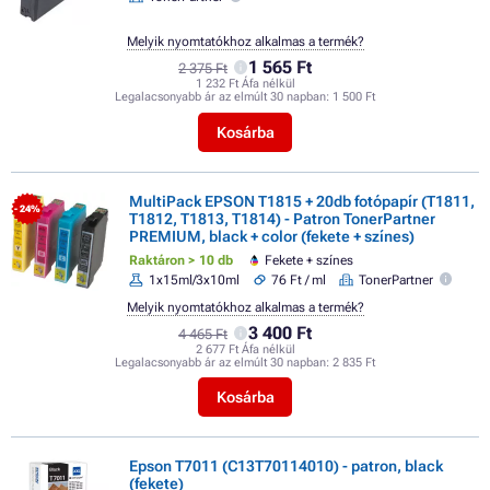
Melyik nyomtatókhoz alkalmas a termék?
1 565 Ft
2 375 Ft
1 232 Ft Áfa nélkül
Legalacsonyabb ár az elmúlt 30 napban:
1 500 Ft
Kosárba
MultiPack EPSON T1815 + 20db fotópapír (T1811,
- 24%
T1812, T1813, T1814) - Patron TonerPartner
PREMIUM, black + color (fekete + színes)
Raktáron > 10 db
Fekete + színes
1x15ml/3x10ml
76 Ft / ml
TonerPartner
Melyik nyomtatókhoz alkalmas a termék?
3 400 Ft
4 465 Ft
2 677 Ft Áfa nélkül
Legalacsonyabb ár az elmúlt 30 napban:
2 835 Ft
Kosárba
Epson T7011 (C13T70114010) - patron, black
(fekete)