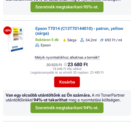
Szeretnék megtakarítani 95%-ot.
Epson T7014 (C13T70144010) - patron, yellow
- 23%
(sárga)
Raktáron 5 db
Sárga
34,2ml
692 Ft / ml
Epson
Melyik nyomtatókhoz alkalmas a termék?
23 680 Ft
30 825 Ft
18 646 Ft Áfa nélkül
Legalacsonyabb ár az elmúlt 30 napban:
23 480 Ft
Kosárba
Van egy olcsóbb utántöltőnk az Ön számára.
A mi TonerPartner
utántöltőinkkel
94%
-ot takaríthat
meg a nyomtatási költségen.
Szeretnék megtakarítani 94%-ot.