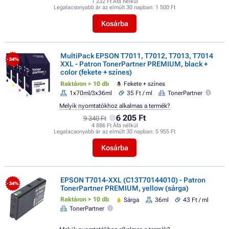
1 232 Ft Áfa nélkül
Legalacsonyabb ár az elmúlt 30 napban:
1 500 Ft
Kosárba
MultiPack EPSON T7011, T7012, T7013, T7014
- 34%
XXL - Patron TonerPartner PREMIUM, black +
color (fekete + színes)
Raktáron > 10 db
Fekete + színes
1x70ml/3x36ml
35 Ft / ml
TonerPartner
Melyik nyomtatókhoz alkalmas a termék?
6 205 Ft
9 340 Ft
4 886 Ft Áfa nélkül
Legalacsonyabb ár az elmúlt 30 napban:
5 955 Ft
Kosárba
EPSON T7014-XXL (C13T70144010) - Patron
- 34%
TonerPartner PREMIUM, yellow (sárga)
Raktáron > 10 db
Sárga
36ml
43 Ft / ml
TonerPartner