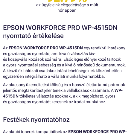
az ügyfeleink elégedettsége a múlt
hónapban
EPSON WORKFORCE PRO WP-4515DN
nyomtató értékelése
Az
EPSON WORKFORCE PRO WP-4515DN
egy rendkívül hatékony
és gazdaságos nyomtató, ami kiváló választás kis-
és középvállalkozások számára. Elsődleges előnyei közé tartozik
a gyors nyomtatási sebesség és a kiváló minőségű dokumentumok.
A készülék hálózati csatlakoztatási lehetőségeinek köszönhetően
egyszerűen integrálható a vállalati munkafolyamatokba.
Az alacsony üzemeltetési költség és a hosszú élettartamú patronok
jelentős megtakarítást jelentenek a vállalkozások számára. A
WP-
4515DN
tökéletes választás azoknak, akik megbízható, gyors
és gazdaságos nyomtatót keresnek az irodai munkához.
Festékek nyomtatóhoz
Az alábbi tonerek kompatibilisek az
EPSON WORKFORCE PRO WP-