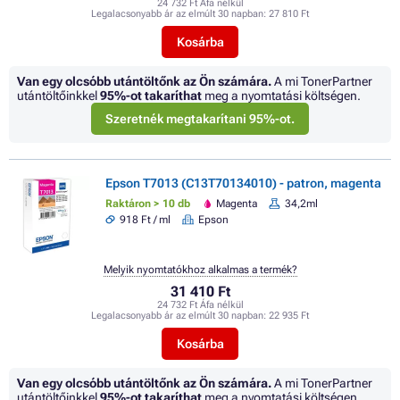
24 732 Ft Áfa nélkül
Legalacsonyabb ár az elmúlt 30 napban:
27 810 Ft
Kosárba
Van egy olcsóbb utántöltőnk az Ön számára.
A mi TonerPartner
utántöltőinkkel
95%
-ot takaríthat
meg a nyomtatási költségen.
Szeretnék megtakarítani 95%-ot.
Epson T7013 (C13T70134010) - patron, magenta
Raktáron > 10 db
Magenta
34,2ml
918 Ft / ml
Epson
Melyik nyomtatókhoz alkalmas a termék?
31 410 Ft
24 732 Ft Áfa nélkül
Legalacsonyabb ár az elmúlt 30 napban:
22 935 Ft
Kosárba
Van egy olcsóbb utántöltőnk az Ön számára.
A mi TonerPartner
utántöltőinkkel
95%
-ot takaríthat
meg a nyomtatási költségen.