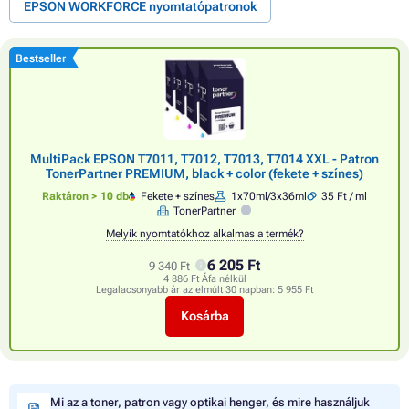
EPSON WORKFORCE nyomtatópatronok
Bestseller
MultiPack EPSON T7011, T7012, T7013, T7014 XXL - Patron
TonerPartner PREMIUM, black + color (fekete + színes)
Raktáron > 10 db
Fekete + színes
1x70ml/3x36ml
35 Ft / ml
TonerPartner
Melyik nyomtatókhoz alkalmas a termék?
6 205 Ft
9 340 Ft
4 886 Ft Áfa nélkül
Legalacsonyabb ár az elmúlt 30 napban:
5 955 Ft
Kosárba
Mi az a toner, patron vagy optikai henger, és mire használjuk