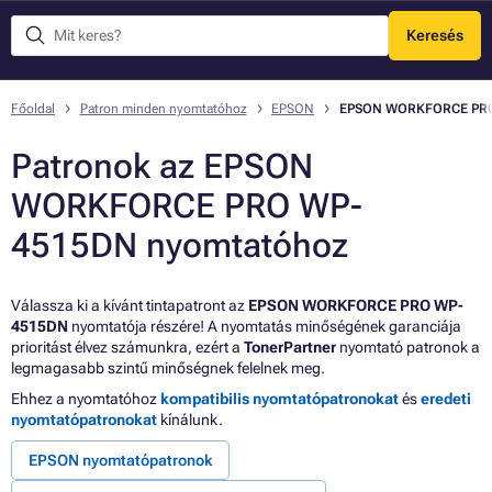
Keresés
Menü
Főoldal
Patron minden nyomtatóhoz
EPSON
EPSON WORKFORCE PR
Patronok az EPSON
WORKFORCE PRO WP-
4515DN nyomtatóhoz
Válassza ki a kívánt tintapatront az
EPSON WORKFORCE PRO WP-
4515DN
nyomtatója részére! A nyomtatás minőségének garanciája
prioritást élvez számunkra, ezért a
TonerPartner
nyomtató patronok a
legmagasabb szintű minőségnek felelnek meg.
Ehhez a nyomtatóhoz
kompatibilis nyomtatópatronokat
és
eredeti
nyomtatópatronokat
kínálunk.
EPSON nyomtatópatronok