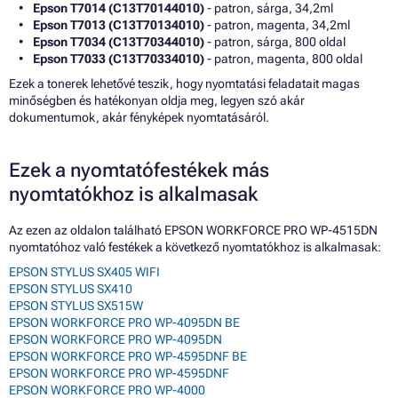
Epson T7014 (C13T70144010)
- patron, sárga, 34,2ml
Epson T7013 (C13T70134010)
- patron, magenta, 34,2ml
Epson T7034 (C13T70344010)
- patron, sárga, 800 oldal
Epson T7033 (C13T70334010)
- patron, magenta, 800 oldal
Ezek a tonerek lehetővé teszik, hogy nyomtatási feladatait magas
minőségben és hatékonyan oldja meg, legyen szó akár
dokumentumok, akár fényképek nyomtatásáról.
Ezek a nyomtatófestékek más
nyomtatókhoz is alkalmasak
Az ezen az oldalon található EPSON WORKFORCE PRO WP-4515DN
nyomtatóhoz való festékek a következő nyomtatókhoz is alkalmasak:
EPSON STYLUS SX405 WIFI
EPSON STYLUS SX410
EPSON STYLUS SX515W
EPSON WORKFORCE PRO WP-4095DN BE
EPSON WORKFORCE PRO WP-4095DN
EPSON WORKFORCE PRO WP-4595DNF BE
EPSON WORKFORCE PRO WP-4595DNF
EPSON WORKFORCE PRO WP-4000