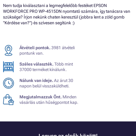
Nem tudja kiválasztani a legmegfelelőbb festéket EPSON
WORKFORCE PRO WP-4515DN nyomtató számára, így tanácsra van
szüksége? Írjon nekünk chaten keresztül (jobbra lent a zöld gomb
"Kérdése van?") és szívesen segítünk :)
Átvételi pontok.
3981 átvételi
pontunk van.
Széles választék.
Több mint
37000 terméket kínálunk.
Nálunk van ideje.
Az árut 30
napon belül visszaküldheti.
Megjutalmazzuk Önt.
Minden
vásárlás után hűségpontot kap.
Legyen az elsők között!