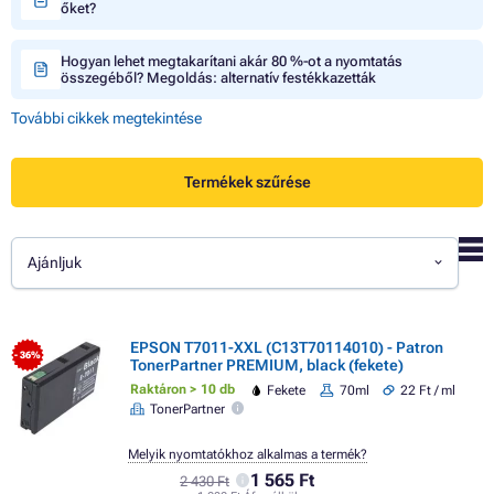
őket?
Hogyan lehet megtakarítani akár 80 %-ot a nyomtatás
összegéből? Megoldás: alternatív festékkazetták
További cikkek megtekintése
Termékek szűrése
Ajánljuk
EPSON T7011-XXL (C13T70114010) - Patron
- 36%
TonerPartner PREMIUM, black (fekete)
Raktáron > 10 db
Fekete
70ml
22 Ft / ml
TonerPartner
Melyik nyomtatókhoz alkalmas a termék?
1 565 Ft
2 430 Ft