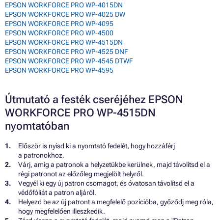
EPSON WORKFORCE PRO WP-4015DN
EPSON WORKFORCE PRO WP-4025 DW
EPSON WORKFORCE PRO WP-4095
EPSON WORKFORCE PRO WP-4500
EPSON WORKFORCE PRO WP-4515DN
EPSON WORKFORCE PRO WP-4525 DNF
EPSON WORKFORCE PRO WP-4545 DTWF
EPSON WORKFORCE PRO WP-4595
Útmutató a festék cseréjéhez EPSON
WORKFORCE PRO WP-4515DN
nyomtatóban
Először is nyisd ki a nyomtató fedelét, hogy hozzáférj
a patronokhoz.
Várj, amíg a patronok a helyzetükbe kerülnek, majd távolítsd el a
régi patronot az előzőleg megjelölt helyről.
Vegyél ki egy új patron csomagot, és óvatosan távolítsd el a
védőfóliát a patron aljáról.
Helyezd be az új patront a megfelelő pozícióba, győződj meg róla,
hogy megfelelően illeszkedik.