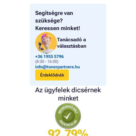
Segítségre van
szüksége?
Keressen minket!
Tanácsadó a
választásban
+36 1955 5796
(8:00 - 16:00)
info@tonerpartners.hu
Érdeklődnék
Az ügyfelek dicsérnek
minket
92.79%