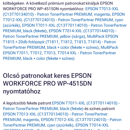
költségeken. A következő prémium patronokat kínáljuk EPSON
WORKFORCE PRO WP-4515DN nyomtatóhoz:
EPSON T7013-XXL
(C13T70134010) - Patron TonerPartner PREMIUM, magenta
,
EPSON
T7012-XXL (C13T70124010) - Patron TonerPartner PREMIUM, cyan
(azúrkék)
,
EPSON T7011-XXL (C13T70114010) - Patron TonerPartner
PREMIUM, black (fekete)
,
EPSON T7014-XXL (C13T70144010) -
Patron TonerPartner PREMIUM, yellow (sárga)
,
MultiPack EPSON
T1815 + 20db fotópapír (T1811, T1812, T1813, T1814) - Patron
TonerPartner PREMIUM, black + color (fekete + színes)
,
MultiPack
EPSON T7011, T7012, T7013, T7014 XXL - Patron TonerPartner
PREMIUM, black + color (fekete + színes)
Olcsó patronokat keres EPSON
WORKFORCE PRO WP-4515DN
nyomtatóhoz
A legolcsóbb fekete patront
EPSON T7011-XXL (C13T70114010) -
Patron TonerPartner PREMIUM, black (fekete)
és színes patront
EPSON T7013-XXL (C13T70134010) - Patron TonerPartner
PREMIUM, magenta
,
EPSON T7012-XXL (C13T70124010) - Patron
TonerPartner PREMIUM, cyan (azúrkék)
,
EPSON T7014-XXL