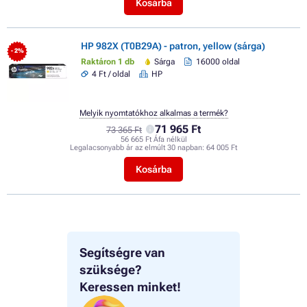
Kosárba
HP 982X (T0B29A) - patron, yellow (sárga)
- 2%
Raktáron 1 db
Sárga
16000 oldal
4 Ft / oldal
HP
Melyik nyomtatókhoz alkalmas a termék?
71 965 Ft
73 365 Ft
56 665 Ft Áfa nélkül
Legalacsonyabb ár az elmúlt 30 napban:
64 005 Ft
Kosárba
Segítségre van
szüksége?
Keressen minket!