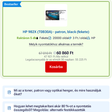
Bestseller
HP 982X (T0B30A) - patron, black (fekete)
Raktáron 5 db
Fekete
20000 oldal
3 Ft / oldal
HP
Melyik nyomtatókhoz alkalmas a termék?
60 860 Ft
67 010 Ft
47 921 Ft Áfa nélkül
Legalacsonyabb ár az elmúlt 30 napban:
55 225 Ft
Kosárba
Mi az a toner, patron vagy optikai henger, és mire használjuk
őket?
Hogyan lehet megtakarítani akár 80 %-ot a nyomtatás
összegéből? Megoldás: alternatív festékkazetták