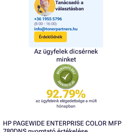
Tanácsadó a
választásban
+36 1955 5796
(8:00 - 16:00)
info@tonerpartners.hu
Érdeklődnék
Az ügyfelek dicsérnek
minket
92.79%
az ügyfeleink elégedettsége a múlt
hónapban
HP PAGEWIDE ENTERPRISE COLOR MFP
780DNS nyomtató értékelése