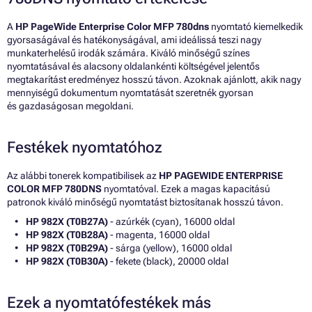
A
HP PageWide Enterprise Color MFP 780dns
nyomtató kiemelkedik
gyorsaságával és hatékonyságával, ami ideálissá teszi nagy
munkaterhelésű irodák számára. Kiváló minőségű színes
nyomtatásával és alacsony oldalankénti költségével jelentős
megtakarítást eredményez hosszú távon. Azoknak ajánlott, akik nagy
mennyiségű dokumentum nyomtatását szeretnék gyorsan
és gazdaságosan megoldani.
Festékek nyomtatóhoz
Az alábbi tonerek kompatibilisek az
HP PAGEWIDE ENTERPRISE
COLOR MFP 780DNS
nyomtatóval. Ezek a magas kapacitású
patronok kiváló minőségű nyomtatást biztosítanak hosszú távon.
HP 982X (T0B27A)
- azúrkék (cyan), 16000 oldal
HP 982X (T0B28A)
- magenta, 16000 oldal
HP 982X (T0B29A)
- sárga (yellow), 16000 oldal
HP 982X (T0B30A)
- fekete (black), 20000 oldal
Ezek a nyomtatófestékek más