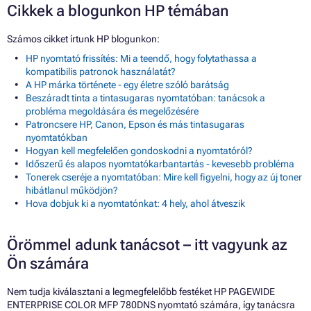
Cikkek a blogunkon HP témában
Számos cikket írtunk HP blogunkon:
HP nyomtató frissítés: Mi a teendő, hogy folytathassa a
kompatibilis patronok használatát?
A HP márka története - egy életre szóló barátság
Beszáradt tinta a tintasugaras nyomtatóban: tanácsok a
probléma megoldására és megelőzésére
Patroncsere HP, Canon, Epson és más tintasugaras
nyomtatókban
Hogyan kell megfelelően gondoskodni a nyomtatóról?
Időszerű és alapos nyomtatókarbantartás - kevesebb probléma
Tonerek cseréje a nyomtatóban: Mire kell figyelni, hogy az új toner
hibátlanul működjön?
Hova dobjuk ki a nyomtatónkat: 4 hely, ahol átveszik
Örömmel adunk tanácsot – itt vagyunk az
Ön számára
Nem tudja kiválasztani a legmegfelelőbb festéket HP PAGEWIDE
ENTERPRISE COLOR MFP 780DNS nyomtató számára, így tanácsra