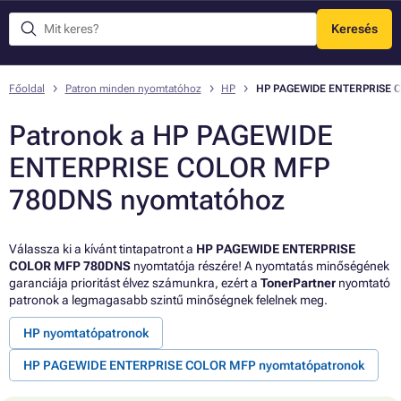
Keresés
Menü
Főoldal
Patron minden nyomtatóhoz
HP
HP PAGEWIDE ENTERPRISE 
Patronok a HP PAGEWIDE
ENTERPRISE COLOR MFP
780DNS nyomtatóhoz
Válassza ki a kívánt tintapatront a
HP PAGEWIDE ENTERPRISE
COLOR MFP 780DNS
nyomtatója részére! A nyomtatás minőségének
garanciája prioritást élvez számunkra, ezért a
TonerPartner
nyomtató
patronok a legmagasabb szintű minőségnek felelnek meg.
HP nyomtatópatronok
HP PAGEWIDE ENTERPRISE COLOR MFP nyomtatópatronok