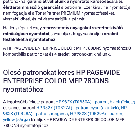
patronoknál
garanciát vállalunk a nyomtató károsodására
és
élettartamra szóló garanciát
a patronra. Ezenkívül, ha nyomtatója
nem fogadja el a TonerPartner PREMIUM nyomtatófestéket,
visszaküldheti, és mi visszatérítjük a pénzét.
Ha fényképeket vagy
reprezentatív anyagokat szeretne kiváló
minőségben nyomtatni
, javasoljuk, hogy vásároljon
eredeti
festékeket a nyomtatóhoz
.
A HP PAGEWIDE ENTERPRISE COLOR MFP 780DNS nyomtatóhoz 0
kompatibilis patronokat és 4 eredeti patronokat kínálunk.
Olcsó patronokat keres HP PAGEWIDE
ENTERPRISE COLOR MFP 780DNS
nyomtatóhoz
A legolcsóbb fekete patront
HP 982X (T0B30A) - patron, black (fekete)
és színes patront
HP 982X (T0B27A) - patron, cyan (azúrkék)
,
HP
982X (T0B28A) - patron, magenta
,
HP 982X (T0B29A) - patron,
yellow (sárga)
kínáljuk HP PAGEWIDE ENTERPRISE COLOR MFP
780DNS nyomtatójához.