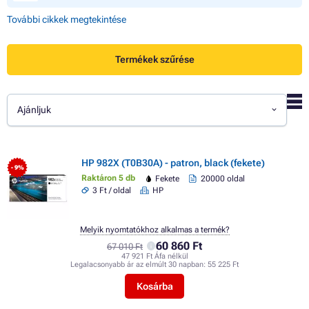
További cikkek megtekintése
Termékek szűrése
Ajánljuk
HP 982X (T0B30A) - patron, black (fekete)
- 9%
Raktáron 5 db
Fekete
20000 oldal
3 Ft / oldal
HP
Melyik nyomtatókhoz alkalmas a termék?
60 860 Ft
67 010 Ft
47 921 Ft Áfa nélkül
Legalacsonyabb ár az elmúlt 30 napban:
55 225 Ft
Kosárba