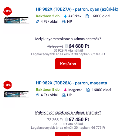
HP 982X (T0B27A) - patron, cyan (azúrkék)
- 12%
Raktáron 2 db
Azúrkék
16000 oldal
4 Ft / oldal
HP
Melyik nyomtatókhoz alkalmas a termék?
64 680 Ft
73 365 Ft
50 929 Ft Áfa nélkül
Legalacsonyabb ár az elmúlt 30 napban:
62 895 Ft
Kosárba
HP 982X (T0B28A) - patron, magenta
- 8%
Raktáron 5 db
Magenta
16000 oldal
4 Ft / oldal
HP
Melyik nyomtatókhoz alkalmas a termék?
67 450 Ft
73 365 Ft
53 110 Ft Áfa nélkül
Legalacsonyabb ár az elmúlt 30 napban:
66 775 Ft