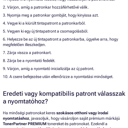
2. Várjon, amíg a patronkar hozzáférhetővé válik.
3. Nyomja meg a patronkar gombját, hogy kinyissa azt.
4. Vegye ki a kiürült tintapatront a patronkarból.
5. Vegyen ki egy új tintapatront a csomagolásból.
6. Helyezze be az új tintapatront a patronkarba, ügyelve arra, hogy
megfelelően illeszkedjen.
7. Zárja vissza a patronkart.
8. Zárja be a nyomtató fedelét.
9. Várjon, amíg a nyomtató inicializálja az új patront.
10. A csere befejezése után ellenőrizze a nyomtatási minőséget.
Eredeti vagy kompatibilis patront válasszak
a nyomtatóhoz?
Ha minőségi patronokat keres
szokásos otthoni vagy irodai
nyomtatáshoz
, javasoljuk, hogy vásároljon saját prémium márkájú
TonerPartner PREMIUM
tonereket és patronokat. Ezeknél a