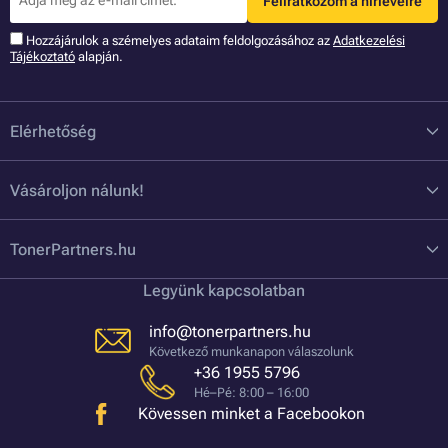
Feliratkozom a hírlevélre
Hozzájárulok a szémelyes adataim feldolgozásához az
Adatkezelési
Tájékoztató
alapján.
Elérhetőség
Vásároljon nálunk!
TonerPartners.hu
Legyünk kapcsolatban
info@tonerpartners.hu
Következő munkanapon válaszolunk
+36 1955 5796
Hé–Pé: 8:00 – 16:00
Kövessen minket a Facebookon