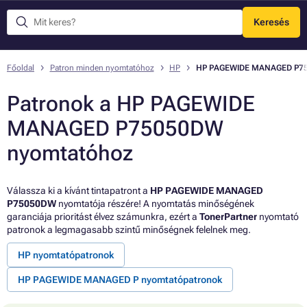
Keresés
Menü
Főoldal
Patron minden nyomtatóhoz
HP
HP PAGEWIDE MANAGED P7
Patronok a HP PAGEWIDE
MANAGED P75050DW
nyomtatóhoz
Válassza ki a kívánt tintapatront a
HP PAGEWIDE MANAGED
P75050DW
nyomtatója részére! A nyomtatás minőségének
garanciája prioritást élvez számunkra, ezért a
TonerPartner
nyomtató
patronok a legmagasabb szintű minőségnek felelnek meg.
HP nyomtatópatronok
HP PAGEWIDE MANAGED P nyomtatópatronok