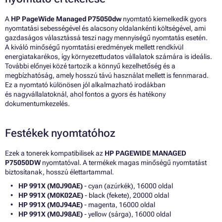
A
HP PageWide Managed P75050dw
nyomtató kiemelkedik gyors
nyomtatási sebességével és alacsony oldalankénti költségével, ami
gazdaságos választássá teszi nagy mennyiségű nyomtatás esetén.
A kiváló minőségű nyomtatási eredmények mellett rendkívül
energiatakarékos, így környezettudatos vállalatok számára is ideális.
További előnyei közé tartozik a könnyű kezelhetőség és a
megbízhatóság, amely hosszú távú használat mellett is fennmarad.
Ez a nyomtató különösen jól alkalmazható irodákban
és nagyvállalatoknál, ahol fontos a gyors és hatékony
dokumentumkezelés.
Festékek nyomtatóhoz
Ezek a tonerek kompatibilisek az
HP PAGEWIDE MANAGED
P75050DW
nyomtatóval. A termékek magas minőségű nyomtatást
biztosítanak, hosszú élettartammal.
HP 991X (M0J90AE)
- cyan (azúrkék), 16000 oldal
HP 991X (M0K02AE)
- black (fekete), 20000 oldal
HP 991X (M0J94AE)
- magenta, 16000 oldal
HP 991X (M0J98AE)
- yellow (sárga), 16000 oldal