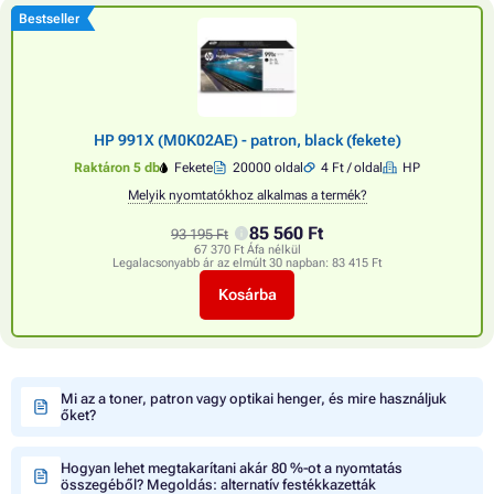
Bestseller
HP 991X (M0K02AE) - patron, black (fekete)
Raktáron 5 db
Fekete
20000 oldal
4 Ft / oldal
HP
Melyik nyomtatókhoz alkalmas a termék?
85 560 Ft
93 195 Ft
67 370 Ft Áfa nélkül
Legalacsonyabb ár az elmúlt 30 napban:
83 415 Ft
Kosárba
Mi az a toner, patron vagy optikai henger, és mire használjuk
őket?
Hogyan lehet megtakarítani akár 80 %-ot a nyomtatás
összegéből? Megoldás: alternatív festékkazetták