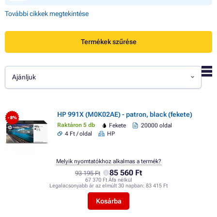
További cikkek megtekintése
Termékek szűrése
Ajánljuk
HP 991X (M0K02AE) - patron, black (fekete)
- 8%
Raktáron 5 db
Fekete
20000 oldal
4 Ft / oldal
HP
Melyik nyomtatókhoz alkalmas a termék?
85 560 Ft
93 195 Ft
67 370 Ft Áfa nélkül
Legalacsonyabb ár az elmúlt 30 napban:
83 415 Ft
Kosárba