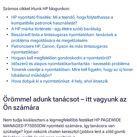
Számos cikket írtunk HP blogunkon:
HP nyomtató frissítés: Mi a teendő, hogy folytathassa a
kompatibilis patronok használatát?
A HP márka története - egy életre szóló barátság
Beszáradt tinta a tintasugaras nyomtatóban: tanácsok a
probléma megoldására és megelőzésére
Patroncsere HP, Canon, Epson és más tintasugaras
nyomtatókban
Hogyan kell megfelelően gondoskodni a nyomtatóról?
Időszerű és alapos nyomtatókarbantartás - kevesebb probléma
Tonerek cseréje a nyomtatóban: Mire kell figyelni, hogy az új toner
hibátlanul működjön?
Hova dobjuk ki a nyomtatónkat: 4 hely, ahol átveszik
Örömmel adunk tanácsot – itt vagyunk az
Ön számára
Nem tudja kiválasztani a legmegfelelőbb festéket HP PAGEWIDE
MANAGED P75050DW nyomtató számára, így tanácsra van
szüksége? Írjon nekünk chaten keresztül (jobbra lent a zöld gomb