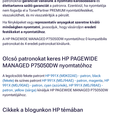
patronoknál
garanciát vállalunk a nyomtató károsodására
és
élettartamra szóló garanciát
a patronra. Ezenkívül, ha nyomtatója
nem fogadja el a TonerPartner PREMIUM nyomtatófestéket,
visszaküldheti, és mi visszatérítjük a pénzét.
Ha fényképeket vagy
reprezentatív anyagokat szeretne kiváló
minőségben nyomtatni
, javasoljuk, hogy vásároljon
eredeti
festékeket a nyomtatóhoz
.
A HP PAGEWIDE MANAGED P75050DW nyomtatóhoz 0 kompatibilis
patronokat és 4 eredeti patronokat kínálunk.
Olcsó patronokat keres HP PAGEWIDE
MANAGED P75050DW nyomtatóhoz
A legolcsóbb fekete patront
HP 991X (M0K02AE) - patron, black
(fekete)
és színes patront
HP 991X (M0J94AE) - patron, magenta
,
HP
991X (M0J90AE) - patron, cyan (azúrkék)
,
HP 991X (M0J98AE) -
patron, yellow (sárga)
kínáljuk HP PAGEWIDE MANAGED P75050DW
nyomtatójához.
Cikkek a blogunkon HP témában