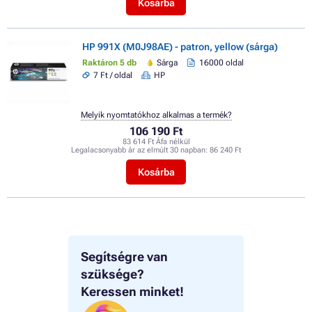
Kosárba
HP 991X (M0J98AE) - patron, yellow (sárga)
Raktáron 5 db
Sárga
16000 oldal
7 Ft / oldal
HP
Melyik nyomtatókhoz alkalmas a termék?
106 190 Ft
83 614 Ft Áfa nélkül
Legalacsonyabb ár az elmúlt 30 napban:
86 240 Ft
Kosárba
Segítségre van
szüksége?
Keressen minket!