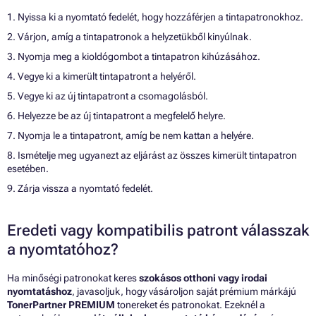
1. Nyissa ki a nyomtató fedelét, hogy hozzáférjen a tintapatronokhoz.
2. Várjon, amíg a tintapatronok a helyzetükből kinyúlnak.
3. Nyomja meg a kioldógombot a tintapatron kihúzásához.
4. Vegye ki a kimerült tintapatront a helyéről.
5. Vegye ki az új tintapatront a csomagolásból.
6. Helyezze be az új tintapatront a megfelelő helyre.
7. Nyomja le a tintapatront, amíg be nem kattan a helyére.
8. Ismételje meg ugyanezt az eljárást az összes kimerült tintapatron
esetében.
9. Zárja vissza a nyomtató fedelét.
Eredeti vagy kompatibilis patront válasszak
a nyomtatóhoz?
Ha minőségi patronokat keres
szokásos otthoni vagy irodai
nyomtatáshoz
, javasoljuk, hogy vásároljon saját prémium márkájú
TonerPartner PREMIUM
tonereket és patronokat. Ezeknél a