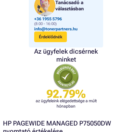
Tanácsadó a
választásban
+36 1955 5796
(8:00 - 16:00)
info@tonerpartners.hu
Érdeklődnék
Az ügyfelek dicsérnek
minket
92.79%
az ügyfeleink elégedettsége a múlt
hónapban
HP PAGEWIDE MANAGED P75050DW
nyomtató értékelése