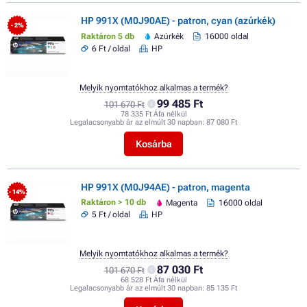
HP 991X (M0J90AE) - patron, cyan (azúrkék)
- 2%
Raktáron 5 db
Azúrkék
16000 oldal
6 Ft / oldal
HP
Melyik nyomtatókhoz alkalmas a termék?
99 485 Ft
101 670 Ft
78 335 Ft Áfa nélkül
Legalacsonyabb ár az elmúlt 30 napban:
87 080 Ft
Kosárba
HP 991X (M0J94AE) - patron, magenta
- 14%
Raktáron > 10 db
Magenta
16000 oldal
5 Ft / oldal
HP
Melyik nyomtatókhoz alkalmas a termék?
87 030 Ft
101 670 Ft
68 528 Ft Áfa nélkül
Legalacsonyabb ár az elmúlt 30 napban:
85 135 Ft