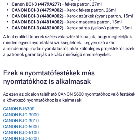
Canon BCI-3 (4479A277)
- fekete patron, 27ml
CANON BCI-3 (4479A002)
- Xerox fekete patron, 26ml
CANON BCI-3 (4480A002)
- Xerox azúrkék (cyan) patron, 15ml
CANON BCI-3 (4481A002)
- Xerox magenta patron, 15ml
CANON BCI-3 (4482A002)
- Xerox sárga (yellow) patron, 15ml
A fent említett tonerek széles választékát kínáljuk, hogy megfeleljünk
minden egyedi nyomtatási szükségletnek. Legyen szó akár
a mindennapi irodai nyomtatásról, akár különleges projektekről, ezek
a patronok garantálják a kiváló minőségű eredményeket.
Ezek a nyomtatófestékek más
nyomtatókhoz is alkalmasak
Az ezen az oldalon található CANON S600 nyomtatóhoz való festékek
a következő nyomtatókhoz is alkalmasak:
CANON BJ6300
CANON BJC-3000
CANON BJC-3010
CANON BJC-6000
CANON BJC-6100
CANON BJC-6200