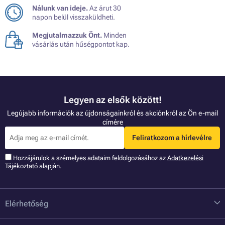
Nálunk van ideje.
Az árut 30
napon belül visszaküldheti.
Megjutalmazzuk Önt.
Minden
vásárlás után hűségpontot kap.
Legyen az elsők között!
Legújabb információk az újdonságainkról és akciónkról az Ön e-mail
címére
Feliratkozom a hírlevélre
Hozzájárulok a szémelyes adataim feldolgozásához az
Adatkezelési
Tájékoztató
alapján.
Elérhetőség