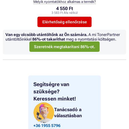
Melyik nyomtatókhoz alkalmas a termék?
4 550 Ft
3 583 Ft Áfa nélkül
Elérhetőség ellenőrzése
Van egy olcsóbb utántöltőnk az Ön számára.
A mi TonerPartner
utántöltőinkkel
86%
-ot takaríthat
meg a nyomtatási költségen.
Szeretnék megtakarítani 86%-ot.
Segítségre van
szüksége?
Keressen minket!
Tanácsadó a
választásban
+36 1955 5796