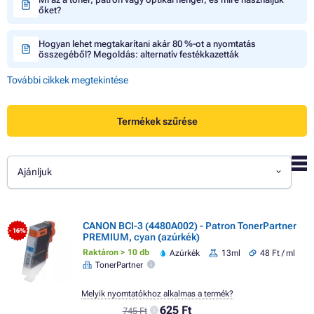
őket?
Hogyan lehet megtakarítani akár 80 %-ot a nyomtatás
összegéből? Megoldás: alternatív festékkazetták
További cikkek megtekintése
Termékek szűrése
Ajánljuk
CANON BCI-3 (4480A002) - Patron TonerPartner
- 16%
PREMIUM, cyan (azúrkék)
Raktáron > 10 db
Azúrkék
13ml
48 Ft / ml
TonerPartner
Melyik nyomtatókhoz alkalmas a termék?
625 Ft
745 Ft