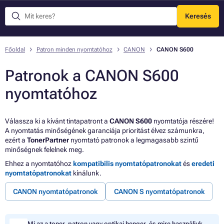
Keresés
Menü
Főoldal
Patron minden nyomtatóhoz
CANON
CANON S600
Patronok a CANON S600
nyomtatóhoz
Válassza ki a kívánt tintapatront a
CANON S600
nyomtatója részére!
A nyomtatás minőségének garanciája prioritást élvez számunkra,
ezért a
TonerPartner
nyomtató patronok a legmagasabb szintű
minőségnek felelnek meg.
Ehhez a nyomtatóhoz
kompatibilis nyomtatópatronokat
és
eredeti
nyomtatópatronokat
kínálunk.
CANON nyomtatópatronok
CANON S nyomtatópatronok
Mi az a toner, patron vagy optikai henger, és mire használjuk