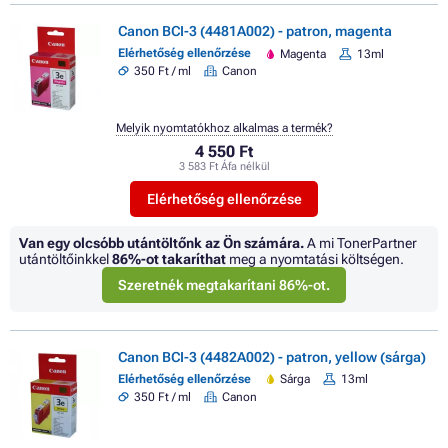
Canon BCI-3 (4481A002) - patron, magenta
Elérhetőség ellenőrzése
Magenta
13ml
350 Ft / ml
Canon
Melyik nyomtatókhoz alkalmas a termék?
4 550 Ft
3 583 Ft Áfa nélkül
Elérhetőség ellenőrzése
Van egy olcsóbb utántöltőnk az Ön számára.
A mi TonerPartner
utántöltőinkkel
86%
-ot takaríthat
meg a nyomtatási költségen.
Szeretnék megtakarítani 86%-ot.
Canon BCI-3 (4482A002) - patron, yellow (sárga)
Elérhetőség ellenőrzése
Sárga
13ml
350 Ft / ml
Canon