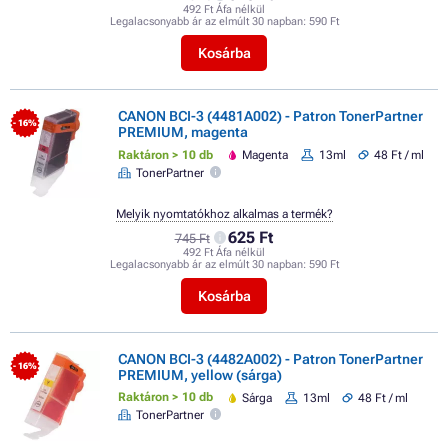
492 Ft Áfa nélkül
Legalacsonyabb ár az elmúlt 30 napban:
590 Ft
Kosárba
CANON BCI-3 (4481A002) - Patron TonerPartner
- 16%
PREMIUM, magenta
Raktáron > 10 db
Magenta
13ml
48 Ft / ml
TonerPartner
Melyik nyomtatókhoz alkalmas a termék?
625 Ft
745 Ft
492 Ft Áfa nélkül
Legalacsonyabb ár az elmúlt 30 napban:
590 Ft
Kosárba
CANON BCI-3 (4482A002) - Patron TonerPartner
- 16%
PREMIUM, yellow (sárga)
Raktáron > 10 db
Sárga
13ml
48 Ft / ml
TonerPartner