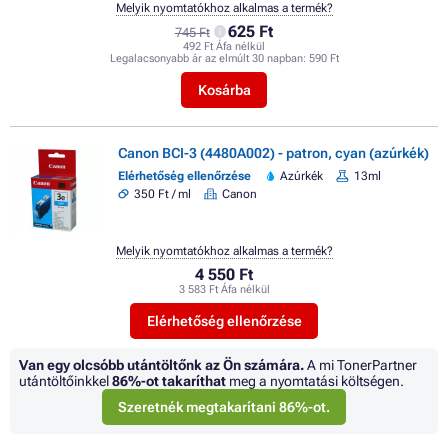
Melyik nyomtatókhoz alkalmas a termék?
625 Ft
745 Ft
492 Ft Áfa nélkül
Legalacsonyabb ár az elmúlt 30 napban:
590 Ft
Kosárba
Canon BCI-3 (4480A002) - patron, cyan (azúrkék)
Elérhetőség ellenőrzése
Azúrkék
13ml
350 Ft / ml
Canon
Melyik nyomtatókhoz alkalmas a termék?
4 550 Ft
3 583 Ft Áfa nélkül
Elérhetőség ellenőrzése
Van egy olcsóbb utántöltőnk az Ön számára.
A mi TonerPartner
utántöltőinkkel
86%
-ot takaríthat
meg a nyomtatási költségen.
Szeretnék megtakarítani 86%-ot.