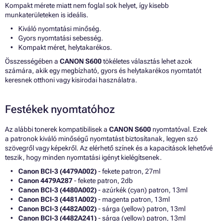
Kompakt mérete miatt nem foglal sok helyet, így kisebb
munkaterületeken is ideális.
Kiváló nyomtatási minőség.
Gyors nyomtatási sebesség.
Kompakt méret, helytakarékos.
Összességében a
CANON S600
tökéletes választás lehet azok
számára, akik egy megbízható, gyors és helytakarékos nyomtatót
keresnek otthoni vagy kisirodai használatra.
Festékek nyomtatóhoz
Az alábbi tonerek kompatibilisek a
CANON S600
nyomtatóval. Ezek
a patronok kiváló minőségű nyomtatást biztosítanak, legyen szó
szövegről vagy képekről. Az elérhető színek és a kapacitások lehetővé
teszik, hogy minden nyomtatási igényt kielégítsenek.
Canon BCI-3 (4479A002)
- fekete patron, 27ml
Canon 4479A287
- fekete patron, 2db
Canon BCI-3 (4480A002)
- azúrkék (cyan) patron, 13ml
Canon BCI-3 (4481A002)
- magenta patron, 13ml
Canon BCI-3 (4482A002)
- sárga (yellow) patron, 13ml
Canon BCI-3 (4482A241)
- sárga (yellow) patron, 13ml