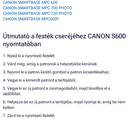
CANON SMARTBASE MPC 600
CANON SMARTBASE MPC 700 PHOTO
CANON SMARTBASE MPC 730 PHOTO
CANON SMARTBASE MPC600F
Útmutató a festék cseréjéhez CANON S600
nyomtatóban
1. Nyisd ki a nyomtató fedelét.
2. Várd meg, amíg a patronok a helyzetükbe kerülnek.
3. Nyomd le a patron kioldó gombot a patron kicseréléséhez.
4. Vegye ki a kimerült patront a tartójából.
5. Vegye ki az új patront a csomagolásból, majd távolítsa el a
védőfóliát.
6. Helyezze be az új patront a tartójába, majd nyomja le, amíg be nem
kattan.
7. Zárd be a nyomtató fedelét.