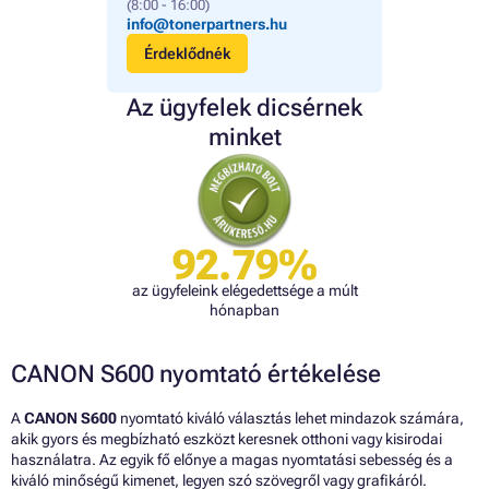
(8:00 - 16:00)
info@tonerpartners.hu
Érdeklődnék
Az ügyfelek dicsérnek
minket
92.79%
az ügyfeleink elégedettsége a múlt
hónapban
CANON S600 nyomtató értékelése
A
CANON S600
nyomtató kiváló választás lehet mindazok számára,
akik gyors és megbízható eszközt keresnek otthoni vagy kisirodai
használatra. Az egyik fő előnye a magas nyomtatási sebesség és a
kiváló minőségű kimenet, legyen szó szövegről vagy grafikáról.