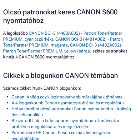
Olcsó patronokat keres CANON S600
nyomtatóhoz
A legolcsóbb
CANON BCI-3 (4480A002) - Patron TonerPartner
PREMIUM, cyan (azúrkék)
,
CANON BCI-3 (4481A002) - Patron
TonerPartner PREMIUM, magenta
,
CANON BCI-3 (4482A002) -
Patron TonerPartner PREMIUM, yellow (sárga)
színes patronokat
kínáljuk CANON S600 nyomtatójához.
Cikkek a blogunkon CANON témában
Számos cikket írtunk CANON blogunkon:
Canon: A világ egyik leginnovatívabb márkájának története
A 4 leggyakoribb Canon nyomtatóprobléma és megoldásuk
Hol vásárolhat olcsó patronokat Canon nyomatatóba + költség-
összehasonlítás
Beszáradt tinta a tintasugaras nyomtatóban: tanácsok a
probléma megoldására és megelőzésére
Patroncsere HP, Canon, Epson és más tintasugaras
nyomtatókban