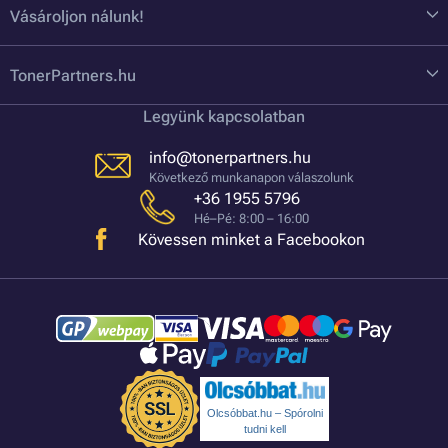
Vásároljon nálunk!
TonerPartners.hu
Legyünk kapcsolatban
info@tonerpartners.hu
Következő munkanapon válaszolunk
+36 1955 5796
Hé–Pé: 8:00 – 16:00
Kövessen minket a Facebookon
Olcsóbbat.hu – Spórolni
tudni kell