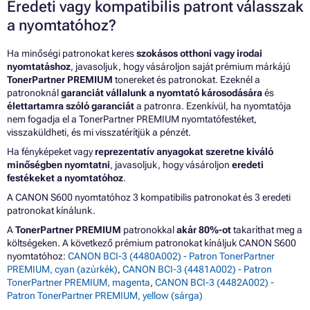
Eredeti vagy kompatibilis patront válasszak
a nyomtatóhoz?
Ha minőségi patronokat keres
szokásos otthoni vagy irodai
nyomtatáshoz
, javasoljuk, hogy vásároljon saját prémium márkájú
TonerPartner PREMIUM
tonereket és patronokat. Ezeknél a
patronoknál
garanciát vállalunk a nyomtató károsodására
és
élettartamra szóló garanciát
a patronra. Ezenkívül, ha nyomtatója
nem fogadja el a TonerPartner PREMIUM nyomtatófestéket,
visszaküldheti, és mi visszatérítjük a pénzét.
Ha fényképeket vagy
reprezentatív anyagokat szeretne kiváló
minőségben nyomtatni
, javasoljuk, hogy vásároljon
eredeti
festékeket a nyomtatóhoz
.
A CANON S600 nyomtatóhoz 3 kompatibilis patronokat és 3 eredeti
patronokat kínálunk.
A
TonerPartner PREMIUM
patronokkal
akár 80%-ot
takaríthat meg a
költségeken. A következő prémium patronokat kínáljuk CANON S600
nyomtatóhoz:
CANON BCI-3 (4480A002) - Patron TonerPartner
PREMIUM, cyan (azúrkék)
,
CANON BCI-3 (4481A002) - Patron
TonerPartner PREMIUM, magenta
,
CANON BCI-3 (4482A002) -
Patron TonerPartner PREMIUM, yellow (sárga)