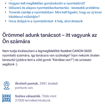
Hogyan kell megfelelően gondoskodni a nyomtatóról?
Időszerű és alapos nyomtatókarbantartás - kevesebb probléma
Tonerek cseréje a nyomtatóban: Mire kell figyelni, hogy az új toner
hibátlanul működjön?
Hova dobjuk ki a nyomtatónkat: 4 hely, ahol átveszik
Örömmel adunk tanácsot – itt vagyunk az
Ön számára
Nem tudja kiválasztani a legmegfelelőbb festéket CANON S600
nyomtató számára, így tanácsra van szüksége? Írjon nekünk chaten
keresztül (jobbra lent a zöld gomb "Kérdése van?") és szívesen
segítünk :)
Átvételi pontok.
3981 átvételi
pontunk van.
Széles választék.
Több mint
37000 terméket kínálunk.