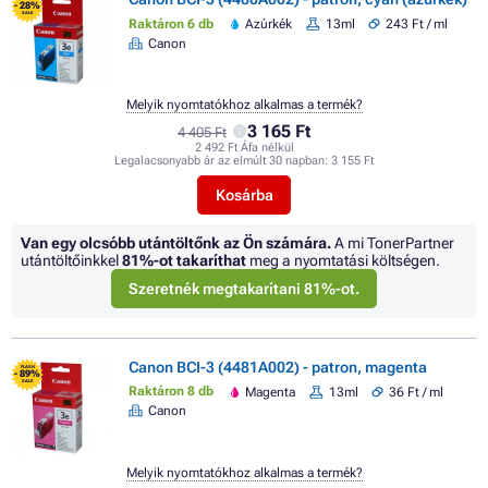
- 28%
SALE
Raktáron 6 db
Azúrkék
13ml
243 Ft / ml
Canon
Melyik nyomtatókhoz alkalmas a termék?
3 165 Ft
4 405 Ft
2 492 Ft Áfa nélkül
Legalacsonyabb ár az elmúlt 30 napban:
3 155 Ft
Kosárba
Van egy olcsóbb utántöltőnk az Ön számára.
A mi TonerPartner
utántöltőinkkel
81%
-ot takaríthat
meg a nyomtatási költségen.
Szeretnék megtakarítani 81%-ot.
Canon BCI-3 (4481A002) - patron, magenta
FLASH
- 89%
SALE
Raktáron 8 db
Magenta
13ml
36 Ft / ml
Canon
Melyik nyomtatókhoz alkalmas a termék?