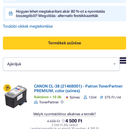
Hogyan lehet megtakarítani akár 80 %-ot a nyomtatás
összegéből? Megoldás: alternatív festékkazetták
További cikkek megtekintése
Termékek szűrése
Ajánljuk
CANON CL-38 (2146B001) - Patron TonerPartner
FLASH
- 4%
PREMIUM, color (színes)
SALE
Raktáron > 10 db
Színes
12ml
375 Ft / ml
TonerPartner
Melyik nyomtatókhoz alkalmas a termék?
4 500 Ft
4 688 Ft
3 543 Ft Áfa nélkül
Legalacsonyabb ár az elmúlt 30 napban:
4 385 Ft