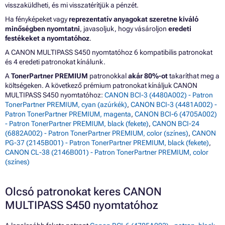
visszaküldheti, és mi visszatérítjük a pénzét.
Ha fényképeket vagy
reprezentatív anyagokat szeretne kiváló
minőségben nyomtatni
, javasoljuk, hogy vásároljon
eredeti
festékeket a nyomtatóhoz
.
A CANON MULTIPASS S450 nyomtatóhoz 6 kompatibilis patronokat
és 4 eredeti patronokat kínálunk.
A
TonerPartner PREMIUM
patronokkal
akár 80%-ot
takaríthat meg a
költségeken. A következő prémium patronokat kínáljuk CANON
MULTIPASS S450 nyomtatóhoz:
CANON BCI-3 (4480A002) - Patron
TonerPartner PREMIUM, cyan (azúrkék)
,
CANON BCI-3 (4481A002) -
Patron TonerPartner PREMIUM, magenta
,
CANON BCI-6 (4705A002)
- Patron TonerPartner PREMIUM, black (fekete)
,
CANON BCI-24
(6882A002) - Patron TonerPartner PREMIUM, color (színes)
,
CANON
PG-37 (2145B001) - Patron TonerPartner PREMIUM, black (fekete)
,
CANON CL-38 (2146B001) - Patron TonerPartner PREMIUM, color
(színes)
Olcsó patronokat keres CANON
MULTIPASS S450 nyomtatóhoz