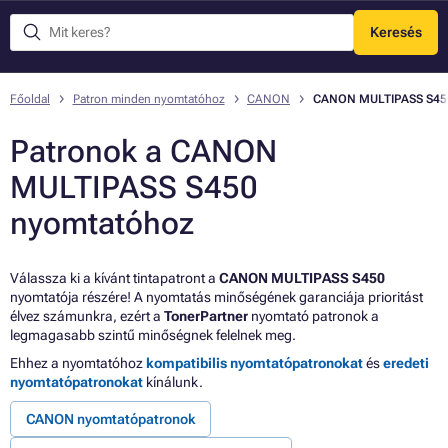
Keresés
Menü
Főoldal
Patron minden nyomtatóhoz
CANON
CANON MULTIPASS S45
Patronok a CANON
MULTIPASS S450
nyomtatóhoz
Válassza ki a kívánt tintapatront a
CANON MULTIPASS S450
nyomtatója részére! A nyomtatás minőségének garanciája prioritást
élvez számunkra, ezért a
TonerPartner
nyomtató patronok a
legmagasabb szintű minőségnek felelnek meg.
Ehhez a nyomtatóhoz
kompatibilis nyomtatópatronokat
és
eredeti
nyomtatópatronokat
kínálunk.
CANON nyomtatópatronok