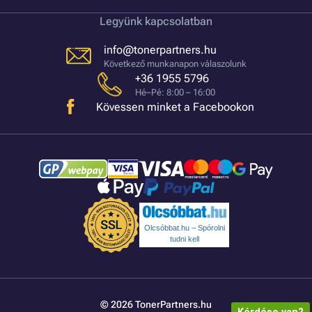
Legyünk kapcsolatban
info@tonerpartners.hu
Következő munkanapon válaszolunk
+36 1955 5796
Hé–Pé: 8:00 – 16:00
Kövessen minket a Facebookon
Olcsóbbat.hu – Spórolni
tudni kell
© 2026 TonerPartners.hu