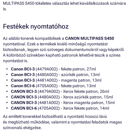
MULTIPASS S450 tökéletes választás lehet kisvállalkozások számára
is.
Festékek nyomtatóhoz
Az alábbi tonerek kompatibilisek a
CANON MULTIPASS S450
nyomtatóval. Ezek a termékek kiváló minőségű nyomtatást
biztosítanak, legyen szó szöveges dokumentumokról vagy képekről.
A különböző színekben kapható patronok lehetővé teszik a színes
nyomtatást is.
Canon BCI-3
(4479A002) - fekete patron, 27ml
Canon BCI-3
(4480A002) - azúrkék patron, 13ml
Canon BCI-3
(4481A002) - magenta patron, 13ml
Canon BCI-6
(4705A002) - fekete patron, 13ml
CANON BCI-3
(4479A002) - Xerox fekete patron, 26ml
CANON BCI-3
(4480A002) - Xerox azúrkék patron, 15ml
CANON BCI-3
(4481A002) - Xerox magenta patron, 15ml
CANON BCI-6
(4705A002) - Xerox fekete patron, 14ml
Az említett tonerekkel biztosítható a nyomtató hosszú távú
és megbízható működése, valamint a nyomtatási feladatok magas
színvonalú elvégzése.