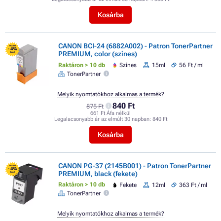
Kosárba
CANON BCI-24 (6882A002) - Patron TonerPartner
FLASH
- 4%
PREMIUM, color (színes)
SALE
Raktáron > 10 db
Színes
15ml
56 Ft / ml
TonerPartner
Melyik nyomtatókhoz alkalmas a termék?
840 Ft
875 Ft
661 Ft Áfa nélkül
Legalacsonyabb ár az elmúlt 30 napban:
840 Ft
Kosárba
CANON PG-37 (2145B001) - Patron TonerPartner
FLASH
- 4%
PREMIUM, black (fekete)
SALE
Raktáron > 10 db
Fekete
12ml
363 Ft / ml
TonerPartner
Melyik nyomtatókhoz alkalmas a termék?