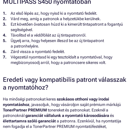
MULTIPASS S450 nyomtatóban
Az első lépés az, hogy nyisd ki a nyomtató fedelét.
Várd meg, amíg a patronok a helyzetükbe kerülnek.
Ezt követően óvatosan húzd ki a kimerült tintapatront a fogantyú
segítségével.
Távolítsd el a védőfóliát az új tintapatronról.
Ügyelj arra, hogy helyesen illeszd be az új tintapatront
a patronhelyére.
Zárd vissza a nyomtató fedelét.
Végezetül nyomtasd ki egy tesztoldalt a nyomtatóval, hogy
megbizonyosodj arról, hogy a patroncsere sikeres volt.
Eredeti vagy kompatibilis patront válasszak
a nyomtatóhoz?
Ha minőségi patronokat keres
szokásos otthoni vagy irodai
nyomtatáshoz
, javasoljuk, hogy vásároljon saját prémium márkájú
TonerPartner PREMIUM
tonereket és patronokat. Ezeknél a
patronoknál
garanciát vállalunk a nyomtató károsodására
és
élettartamra szóló garanciát
a patronra. Ezenkívül, ha nyomtatója
nem fogadja el a TonerPartner PREMIUM nyomtatófestéket,