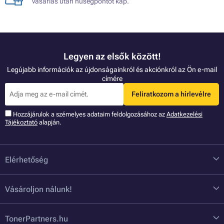
vásárlás után hűségpontot kap.
Legyen az elsők között!
Legújabb információk az újdonságainkról és akciónkról az Ön e-mail
címére
Feliratkozom a hírlevélre
Hozzájárulok a szémelyes adataim feldolgozásához az
Adatkezelési
Tájékoztató
alapján.
Elérhetőség
Vásároljon nálunk!
TonerPartners.hu