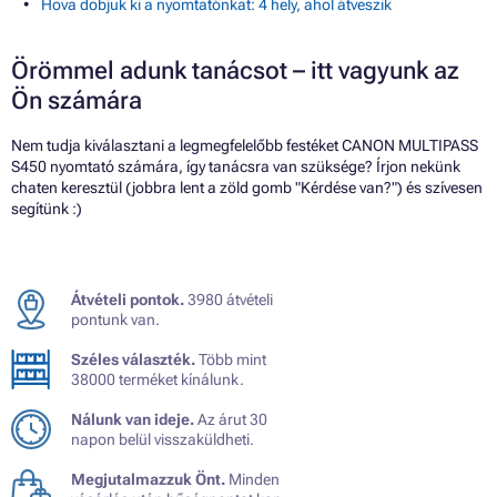
Hova dobjuk ki a nyomtatónkat: 4 hely, ahol átveszik
Örömmel adunk tanácsot – itt vagyunk az
Ön számára
Nem tudja kiválasztani a legmegfelelőbb festéket CANON MULTIPASS
S450 nyomtató számára, így tanácsra van szüksége? Írjon nekünk
chaten keresztül (jobbra lent a zöld gomb "Kérdése van?") és szívesen
segítünk :)
Átvételi pontok.
3980 átvételi
pontunk van.
Széles választék.
Több mint
38000 terméket kínálunk.
Nálunk van ideje.
Az árut 30
napon belül visszaküldheti.
Megjutalmazzuk Önt.
Minden