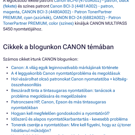
A legolcsóbb fekete patront
Canon BCI-6 (4705A002) - patron, black
(fekete)
és színes patront
Canon BCI-3 (4481A002) - patron,
magenta
,
CANON BCI-3 (4480A002) - Patron TonerPartner
PREMIUM, cyan (azúrkék)
,
CANON BCI-24 (6882A002) - Patron
TonerPartner PREMIUM, color (színes)
kínáljuk CANON MULTIPASS
S450 nyomtatójához.
Cikkek a blogunkon CANON témában
Számos cikket írtunk CANON blogunkon:
Canon: A világ egyik leginnovatívabb márkájának története
A 4 leggyakoribb Canon nyomtatóprobléma és megoldásuk
Hol vásárolhat olcsó patronokat Canon nyomatatóba + költség-
összehasonlítás
Beszáradt tinta a tintasugaras nyomtatóban: tanácsok a
probléma megoldására és megelőzésére
Patroncsere HP, Canon, Epson és más tintasugaras
nyomtatókban
Hogyan kell megfelelően gondoskodni a nyomtatóról?
Időszerű és alapos nyomtatókarbantartás - kevesebb probléma
Tonerek cseréje a nyomtatóban: Mire kell figyelni, hogy az új toner
hibátlanul működjön?