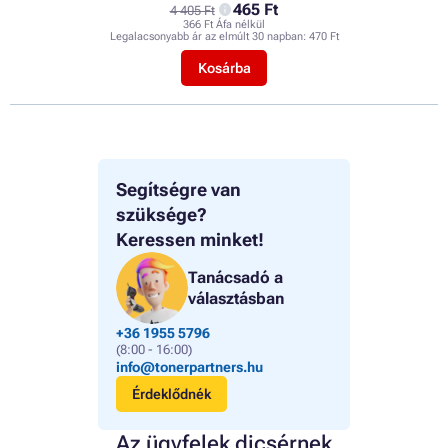
465 Ft
4 405 Ft
366 Ft Áfa nélkül
Legalacsonyabb ár az elmúlt 30 napban:
470 Ft
Kosárba
Segítségre van
szüksége?
Keressen minket!
Tanácsadó a
választásban
+36 1955 5796
(8:00 - 16:00)
info@tonerpartners.hu
Érdeklődnék
Az ügyfelek dicsérnek