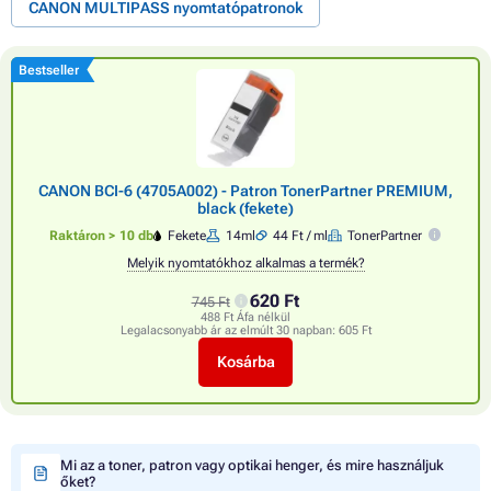
CANON MULTIPASS nyomtatópatronok
Bestseller
CANON BCI-6 (4705A002) - Patron TonerPartner PREMIUM,
black (fekete)
Raktáron > 10 db
Fekete
14ml
44 Ft / ml
TonerPartner
Melyik nyomtatókhoz alkalmas a termék?
620 Ft
745 Ft
488 Ft Áfa nélkül
Legalacsonyabb ár az elmúlt 30 napban:
605 Ft
Kosárba
Mi az a toner, patron vagy optikai henger, és mire használjuk
őket?