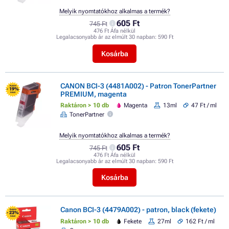
Melyik nyomtatókhoz alkalmas a termék?
605 Ft
745 Ft
476 Ft Áfa nélkül
Legalacsonyabb ár az elmúlt 30 napban:
590 Ft
Kosárba
CANON BCI-3 (4481A002) - Patron TonerPartner
FLASH
- 19%
PREMIUM, magenta
SALE
Raktáron > 10 db
Magenta
13ml
47 Ft / ml
TonerPartner
Melyik nyomtatókhoz alkalmas a termék?
605 Ft
745 Ft
476 Ft Áfa nélkül
Legalacsonyabb ár az elmúlt 30 napban:
590 Ft
Kosárba
Canon BCI-3 (4479A002) - patron, black (fekete)
FLASH
- 23%
SALE
Raktáron > 10 db
Fekete
27ml
162 Ft / ml