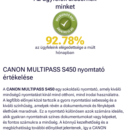
minket
92.78%
az ügyfeleink elégedettsége a múlt
hónapban
CANON MULTIPASS S450 nyomtató
értékelése
A
CANON MULTIPASS S450
egy sokoldalú nyomtató, amely kiváló
minőségű nyomtatást kínál mind otthoni, mind irodai használatra.
A legfőbb előnyei közé tartozik a gyors nyomtatási sebesség és a
kiváló színhűség, amelyek révén a dokumentumok és fényképek
élethűek maradnak. Ez a nyomtató különösen azok számára ideális,
akik gyakran nyomtatnak színes dokumentumokat vagy képeket,
és fontos számukra a minőség. A könnyű kezelhetőség és a
megbízhatóság további előnyöket jelentenek, így a CANON