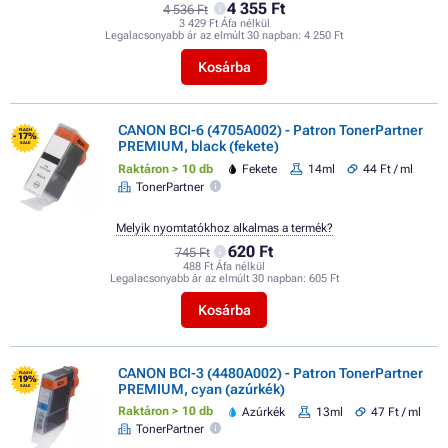
4 355 Ft
4 536 Ft
3 429 Ft Áfa nélkül
Legalacsonyabb ár az elmúlt 30 napban:
4 250 Ft
Kosárba
CANON BCI-6 (4705A002) - Patron TonerPartner
FLASH
- 17%
PREMIUM, black (fekete)
SALE
Raktáron > 10 db
Fekete
14ml
44 Ft / ml
TonerPartner
Melyik nyomtatókhoz alkalmas a termék?
620 Ft
745 Ft
488 Ft Áfa nélkül
Legalacsonyabb ár az elmúlt 30 napban:
605 Ft
Kosárba
CANON BCI-3 (4480A002) - Patron TonerPartner
FLASH
- 19%
PREMIUM, cyan (azúrkék)
SALE
Raktáron > 10 db
Azúrkék
13ml
47 Ft / ml
TonerPartner