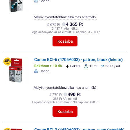
Canon
Melyik nyomtatókhoz alkalmas a termék?
4 365 Ft
5 675 Ft
3 437 Ft Áfa nélkül
Legalacsonyabb ár az elmúlt 30 napban:
3 780 Ft
Kosárba
Canon BCI-6 (4705A002) - patron, black (fekete)
FLASH
- 89%
SALE
Raktáron > 10 db
Fekete
13ml
38 Ft / ml
Canon
Melyik nyomtatókhoz alkalmas a termék?
490 Ft
4 270 Ft
386 Ft Áfa nélkül
Legalacsonyabb ár az elmúlt 30 napban:
420 Ft
Kosárba
Canon BCI-3 (4480A002) - patron, cyan (azúrkék)
FLASH