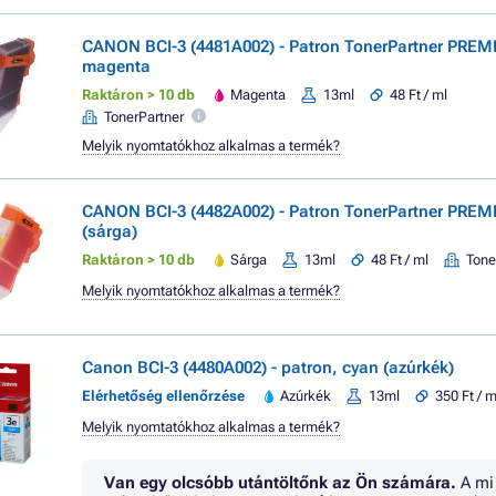
CANON BCI-3 (4481A002) - Patron TonerPartner PREM
magenta
Raktáron > 10 db
Magenta
13ml
48 Ft / ml
TonerPartner
Melyik nyomtatókhoz alkalmas a termék?
CANON BCI-3 (4482A002) - Patron TonerPartner PREM
(sárga)
Raktáron > 10 db
Sárga
13ml
48 Ft / ml
Tone
Melyik nyomtatókhoz alkalmas a termék?
Canon BCI-3 (4480A002) - patron, cyan (azúrkék)
Elérhetőség ellenőrzése
Azúrkék
13ml
350 Ft / m
Melyik nyomtatókhoz alkalmas a termék?
Van egy olcsóbb utántöltőnk az Ön számára.
A mi