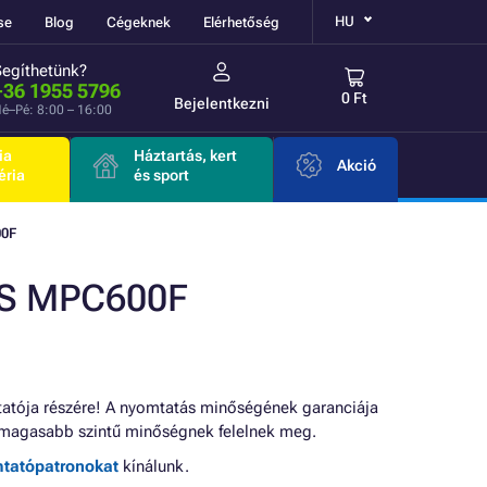
HU
se
Blog
Cégeknek
Elérhetőség
Segíthetünk?
+36 1955 5796
0 Ft
Bejelentkezni
é–Pé: 8:00 – 16:00
ia
Háztartás, kert
Akció
éria
és sport
0F
SS MPC600F
tója részére! A nyomtatás minőségének garanciája
magasabb szintű minőségnek felelnek meg.
mtatópatronokat
kínálunk.