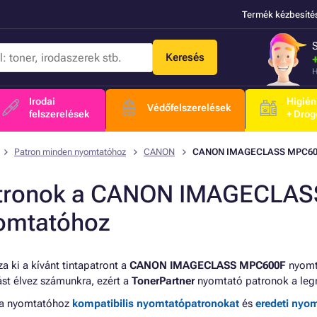
Termék kézbesíté
Keresés
H
Irodai
Higién
Védőfelszerelések
felszerelések
+ Drog
Patron minden nyomtatóhoz
CANON
CANON IMAGECLASS MPC60
tronok a CANON IMAGECLA
omtatóhoz
a ki a kívánt tintapatront a
CANON IMAGECLASS MPC600F
nyomta
tást élvez számunkra, ezért a
TonerPartner
nyomtató patronok a leg
 a nyomtatóhoz
kompatibilis nyomtatópatronokat
és
eredeti nyo