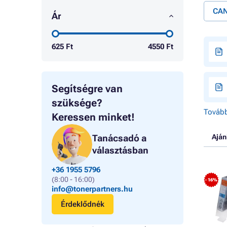
CAN
Ár
625
Ft
4550
Ft
Segítségre van
szüksége?
Tovább
Keressen minket!
Tanácsadó a
Aján
választásban
+36 1955 5796
(8:00 - 16:00)
- 16%
info@tonerpartners.hu
Érdeklődnék