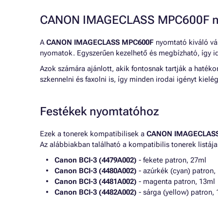
CANON IMAGECLASS MPC600F nyo
A
CANON IMAGECLASS MPC600F
nyomtató kiváló vál
nyomatok. Egyszerűen kezelhető és megbízható, így i
Azok számára ajánlott, akik fontosnak tartják a haték
szkennelni és faxolni is, így minden irodai igényt kielég
Festékek nyomtatóhoz
Ezek a tonerek kompatibilisek a
CANON IMAGECLAS
Az alábbiakban található a kompatibilis tonerek listája
Canon BCI-3 (4479A002)
- fekete patron, 27ml
Canon BCI-3 (4480A002)
- azúrkék (cyan) patron,
Canon BCI-3 (4481A002)
- magenta patron, 13ml
Canon BCI-3 (4482A002)
- sárga (yellow) patron,