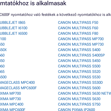
mtatókhoz is alkalmasak
600F nyomtatóhoz való festékek a következő nyomtatókhoz is al
UBBLEJET I865
CANON MULTIPASS F50
UBBLEJET I6100
CANON MULTIPASS F60
UBBLEJET I6500
CANON MULTIPASS F80
100
CANON MULTIPASS MP700
550
CANON MULTIPASS MP730
550X
CANON MULTIPASS S400
560
CANON MULTIPASS S400SP
850
CANON MULTIPASS S450
860
CANON MULTIPASS S500
865
CANON MULTIPASS S520
6500
CANON MULTIPASS S530
MAGECLASS MPC400
CANON MULTIPASS S530D
MAGECLASS MPC600F
CANON MULTIPASS S600
IXMA MP700
CANON MULTIPASS S630 NET
IXMA MP730
CANON MULTIPASS S630
IXMA MPC400
CANON MULTIPASS S750
IXMA MPC600F
CANON PIXMA IP2600