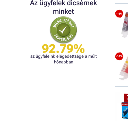
Az ügyfelek dicsérnek
minket
- 16%
92.79%
az ügyfeleink elégedettsége a múlt
- 16%
hónapban