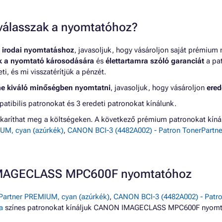
t válasszak a nyomtatóhoz?
 irodai nyomtatáshoz
, javasoljuk, hogy vásároljon saját prémium
nk a nyomtató károsodására
és
élettartamra szóló garanciát
a pat
, és mi visszatérítjük a pénzét.
ne kiváló minőségben nyomtatni
, javasoljuk, hogy vásároljon
ered
ilis patronokat és 3 eredeti patronokat kínálunk.
karíthat meg a költségeken. A következő prémium patronokat k
UM, cyan (azúrkék)
,
CANON BCI-3 (4482A002) - Patron TonerPartne
 IMAGECLASS MPC600F nyomtatóhoz
Partner PREMIUM, cyan (azúrkék)
,
CANON BCI-3 (4482A002) - Patro
a
színes patronokat kínáljuk CANON IMAGECLASS MPC600F nyomt