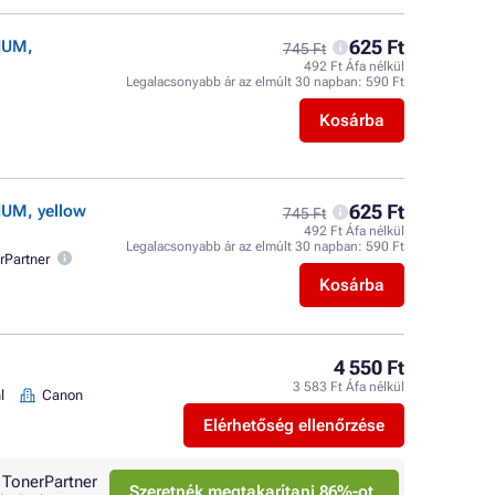
625 Ft
IUM,
745 Ft
492 Ft Áfa nélkül
Legalacsonyabb ár az elmúlt 30 napban:
590 Ft
Kosárba
625 Ft
IUM, yellow
745 Ft
492 Ft Áfa nélkül
Legalacsonyabb ár az elmúlt 30 napban:
590 Ft
rPartner
Kosárba
4 550 Ft
3 583 Ft Áfa nélkül
l
Canon
Elérhetőség ellenőrzése
 TonerPartner
Szeretnék megtakarítani 86%-ot.