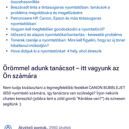
összehasonlítás
Beszáradt tinta a tintasugaras nyomtatóban: tanácsok a
probléma megoldására és megelőzésére
Patroncsere HP, Canon, Epson és más tintasugaras
nyomtatókban
Hogyan kell megfelelően gondoskodni a nyomtatóról?
Időszerű és alapos nyomtatókarbantartás - kevesebb probléma
Tonerek cseréje a nyomtatóban: Mire kell figyelni, hogy az új toner
hibátlanul működjön?
Hova dobjuk ki a nyomtatónkat: 4 hely, ahol átveszik
Örömmel adunk tanácsot – itt vagyunk az
Ön számára
Nem tudja kiválasztani a legmegfelelőbb festéket CANON BUBBLEJET
I850 nyomtató számára, így tanácsra van szüksége? Írjon nekünk
chaten keresztül (jobbra lent a zöld gomb "Kérdése van?") és szívesen
segítünk :)
Átvételi pontok.
3980 átvételi