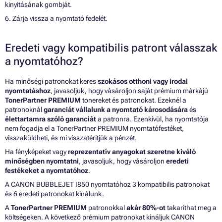
kinyitásának gombját.
6. Zárja vissza a nyomtató fedelét.
Eredeti vagy kompatibilis patront válasszak
a nyomtatóhoz?
Ha minőségi patronokat keres
szokásos otthoni vagy irodai
nyomtatáshoz
, javasoljuk, hogy vásároljon saját prémium márkájú
TonerPartner PREMIUM
tonereket és patronokat. Ezeknél a
patronoknál
garanciát vállalunk a nyomtató károsodására
és
élettartamra szóló garanciát
a patronra. Ezenkívül, ha nyomtatója
nem fogadja el a TonerPartner PREMIUM nyomtatófestéket,
visszaküldheti, és mi visszatérítjük a pénzét.
Ha fényképeket vagy
reprezentatív anyagokat szeretne kiváló
minőségben nyomtatni
, javasoljuk, hogy vásároljon
eredeti
festékeket a nyomtatóhoz
.
A CANON BUBBLEJET I850 nyomtatóhoz 3 kompatibilis patronokat
és 6 eredeti patronokat kínálunk.
A
TonerPartner PREMIUM
patronokkal
akár 80%-ot
takaríthat meg a
költségeken. A következő prémium patronokat kínáljuk CANON