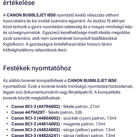
értékelése
A
CANON BUBBLEJET I850
nyomtató kiváló választás otthoni
használatra és kis irodák számára egyaránt. Az eszköz fő előnyei
közé tartozik a gyors nyomtatási sebesség és a magas minőségű kép-
és szövegnyomatok. Egyszerű kezelhetősége miatt ideális megoldás
azok számára, akik nem szeretnének bonyolult beállításokkal
foglalkozni. A gazdaságos tintafelhasználás hosszú távon
költséghatékony választássá teszi.
Festékek nyomtatóhoz
Az alábbi tonerek kompatibilisek a
CANON BUBBLEJET I850
nyomtatóval. Ezek a tonerek kiváló minőségű nyomtatást biztosítanak,
legyen szó dokumentumokról vagy fényképekről. A kompatibilis
tonerek között megtalálhatóak:
Canon BCI-3 (4479A002)
- fekete patron, 27ml
Canon 4479A287
- fekete patron, 2db
Canon BCI-3 (4480A002)
- azúrkék (cyan) patron, 13ml
Canon BCI-3 (4481A002)
- magenta patron, 13ml
Canon BCI-3 (4482A002)
- sárga (yellow) patron, 13ml
Canon BCI-3 (4482A241)
- sárga (yellow) patron, 13ml