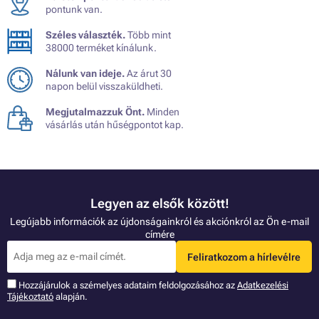
pontunk van.
Széles választék.
Több mint
38000 terméket kínálunk.
Nálunk van ideje.
Az árut 30
napon belül visszaküldheti.
Megjutalmazzuk Önt.
Minden
vásárlás után hűségpontot kap.
Legyen az elsők között!
Legújabb információk az újdonságainkról és akciónkról az Ön e-mail
címére
Feliratkozom a hírlevélre
Hozzájárulok a szémelyes adataim feldolgozásához az
Adatkezelési
Tájékoztató
alapján.