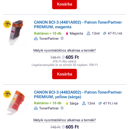
Kosárba
CANON BCI-3 (4481A002) - Patron TonerPartner
FLASH
- 19%
PREMIUM, magenta
SALE
Raktáron > 10 db
Magenta
13ml
47 Ft / ml
TonerPartner
Melyik nyomtatókhoz alkalmas a termék?
605 Ft
745 Ft
476 Ft Áfa nélkül
Legalacsonyabb ár az elmúlt 30 napban:
590 Ft
Kosárba
CANON BCI-3 (4482A002) - Patron TonerPartner
FLASH
- 19%
PREMIUM, yellow (sárga)
SALE
Raktáron > 10 db
Sárga
13ml
47 Ft / ml
TonerPartner
Melyik nyomtatókhoz alkalmas a termék?
605 Ft
745 Ft