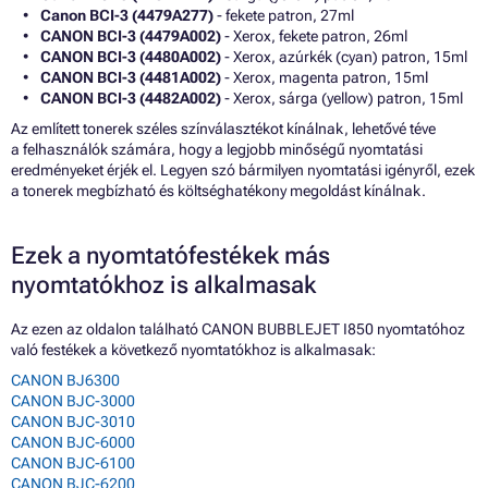
Canon BCI-3 (4479A277)
- fekete patron, 27ml
CANON BCI-3 (4479A002)
- Xerox, fekete patron, 26ml
CANON BCI-3 (4480A002)
- Xerox, azúrkék (cyan) patron, 15ml
CANON BCI-3 (4481A002)
- Xerox, magenta patron, 15ml
CANON BCI-3 (4482A002)
- Xerox, sárga (yellow) patron, 15ml
Az említett tonerek széles színválasztékot kínálnak, lehetővé téve
a felhasználók számára, hogy a legjobb minőségű nyomtatási
eredményeket érjék el. Legyen szó bármilyen nyomtatási igényről, ezek
a tonerek megbízható és költséghatékony megoldást kínálnak.
Ezek a nyomtatófestékek más
nyomtatókhoz is alkalmasak
Az ezen az oldalon található CANON BUBBLEJET I850 nyomtatóhoz
való festékek a következő nyomtatókhoz is alkalmasak:
CANON BJ6300
CANON BJC-3000
CANON BJC-3010
CANON BJC-6000
CANON BJC-6100
CANON BJC-6200