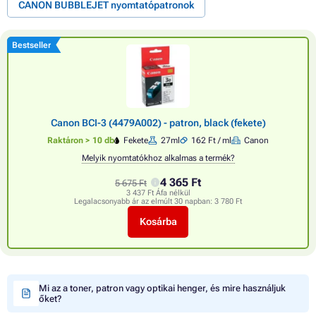
CANON BUBBLEJET nyomtatópatronok
Bestseller
Canon BCI-3 (4479A002) - patron, black (fekete)
Raktáron > 10 db
Fekete
27ml
162 Ft / ml
Canon
Melyik nyomtatókhoz alkalmas a termék?
4 365 Ft
5 675 Ft
3 437 Ft Áfa nélkül
Legalacsonyabb ár az elmúlt 30 napban:
3 780 Ft
Kosárba
Mi az a toner, patron vagy optikai henger, és mire használjuk
őket?