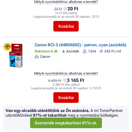
Melyik nyomtatókhoz alkalmas a termék?
20 Ft
20 Ft
16 Ft Áfa nélkül
Legalacsonyabb ár az elmúlt 30 napban:
20 Ft
Kosárba
Canon BCI-3 (4480A002) - patron, cyan (azúrkék)
FLASH
- 28%
SALE
Raktáron 6 db
Azúrkék
13ml
243 Ft / ml
Canon
Melyik nyomtatókhoz alkalmas a termék?
3 165 Ft
4 405 Ft
2 492 Ft Áfa nélkül
Legalacsonyabb ár az elmúlt 30 napban:
3 155 Ft
Kosárba
Van egy olcsóbb utántöltőnk az Ön számára.
A mi TonerPartner
utántöltőinkkel
81%
-ot takaríthat
meg a nyomtatási költségen.
Szeretnék megtakarítani 81%-ot.