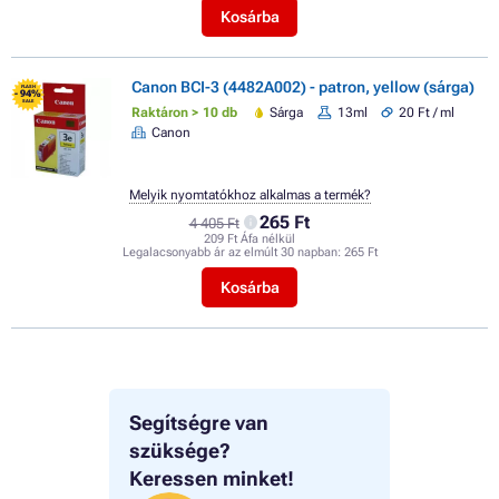
Kosárba
Canon BCI-3 (4482A002) - patron, yellow (sárga)
FLASH
- 94%
SALE
Raktáron > 10 db
Sárga
13ml
20 Ft / ml
Canon
Melyik nyomtatókhoz alkalmas a termék?
265 Ft
4 405 Ft
209 Ft Áfa nélkül
Legalacsonyabb ár az elmúlt 30 napban:
265 Ft
Kosárba
Segítségre van
szüksége?
Keressen minket!