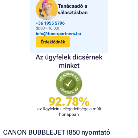
Tanácsadó a
választásban
+36 1955 5796
(8:00 - 16:00)
info@tonerpartners.hu
Érdeklődnék
Az ügyfelek dicsérnek
minket
92.78%
az ügyfeleink elégedettsége a múlt
hónapban
CANON BUBBLEJET I850 nyomtató