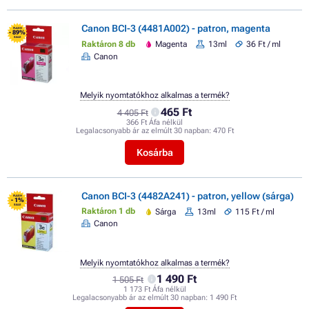
Canon BCI-3 (4481A002) - patron, magenta
FLASH
- 89%
SALE
Raktáron 8 db
Magenta
13ml
36 Ft / ml
Canon
Melyik nyomtatókhoz alkalmas a termék?
465 Ft
4 405 Ft
366 Ft Áfa nélkül
Legalacsonyabb ár az elmúlt 30 napban:
470 Ft
Kosárba
Canon BCI-3 (4482A241) - patron, yellow (sárga)
FLASH
- 1%
SALE
Raktáron 1 db
Sárga
13ml
115 Ft / ml
Canon
Melyik nyomtatókhoz alkalmas a termék?
1 490 Ft
1 505 Ft
1 173 Ft Áfa nélkül
Legalacsonyabb ár az elmúlt 30 napban:
1 490 Ft