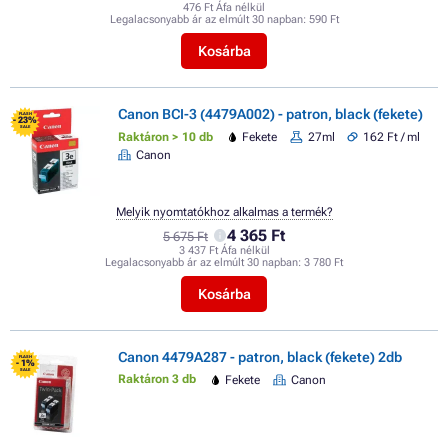
476 Ft Áfa nélkül
Legalacsonyabb ár az elmúlt 30 napban:
590 Ft
Kosárba
Canon BCI-3 (4479A002) - patron, black (fekete)
FLASH
- 23%
SALE
Raktáron > 10 db
Fekete
27ml
162 Ft / ml
Canon
Melyik nyomtatókhoz alkalmas a termék?
4 365 Ft
5 675 Ft
3 437 Ft Áfa nélkül
Legalacsonyabb ár az elmúlt 30 napban:
3 780 Ft
Kosárba
Canon 4479A287 - patron, black (fekete) 2db
FLASH
- 1%
SALE
Raktáron 3 db
Fekete
Canon