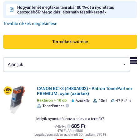
Hogyan lehet megtakarítani akár 80 %-ot a nyomtatás
összegéből? Megoldás: alternatív festékkazetták
További cikkek megtekintése
Termékek szűrése
Ajánljuk
CANON BCI-3 (4480A002) - Patron TonerPartner
FLASH
- 19%
PREMIUM, cyan (azúrkék)
SALE
Raktáron > 10 db
Azúrkék
13ml
47 Ft / ml
TonerPartner
Melyik nyomtatókhoz alkalmas a termék?
605 Ft
745 Ft
476 Ft Áfa nélkül
Legalacsonyabb ár az elmúlt 30 napban:
590 Ft