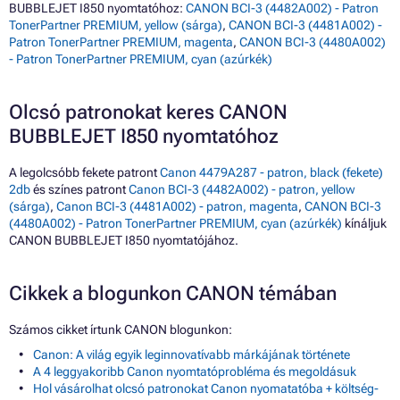
BUBBLEJET I850 nyomtatóhoz:
CANON BCI-3 (4482A002) - Patron
TonerPartner PREMIUM, yellow (sárga)
,
CANON BCI-3 (4481A002) -
Patron TonerPartner PREMIUM, magenta
,
CANON BCI-3 (4480A002)
- Patron TonerPartner PREMIUM, cyan (azúrkék)
Olcsó patronokat keres CANON
BUBBLEJET I850 nyomtatóhoz
A legolcsóbb fekete patront
Canon 4479A287 - patron, black (fekete)
2db
és színes patront
Canon BCI-3 (4482A002) - patron, yellow
(sárga)
,
Canon BCI-3 (4481A002) - patron, magenta
,
CANON BCI-3
(4480A002) - Patron TonerPartner PREMIUM, cyan (azúrkék)
kínáljuk
CANON BUBBLEJET I850 nyomtatójához.
Cikkek a blogunkon CANON témában
Számos cikket írtunk CANON blogunkon:
Canon: A világ egyik leginnovatívabb márkájának története
A 4 leggyakoribb Canon nyomtatóprobléma és megoldásuk
Hol vásárolhat olcsó patronokat Canon nyomatatóba + költség-