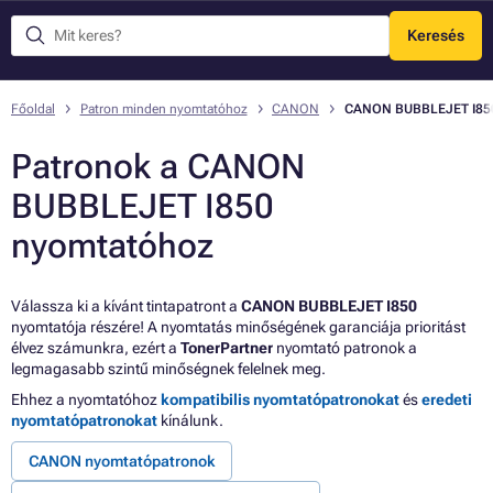
Keresés
Menü
Főoldal
Patron minden nyomtatóhoz
CANON
CANON BUBBLEJET I85
Patronok a CANON
BUBBLEJET I850
nyomtatóhoz
Válassza ki a kívánt tintapatront a
CANON BUBBLEJET I850
nyomtatója részére! A nyomtatás minőségének garanciája prioritást
élvez számunkra, ezért a
TonerPartner
nyomtató patronok a
legmagasabb szintű minőségnek felelnek meg.
Ehhez a nyomtatóhoz
kompatibilis nyomtatópatronokat
és
eredeti
nyomtatópatronokat
kínálunk.
CANON nyomtatópatronok