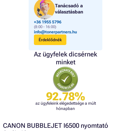
Tanácsadó a
választásban
+36 1955 5796
(8:00 - 16:00)
info@tonerpartners.hu
Érdeklődnék
Az ügyfelek dicsérnek
minket
92.78%
az ügyfeleink elégedettsége a múlt
hónapban
CANON BUBBLEJET I6500 nyomtató