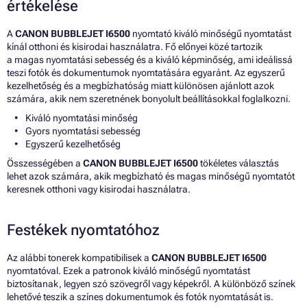
értékelése
A
CANON BUBBLEJET I6500
nyomtató kiváló minőségű nyomtatást
kínál otthoni és kisirodai használatra. Fő előnyei közé tartozik
a magas nyomtatási sebesség és a kiváló képminőség, ami ideálissá
teszi fotók és dokumentumok nyomtatására egyaránt. Az egyszerű
kezelhetőség és a megbízhatóság miatt különösen ajánlott azok
számára, akik nem szeretnének bonyolult beállításokkal foglalkozni.
Kiváló nyomtatási minőség
Gyors nyomtatási sebesség
Egyszerű kezelhetőség
Összességében a
CANON BUBBLEJET I6500
tökéletes választás
lehet azok számára, akik megbízható és magas minőségű nyomtatót
keresnek otthoni vagy kisirodai használatra.
Festékek nyomtatóhoz
Az alábbi tonerek kompatibilisek a
CANON BUBBLEJET I6500
nyomtatóval. Ezek a patronok kiváló minőségű nyomtatást
biztosítanak, legyen szó szövegről vagy képekről. A különböző színek
lehetővé teszik a színes dokumentumok és fotók nyomtatását is.