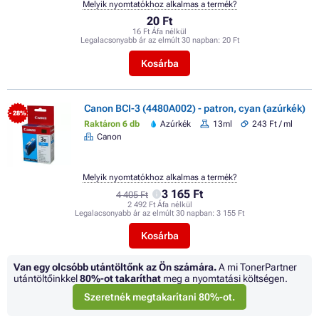
Melyik nyomtatókhoz alkalmas a termék?
20 Ft
16 Ft Áfa nélkül
Legalacsonyabb ár az elmúlt 30 napban:
20 Ft
Kosárba
Canon BCI-3 (4480A002) - patron, cyan (azúrkék)
- 28%
Raktáron 6 db
Azúrkék
13ml
243 Ft / ml
Canon
Melyik nyomtatókhoz alkalmas a termék?
3 165 Ft
4 405 Ft
2 492 Ft Áfa nélkül
Legalacsonyabb ár az elmúlt 30 napban:
3 155 Ft
Kosárba
Van egy olcsóbb utántöltőnk az Ön számára.
A mi TonerPartner
utántöltőinkkel
80%
-ot takaríthat
meg a nyomtatási költségen.
Szeretnék megtakarítani 80%-ot.