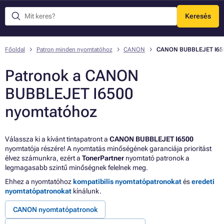
Keresés
Menü
Főoldal
Patron minden nyomtatóhoz
CANON
CANON BUBBLEJET I65
Patronok a CANON
BUBBLEJET I6500
nyomtatóhoz
Válassza ki a kívánt tintapatront a
CANON BUBBLEJET I6500
nyomtatója részére! A nyomtatás minőségének garanciája prioritást
élvez számunkra, ezért a
TonerPartner
nyomtató patronok a
legmagasabb szintű minőségnek felelnek meg.
Ehhez a nyomtatóhoz
kompatibilis nyomtatópatronokat
és
eredeti
nyomtatópatronokat
kínálunk.
CANON nyomtatópatronok