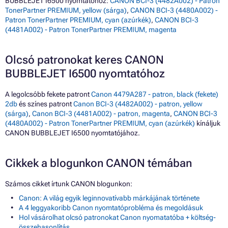
BUBBLEJET I6500 nyomtatóhoz:
CANON BCI-3 (4482A002) - Patron
TonerPartner PREMIUM, yellow (sárga)
,
CANON BCI-3 (4480A002) -
Patron TonerPartner PREMIUM, cyan (azúrkék)
,
CANON BCI-3
(4481A002) - Patron TonerPartner PREMIUM, magenta
Olcsó patronokat keres CANON
BUBBLEJET I6500 nyomtatóhoz
A legolcsóbb fekete patront
Canon 4479A287 - patron, black (fekete)
2db
és színes patront
Canon BCI-3 (4482A002) - patron, yellow
(sárga)
,
Canon BCI-3 (4481A002) - patron, magenta
,
CANON BCI-3
(4480A002) - Patron TonerPartner PREMIUM, cyan (azúrkék)
kínáljuk
CANON BUBBLEJET I6500 nyomtatójához.
Cikkek a blogunkon CANON témában
Számos cikket írtunk CANON blogunkon:
Canon: A világ egyik leginnovatívabb márkájának története
A 4 leggyakoribb Canon nyomtatóprobléma és megoldásuk
Hol vásárolhat olcsó patronokat Canon nyomatatóba + költség-
összehasonlítás