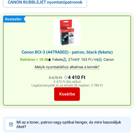
CANON BUBBLEJET nyomtatópatronok
Bestseller
Canon BCI-3 (4479A002) - patron, black (fekete)
Raktáron > 10 db
Fekete
27ml
163 Ft / ml
Canon
Melyik nyomtatókhoz alkalmas a termék?
4 410 Ft
5 675 Ft
3 472 Ft Áfa nélkül
Legalacsonyabb ár az elmúlt 30 napban:
3 780 Ft
Kosárba
Mi az a toner, patron vagy optikai henger, és mire használjuk
őket?