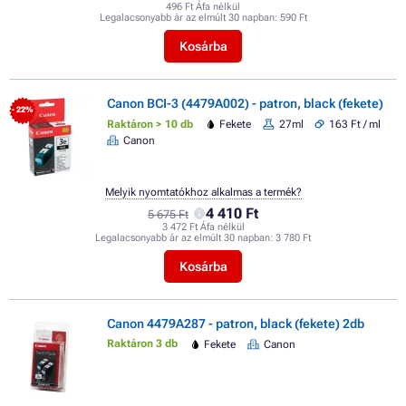
496 Ft Áfa nélkül
Legalacsonyabb ár az elmúlt 30 napban:
590 Ft
Kosárba
Canon BCI-3 (4479A002) - patron, black (fekete)
- 22%
Raktáron > 10 db
Fekete
27ml
163 Ft / ml
Canon
Melyik nyomtatókhoz alkalmas a termék?
4 410 Ft
5 675 Ft
3 472 Ft Áfa nélkül
Legalacsonyabb ár az elmúlt 30 napban:
3 780 Ft
Kosárba
Canon 4479A287 - patron, black (fekete) 2db
Raktáron 3 db
Fekete
Canon