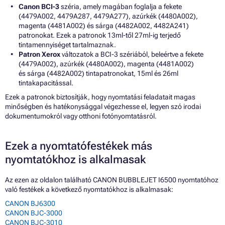
Canon BCI-3
széria, amely magában foglalja a fekete
(4479A002, 4479A287, 4479A277), azúrkék (4480A002),
magenta (4481A002) és sárga (4482A002, 4482A241)
patronokat. Ezek a patronok 13ml-től 27ml-ig terjedő
tintamennyiséget tartalmaznak.
Patron Xerox
változatok a BCI-3 szériából, beleértve a fekete
(4479A002), azúrkék (4480A002), magenta (4481A002)
és sárga (4482A002) tintapatronokat, 15ml és 26ml
tintakapacitással.
Ezek a patronok biztosítják, hogy nyomtatási feladatait magas
minőségben és hatékonysággal végezhesse el, legyen szó irodai
dokumentumokról vagy otthoni fotónyomtatásról.
Ezek a nyomtatófestékek más
nyomtatókhoz is alkalmasak
Az ezen az oldalon található CANON BUBBLEJET I6500 nyomtatóhoz
való festékek a következő nyomtatókhoz is alkalmasak:
CANON BJ6300
CANON BJC-3000
CANON BJC-3010