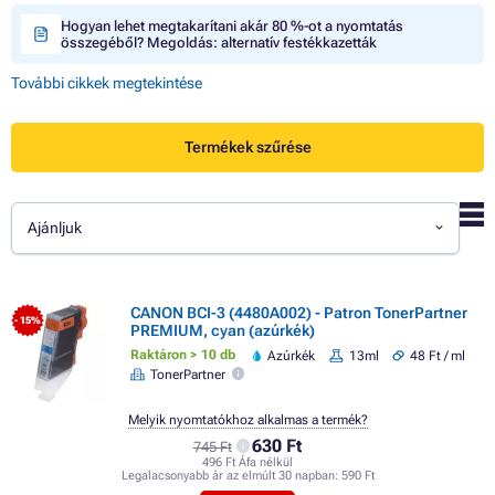
Hogyan lehet megtakarítani akár 80 %-ot a nyomtatás
összegéből? Megoldás: alternatív festékkazetták
További cikkek megtekintése
Termékek szűrése
Ajánljuk
CANON BCI-3 (4480A002) - Patron TonerPartner
- 15%
PREMIUM, cyan (azúrkék)
Raktáron > 10 db
Azúrkék
13ml
48 Ft / ml
TonerPartner
Melyik nyomtatókhoz alkalmas a termék?
630 Ft
745 Ft
496 Ft Áfa nélkül
Legalacsonyabb ár az elmúlt 30 napban:
590 Ft