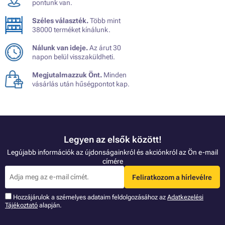
pontunk van.
Széles választék.
Több mint
38000 terméket kínálunk.
Nálunk van ideje.
Az árut 30
napon belül visszaküldheti.
Megjutalmazzuk Önt.
Minden
vásárlás után hűségpontot kap.
Legyen az elsők között!
Legújabb információk az újdonságainkról és akciónkról az Ön e-mail
címére
Feliratkozom a hírlevélre
Hozzájárulok a szémelyes adataim feldolgozásához az
Adatkezelési
Tájékoztató
alapján.