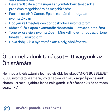
Beszáradt tinta a tintasugaras nyomtatóban: tanácsok a
probléma megoldására és megelőzésére
Patroncsere HP, Canon, Epson és más tintasugaras
nyomtatókban
Hogyan kell megfelelően gondoskodni a nyomtatóról?
Időszerű és alapos nyomtatókarbantartás - kevesebb probléma
Tonerek cseréje a nyomtatóban: Mire kell figyelni, hogy az új toner
hibátlanul működjön?
Hova dobjuk ki a nyomtatónkat: 4 hely, ahol átveszik
Örömmel adunk tanácsot – itt vagyunk az
Ön számára
Nem tudja kiválasztani a legmegfelelőbb festéket CANON BUBBLEJET
I6500 nyomtató számára, így tanácsra van szüksége? Írjon nekünk
chaten keresztül (jobbra lent a zöld gomb "Kérdése van?") és szívesen
segítünk :)
Átvételi pontok.
3980 átvételi