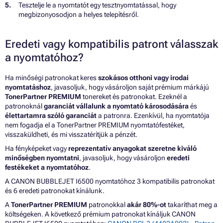
Tesztelje le a nyomtatót egy tesztnyomtatással, hogy
megbizonyosodjon a helyes telepítésről.
Eredeti vagy kompatibilis patront válasszak
a nyomtatóhoz?
Ha minőségi patronokat keres
szokásos otthoni vagy irodai
nyomtatáshoz
, javasoljuk, hogy vásároljon saját prémium márkájú
TonerPartner PREMIUM
tonereket és patronokat. Ezeknél a
patronoknál
garanciát vállalunk a nyomtató károsodására
és
élettartamra szóló garanciát
a patronra. Ezenkívül, ha nyomtatója
nem fogadja el a TonerPartner PREMIUM nyomtatófestéket,
visszaküldheti, és mi visszatérítjük a pénzét.
Ha fényképeket vagy
reprezentatív anyagokat szeretne kiváló
minőségben nyomtatni
, javasoljuk, hogy vásároljon
eredeti
festékeket a nyomtatóhoz
.
A CANON BUBBLEJET I6500 nyomtatóhoz 3 kompatibilis patronokat
és 6 eredeti patronokat kínálunk.
A
TonerPartner PREMIUM
patronokkal
akár 80%-ot
takaríthat meg a
költségeken. A következő prémium patronokat kínáljuk CANON