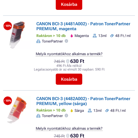
Kosárba
CANON BCI-3 (4481A002) - Patron TonerPartner
- 15%
PREMIUM, magenta
Raktáron > 10 db
Magenta
13ml
48 Ft / ml
TonerPartner
Melyik nyomtatókhoz alkalmas a termék?
630 Ft
745 Ft
496 Ft Áfa nélkül
Legalacsonyabb ár az elmúlt 30 napban:
590 Ft
Kosárba
CANON BCI-3 (4482A002) - Patron TonerPartner
- 15%
PREMIUM, yellow (sárga)
Raktáron > 10 db
Sárga
13ml
48 Ft / ml
TonerPartner
Melyik nyomtatókhoz alkalmas a termék?
630 Ft
745 Ft