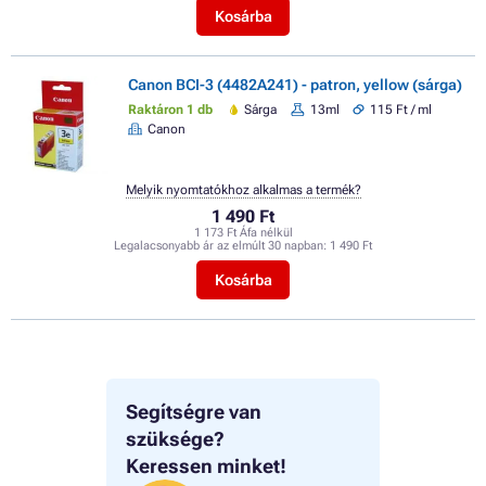
Kosárba
Canon BCI-3 (4482A241) - patron, yellow (sárga)
Raktáron 1 db
Sárga
13ml
115 Ft / ml
Canon
Melyik nyomtatókhoz alkalmas a termék?
1 490 Ft
1 173 Ft Áfa nélkül
Legalacsonyabb ár az elmúlt 30 napban:
1 490 Ft
Kosárba
Segítségre van
szüksége?
Keressen minket!