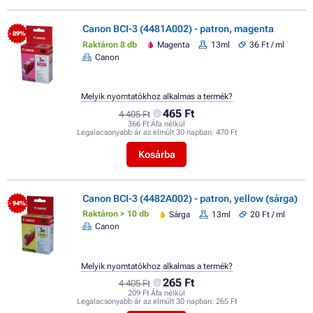
Canon BCI-3 (4481A002) - patron, magenta
- 89%
Raktáron 8 db
Magenta
13ml
36 Ft / ml
Canon
Melyik nyomtatókhoz alkalmas a termék?
465 Ft
4 405 Ft
366 Ft Áfa nélkül
Legalacsonyabb ár az elmúlt 30 napban:
470 Ft
Kosárba
Canon BCI-3 (4482A002) - patron, yellow (sárga)
- 94%
Raktáron > 10 db
Sárga
13ml
20 Ft / ml
Canon
Melyik nyomtatókhoz alkalmas a termék?
265 Ft
4 405 Ft
209 Ft Áfa nélkül
Legalacsonyabb ár az elmúlt 30 napban:
265 Ft