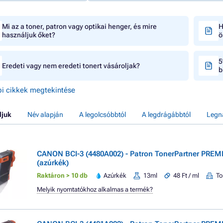
Mi az a toner, patron vagy optikai henger, és mire
H
használjuk őket?
ö
5
Eredeti vagy nem eredeti tonert vásároljak?
b
i cikkek megtekintése
ljuk
Név alapján
A legolcsóbbtól
A legdrágábbtól
Legn
CANON BCI-3 (4480A002) - Patron TonerPartner PREM
(azúrkék)
Raktáron > 10 db
Azúrkék
13ml
48 Ft / ml
To
Melyik nyomtatókhoz alkalmas a termék?