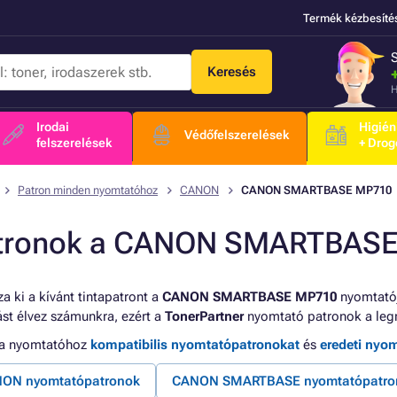
Termék kézbesíté
Keresés
H
Irodai
Higién
Védőfelszerelések
felszerelések
+ Drog
Patron minden nyomtatóhoz
CANON
CANON SMARTBASE MP710
tronok a CANON SMARTBASE
a ki a kívánt tintapatront a
CANON SMARTBASE MP710
nyomtatój
tást élvez számunkra, ezért a
TonerPartner
nyomtató patronok a leg
 a nyomtatóhoz
kompatibilis nyomtatópatronokat
és
eredeti nyo
ON nyomtatópatronok
CANON SMARTBASE nyomtatópatro