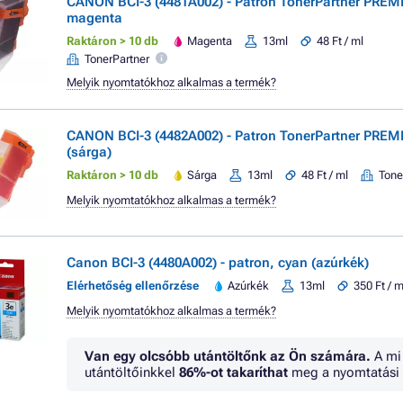
CANON BCI-3 (4481A002) - Patron TonerPartner PREM
magenta
Raktáron > 10 db
Magenta
13ml
48 Ft / ml
TonerPartner
Melyik nyomtatókhoz alkalmas a termék?
CANON BCI-3 (4482A002) - Patron TonerPartner PREM
(sárga)
Raktáron > 10 db
Sárga
13ml
48 Ft / ml
Tone
Melyik nyomtatókhoz alkalmas a termék?
Canon BCI-3 (4480A002) - patron, cyan (azúrkék)
Elérhetőség ellenőrzése
Azúrkék
13ml
350 Ft / m
Melyik nyomtatókhoz alkalmas a termék?
Van egy olcsóbb utántöltőnk az Ön számára.
A mi
utántöltőinkkel
86%
-ot takaríthat
meg a nyomtatási 