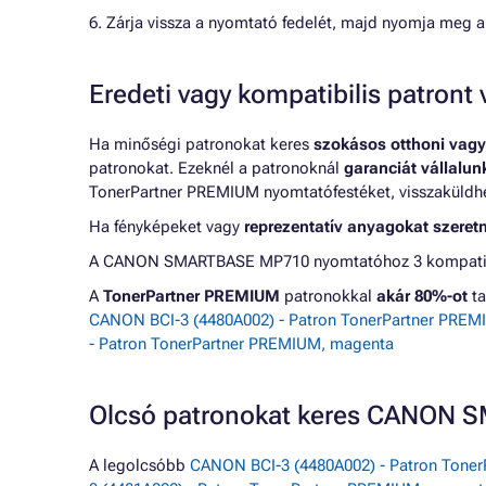
6. Zárja vissza a nyomtató fedelét, majd nyomja meg a
Eredeti vagy kompatibilis patron
Ha minőségi patronokat keres
szokásos otthoni vagy
patronokat. Ezeknél a patronoknál
garanciát vállalu
TonerPartner PREMIUM nyomtatófestéket, visszaküldheti
Ha fényképeket vagy
reprezentatív anyagokat szeret
A CANON SMARTBASE MP710 nyomtatóhoz 3 kompatibili
A
TonerPartner PREMIUM
patronokkal
akár 80%-ot
ta
CANON BCI-3 (4480A002) - Patron TonerPartner PREMI
- Patron TonerPartner PREMIUM, magenta
Olcsó patronokat keres CANON
A legolcsóbb
CANON BCI-3 (4480A002) - Patron Toner