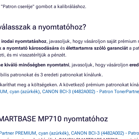
 "Patron cseréje" gombot a kalibráláshoz.
t válasszak a nyomtatóhoz?
 irodai nyomtatáshoz
, javasoljuk, hogy vásároljon saját prémium
nk a nyomtató károsodására
és
élettartamra szóló garanciát
a pat
, és mi visszatérítjük a pénzét.
ne kiváló minőségben nyomtatni
, javasoljuk, hogy vásároljon
ered
s patronokat és 3 eredeti patronokat kínálunk.
karíthat meg a költségeken. A következő prémium patronokat k
UM, cyan (azúrkék)
,
CANON BCI-3 (4482A002) - Patron TonerPartne
 SMARTBASE MP710 nyomtatóhoz
Partner PREMIUM, cyan (azúrkék)
,
CANON BCI-3 (4482A002) - Patro