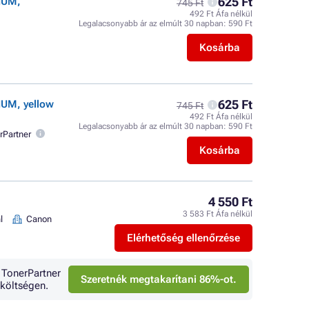
625 Ft
IUM,
745 Ft
492 Ft Áfa nélkül
Legalacsonyabb ár az elmúlt 30 napban:
590 Ft
Kosárba
625 Ft
IUM, yellow
745 Ft
492 Ft Áfa nélkül
Legalacsonyabb ár az elmúlt 30 napban:
590 Ft
rPartner
Kosárba
4 550 Ft
3 583 Ft Áfa nélkül
l
Canon
Elérhetőség ellenőrzése
 TonerPartner
Szeretnék megtakarítani 86%-ot.
költségen.