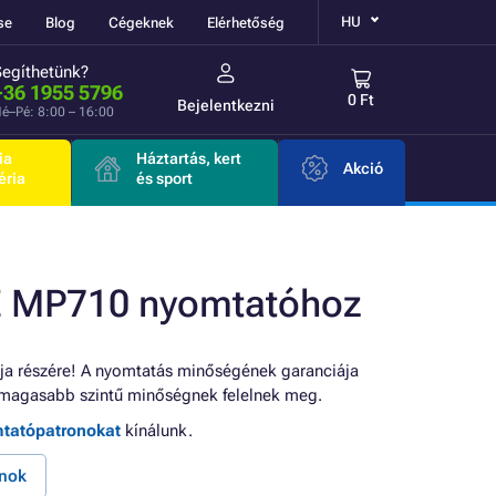
HU
se
Blog
Cégeknek
Elérhetőség
Segíthetünk?
+36 1955 5796
0 Ft
Bejelentkezni
é–Pé: 8:00 – 16:00
ia
Háztartás, kert
Akció
éria
és sport
 MP710 nyomtatóhoz
a részére! A nyomtatás minőségének garanciája
magasabb szintű minőségnek felelnek meg.
mtatópatronokat
kínálunk.
nok