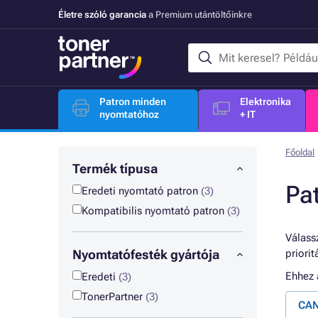
Életre szóló garancia
a Premium utántöltőinkre
Patron minden
Elektronika
nyomtatóhoz
+ IT
Főoldal
Termék típusa
Pa
Eredeti nyomtató patron
(3)
Kompatibilis nyomtató patron
(3)
Válassz
Nyomtatófesték gyártója
priori
Ehhez
Eredeti
(3)
TonerPartner
(3)
CAN