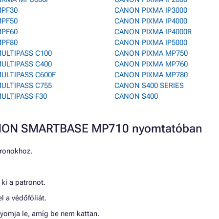
PF30
CANON PIXMA IP3000
PF50
CANON PIXMA IP4000
PF60
CANON PIXMA IP4000R
PF80
CANON PIXMA IP5000
ULTIPASS C100
CANON PIXMA MP750
ULTIPASS C400
CANON PIXMA MP760
ULTIPASS C600F
CANON PIXMA MP780
ULTIPASS C755
CANON S400 SERIES
ULTIPASS F30
CANON S400
CANON SMARTBASE MP710 nyomtatóban
tronokhoz.
ki a patronot.
l a védőfóliát.
nyomja le, amíg be nem kattan.