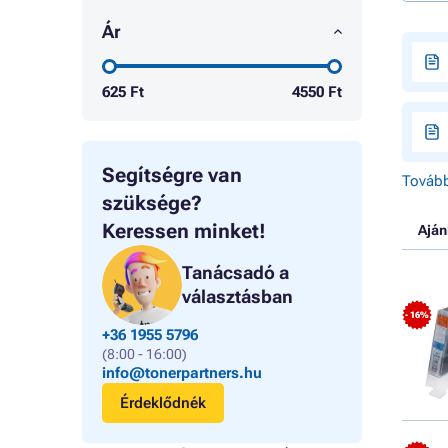
Ár
625
Ft
4550
Ft
Segítségre van
Tovább
szüksége?
Keressen minket!
Aján
Tanácsadó a
választásban
- 16%
+36 1955 5796
(8:00 - 16:00)
info@tonerpartners.hu
Érdeklődnék