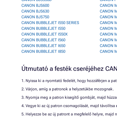
CANON BJS600
CANON M
CANON BJS630
CANON M
CANON BJS750
CANON M
CANON BUBBLEJET I550 SERIES
CANON M
CANON BUBBLEJET I550
CANON M
CANON BUBBLEJET I550X
CANON M
CANON BUBBLEJET I560
CANON M
CANON BUBBLEJET I650
CANON M
CANON BUBBLEJET I850
CANON M
Útmutató a festék cseréjéhez 
1. Nyissa ki a nyomtató fedelét, hogy hozzáférjen a pa
2. Várjon, amíg a patronok a helyzetükbe mozognak.
3. Nyomja meg a patron kisegítő gombját, majd húzza 
4. Vegye ki az új patron csomagolását, majd távolítsa e
5. Helyezze be az új patront a megfelelő helyre, majd 