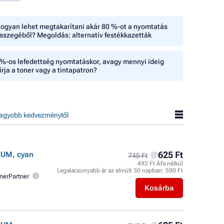
ogyan lehet megtakarítani akár 80 %-ot a nyomtatás
sszegéből? Megoldás: alternatív festékkazetták
%-os lefedettség nyomtatáskor, avagy mennyi ideig
írja a toner vagy a tintapatron?
agyobb kedvezménytől
625 Ft
IUM, cyan
745 Ft
492 Ft Áfa nélkül
Legalacsonyabb ár az elmúlt 30 napban:
590 Ft
nerPartner
Kosárba