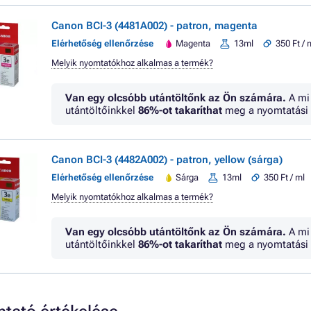
Canon BCI-3 (4481A002) - patron, magenta
Elérhetőség ellenőrzése
Magenta
13ml
350 Ft / 
Melyik nyomtatókhoz alkalmas a termék?
Van egy olcsóbb utántöltőnk az Ön számára.
A mi
utántöltőinkkel
86%
-ot takaríthat
meg a nyomtatási 
Canon BCI-3 (4482A002) - patron, yellow (sárga)
Elérhetőség ellenőrzése
Sárga
13ml
350 Ft / ml
Melyik nyomtatókhoz alkalmas a termék?
Van egy olcsóbb utántöltőnk az Ön számára.
A mi
utántöltőinkkel
86%
-ot takaríthat
meg a nyomtatási 