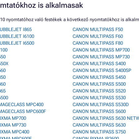
mtatókhoz is alkalmasak
0 nyomtatóhoz való festékek a következő nyomtatókhoz is alkalm
UBBLEJET I865
CANON MULTIPASS F50
UBBLEJET I6100
CANON MULTIPASS F60
UBBLEJET I6500
CANON MULTIPASS F80
100
CANON MULTIPASS MP700
550
CANON MULTIPASS MP730
550X
CANON MULTIPASS S400
560
CANON MULTIPASS S400SP
850
CANON MULTIPASS S450
860
CANON MULTIPASS S500
865
CANON MULTIPASS S520
6500
CANON MULTIPASS S530
MAGECLASS MPC400
CANON MULTIPASS S530D
MAGECLASS MPC600F
CANON MULTIPASS S600
IXMA MP700
CANON MULTIPASS S630 NET
IXMA MP730
CANON MULTIPASS S630
IXMA MPC400
CANON MULTIPASS S750
IXMA MPC600F
CANON PIXMA IP2600