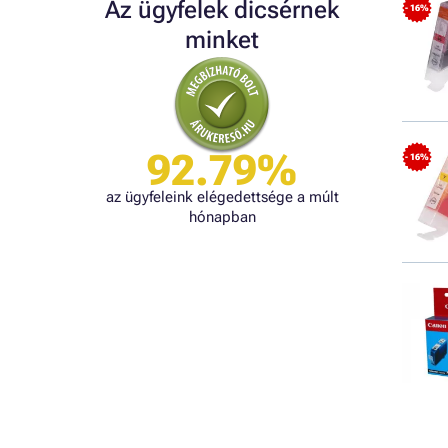
Az ügyfelek dicsérnek
- 16%
minket
92.79%
- 16%
az ügyfeleink elégedettsége a múlt
hónapban