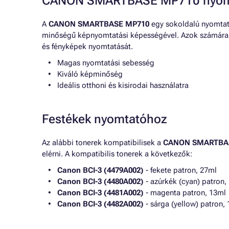
CANON SMARTBASE MP710 nyomt
A
CANON SMARTBASE MP710
egy sokoldalú nyomtató
minőségű képnyomtatási képességével. Azok számára 
és fényképek nyomtatását.
Magas nyomtatási sebesség
Kiváló képminőség
Ideális otthoni és kisirodai használatra
Festékek nyomtatóhoz
Az alábbi tonerek kompatibilisek a
CANON SMARTBA
elérni. A kompatibilis tonerek a következők:
Canon BCI-3 (4479A002)
- fekete patron, 27ml
Canon BCI-3 (4480A002)
- azúrkék (cyan) patron,
Canon BCI-3 (4481A002)
- magenta patron, 13ml
Canon BCI-3 (4482A002)
- sárga (yellow) patron,