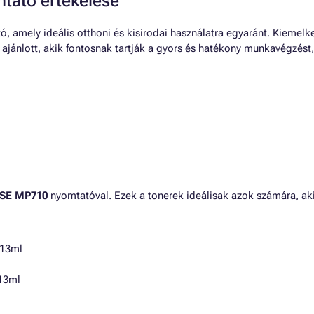
ató értékelése
, amely ideális otthoni és kisirodai használatra egyaránt. Kiemel
ajánlott, akik fontosnak tartják a gyors és hatékony munkavégzé
SE MP710
nyomtatóval. Ezek a tonerek ideálisak azok számára, a
 13ml
 13ml