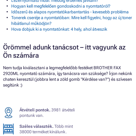
Lézernyomtató hibái: meddig érdemes javítani?
Hogyan kell megfelelően gondoskodni a nyomtatóról?
Időszerű és alapos nyomtatókarbantartás - kevesebb probléma
Tonerek cseréje a nyomtatóban: Mire kell figyelni, hogy az új toner
hibátlanul működjön?
Hova dobjuk ki a nyomtatónkat: 4 hely, ahol átveszik
Örömmel adunk tanácsot – itt vagyunk az
Ön számára
Nem tudja kiválasztani a legmegfelelőbb festéket BROTHER FAX
2920ML nyomtató számára, így tanácsra van szüksége? Írjon nekünk
chaten keresztül (jobbra lent a zöld gomb "Kérdése van?") és szívesen
segítünk :)
Átvételi pontok.
3981 átvételi
pontunk van.
Széles választék.
Több mint
38000 terméket kínálunk.