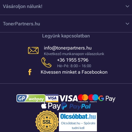
Vásároljon nálunk!
TonerPartners.hu
Legyünk kapcsolatban
info@tonerpartners.hu
Következő munkanapon válaszolunk
+36 1955 5796
Hé–Pé: 8:00 – 16:00
Kövessen minket a Facebookon
Olcsóbbat.hu – Spórolni
tudni kell