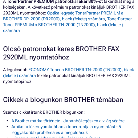
A
TonerPartner PREMIUM
patronokkal
akár 80%-ot
takaríthat meg a
költségeken. A következő prémium patronokat kínáljuk BROTHER FAX
2920ML nyomtatóhoz:
Optikai egység TonerPartner PREMIUM a
BROTHER DR-2000 (DR2000), black (fekete) számára
,
TonerPartner
Toner PREMIUM a BROTHER TN-2000 (TN2000), black (fekete )
számára
Olcsó patronokat keres BROTHER FAX
2920ML nyomtatóhoz
A legolcsóbb
ECONOMY Toner a BROTHER TN-2000 (TN2000), black
(fekete ) számára
fekete patronokat kínáljuk BROTHER FAX 2920ML
nyomtatójához.
Cikkek a blogunkon BROTHER témában
Számos cikket írtunk BROTHER blogunkon:
A Brother márka története - Japánból egészen a világ végére
Amikor a lézernyomtatóban a toner rontja a nyomtatást - 5
leggyakoribb probléma és a megoldásuk