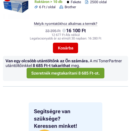
Raktáron > 10 db
Fekete
2500 oldal
6 Ft / oldal
Brother
Melyik nyomtatókhoz alkalmas a termék?
16 100 Ft
33 395 Ft
12 677 Ft Áfa nélkül
Legalacsonyabb ár az elmúlt 30 napban:
16 280 Ft
Kosárba
Van egy olcsóbb utántöltőnk az Ön számára.
A mi TonerPartner
utántöltőinkkel
8 685 Ft
-t takaríthat
meg.
Szeretnék megtakarítani 8 685 Ft-ot.
Segítségre van
szüksége?
Keressen minket!