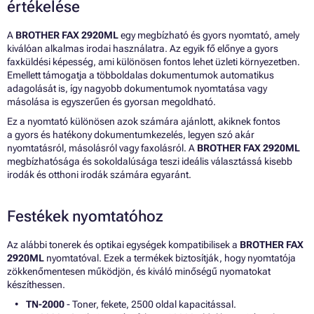
értékelése
A
BROTHER FAX 2920ML
egy megbízható és gyors nyomtató, amely
kiválóan alkalmas irodai használatra. Az egyik fő előnye a gyors
faxküldési képesség, ami különösen fontos lehet üzleti környezetben.
Emellett támogatja a többoldalas dokumentumok automatikus
adagolását is, így nagyobb dokumentumok nyomtatása vagy
másolása is egyszerűen és gyorsan megoldható.
Ez a nyomtató különösen azok számára ajánlott, akiknek fontos
a gyors és hatékony dokumentumkezelés, legyen szó akár
nyomtatásról, másolásról vagy faxolásról. A
BROTHER FAX 2920ML
megbízhatósága és sokoldalúsága teszi ideális választássá kisebb
irodák és otthoni irodák számára egyaránt.
Festékek nyomtatóhoz
Az alábbi tonerek és optikai egységek kompatibilisek a
BROTHER FAX
2920ML
nyomtatóval. Ezek a termékek biztosítják, hogy nyomtatója
zökkenőmentesen működjön, és kiváló minőségű nyomatokat
készíthessen.
TN-2000
- Toner, fekete, 2500 oldal kapacitással.