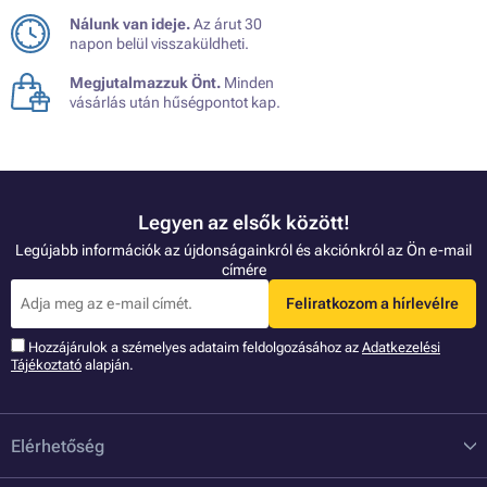
Nálunk van ideje.
Az árut 30
napon belül visszaküldheti.
Megjutalmazzuk Önt.
Minden
vásárlás után hűségpontot kap.
Legyen az elsők között!
Legújabb információk az újdonságainkról és akciónkról az Ön e-mail
címére
Feliratkozom a hírlevélre
Hozzájárulok a szémelyes adataim feldolgozásához az
Adatkezelési
Tájékoztató
alapján.
Elérhetőség