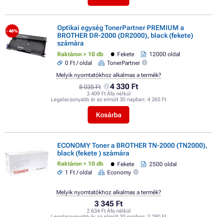
Optikai egység TonerPartner PREMIUM a
- 46%
BROTHER DR-2000 (DR2000), black (fekete)
számára
Raktáron > 10 db
Fekete
12000 oldal
0 Ft / oldal
TonerPartner
Melyik nyomtatókhoz alkalmas a termék?
4 330 Ft
8 035 Ft
3 409 Ft Áfa nélkül
Legalacsonyabb ár az elmúlt 30 napban:
4 265 Ft
Kosárba
ECONOMY Toner a BROTHER TN-2000 (TN2000),
black (fekete ) számára
Raktáron > 10 db
Fekete
2500 oldal
1 Ft / oldal
Economy
Melyik nyomtatókhoz alkalmas a termék?
3 345 Ft
2 634 Ft Áfa nélkül
Legalacsonyabb ár az elmúlt 30 napban:
3 280 Ft