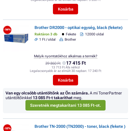
Kosárba
Brother DR2000 - optikai egység, black (fekete)
- 56%
Raktáron 3 db
Fekete
12000 oldal
1 Ft / oldal
Brother
Melyik nyomtatókhoz alkalmas a termék?
17 415 Ft
39 860 Ft
13 713 Ft Áfa nélkül
Legalacsonyabb ár az elmúlt 30 napban:
17 240 Ft
Kosárba
Van egy olcsóbb utántöltőnk az Ön számára.
A mi TonerPartner
utántöltőinkkel
13 085 Ft
-t takaríthat
meg.
Szeretnék megtakarítani 13 085 Ft-ot.
Brother TN-2000 (TN2000) - toner, black (fekete )
- 52%