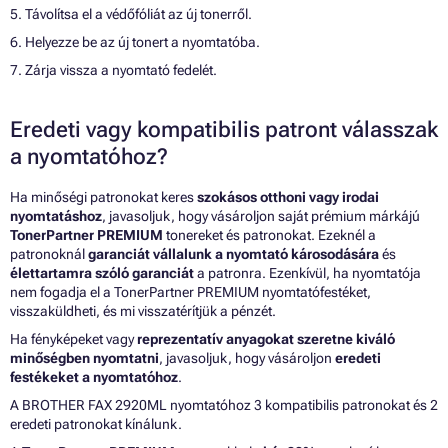
5. Távolítsa el a védőfóliát az új tonerről.
6. Helyezze be az új tonert a nyomtatóba.
7. Zárja vissza a nyomtató fedelét.
Eredeti vagy kompatibilis patront válasszak
a nyomtatóhoz?
Ha minőségi patronokat keres
szokásos otthoni vagy irodai
nyomtatáshoz
, javasoljuk, hogy vásároljon saját prémium márkájú
TonerPartner PREMIUM
tonereket és patronokat. Ezeknél a
patronoknál
garanciát vállalunk a nyomtató károsodására
és
élettartamra szóló garanciát
a patronra. Ezenkívül, ha nyomtatója
nem fogadja el a TonerPartner PREMIUM nyomtatófestéket,
visszaküldheti, és mi visszatérítjük a pénzét.
Ha fényképeket vagy
reprezentatív anyagokat szeretne kiváló
minőségben nyomtatni
, javasoljuk, hogy vásároljon
eredeti
festékeket a nyomtatóhoz
.
A BROTHER FAX 2920ML nyomtatóhoz 3 kompatibilis patronokat és 2
eredeti patronokat kínálunk.