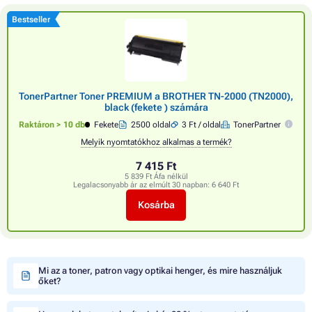
Bestseller
TonerPartner Toner PREMIUM a BROTHER TN-2000 (TN2000),
black (fekete ) számára
Raktáron > 10 db
Fekete
2500 oldal
3 Ft / oldal
TonerPartner
Melyik nyomtatókhoz alkalmas a termék?
7 415 Ft
5 839 Ft Áfa nélkül
Legalacsonyabb ár az elmúlt 30 napban:
6 640 Ft
Kosárba
Mi az a toner, patron vagy optikai henger, és mire használjuk
őket?