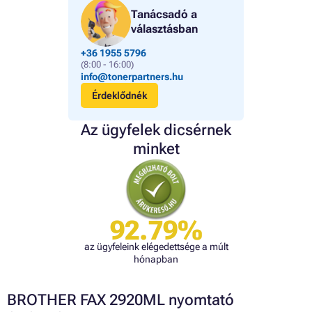
Tanácsadó a
választásban
+36 1955 5796
(8:00 - 16:00)
info@tonerpartners.hu
Érdeklődnék
Az ügyfelek dicsérnek
minket
92.79%
az ügyfeleink elégedettsége a múlt
hónapban
BROTHER FAX 2920ML nyomtató