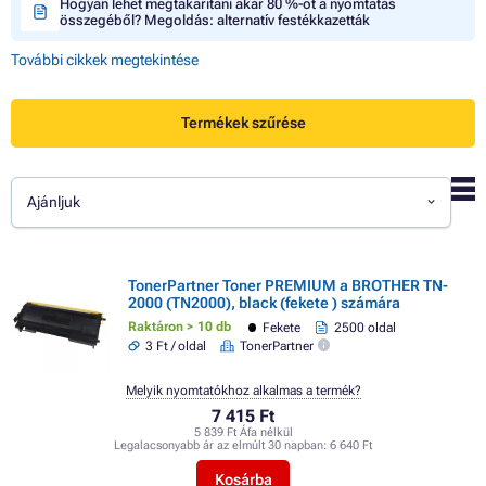
Hogyan lehet megtakarítani akár 80 %-ot a nyomtatás
összegéből? Megoldás: alternatív festékkazetták
További cikkek megtekintése
Termékek szűrése
Ajánljuk
TonerPartner Toner PREMIUM a BROTHER TN-
2000 (TN2000), black (fekete ) számára
Raktáron > 10 db
Fekete
2500 oldal
3 Ft / oldal
TonerPartner
Melyik nyomtatókhoz alkalmas a termék?
7 415 Ft
5 839 Ft Áfa nélkül
Legalacsonyabb ár az elmúlt 30 napban:
6 640 Ft
Kosárba