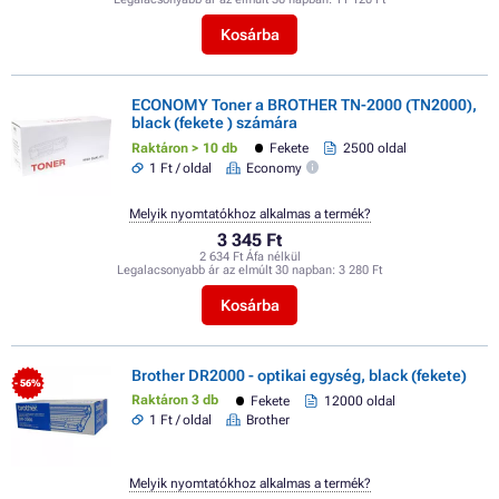
Kosárba
ECONOMY Toner a BROTHER TN-2000 (TN2000),
black (fekete ) számára
Raktáron > 10 db
Fekete
2500 oldal
1 Ft / oldal
Economy
Melyik nyomtatókhoz alkalmas a termék?
3 345 Ft
2 634 Ft Áfa nélkül
Legalacsonyabb ár az elmúlt 30 napban:
3 280 Ft
Kosárba
Brother DR2000 - optikai egység, black (fekete)
- 56%
Raktáron 3 db
Fekete
12000 oldal
1 Ft / oldal
Brother
Melyik nyomtatókhoz alkalmas a termék?