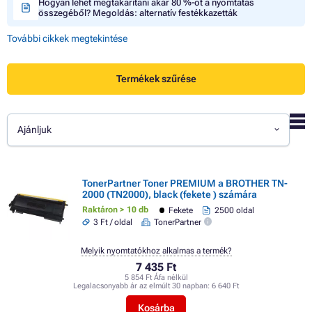
Hogyan lehet megtakarítani akár 80 %-ot a nyomtatás
összegéből? Megoldás: alternatív festékkazetták
További cikkek megtekintése
Termékek szűrése
Ajánljuk
TonerPartner Toner PREMIUM a BROTHER TN-
2000 (TN2000), black (fekete ) számára
Raktáron > 10 db
Fekete
2500 oldal
3 Ft / oldal
TonerPartner
Melyik nyomtatókhoz alkalmas a termék?
7 435 Ft
5 854 Ft Áfa nélkül
Legalacsonyabb ár az elmúlt 30 napban:
6 640 Ft
Kosárba