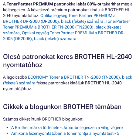
A
TonerPartner PREMIUM
patronokkal
akár 80%-ot
takaríthat meg a
költségeken. A következő prémium patronokat kínáljuk BROTHER HL-
2040 nyomtatóhoz:
Optikai egység TonerPartner PREMIUM a
BROTHER DR-2000 (DR2000), black (fekete) számára
,
TonerPartner
Toner PREMIUM a BROTHER TN-2000 (TN2000), black (fekete )
számára
,
Optikai egység TonerPartner PREMIUM a BROTHER DR-
2005 (DR2005), black (fekete) számára
Olcsó patronokat keres BROTHER HL-2040
nyomtatóhoz
A legolcsóbb
ECONOMY Toner a BROTHER TN-2000 (TN2000), black
(fekete ) számára
fekete patronokat kínáljuk BROTHER HL-2040
nyomtatójához.
Cikkek a blogunkon BROTHER témában
Számos cikket írtunk BROTHER blogunkon:
A Brother márka története - Japánból egészen a világ végére
Amikor a lézernyomtatóban a toner rontja a nyomtatást - 5