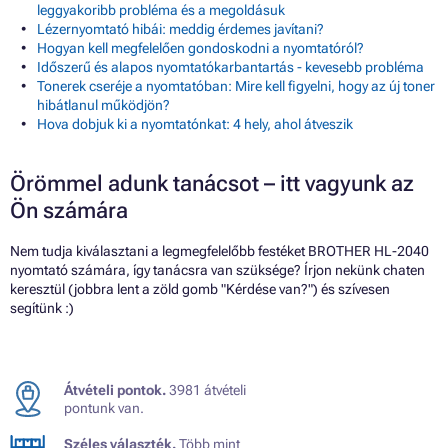
leggyakoribb probléma és a megoldásuk
Lézernyomtató hibái: meddig érdemes javítani?
Hogyan kell megfelelően gondoskodni a nyomtatóról?
Időszerű és alapos nyomtatókarbantartás - kevesebb probléma
Tonerek cseréje a nyomtatóban: Mire kell figyelni, hogy az új toner
hibátlanul működjön?
Hova dobjuk ki a nyomtatónkat: 4 hely, ahol átveszik
Örömmel adunk tanácsot – itt vagyunk az
Ön számára
Nem tudja kiválasztani a legmegfelelőbb festéket BROTHER HL-2040
nyomtató számára, így tanácsra van szüksége? Írjon nekünk chaten
keresztül (jobbra lent a zöld gomb "Kérdése van?") és szívesen
segítünk :)
Átvételi pontok.
3981 átvételi
pontunk van.
Széles választék.
Több mint