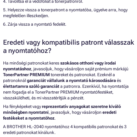
4. Távolítsa el a védőfóliát a tonerpatronról.
5. Helyezze vissza a tonerpatront a nyomtatóba, ügyelve arra, hogy
megfelelően illeszkedjen.
6. Zárja vissza a nyomtató fedelét.
Eredeti vagy kompatibilis patront válasszak
a nyomtatóhoz?
Ha minőségi patronokat keres
szokásos otthoni vagy irodai
nyomtatáshoz
, javasoljuk, hogy vásároljon saját prémium márkájú
TonerPartner PREMIUM
tonereket és patronokat. Ezeknél a
patronoknál
garanciát vállalunk a nyomtató károsodására
és
élettartamra szóló garanciát
a patronra. Ezenkívül, ha nyomtatója
nem fogadja el a TonerPartner PREMIUM nyomtatófestéket,
visszaküldheti, és mi visszatérítjük a pénzét.
Ha fényképeket vagy
reprezentatív anyagokat szeretne kiváló
minőségben nyomtatni
, javasoljuk, hogy vásároljon
eredeti
festékeket a nyomtatóhoz
.
A BROTHER HL-2040 nyomtatóhoz 4 kompatibilis patronokat és 3
eredeti patronokat kínálunk.