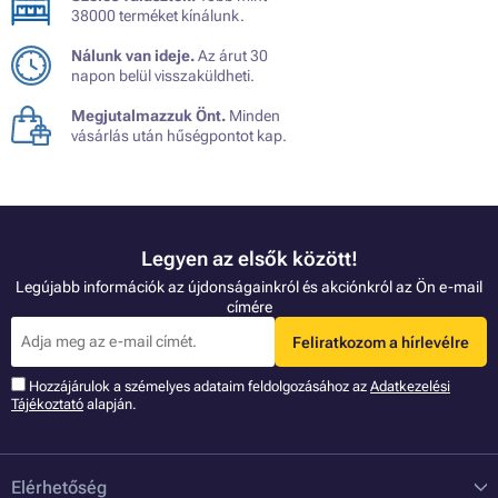
38000 terméket kínálunk.
Nálunk van ideje.
Az árut 30
napon belül visszaküldheti.
Megjutalmazzuk Önt.
Minden
vásárlás után hűségpontot kap.
Legyen az elsők között!
Legújabb információk az újdonságainkról és akciónkról az Ön e-mail
címére
Feliratkozom a hírlevélre
Hozzájárulok a szémelyes adataim feldolgozásához az
Adatkezelési
Tájékoztató
alapján.
Elérhetőség