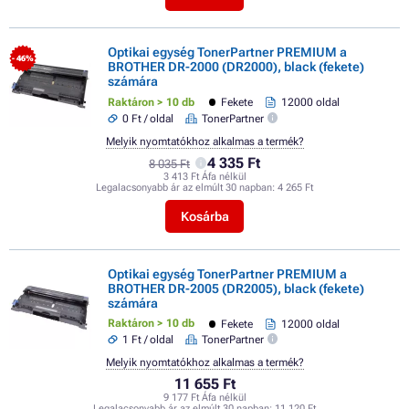
Optikai egység TonerPartner PREMIUM a
- 46%
BROTHER DR-2000 (DR2000), black (fekete)
számára
Raktáron > 10 db
Fekete
12000 oldal
0 Ft / oldal
TonerPartner
Melyik nyomtatókhoz alkalmas a termék?
4 335 Ft
8 035 Ft
3 413 Ft Áfa nélkül
Legalacsonyabb ár az elmúlt 30 napban:
4 265 Ft
Kosárba
Optikai egység TonerPartner PREMIUM a
BROTHER DR-2005 (DR2005), black (fekete)
számára
Raktáron > 10 db
Fekete
12000 oldal
1 Ft / oldal
TonerPartner
Melyik nyomtatókhoz alkalmas a termék?
11 655 Ft
9 177 Ft Áfa nélkül
Legalacsonyabb ár az elmúlt 30 napban:
11 120 Ft