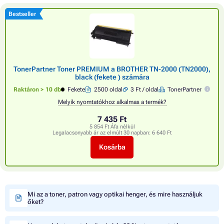
Bestseller
TonerPartner Toner PREMIUM a BROTHER TN-2000 (TN2000),
black (fekete ) számára
Raktáron > 10 db
Fekete
2500 oldal
3 Ft / oldal
TonerPartner
Melyik nyomtatókhoz alkalmas a termék?
7 435 Ft
5 854 Ft Áfa nélkül
Legalacsonyabb ár az elmúlt 30 napban:
6 640 Ft
Kosárba
Mi az a toner, patron vagy optikai henger, és mire használjuk
őket?