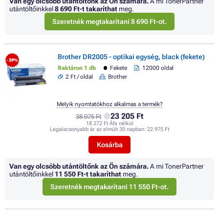
Van egy olcsóbb utántöltőnk az Ön számára.
A mi TonerPartner
utántöltőinkkel
8 690 Ft
-t takaríthat
meg.
Szeretnék megtakarítani 8 690 Ft-ot.
Brother DR2005 - optikai egység, black (fekete)
- 39%
Raktáron 1 db
Fekete
12000 oldal
2 Ft / oldal
Brother
Melyik nyomtatókhoz alkalmas a termék?
23 205 Ft
38 075 Ft
18 272 Ft Áfa nélkül
Legalacsonyabb ár az elmúlt 30 napban:
22 975 Ft
Kosárba
Van egy olcsóbb utántöltőnk az Ön számára.
A mi TonerPartner
utántöltőinkkel
11 550 Ft
-t takaríthat
meg.
Szeretnék megtakarítani 11 550 Ft-ot.