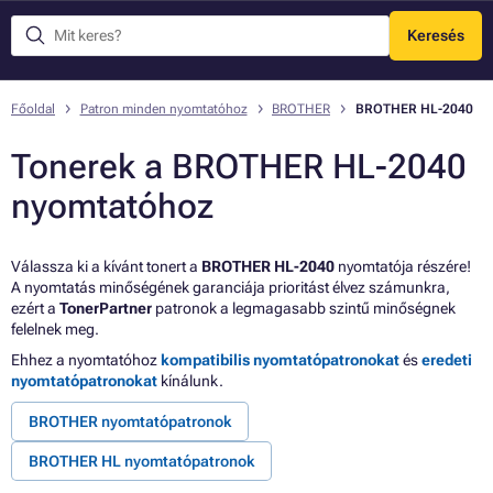
Keresés
Menü
Főoldal
Patron minden nyomtatóhoz
BROTHER
BROTHER HL-2040
Tonerek a BROTHER HL-2040
nyomtatóhoz
Válassza ki a kívánt tonert a
BROTHER HL-2040
nyomtatója részére!
A nyomtatás minőségének garanciája prioritást élvez számunkra,
ezért a
TonerPartner
patronok a legmagasabb szintű minőségnek
felelnek meg.
Ehhez a nyomtatóhoz
kompatibilis nyomtatópatronokat
és
eredeti
nyomtatópatronokat
kínálunk.
BROTHER nyomtatópatronok
BROTHER HL nyomtatópatronok