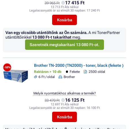
17 415 Ft
39 965 Ft
13 713 Ft Áfa nélkül
Legalacsonyabb ár az elmúlt 30 napban:
17 240 Ft
Kosárba
Van egy olcsóbb utántöltőnk az Ön számára.
A mi TonerPartner
utántöltőinkkel
13 080 Ft
-t takaríthat
meg.
Szeretnék megtakarítani 13 080 Ft-ot.
Brother TN-2000 (TN2000) - toner, black (fekete )
- 52%
Raktáron > 10 db
Fekete
2500 oldal
6 Ft / oldal
Brother
Melyik nyomtatókhoz alkalmas a termék?
16 125 Ft
33 470 Ft
12 697 Ft Áfa nélkül
Legalacsonyabb ár az elmúlt 30 napban:
16 100 Ft
Kosárba