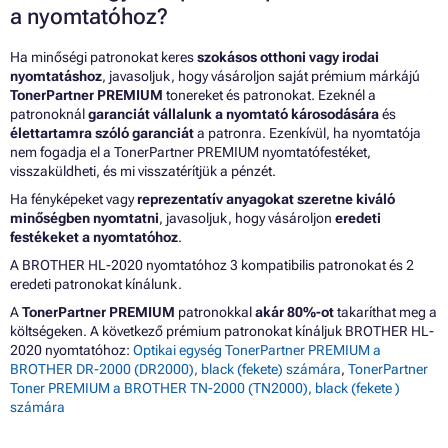
a nyomtatóhoz?
Ha minőségi patronokat keres
szokásos otthoni vagy irodai
nyomtatáshoz
, javasoljuk, hogy vásároljon saját prémium márkájú
TonerPartner PREMIUM
tonereket és patronokat. Ezeknél a
patronoknál
garanciát vállalunk a nyomtató károsodására
és
élettartamra szóló garanciát
a patronra. Ezenkívül, ha nyomtatója
nem fogadja el a TonerPartner PREMIUM nyomtatófestéket,
visszaküldheti, és mi visszatérítjük a pénzét.
Ha fényképeket vagy
reprezentatív anyagokat szeretne kiváló
minőségben nyomtatni
, javasoljuk, hogy vásároljon
eredeti
festékeket a nyomtatóhoz
.
A BROTHER HL-2020 nyomtatóhoz 3 kompatibilis patronokat és 2
eredeti patronokat kínálunk.
A
TonerPartner PREMIUM
patronokkal
akár 80%-ot
takaríthat meg a
költségeken. A következő prémium patronokat kínáljuk BROTHER HL-
2020 nyomtatóhoz:
Optikai egység TonerPartner PREMIUM a
BROTHER DR-2000 (DR2000), black (fekete) számára
,
TonerPartner
Toner PREMIUM a BROTHER TN-2000 (TN2000), black (fekete )
számára