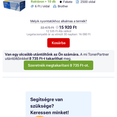
Raktáron > 10 db
Fekete
2500 oldal
6 Ft / oldal
Brother
Melyik nyomtatókhoz alkalmas a termék?
15 920 Ft
33 475 Ft
12 535 Ft Áfa nélkül
Legalacsonyabb ár az elmúlt 30 napban:
16 080 Ft
Kosárba
Van egy olcsóbb utántöltőnk az Ön számára.
A mi TonerPartner
utántöltőinkkel
8 735 Ft
-t takaríthat
meg.
Szeretnék megtakarítani 8 735 Ft-ot.
Segítségre van
szüksége?
Keressen minket!