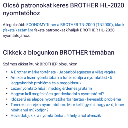
Olcsó patronokat keres BROTHER HL-2020
nyomtatóhoz
A legolcsóbb
ECONOMY Toner a BROTHER TN-2000 (TN2000), black
(fekete ) számára
fekete patronokat kínáljuk BROTHER HL-2020
nyomtatójához.
Cikkek a blogunkon BROTHER témában
Számos cikket írtunk BROTHER blogunkon:
A Brother márka története - Japánból egészen a világ végére
Amikor a lézernyomtatóban a toner rontja a nyomtatást - 5
leggyakoribb probléma és a megoldásuk
Lézernyomtató hibái: meddig érdemes javítani?
Hogyan kell megfelelően gondoskodni a nyomtatóról?
Időszerű és alapos nyomtatókarbantartás - kevesebb probléma
Tonerek cseréje a nyomtatóban: Mire kell figyelni, hogy az új toner
hibátlanul működjön?
Hova dobjuk ki a nyomtatónkat: 4 hely, ahol átveszik