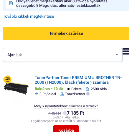
Hogyan lehet megtakarítani akár 80 %-ot a nyomtatás
összegéből? Megoldás: alternatív festékkazetták
További cikkek megtekintése
Termékek szűrése
Ajánljuk
TonerPartner Toner PREMIUM a BROTHER TN-
FLASH
- 4%
2000 (TN2000), black (fekete ) számára
SALE
Raktáron > 10 db
Fekete
2500 oldal
3 Ft / oldal
TonerPartner
Melyik nyomtatókhoz alkalmas a termék?
7 185 Ft
7 484 Ft
5 657 Ft Áfa nélkül
Legalacsonyabb ár az elmúlt 30 napban:
6 640 Ft
Kosárba