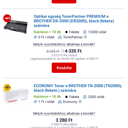
Optikai egység TonerPartner PREMIUM a
- 46%
BROTHER DR-2000 (DR2000), black (fekete)
számára
Raktáron > 10 db
Fekete
12000 oldal
0 Ft / oldal
TonerPartner
Melyik nyomtatókhoz alkalmas a termék?
4 335 Ft
8 035 Ft
3 413 Ft Áfa nélkül
Legalacsonyabb ár az elmúlt 30 napban:
4 265 Ft
Kosárba
ECONOMY Toner a BROTHER TN-2000 (TN2000),
FLASH
- 28%
black (fekete ) számára
SALE
Raktáron > 10 db
Fekete
2500 oldal
1 Ft / oldal
Economy
Melyik nyomtatókhoz alkalmas a termék?
3 280 Ft
2 583 Ft Áfa nélkül
Legalacsonyabb ár az elmúlt 30 napban:
3 280 Ft