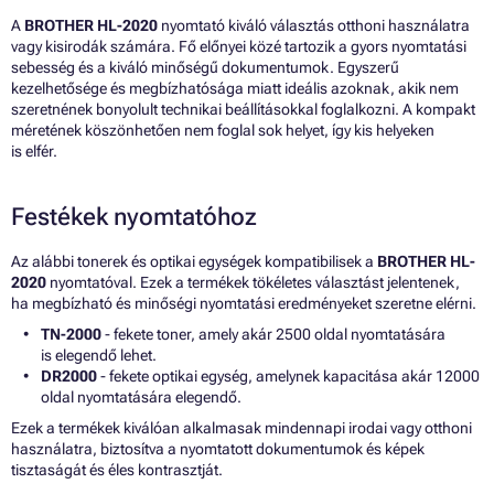
A
BROTHER HL-2020
nyomtató kiváló választás otthoni használatra
vagy kisirodák számára. Fő előnyei közé tartozik a gyors nyomtatási
sebesség és a kiváló minőségű dokumentumok. Egyszerű
kezelhetősége és megbízhatósága miatt ideális azoknak, akik nem
szeretnének bonyolult technikai beállításokkal foglalkozni. A kompakt
méretének köszönhetően nem foglal sok helyet, így kis helyeken
is elfér.
Festékek nyomtatóhoz
Az alábbi tonerek és optikai egységek kompatibilisek a
BROTHER HL-
2020
nyomtatóval. Ezek a termékek tökéletes választást jelentenek,
ha megbízható és minőségi nyomtatási eredményeket szeretne elérni.
TN-2000
- fekete toner, amely akár 2500 oldal nyomtatására
is elegendő lehet.
DR2000
- fekete optikai egység, amelynek kapacitása akár 12000
oldal nyomtatására elegendő.
Ezek a termékek kiválóan alkalmasak mindennapi irodai vagy otthoni
használatra, biztosítva a nyomtatott dokumentumok és képek
tisztaságát és éles kontrasztját.