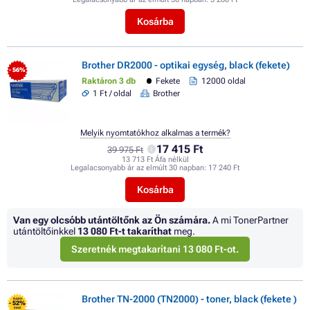
Kosárba
Brother DR2000 - optikai egység, black (fekete)
- 56%
Raktáron 3 db
Fekete
12000 oldal
1 Ft / oldal
Brother
Melyik nyomtatókhoz alkalmas a termék?
17 415 Ft
39 975 Ft
13 713 Ft Áfa nélkül
Legalacsonyabb ár az elmúlt 30 napban:
17 240 Ft
Kosárba
Van egy olcsóbb utántöltőnk az Ön számára.
A mi TonerPartner
utántöltőinkkel
13 080 Ft
-t takaríthat
meg.
Szeretnék megtakarítani 13 080 Ft-ot.
Brother TN-2000 (TN2000) - toner, black (fekete )
FLASH
- 52%
SALE