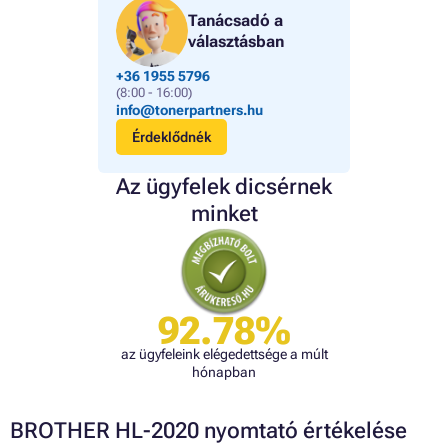
Tanácsadó a
választásban
+36 1955 5796
(8:00 - 16:00)
info@tonerpartners.hu
Érdeklődnék
Az ügyfelek dicsérnek
minket
92.78%
az ügyfeleink elégedettsége a múlt
hónapban
BROTHER HL-2020 nyomtató értékelése