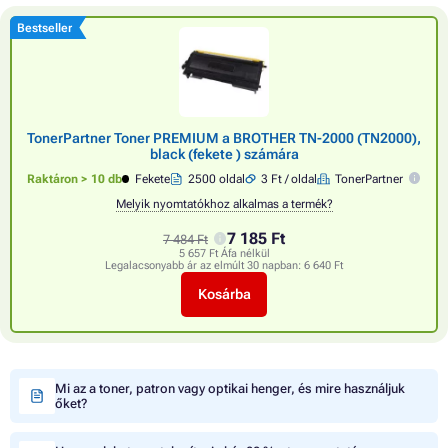
Bestseller
TonerPartner Toner PREMIUM a BROTHER TN-2000 (TN2000),
black (fekete ) számára
Raktáron > 10 db
Fekete
2500 oldal
3 Ft / oldal
TonerPartner
Melyik nyomtatókhoz alkalmas a termék?
7 185 Ft
7 484 Ft
5 657 Ft Áfa nélkül
Legalacsonyabb ár az elmúlt 30 napban:
6 640 Ft
Kosárba
Mi az a toner, patron vagy optikai henger, és mire használjuk
őket?