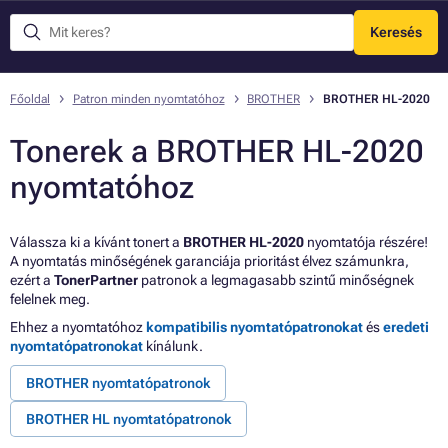
Keresés
Menü
Főoldal
Patron minden nyomtatóhoz
BROTHER
BROTHER HL-2020
Tonerek a BROTHER HL-2020
nyomtatóhoz
Válassza ki a kívánt tonert a
BROTHER HL-2020
nyomtatója részére!
A nyomtatás minőségének garanciája prioritást élvez számunkra,
ezért a
TonerPartner
patronok a legmagasabb szintű minőségnek
felelnek meg.
Ehhez a nyomtatóhoz
kompatibilis nyomtatópatronokat
és
eredeti
nyomtatópatronokat
kínálunk.
BROTHER nyomtatópatronok
BROTHER HL nyomtatópatronok