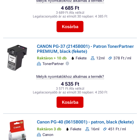
Melyik nyomtatókhoz alkalmas a termék?
4 685 Ft
3 689 Ft Áfa nélkül
Legalacsonyabb ár az elmúlt 30 napban:
4 385 Ft
Kosárba
CANON PG-37 (2145B001) - Patron TonerPartner
PREMIUM, black (fekete)
Raktáron > 10 db
Fekete
12ml
378 Ft / ml
TonerPartner
Melyik nyomtatókhoz alkalmas a termék?
4 535 Ft
3 571 Ft Áfa nélkül
Legalacsonyabb ár az elmúlt 30 napban:
4 250 Ft
Kosárba
Canon PG-40 (0615B001) - patron, black (fekete)
Raktáron 3 db
Fekete
16ml
451 Ft / ml
Canon