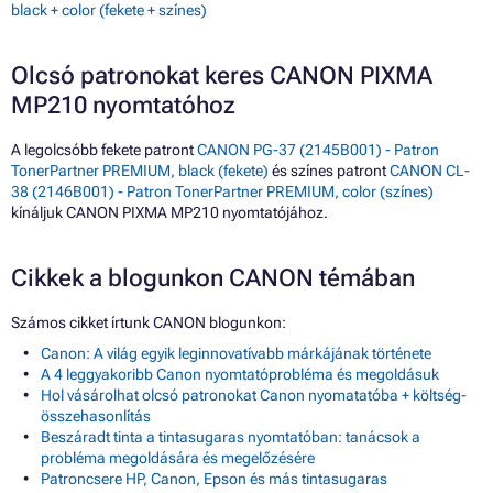
black + color (fekete + színes)
Olcsó patronokat keres CANON PIXMA
MP210 nyomtatóhoz
A legolcsóbb fekete patront
CANON PG-37 (2145B001) - Patron
TonerPartner PREMIUM, black (fekete)
és színes patront
CANON CL-
38 (2146B001) - Patron TonerPartner PREMIUM, color (színes)
kínáljuk CANON PIXMA MP210 nyomtatójához.
Cikkek a blogunkon CANON témában
Számos cikket írtunk CANON blogunkon:
Canon: A világ egyik leginnovatívabb márkájának története
A 4 leggyakoribb Canon nyomtatóprobléma és megoldásuk
Hol vásárolhat olcsó patronokat Canon nyomatatóba + költség-
összehasonlítás
Beszáradt tinta a tintasugaras nyomtatóban: tanácsok a
probléma megoldására és megelőzésére
Patroncsere HP, Canon, Epson és más tintasugaras