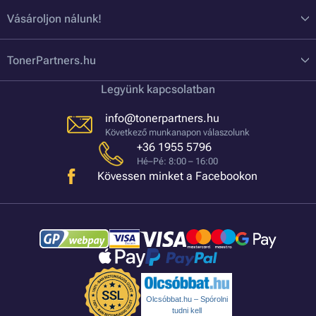
Vásároljon nálunk!
TonerPartners.hu
Legyünk kapcsolatban
info@tonerpartners.hu
Következő munkanapon válaszolunk
+36 1955 5796
Hé–Pé: 8:00 – 16:00
Kövessen minket a Facebookon
Olcsóbbat.hu – Spórolni
tudni kell