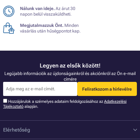
Nálunk van ideje.
Az árut 30
napon belül visszaküldheti.
Megjutalmazzuk Önt.
Minden
vásárlás után hűségpontot kap.
Legyen az elsők között!
Legújabb információk az újdonságainkról és akciónkról az Ön e-mail
címére
Feliratkozom a hírlevélre
Hozzájárulok a szémelyes adataim feldolgozásához az
Adatkezelési
Tájékoztató
alapján.
Elérhetőség