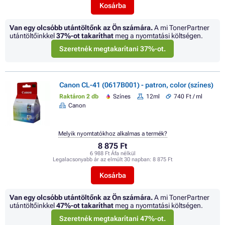
Kosárba
Van egy olcsóbb utántöltőnk az Ön számára.
A mi TonerPartner
utántöltőinkkel
37%
-ot takaríthat
meg a nyomtatási költségen.
Szeretnék megtakarítani 37%-ot.
Canon CL-41 (0617B001) - patron, color (színes)
Raktáron 2 db
Színes
12ml
740 Ft / ml
Canon
Melyik nyomtatókhoz alkalmas a termék?
8 875 Ft
6 988 Ft Áfa nélkül
Legalacsonyabb ár az elmúlt 30 napban:
8 875 Ft
Kosárba
Van egy olcsóbb utántöltőnk az Ön számára.
A mi TonerPartner
utántöltőinkkel
47%
-ot takaríthat
meg a nyomtatási költségen.
Szeretnék megtakarítani 47%-ot.