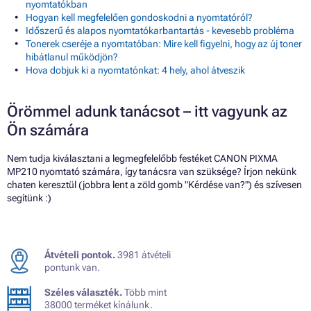
nyomtatókban
Hogyan kell megfelelően gondoskodni a nyomtatóról?
Időszerű és alapos nyomtatókarbantartás - kevesebb probléma
Tonerek cseréje a nyomtatóban: Mire kell figyelni, hogy az új toner
hibátlanul működjön?
Hova dobjuk ki a nyomtatónkat: 4 hely, ahol átveszik
Örömmel adunk tanácsot – itt vagyunk az
Ön számára
Nem tudja kiválasztani a legmegfelelőbb festéket CANON PIXMA
MP210 nyomtató számára, így tanácsra van szüksége? Írjon nekünk
chaten keresztül (jobbra lent a zöld gomb "Kérdése van?") és szívesen
segítünk :)
Átvételi pontok.
3981 átvételi
pontunk van.
Széles választék.
Több mint
38000 terméket kínálunk.