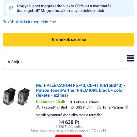
Hogyan lehet megtakarítani akár 80 %-ot a nyomtatás
összegéből? Megoldás: alternatív festékkazetták
További cikkek megtekintése
Termékek szűrése
Ajánljuk
MultiPack CANON PG-40, CL-41 (0615B043) -
Patron TonerPartner PREMIUM, black + color
(fekete + színes)
Raktáron > 10 db
Fekete + színes
1x25ml/1x19ml
333 Ft / ml
TonerPartner
Melyik nyomtatókhoz alkalmas a termék?
14 630 Ft
11 520 Ft Áfa nélkül
Legalacsonyabb ár az elmúlt 30 napban:
12 335 Ft