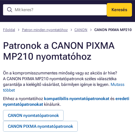
Keresés
Menü
Főoldal
Patron minden nyomtatóhoz
CANON
CANON PIXMA MP210
Patronok a CANON PIXMA
MP210 nyomtatóhoz
Ön a kompromisszummentes minőség vagy az akciós ár híve?
A CANON PIXMA MP210 nyomtatópatronok széles választéka
garantálja a kielégítő vásárlást, bármilyen igénye is legyen.
Mutass
többet
Ehhez a nyomtatóhoz
kompatibilis nyomtatópatronokat
és
eredeti
nyomtatópatronokat
kínálunk.
CANON nyomtatópatronok
CANON PIXMA nyomtatópatronok