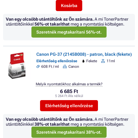
Kosárba
Van egy olcsóbb utántöltőnk az Ön számára.
A mi TonerPartner
utántöltőinkkel
56%
-ot takaríthat
meg a nyomtatási költségen.
Szeretnék megtakarítani 56%-ot.
Canon PG-37 (2145B008) - patron, black (fekete)
Elérhetőség ellenőrzése
Fekete
11ml
608 Ft / ml
Canon
Melyik nyomtatókhoz alkalmas a termék?
6 685 Ft
5 264 Ft Áfa nélkül
Elérhetőség ellenőrzése
Van egy olcsóbb utántöltőnk az Ön számára.
A mi TonerPartner
utántöltőinkkel
38%
-ot takaríthat
meg a nyomtatási költségen.
Szeretnék megtakarítani 38%-ot.