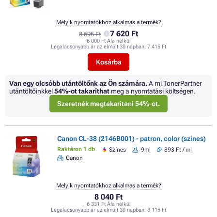
Melyik nyomtatókhoz alkalmas a termék?
7 620 Ft
8 695 Ft
6 000 Ft Áfa nélkül
Legalacsonyabb ár az elmúlt 30 napban:
7 415 Ft
Kosárba
Van egy olcsóbb utántöltőnk az Ön számára.
A mi TonerPartner
utántöltőinkkel
54%
-ot takaríthat
meg a nyomtatási költségen.
Szeretnék megtakarítani 54%-ot.
Canon CL-38 (2146B001) - patron, color (színes)
Raktáron 1 db
Színes
9ml
893 Ft / ml
Canon
Melyik nyomtatókhoz alkalmas a termék?
8 040 Ft
6 331 Ft Áfa nélkül
Legalacsonyabb ár az elmúlt 30 napban:
8 115 Ft