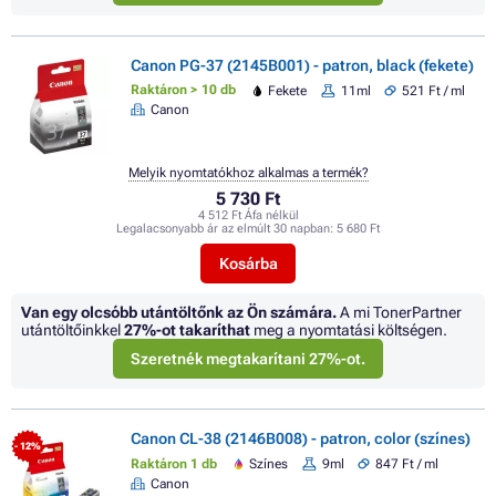
Canon PG-37 (2145B001) - patron, black (fekete)
Raktáron > 10 db
Fekete
11ml
521 Ft / ml
Canon
Melyik nyomtatókhoz alkalmas a termék?
5 730 Ft
4 512 Ft Áfa nélkül
Legalacsonyabb ár az elmúlt 30 napban:
5 680 Ft
Kosárba
Van egy olcsóbb utántöltőnk az Ön számára.
A mi TonerPartner
utántöltőinkkel
27%
-ot takaríthat
meg a nyomtatási költségen.
Szeretnék megtakarítani 27%-ot.
Canon CL-38 (2146B008) - patron, color (színes)
- 12%
Raktáron 1 db
Színes
9ml
847 Ft / ml
Canon