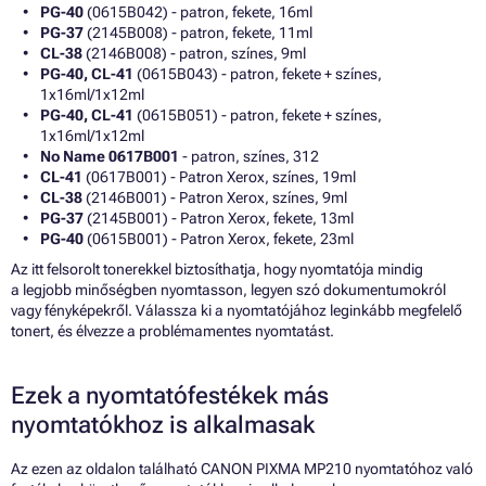
PG-40
(0615B042) - patron, fekete, 16ml
PG-37
(2145B008) - patron, fekete, 11ml
CL-38
(2146B008) - patron, színes, 9ml
PG-40, CL-41
(0615B043) - patron, fekete + színes,
1x16ml/1x12ml
PG-40, CL-41
(0615B051) - patron, fekete + színes,
1x16ml/1x12ml
No Name 0617B001
- patron, színes, 312
CL-41
(0617B001) - Patron Xerox, színes, 19ml
CL-38
(2146B001) - Patron Xerox, színes, 9ml
PG-37
(2145B001) - Patron Xerox, fekete, 13ml
PG-40
(0615B001) - Patron Xerox, fekete, 23ml
Az itt felsorolt tonerekkel biztosíthatja, hogy nyomtatója mindig
a legjobb minőségben nyomtasson, legyen szó dokumentumokról
vagy fényképekről. Válassza ki a nyomtatójához leginkább megfelelő
tonert, és élvezze a problémamentes nyomtatást.
Ezek a nyomtatófestékek más
nyomtatókhoz is alkalmasak
Az ezen az oldalon található CANON PIXMA MP210 nyomtatóhoz való