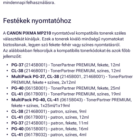
mindennapi felhasználásra.
Festékek nyomtatóhoz
A
CANON PIXMA MP210
nyomtatóval kompatibilis tonerek széles
választékát kínáljuk. Ezek a tonerek kiváló minőségű nyomatokat
biztosítanak, legyen szó fekete-fehér vagy színes nyomtatásról.
Az alábbiakban felsoroljuk a kompatibilis tonerkódokat és azok főbb
jellemzőit:
PG-37
(2145B001) - TonerPartner PREMIUM, fekete, 12ml
CL-38
(2146B001) - TonerPartner PREMIUM, színes, 12ml
MultiPack PG-37, CL-38
(2145B001, 2146B001) - TonerPartner
PREMIUM, fekete + színes, 2x12ml
PG-40
(0615B001) - TonerPartner PREMIUM, fekete, 25ml
CL-41
(0617B001) - TonerPartner PREMIUM, színes, 19ml
MultiPack PG-40, CL-41
(0615B043) - TonerPartner PREMIUM,
fekete + színes, 1x25ml/1x19ml
CL-38
(2146B001) - patron, színes, 9ml
CL-41
(0617B001) - patron, színes, 12ml
PG-37
(2145B001) - patron, fekete, 11ml
PG-40
(0615B001) - patron, fekete, 16ml
CL-41
(0617B032) - patron, színes, 4ml