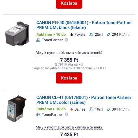
Kosárba
CANON PG-40 (0615B001) - Patron TonerPartner
PREMIUM, black (fekete)
Raktáron > 10 db
Fekete
25ml
294 Ft / ml
TonerPartner
Melyik nyomtatókhoz alkalmas a termék?
7 355 Ft
5 791 Ft Áfa nélkül
Legalacsonyabb ár az elmúlt 30 napban:
7 060 Ft
Kosárba
CANON CL-41 (0617B001) - Patron TonerPartner
PREMIUM, color (színes)
Raktáron > 10 db
Színes
19ml
391 Ft / ml
TonerPartner
Melyik nyomtatókhoz alkalmas a termék?
7 425 Ft