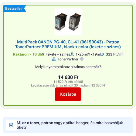
Bestseller
MultiPack CANON PG-40, CL-41 (0615B043) - Patron
TonerPartner PREMIUM, black + color (fekete + színes)
Raktáron > 10 db
Fekete + színes
1x25ml/1x19ml
333 Ft / ml
TonerPartner
Melyik nyomtatókhoz alkalmas a termék?
14 630 Ft
11 520 Ft Áfa nélkül
Legalacsonyabb ár az elmúlt 30 napban:
12 335 Ft
Kosárba
Mi az a toner, patron vagy optikai henger, és mire használjuk
őket?