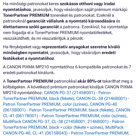
Ha minőségi patronokat keres
szokásos otthoni vagy irodai
nyomtatáshoz
, javasoljuk, hogy vásároljon saját prémium márkájú
TonerPartner PREMIUM
tonereket és patronokat. Ezeknél a
patronoknál
garanciát vállalunk a nyomtató károsodására
és
élettartamra szóló garanciát
a patronra. Ezenkívül, ha nyomtatója
nem fogadja el a TonerPartner PREMIUM nyomtatófestéket,
visszaküldheti, és mi visszatérítjük a pénzét.
Ha fényképeket vagy
reprezentatív anyagokat szeretne kiváló
minőségben nyomtatni
, javasoljuk, hogy vásároljon
eredeti
festékeket a nyomtatóhoz
.
A CANON PIXMA MP210 nyomtatóhoz 6 kompatibilis patronokat és 7
eredeti patronokat kínálunk.
A
TonerPartner PREMIUM
patronokkal
akár 80%-ot
takaríthat meg a
költségeken. A következő prémium patronokat kínáljuk CANON PIXMA
MP210 nyomtatóhoz:
CANON PG-37 (2145B001) - Patron
TonerPartner PREMIUM, black (fekete)
,
CANON CL-38 (2146B001) -
Patron TonerPartner PREMIUM, color (színes)
,
CANON PG-40
(0615B001) - Patron TonerPartner PREMIUM, black (fekete)
,
CANON
CL-41 (0617B001) - Patron TonerPartner PREMIUM, color (színes)
,
MultiPack CANON PG-37, CL-38 (2145B001, 2146B001) - Patron
TonerPartner PREMIUM, black + color (fekete + színes)
,
MultiPack
CANON PG-40, CL-41 (0615B043) - Patron TonerPartner PREMIUM,