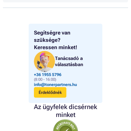
Segítségre van
szüksége?
Keressen minket!
Tanácsadó a
választásban
+36 1955 5796
(8:00 - 16:00)
info@tonerpartners.hu
Érdeklődnék
Az ügyfelek dicsérnek
minket