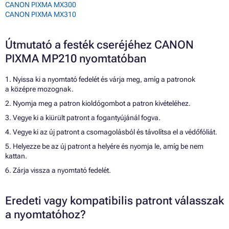
CANON PIXMA MX300
CANON PIXMA MX310
Útmutató a festék cseréjéhez CANON
PIXMA MP210 nyomtatóban
1. Nyissa ki a nyomtató fedelét és várja meg, amíg a patronok
a középre mozognak.
2. Nyomja meg a patron kioldógombot a patron kivételéhez.
3. Vegye ki a kiürült patront a fogantyújánál fogva.
4. Vegye ki az új patront a csomagolásból és távolítsa el a védőfóliát.
5. Helyezze be az új patront a helyére és nyomja le, amíg be nem
kattan.
6. Zárja vissza a nyomtató fedelét.
Eredeti vagy kompatibilis patront válasszak
a nyomtatóhoz?