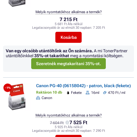
Melyik nyomtatókhoz alkalmas a termék?
7 215 Ft
5 681 Ft Áfa nélkül
Legalacsonyabb ár az elmúlt 30 napban:
7 205 Ft
Kosárba
Van egy olcsóbb utántöltőnk az Ön számára.
A mi TonerPartner
utántöltőinkkel
35%
-ot takaríthat
meg a nyomtatási költségen.
Szeretnék megtakarítani 35%-ot.
Canon PG-40 (0615B042) - patron, black (fekete)
- 1%
Raktáron 10 db
Fekete
16ml
470 Ft / ml
Canon
Melyik nyomtatókhoz alkalmas a termék?
7 525 Ft
7 604 Ft
5 925 Ft Áfa nélkül
Legalacsonyabb ár az elmúlt 30 napban:
7 290 Ft