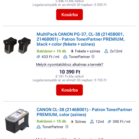
5 846 Ft Áfa nélkül
Legalacsonyabb ár az elmúlt 30 napban:
5 935 Ft
Kosárba
MultiPack CANON PG-37, CL-38 (2145B001,
2146B001) - Patron TonerPartner PREMIUM,
black + color (fekete + színes)
Raktáron > 10 db
Fekete + színes
2x12ml
433 Ft / ml
TonerPartner
Melyik nyomtatókhoz alkalmas a termék?
10 390 Ft
8 181 Ft Áfa nélkül
Legalacsonyabb ár az elmúlt 30 napban:
9 735 Ft
Kosárba
CANON CL-38 (2146B001) - Patron TonerPartner
PREMIUM, color (színes)
Raktáron > 10 db
Színes
12ml
390 Ft / ml
TonerPartner