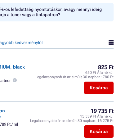
%-os lefedettség nyomtatáskor, avagy mennyi ideig
írja a toner vagy a tintapatron?
agyobb kedvezménytől
825 Ft
MIUM, black
650 Ft Áfa nélkül
Legalacsonyabb ár az elmúlt 30 napban:
780 Ft
artner
Kosárba
19 735 Ft
ron
)
15 539 Ft Áfa nélkül
Legalacsonyabb ár az elmúlt 30 napban:
16 275 Ft
789 Ft / ml
Kosárba