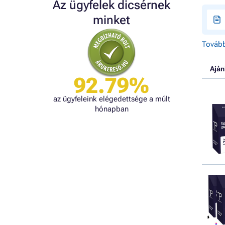
Az ügyfelek dicsérnek
minket
Tovább
Aján
92.79%
az ügyfeleink elégedettsége a múlt
hónapban