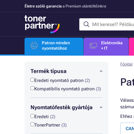
Életre szóló garancia
a Premium utántöltőinkre
Patron minden
Elektronika
nyomtatóhoz
+ IT
Főoldal
Termék típusa
Pa
Eredeti nyomtató patron
(2)
Kompatibilis nyomtató patron
(3)
Válassz
Nyomtatófesték gyártója
számun
Ehhez
Eredeti
(2)
TonerPartner
(3)
CAN