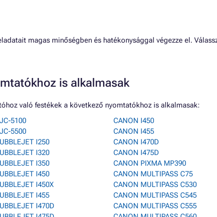
 feladatait magas minőségben és hatékonysággal végezze el. Válass
mtatókhoz is alkalmasak
óhoz való festékek a következő nyomtatókhoz is alkalmasak:
JC-5100
CANON I450
JC-5500
CANON I455
UBBLEJET I250
CANON I470D
UBBLEJET I320
CANON I475D
UBBLEJET I350
CANON PIXMA MP390
UBBLEJET I450
CANON MULTIPASS C75
UBBLEJET I450X
CANON MULTIPASS C530
UBBLEJET I455
CANON MULTIPASS C545
UBBLEJET I470D
CANON MULTIPASS C555
UBBLEJET I475D
CANON MULTIPASS C560