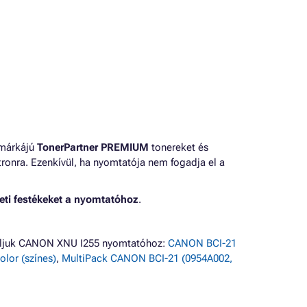
 márkájú
TonerPartner PREMIUM
tonereket és
ronra. Ezenkívül, ha nyomtatója nem fogadja el a
eti festékeket a nyomtatóhoz
.
náljuk CANON XNU I255 nyomtatóhoz:
CANON BCI-21
lor (színes)
,
MultiPack CANON BCI-21 (0954A002,