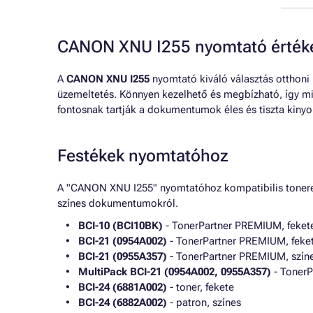
CANON XNU I255 nyomtató érték
A
CANON XNU I255
nyomtató kiváló választás otthoni
üzemeltetés. Könnyen kezelhető és megbízható, így mi
fontosnak tartják a dokumentumok éles és tiszta kinyo
Festékek nyomtatóhoz
A "CANON XNU I255" nyomtatóhoz kompatibilis tonerek 
színes dokumentumokról.
BCI-10 (BCI10BK)
- TonerPartner PREMIUM, feket
BCI-21 (0954A002)
- TonerPartner PREMIUM, feke
BCI-21 (0955A357)
- TonerPartner PREMIUM, szín
MultiPack BCI-21 (0954A002, 0955A357)
- TonerP
BCI-24 (6881A002)
- toner, fekete
BCI-24 (6882A002)
- patron, színes