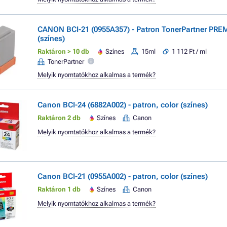
CANON BCI-21 (0955A357) - Patron TonerPartner PRE
(színes)
Raktáron > 10 db
Színes
15ml
1 112 Ft / ml
TonerPartner
Melyik nyomtatókhoz alkalmas a termék?
Canon BCI-24 (6882A002) - patron, color (színes)
Raktáron 2 db
Színes
Canon
Melyik nyomtatókhoz alkalmas a termék?
Canon BCI-21 (0955A002) - patron, color (színes)
Raktáron 1 db
Színes
Canon
Melyik nyomtatókhoz alkalmas a termék?