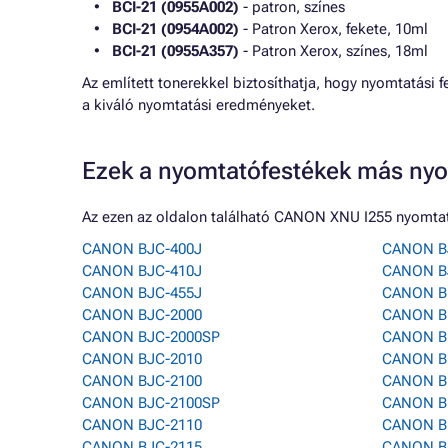
BCI-21 (0955A002)
- patron, színes
BCI-21 (0954A002)
- Patron Xerox, fekete, 10ml
BCI-21 (0955A357)
- Patron Xerox, színes, 18ml
Az említett tonerekkel biztosíthatja, hogy nyomtatási
a kiváló nyomtatási eredményeket.
Ezek a nyomtatófestékek más nyo
Az ezen az oldalon található CANON XNU I255 nyomtat
CANON BJC-400J
CANON B
CANON BJC-410J
CANON B
CANON BJC-455J
CANON B
CANON BJC-2000
CANON B
CANON BJC-2000SP
CANON B
CANON BJC-2010
CANON B
CANON BJC-2100
CANON B
CANON BJC-2100SP
CANON B
CANON BJC-2110
CANON B
CANON BJC-2115
CANON B