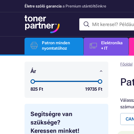
Életre szóló garancia
a Premium utántöltőinkre
Patron minden
Elektronika
nyomtatóhoz
+ IT
Főoldal
Ár
Pa
825
Ft
19735
Ft
Válassz
számun
Segítségre van
CAN
szüksége?
Keressen minket!