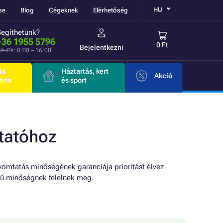
HU
se
Blog
Cégeknek
Elérhetőség
Segíthetünk?
+36 1955 5796
0 Ft
Bejelentkezni
é–Pé: 8:00 – 16:00
ia
Háztartás, kert
Akció
éria
és sport
tatóhoz
yomtatás minőségének garanciája prioritást élvez
ű minőségnek felelnek meg.