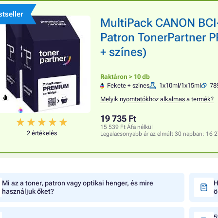
tseller
MultiPack CANON BCI
Patron TonerPartner P
+ színes)
Raktáron > 10 db
Fekete + színes
1x10ml/1x15ml
789
Melyik nyomtatókhoz alkalmas a termék?
19 735 Ft
15 539 Ft Áfa nélkül
2 értékelés
Legalacsonyabb ár az elmúlt 30 napban:
16 2
Mi az a toner, patron vagy optikai henger, és mire
H
használjuk őket?
ö
5