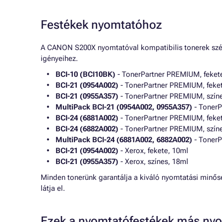
Festékek nyomtatóhoz
A CANON S200X nyomtatóval kompatibilis tonerek széle
igényeihez.
BCI-10 (BCI10BK)
- TonerPartner PREMIUM, feket
BCI-21 (0954A002)
- TonerPartner PREMIUM, feke
BCI-21 (0955A357)
- TonerPartner PREMIUM, szín
MultiPack BCI-21 (0954A002, 0955A357)
- TonerP
BCI-24 (6881A002)
- TonerPartner PREMIUM, feke
BCI-24 (6882A002)
- TonerPartner PREMIUM, szín
MultiPack BCI-24 (6881A002, 6882A002)
- TonerP
BCI-21 (0954A002)
- Xerox, fekete, 10ml
BCI-21 (0955A357)
- Xerox, színes, 18ml
Minden tonerünk garantálja a kiváló nyomtatási minős
látja el.
Ezek a nyomtatófestékek más nyo