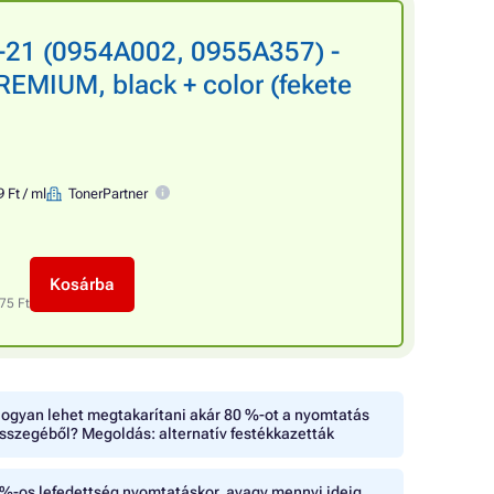
-21 (0954A002, 0955A357) -
REMIUM, black + color (fekete
 Ft / ml
TonerPartner
Kosárba
75 Ft
ogyan lehet megtakarítani akár 80 %-ot a nyomtatás
sszegéből? Megoldás: alternatív festékkazetták
%-os lefedettség nyomtatáskor, avagy mennyi ideig