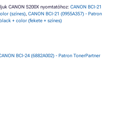
náljuk CANON S200X nyomtatóhoz:
CANON BCI-21
lor (színes)
,
CANON BCI-21 (0955A357) - Patron
ack + color (fekete + színes)
CANON BCI-24 (6882A002) - Patron TonerPartner