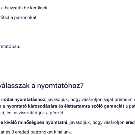
k a helyzetükbe kerülnek.
ítsd a patronokat.
omtatóban.
t válasszak a nyomtatóhoz?
 irodai nyomtatáshoz
, javasoljuk, hogy vásároljon saját prémium
nk a nyomtató károsodására
és
élettartamra szóló garanciát
a pat
, és mi visszatérítjük a pénzét.
ne kiváló minőségben nyomtatni
, javasoljuk, hogy vásároljon
ered
 és 0 eredeti patronokat kínálunk.