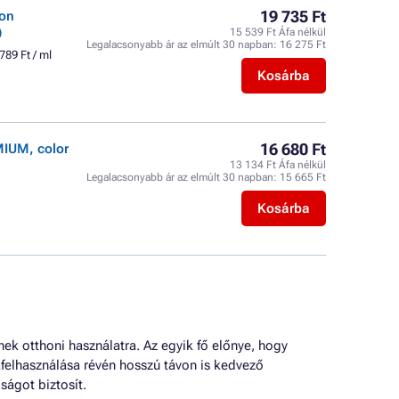
19 735 Ft
ron
)
15 539 Ft Áfa nélkül
Legalacsonyabb ár az elmúlt 30 napban:
16 275 Ft
789 Ft / ml
Kosárba
16 680 Ft
MIUM, color
13 134 Ft Áfa nélkül
Legalacsonyabb ár az elmúlt 30 napban:
15 665 Ft
Kosárba
k otthoni használatra. Az egyik fő előnye, hogy
afelhasználása révén hosszú távon is kedvező
ágot biztosít.