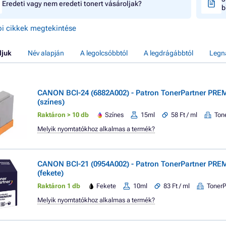
Eredeti vagy nem eredeti tonert vásároljak?
b
i cikkek megtekintése
ljuk
Név alapján
A legolcsóbbtól
A legdrágábbtól
Legn
CANON BCI-24 (6882A002) - Patron TonerPartner PRE
(színes)
Raktáron > 10 db
Színes
15ml
58 Ft / ml
Ton
Melyik nyomtatókhoz alkalmas a termék?
CANON BCI-21 (0954A002) - Patron TonerPartner PRE
(fekete)
Raktáron 1 db
Fekete
10ml
83 Ft / ml
TonerP
Melyik nyomtatókhoz alkalmas a termék?