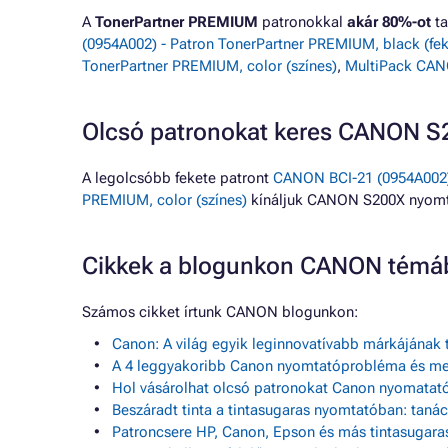
A
TonerPartner PREMIUM
patronokkal
akár 80%-ot
ta
(0954A002) - Patron TonerPartner PREMIUM, black (fek
TonerPartner PREMIUM, color (színes)
,
MultiPack CANO
Olcsó patronokat keres CANON 
A legolcsóbb fekete patront
CANON BCI-21 (0954A002) 
PREMIUM, color (színes)
kínáljuk CANON S200X nyomt
Cikkek a blogunkon CANON témá
Számos cikket írtunk CANON blogunkon:
Canon: A világ egyik leginnovatívabb márkájának 
A 4 leggyakoribb Canon nyomtatóprobléma és m
Hol vásárolhat olcsó patronokat Canon nyomatató
Beszáradt tinta a tintasugaras nyomtatóban: tan
Patroncsere HP, Canon, Epson és más tintasugar