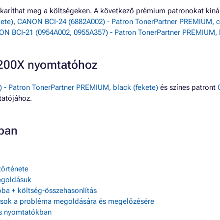
karíthat meg a költségeken. A következő prémium patronokat kí
ete)
,
CANON BCI-24 (6882A002) - Patron TonerPartner PREMIUM, co
N BCI-21 (0954A002, 0955A357) - Patron TonerPartner PREMIUM, bl
S200X nyomtatóhoz
- Patron TonerPartner PREMIUM, black (fekete)
és színes patront
atójához.
ban
története
egoldásuk
ba + költség-összehasonlítás
ácsok a probléma megoldására és megelőzésére
as nyomtatókban