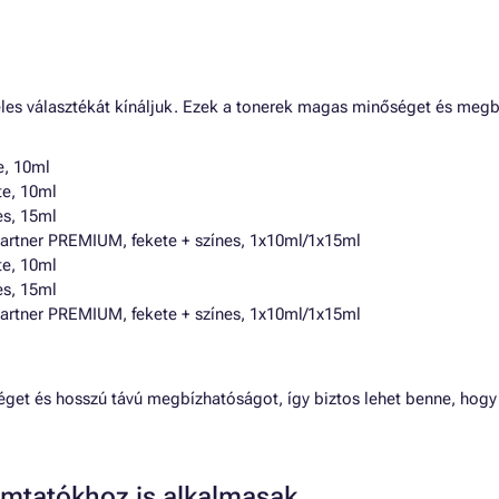
s választékát kínáljuk. Ezek a tonerek magas minőséget és megbí
e, 10ml
te, 10ml
es, 15ml
artner PREMIUM, fekete + színes, 1x10ml/1x15ml
te, 10ml
es, 15ml
artner PREMIUM, fekete + színes, 1x10ml/1x15ml
éget és hosszú távú megbízhatóságot, így biztos lehet benne, hog
mtatókhoz is alkalmasak