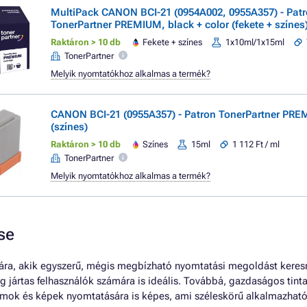
MultiPack CANON BCI-21 (0954A002, 0955A357) - Pat
TonerPartner PREMIUM, black + color (fekete + színes
Raktáron > 10 db
Fekete + színes
1x10ml/1x15ml
TonerPartner
Melyik nyomtatókhoz alkalmas a termék?
CANON BCI-21 (0955A357) - Patron TonerPartner PRE
(színes)
Raktáron > 10 db
Színes
15ml
1 112 Ft / ml
TonerPartner
Melyik nyomtatókhoz alkalmas a termék?
se
ra, akik egyszerű, mégis megbízható nyomtatási megoldást keresne
g jártas felhasználók számára is ideális. Továbbá, gazdaságos tint
mok és képek nyomtatására is képes, ami széleskörű alkalmazhatós