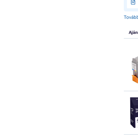
Tovább
Aján