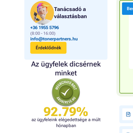
Tanácsadó a
Bes
választásban
+36 1955 5796
(8:00 - 16:00)
info@tonerpartners.hu
Érdeklődnék
Az ügyfelek dicsérnek
minket
92.79%
az ügyfeleink elégedettsége a múlt
hónapban