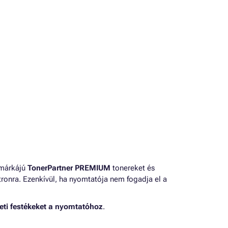
 márkájú
TonerPartner PREMIUM
tonereket és
ronra. Ezenkívül, ha nyomtatója nem fogadja el a
eti festékeket a nyomtatóhoz
.