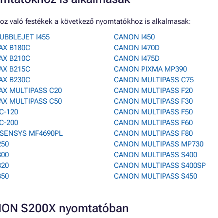
z való festékek a következő nyomtatókhoz is alkalmasak:
UBBLEJET I455
CANON I450
AX B180C
CANON I470D
AX B210C
CANON I475D
AX B215C
CANON PIXMA MP390
AX B230C
CANON MULTIPASS C75
AX MULTIPASS C20
CANON MULTIPASS F20
AX MULTIPASS C50
CANON MULTIPASS F30
C-120
CANON MULTIPASS F50
C-200
CANON MULTIPASS F60
-SENSYS MF4690PL
CANON MULTIPASS F80
250
CANON MULTIPASS MP730
300
CANON MULTIPASS S400
320
CANON MULTIPASS S400SP
350
CANON MULTIPASS S450
ANON S200X nyomtatóban