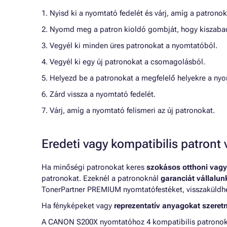
1. Nyisd ki a nyomtató fedelét és várj, amíg a patrono
2. Nyomd meg a patron kioldó gombját, hogy kiszabad
3. Vegyél ki minden üres patronokat a nyomtatóból.
4. Vegyél ki egy új patronokat a csomagolásból.
5. Helyezd be a patronokat a megfelelő helyekre a ny
6. Zárd vissza a nyomtató fedelét.
7. Várj, amíg a nyomtató felismeri az új patronokat.
Eredeti vagy kompatibilis patron
Ha minőségi patronokat keres
szokásos otthoni vagy
patronokat. Ezeknél a patronoknál
garanciát vállalu
TonerPartner PREMIUM nyomtatófestéket, visszaküldheti
Ha fényképeket vagy
reprezentatív anyagokat szeret
A CANON S200X nyomtatóhoz 4 kompatibilis patronokat