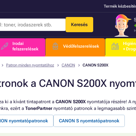
Termék kézbesíté
Keresés
H
Irodai
Higién
Védőfelszerelések
felszerelések
+ Drog
Patron minden nyomtatóhoz
CANON
CANON S200X
tronok a CANON S200X nyom
a ki a kívánt tintapatront a
CANON S200X
nyomtatója részére! A n
kra, ezért a
TonerPartner
nyomtató patronok a legmagasabb szint
ON nyomtatópatronok
CANON S nyomtatópatronok